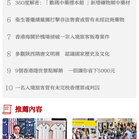
5
360度解密：「數碼中藥標本館 」新增礦物類中藥材
6
衞生署繼續嚴厲打擊非法售賣或管有未經註冊藥物
7
香港海關於機場偵破一宗入境旅客販毒案件
8
參觀陝西隋唐文明展 認識國家歷史及文化
9
9個香港隱世景點解鎖 一招讓你省下5000元
10
一名入境旅客管有未完稅香煙罪成判囚
推薦內容