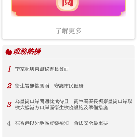
了解更多
政務
熱榜
1
李家超與東盟秘書長會面
2
衞生署無懼風雨 守護市民健康
為皇崗口岸開通枕戈待旦 衞生署署長視察皇崗口岸聯
3
檢大樓港方口岸區衞生檢疫設施及準備措施
4
在香港以外地區買藥須知 合法安全最重要