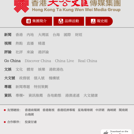
集團簡介
品牌活動
報史館
新聞
香港
內地
大灣區
台海
國際
財經
視頻
熱點
直播
精選
評論
社評
來論
港評論
Go China
Discover China
China Live
Real China
文娛
文化
體育
娛樂
港飲港色
大文號
政務號
個人號
機構號
專題
新聞專題
特別策劃
資訊
專欄+
資訊推薦
各地動態
港澳速遞
大文健康
友情鏈接：
香港商報網
香港衛視
香港經濟導報
星島環球網
中評網
海峽網
閩南網
台海網
合作夥伴：
投資甘肅