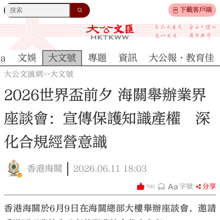
下載客戶端
na
文娛
大文號
專題
資訊
大公報·教育佳
大公文匯網
大文號
>>
2026世界盃前夕 海關舉辦業界
座談會：宣傳保護知識產權 深
化合規經營意識
香港海關
2026.06.11
18:03
字號
分享
700
香港海關於6月9日在海關總部大樓舉辦座談會，邀請