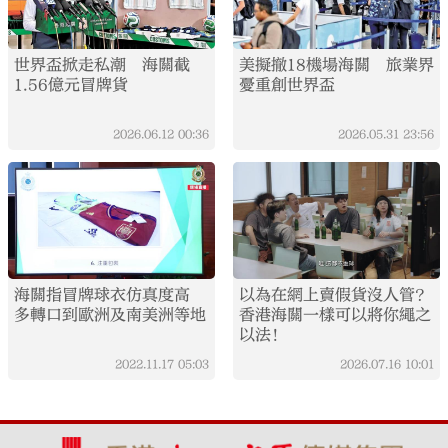
世界盃掀走私潮 海關截
美擬撤18機場海關 旅業界
1.56億元冒牌貨
憂重創世界盃
2026.06.12
00:36
2026.05.31
23:56
海關指冒牌球衣仿真度高
以為在網上賣假貨沒人管？
多轉口到歐洲及南美洲等地
香港海關一樣可以將你繩之
以法！
2022.11.17
05:03
2026.07.16
10:01