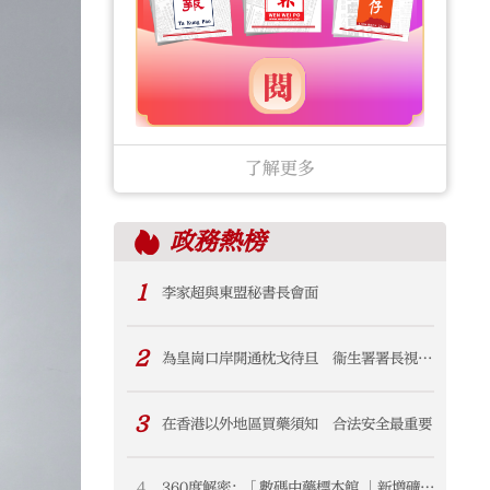
了解更多
政務
熱榜
1
李家超與東盟秘書長會面
2
為皇崗口岸開通枕戈待旦 衞生署署長視察
皇崗口岸聯檢大樓港方口岸區衞生檢疫設施
及準備措施
3
在香港以外地區買藥須知 合法安全最重要
4
360度解密：「數碼中藥標本館 」新增礦物