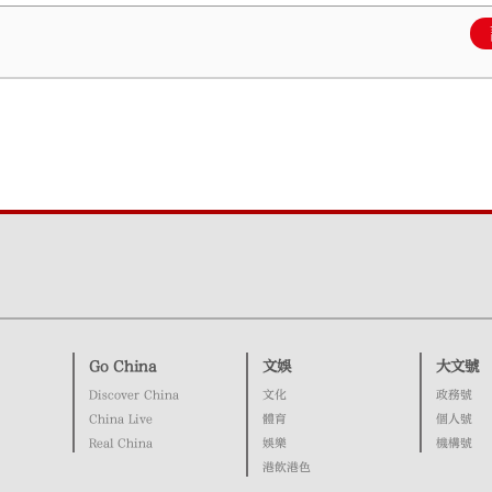
Go China
文娛
大文號
Discover China
文化
政務號
China Live
體育
個人號
Real China
娛樂
機構號
港飲港色