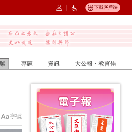
下載客戶端
號
專題
資訊
大公報·教育佳
字號