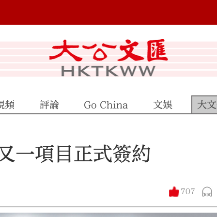
視頻
評論
Go China
文娛
大文
又一項目正式簽約
707