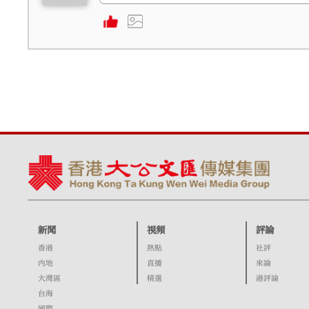
新聞
視頻
評論
香港
熱點
社評
內地
直播
來論
大灣區
精選
港評論
台海
國際