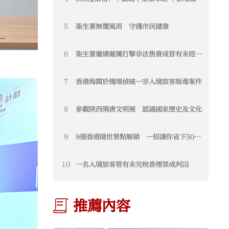
類中藥材
5
衞生署無懼風雨 守護市民健康
6
衞生署繼續嚴厲打擊非法售賣或管有未經註
冊藥物
7
香港海關於機場偵破一宗入境旅客販毒案件
8
參觀陝西隋唐文明展 認識國家歷史及文化
9
9個香港隱世景點解鎖 一招讓你省下5000
元
10
一名入境旅客管有未完稅香煙罪成判囚
推薦內容