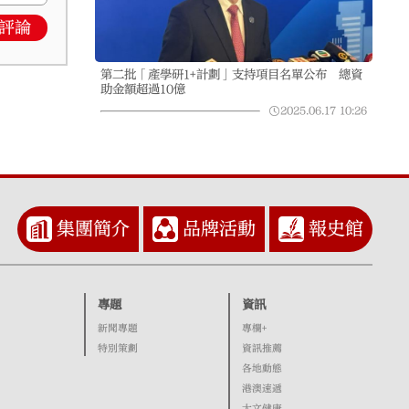
評論
第二批「產學研1+計劃」支持項目名單公布 總資
助金額超過10億
2025.06.17
10:26
集團簡介
品牌活動
報史館
專題
資訊
新聞專題
專欄+
特別策劃
資訊推薦
各地動態
港澳速遞
大文健康