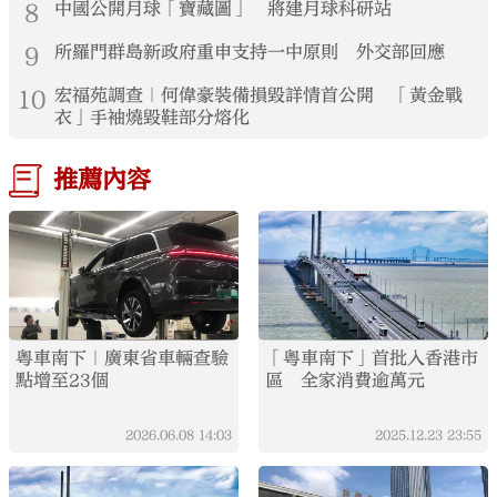
8
中國公開月球「寶藏圖」 將建月球科研站
9
所羅門群島新政府重申支持一中原則 外交部回應
10
宏福苑調查｜何偉豪裝備損毀詳情首公開 「黃金戰
衣」手袖燒毀鞋部分熔化
推薦內容
粵車南下｜廣東省車輛查驗
「粵車南下」首批入香港市
點增至23個
區 全家消費逾萬元
2026.06.08
14:03
2025.12.23
23:55