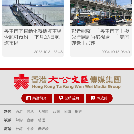
粵車南下自動化轉機停車場
記者觀察｜「粵車南下」擬
今起可預約 下月23日起
先行開到香港機場 「雙向
進市區
奔赴」加速
2025.10.31
23:48
2024.10.13
05:49
集團簡介
品牌活動
報史館
新聞
香港
內地
大灣區
台海
國際
財經
視頻
熱點
直播
精選
評論
社評
來論
港評論