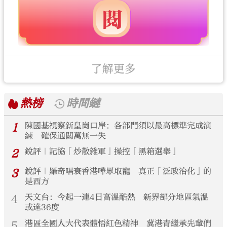
了解更多
熱榜
時間鏈
1
陳國基視察新皇崗口岸：各部門須以最高標準完成演
練 確保通關萬無一失
2
銳評｜記協「炒散雜軍」操控「黑箱選舉」
3
銳評｜羅奇唱衰香港嘩眾取寵 真正「泛政治化」的
是西方
4
天文台：今起一連4日高溫酷熱 新界部分地區氣溫
或達36度
5
港區全國人大代表體悟紅色精神 冀港青繼承先輩們