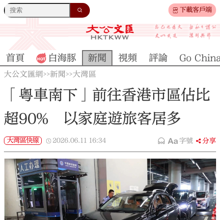
下載客戶端
首頁
白海豚
新聞
視頻
評論
Go Chin
大公文匯網
新聞
大灣區
>>
>>
「粵車南下」前往香港市區佔比
超90% 以家庭遊旅客居多
大灣區快線
2026.06.11
16:34
字號
分享