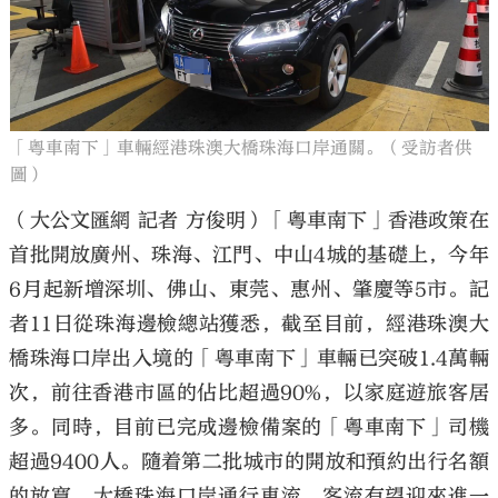
大公文匯
「粵車南下」車輛經港珠澳大橋珠海口岸通關。（受訪者供
圖）
（大公文匯網 記者 方俊明）「粵車南下」香港政策在
首批開放廣州、珠海、江門、中山4城的基礎上，今年
6月起新增深圳、佛山、東莞、惠州、肇慶等5市。記
者11日從珠海邊檢總站獲悉，截至目前，經港珠澳大
橋珠海口岸出入境的「粵車南下」車輛已突破1.4萬輛
次，前往香港市區的佔比超過90%，以家庭遊旅客居
多。同時，目前已完成邊檢備案的「粵車南下」司機
超過9400人。隨着第二批城市的開放和預約出行名額
的放寬，大橋珠海口岸通行車流、客流有望迎來進一