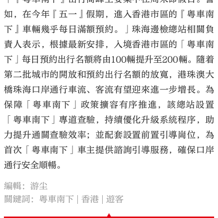
如，在今年『五一』假期，進入香港市區的『粵車南
下』車輛幾乎每日滿額預約。」珠海邊檢總站相關負
責人表示，根據最新安排，入境香港市區的「粵車南
下」每日預約出行名額將由100輛提升至200輛。隨着
第二批城市的開放和預約出行名額的放寬，港珠澳大
橋珠海口岸通行車流、客流有望迎來進一步增長。為
保障「粵車南下」政策擴容有序推進，該總站設置
「粵車南下」專道查驗，持續優化升級系統程序，助
力提升通關查驗效率；並配套設置前置引導崗位，為
首次「粵車南下」車主提供諮詢引導服務，確保口岸
通行安全順暢。
編輯：游尘
關鍵詞：
粵車南下
香港
遊客