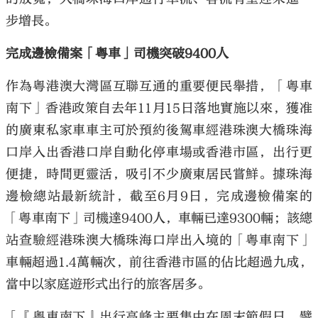
步增長。
完成邊檢備案「粵車」司機突破9400人
作為粵港澳大灣區互聯互通的重要便民舉措，「粵車
南下」香港政策自去年11月15日落地實施以來，獲准
的廣東私家車車主可於預約後駕車經港珠澳大橋珠海
口岸入出香港口岸自動化停車場或香港市區，出行更
便捷，時間更靈活，吸引不少廣東居民嘗鮮。據珠海
邊檢總站最新統計，截至6月9日，完成邊檢備案的
「粵車南下」司機達9400人，車輛已達9300輛；該總
站查驗經港珠澳大橋珠海口岸出入境的「粵車南下」
車輛超過1.4萬輛次，前往香港市區的佔比超過九成，
當中以家庭遊形式出行的旅客居多。
「『粵車南下』出行高峰主要集中在周末節假日。譬