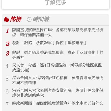
了解更多
熱榜
時間鏈
1
陳國基視察新皇崗口岸：各部門須以最高標準完成演
練 確保通關萬無一失
2
銳評｜記協「炒散雜軍」操控「黑箱選舉」
3
銳評｜羅奇唱衰香港嘩眾取寵 真正「泛政治化」的
是西方
4
天文台：今起一連4日高溫酷熱 新界部分地區氣溫
或達36度
5
港區全國人大代表體悟紅色精神 冀港青繼承先輩們
不屈不撓精神
6
港區全國人大代表團考察安徽涇縣 調研紅色文化保
護與非遺活態傳承
7
時政新聞眼丨從四個維度讀懂今年以來中國元首外交