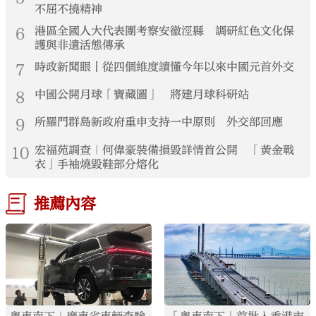
不屈不撓精神
6
港區全國人大代表團考察安徽涇縣 調研紅色文化保
護與非遺活態傳承
7
時政新聞眼丨從四個維度讀懂今年以來中國元首外交
8
中國公開月球「寶藏圖」 將建月球科研站
9
所羅門群島新政府重申支持一中原則 外交部回應
10
宏福苑調查｜何偉豪裝備損毀詳情首公開 「黃金戰
衣」手袖燒毀鞋部分熔化
推薦內容