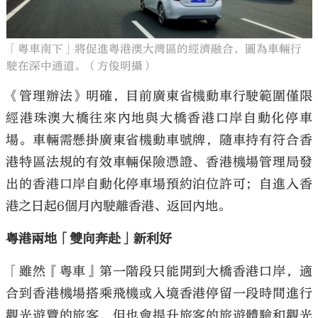
「粵車南下」將促進粵港澳大灣區的經濟融合，圖為車輛行
駛在深中通道。（方俊明攝）
《管理辦法》明確，目前廣東省機動車行駛範圍僅限
經港珠澳大橋往來內地與大橋香港口岸自動化停車
場。車輛需懸掛廣東省機動車號牌，隨車持有符合香
港特區法規的有效車輛保險憑證、香港機場管理局發
出的香港口岸自動化停車場預約泊位許可；自進入香
港之日起6個月內駛離香港、返回內地。
粵港兩地「雙向奔赴」新利好
「雖然『粵車』第一階段只能開到大橋香港口岸，適
合到香港機場搭乘飛機或入境香港停留一段時間進行
觀光遊覽的旅客，但也會提升旅客的旅遊體驗和觀光