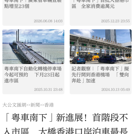
粵車南下｜廣東省車輛查驗
「粵車南下」首批入香港市
點增至23個
區 全家消費逾萬元
2026.06.08
14:03
2025.12.23
23:55
粵車南下自動化轉機停車場
記者觀察｜「粵車南下」擬
今起可預約 下月23日起
先行開到香港機場 「雙向
進市區
奔赴」加速
2025.10.31
23:48
2024.10.13
05:49
大公文匯網
新聞
香港
>>
>>
「粵車南下」新進展！首階段不
入市區 大橋香港口岸泊車最長