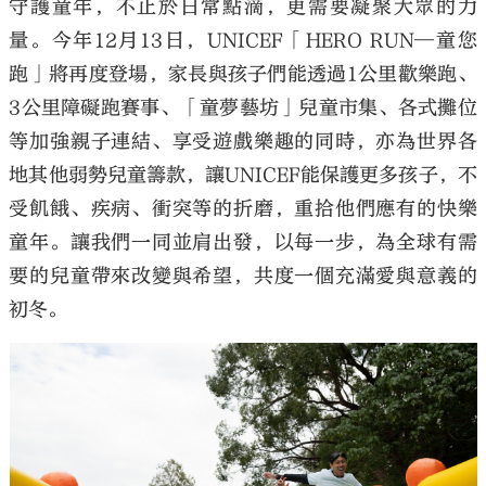
守護童年，不止於日常點滴，更需要凝聚大眾的力
量。今年
12
月
13
日，
UNICEF
「
HERO RUN
—童您
跑」將再度登場，家長與孩子們能透過
1
公里歡樂跑、
3
公里障礙跑賽事、「童夢藝坊」兒童市集、各式攤位
等加強親子連結、享受遊戲樂趣的同時，亦為世界各
地其他弱勢兒童籌款，讓
UNICEF
能保護更多孩子，不
受飢餓、疾病、衝突等的折磨，重拾他們應有的快樂
童年。讓我們一同並肩出發，以每一步，為全球有需
要的兒童帶來改變與希望，共度一個充滿愛與意義的
初冬。