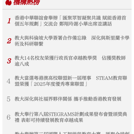
機構
熱榜
香港中華聯誼會舉辦「匯聚眾智凝聚共識 賦能香港首
1
個五年規劃」交流会 鄭翔玲謝小華出席並講話
教大與科倫坡大學簽署合作備忘錄 深化與斯里蘭卡學
2
術及科研聯繫
教大14名校友榮獲行政長官卓越教學獎 佔獲獎教師
3
逾八成
教大當選粵港澳高校聯盟新一屆理事 STEAM教育聯
4
盟榮獲「2025年度優秀專業聯盟」
5
教大深化與社福界夥伴關係 攜手推動香港教育發展
教大舉行第八屆STEGRAMS計劃成果發布會暨頒獎典
6
禮 表彰可持續發展教育卓越成果