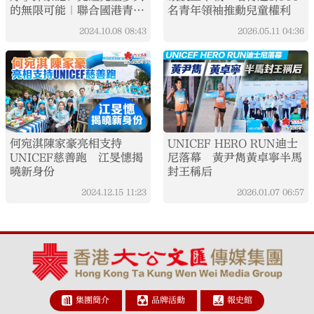
的無限可能｜聯合國港青使
名青年領袖推動兒童權利
者日本行EP2
2024.10.08
08:43
2026.05.11
04:36
何宛淇陳家豪亮相支持
UNICEF HERO RUN迪士
UNICEF慈善跑 江旻憓揭
尼落幕 黃尹雋黃卓寧半馬
曉新身份
封王稱后
2024.12.15
11:23
2026.01.07
06:57
集團簡介
品牌活動
報史館