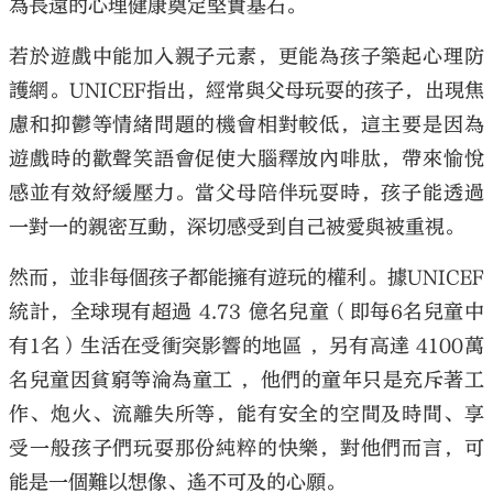
為長遠的心理健康奠定堅實基石。
若於遊戲中能加入親子元素，更能為孩子築起心理防
護網。
UNICEF
指出，經常與父母玩耍的孩子，出現焦
慮和抑鬱等情緒問題的機會相對較低，這主要是因為
遊戲時的歡聲笑語會促使大腦釋放內啡肽，帶來愉悅
感並有效紓緩壓力。當父母陪伴玩耍時，孩子能透過
一對一的親密互動，深切感受到自己被愛與被重視。
然而，並非每個孩子都能擁有遊玩的權利。據
UNICEF
統計，全球現有超過
4.73
億名兒童（即每
6
名兒童中
有
1
名）生活在受衝突影響的地區 ，另有高達
4100
萬
名兒童因貧窮等淪為童工 ，他們的童年只是充斥著工
作、炮火、流離失所等，能有安全的空間及時間、享
受一般孩子們玩耍那份純粹的快樂，對他們而言，可
能是一個難以想像、遙不可及的心願。