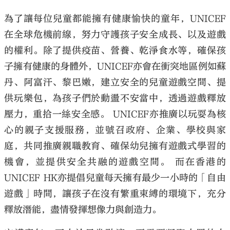
為了讓每位兒童都能擁有健康愉快的童年，
UNICEF
在全球危機前線，努力守護孩子安全成長、以及遊戲
的權利。除了提供疫苗、營養、乾淨食水等，確保孩
子擁有健康的身體外，
UNICEF
亦會在衝突地區例如蘇
丹、阿富汗、黎巴嫩，建立安全的兒童遊戲空間、提
供玩樂包，為孩子們於動盪不安當中，透過遊戲釋放
壓力，重拾一絲安全感。
UNICEF
亦推廣以玩耍為核
心的親子支援服務，並號召政府、企業、學校與家
庭，共同推廣親職教育、確保幼兒擁有遊戲式學習的
機會，並提供安全共融的遊戲空間。 而在香港的
UNICEF HK
亦提倡兒童每天擁有最少一小時的「自由
遊戲」時間，讓孩子在沒有繁重束縛的環境下，充分
釋放潛能，盡情發揮想像力與創造力。