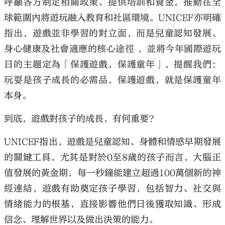
呼籲各方制定相關政策、提供培訓和資金，推動在全
球範圍內將遊玩融入教育和社區環境。
UNICEF
亦明確
指出，遊戲並非學習的對立面，而是兒童認知發展、
身心健康及社會適應的核心途徑 ，並將今年國際遊玩
日的主題定為「保護遊戲，保護童年」，提醒我們：
大公文匯
玩耍是孩子成長的必需品，保護遊戲，就是保護童年
本身。
到底，遊戲對孩子的成長，有何重要
?
UNICEF
指出，遊戲是兒童認知、身體和情感早期發展
的關鍵工具，尤其是對於
0
至
8
歲的孩子而言，大腦正
值發展的黃金期，每一秒鐘能建立超過
100
萬個新的神
經連結，遊戲有助奠定孩子學習，包括智力、社交與
情緒能力的根基，直接影響他們日後獲取知識、形成
信念、理解世界以及做出決策的能力。