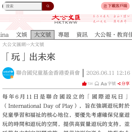
下載客戶端
ina
文娛
大文號
專題
資訊
大公報·教育
大公文匯網
大文號
>>
「玩」出未來
聯合國兒童基金香港委員會
2026.06.11
12:16
字號
分享
726
每年
6
月
11
日是聯合國設立的「國際遊玩日」
（
International Day of Play
），旨在強調遊玩對於
兒童學習和福祉的核心地位，要優先考慮確保兒童遊
玩的時間和遊玩的空間，提供高質量遊玩的支持，並