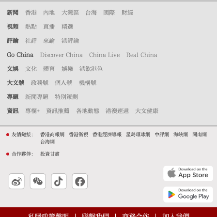
新聞
香港
內地
大灣區
台海
國際
財經
視頻
熱點
直播
精選
評論
社評
來論
港評論
Go China
Discover China
China Live
Real China
文娛
文化
體育
娛樂
港飲港色
大文號
政務號
個人號
機構號
專題
新聞專題
特別策劃
資訊
專欄+
資訊推薦
各地動態
港澳速遞
大文健康
友情鏈接：
香港商報網
香港衛視
香港經濟導報
星島環球網
中評網
海峽網
閩南網
台海網
合作夥伴：
投資甘肅
私隱政策聲明
聯繫我們
商務合作
加入我們