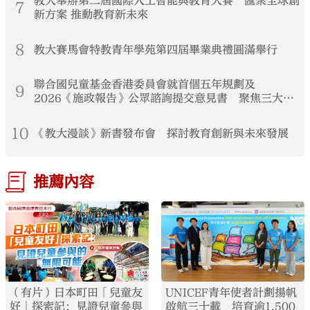
教大舉辦第二屆國際人工智能與教育大賽 匯聚全球創
7
新方案 推動教育新未來
8
教大賽馬會特教青年學苑第四屆畢業典禮圓滿舉行
聯合國兒童基金香港委員會就首個五年規劃及
9
2026《施政報告》公眾諮詢提交意見書 聚焦三大支
柱構建兒童友好香港
10
《教大漫談》新書發布會 探討教育創新與未來發展
推薦內容
（有片）日本町田「兒童友
UNICEF青年使者計劃揚帆
好」探索記：見證兒童參與
啟航三十載 培育逾1,500