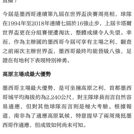
直播）
今屆是墨西哥連續第九屆在世界盃決賽周亮相，球隊
在1994年至2018年連續七屆於16強止步，上屆卡塔爾
世界盃更在分組賽便遭淘汰，整體成績令人失望。幸
而，作為主辦國的墨西哥今屆可享有主場之利，翻查
之前兩次主辦世界盃，墨西哥最終均能晉級八強，足
證在有地利下表現特別神勇。
高原主場成最大優勢
墨西哥主場最大優勢，是可坐擁高原之利，首都墨西
哥城平均海拔約為2,240公尺，對主隊球員而言自然容
易適應，但對其他球隊而言則是極大考驗。根據報
道，南非為了適應高原氣候，特意提早了兩周飛抵墨
西哥作適應，但成效如何尚未可知。