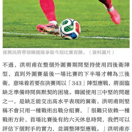
孫興民將帶領韓國隊爭取今屆比賽首勝。（資料圖片）
不過，洪明甫在整個外圍賽期間堅持使用四後衛陣
型，直到外圍賽最後一場比賽的下半場才轉為三後
衛，意味着若要在決賽周以「343」陣型應戰，將面臨
缺乏準備時間與默契的困境。韓國使用三中堅的問題
之一，是缺乏能交出高水平表現的翼衛，洪明甫則堅
稱不會只用一種戰術出戰分組賽，「很難只依賴一種
戰術方針，首場比賽後有約六天休息時間，我們可以
評估下個對手的實力，並調整陣型應戰。」洪明甫亦