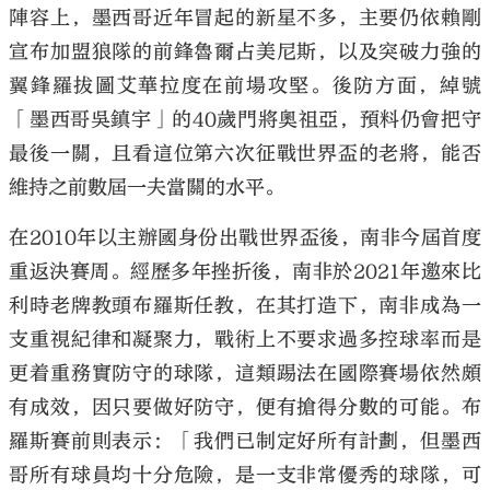
陣容上，墨西哥近年冒起的新星不多，主要仍依賴剛
宣布加盟狼隊的前鋒魯爾占美尼斯，以及突破力強的
翼鋒羅拔圖艾華拉度在前場攻堅。後防方面，綽號
「墨西哥吳鎮宇」的40歲門將奧祖亞，預料仍會把守
最後一關，且看這位第六次征戰世界盃的老將，能否
維持之前數屆一夫當關的水平。
在2010年以主辦國身份出戰世界盃後，南非今屆首度
重返決賽周。經歷多年挫折後，南非於2021年邀來比
利時老牌教頭布羅斯任教，在其打造下，南非成為一
支重視紀律和凝聚力，戰術上不要求過多控球率而是
更着重務實防守的球隊，這類踢法在國際賽場依然頗
有成效，因只要做好防守，便有搶得分數的可能。布
羅斯賽前則表示：「我們已制定好所有計劃，但墨西
哥所有球員均十分危險，是一支非常優秀的球隊，可