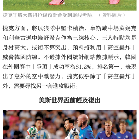
捷克守將大衛祖拉錫預計會受到嚴峻考驗。（資料圖片）
捷克方面，將以狼隊中堅卡積治、韋斯咸中場蘇錫克
和利華古遜中鋒舒希克作為三線核心，三人特點均是
身材高大，技術不算突出，預料將利用「高空轟炸」
威脅韓國防線。不過據外國統計網站數據顯示，韓國
在外圍賽中「爭頂」成功率為61.2%，排名第一，表現
出了意外的空中戰潛力，捷克似乎除了「高空轟炸」
外，需要尋找另一套進攻戰術。
美斯世界盃前趕及復出