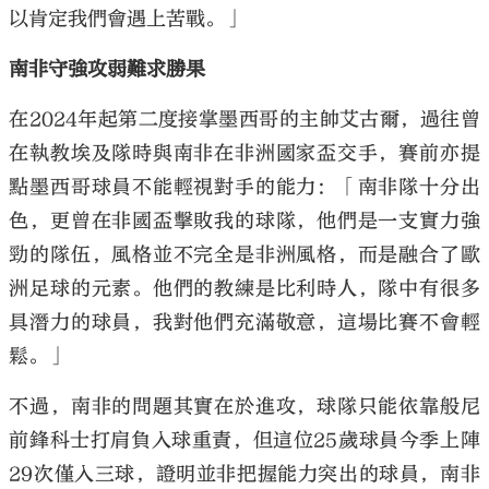
以肯定我們會遇上苦戰。」
南非守強攻弱難求勝果
在2024年起第二度接掌墨西哥的主帥艾古爾，過往曾
在執教埃及隊時與南非在非洲國家盃交手，賽前亦提
點墨西哥球員不能輕視對手的能力：「南非隊十分出
色，更曾在非國盃擊敗我的球隊，他們是一支實力強
勁的隊伍，風格並不完全是非洲風格，而是融合了歐
洲足球的元素。他們的教練是比利時人，隊中有很多
具潛力的球員，我對他們充滿敬意，這場比賽不會輕
鬆。」
不過，南非的問題其實在於進攻，球隊只能依靠般尼
前鋒科士打肩負入球重責，但這位25歲球員今季上陣
29次僅入三球，證明並非把握能力突出的球員，南非