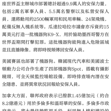
座世界盃主辦城市部署總計超過9.9萬人的安保力量，
包括2萬名軍事人員、5.5萬名警察以及私營安保人
員，還將動用約2500輛軍用和民用車輛、24架飛機，
配備反無人機系統等。瓜達拉哈拉市議會亦斥資約15
萬美元打造一批機器狗K9-X，用於協助墨西哥警方在
世界盃期間打擊犯罪。這批機器狗能夠進入危險區域
並且直播錄像，將即時視頻傳回安保人員。
美國賽區也部署了機器狗。韓國現代汽車和美國波士
頓動力公司合作生產了四部機器狗Spot，搭載有攝影
鏡頭，可全天候監控場館設備，即時排查場內潛在安
全隱患，並將異常狀況回報給安保人員。
加拿大方面，聯邦政府表示已撥款1.45億加元（約合
8.2億港元）用於多倫多和溫哥華的安保。多倫多市政