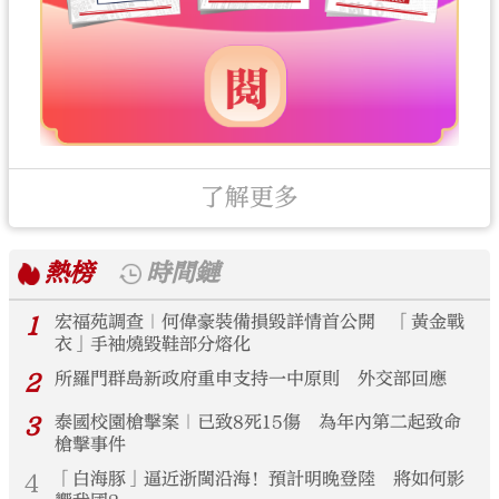
了解更多
熱榜
時間鏈
1
宏福苑調查｜何偉豪裝備損毀詳情首公開 「黃金戰
衣」手袖燒毀鞋部分熔化
2
所羅門群島新政府重申支持一中原則 外交部回應
3
泰國校園槍擊案｜已致8死15傷 為年內第二起致命
槍擊事件
4
「白海豚」逼近浙閩沿海！預計明晚登陸 將如何影