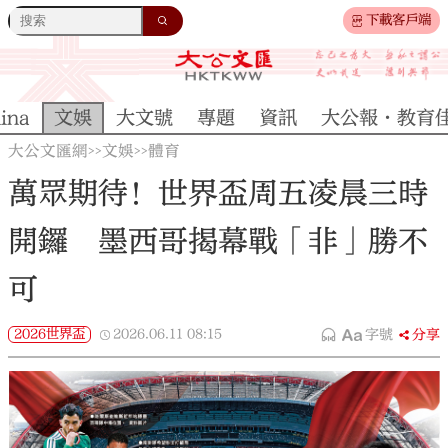
下載客戶端
ina
文娛
大文號
專題
資訊
大公報·教育
大公文匯網
文娛
體育
>>
>>
萬眾期待！世界盃周五凌晨三時
開鑼 墨西哥揭幕戰「非」勝不
可
2026世界盃
2026.06.11
08:15
字號
分享