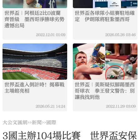
世界盃｜阿根廷2比0波蘭
世界盃各球隊小組賽駐地確
齊晉級 墨西哥淨勝球劣勢
定 伊朗隊將駐紮墨西哥
遺憾出局
2022.12.01
01:09
2026.05.26
03:46
世界盃進入倒計時！揭幕戰
世界盃｜美斯疑似腳踢墨西
主場館亮相
哥球衣 拳王發文警告：別
讓我找到他
2026.05.21
14:24
2022.11.29
03:09
大公文匯網
新聞
國際
>>
>>
3國主辦104場比賽 世界盃安保