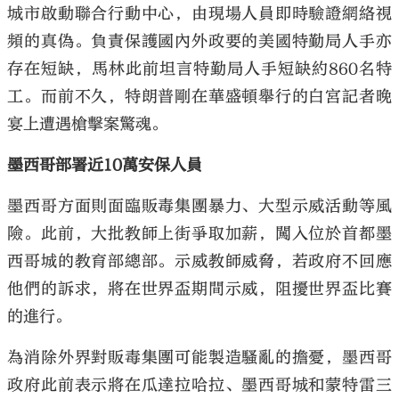
城市啟動聯合行動中心，由現場人員即時驗證網絡視
頻的真偽。負責保護國內外政要的美國特勤局人手亦
存在短缺，馬林此前坦言特勤局人手短缺約860名特
工。而前不久，特朗普剛在華盛頓舉行的白宮記者晚
宴上遭遇槍擊案驚魂。
墨西哥部署近10萬安保人員
墨西哥方面則面臨販毒集團暴力、大型示威活動等風
險。此前，大批教師上街爭取加薪，闖入位於首都墨
西哥城的教育部總部。示威教師威脅，若政府不回應
他們的訴求，將在世界盃期間示威，阻擾世界盃比賽
的進行。
為消除外界對販毒集團可能製造騷亂的擔憂，墨西哥
政府此前表示將在瓜達拉哈拉、墨西哥城和蒙特雷三