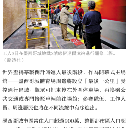
工人3日在墨西哥城地鐵2號線伊達爾戈站進行翻修工程。
（路透社）
世界盃揭幕戰倒計時進入最後階段，作為開幕式主場
館──墨西哥城體育場周邊將設立「最後一公里」受
控通行區域。觀眾可把車停在外圍停車場，再換乘公
共交通或專門接駁車輛前往場館；參賽隊伍、工作人
員、周邊居民也將在不同流線中有序進出。
墨西哥城市區常住人口超過900萬，整個都市區人口超