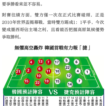
要爭勝看來並不容易。
對賽往績方面，雙方僅一次在正式比賽碰頭，正是
2010年世界盃揭幕戰，當時雙方踢成1：1平手，今次
變成墨西哥佔主場之利，且看能否把握高原氣候優勢
爭取勝利。
無懼高空轟炸 韓國首戰有力報「捷」