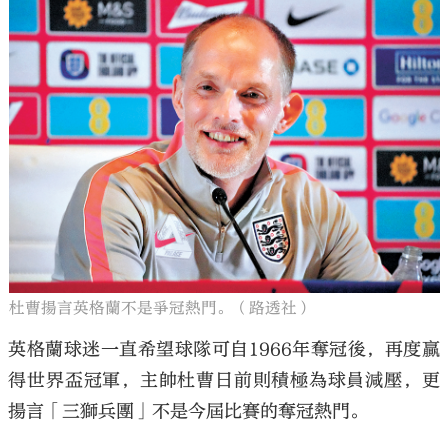
杜曹揚言英格蘭不是爭冠熱門。（路透社）
英格蘭球迷一直希望球隊可自1966年奪冠後，再度贏
得世界盃冠軍，主帥杜曹日前則積極為球員減壓，更
揚言「三獅兵團」不是今屆比賽的奪冠熱門。