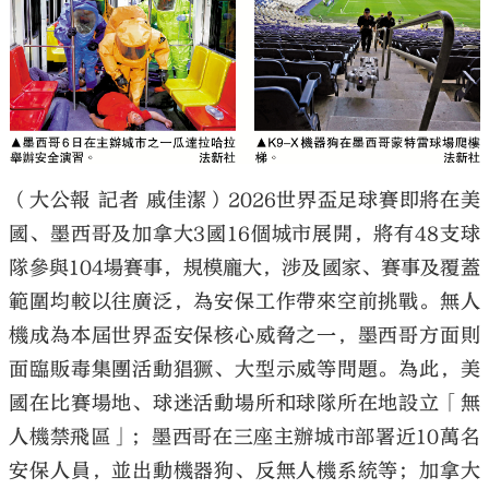
（大公報 記者 戚佳潔）2026世界盃足球賽即將在美
國、墨西哥及加拿大3國16個城市展開，將有48支球
隊參與104場賽事，規模龐大，涉及國家、賽事及覆蓋
範圍均較以往廣泛，為安保工作帶來空前挑戰。無人
機成為本屆世界盃安保核心威脅之一，墨西哥方面則
面臨販毒集團活動猖獗、大型示威等問題。為此，美
國在比賽場地、球迷活動場所和球隊所在地設立「無
人機禁飛區」；墨西哥在三座主辦城市部署近10萬名
安保人員，並出動機器狗、反無人機系統等；加拿大