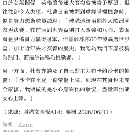
由於名氣關係，英格蘭每逢大賽均會被寄予厚望，但
往往卻令人失望。杜曹日前被問到球隊爭標機會時，
似是努力想為球員減壓：「球隊連續兩屆打入歐洲國
家盃決賽，在前兩屆世界盃則打入四強和八強，表面
看是具備實力贏得冠軍，但基於球隊60年沒贏過世界
盃，加上近年失之交臂的歷史，我認為我們不應被稱
為熱門，而是該被稱為挑戰者。」
另一方面，杜曹亦談及了自己對主力布卡約沙卡的擔
憂：「沙卡在季尾一直帶傷上陣，到現在其實也未完
全康復，我能做的是小心應對他的狀況，盡量讓他能
安心上陣。」
（來源：香港文匯報A14：要聞 2026/06/11）
編輯：Akira