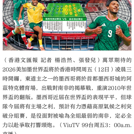
大公文匯
（香港文匯報 記者 楊浩然、張發兒）萬眾期待的
2026美加墨世界盃將於香港時間周五（12日）凌晨三
時開鑼，東道主之一的墨西哥將於首都墨西哥城的阿
茲特克體育場，出戰對南非的揭幕戰，重演2010年世
界盃的翻版。墨西哥近屆在世界盃的表現平平，但球
隊今屆將有主場之利，預計有力憑藉高原氣候之利突
破分組賽，是役面對被喻為全組最弱的南非，定必全
力以赴爭取打響頭炮。（ViuTV 99台周五3：00a.m.