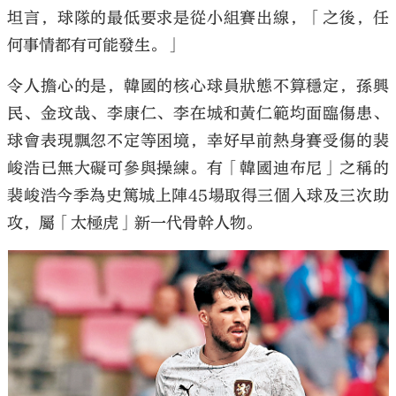
坦言，球隊的最低要求是從小組賽出線，「之後，任
何事情都有可能發生。」
令人擔心的是，韓國的核心球員狀態不算穩定，孫興
民、金玟哉、李康仁、李在城和黃仁範均面臨傷患、
球會表現飄忽不定等困境，幸好早前熱身賽受傷的裴
峻浩已無大礙可參與操練。有「韓國迪布尼」之稱的
裴峻浩今季為史篤城上陣45場取得三個入球及三次助
攻，屬「太極虎」新一代骨幹人物。