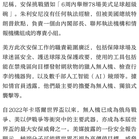
尼稱，安保挑戰猶如「6周內舉辦78場美式足球超級
碗」。朱利安尼沒有任何執法經驗，但被美國總統特
朗普欽點，負責一個由內閣部長、聯邦執法機構和情
報機構組成的專責小組。
美方此次安保工作的職責範圍廣泛，包括保障球場及
球迷區安全、護送球隊及保護政要，使用的工具包括
能在禁飛區向目標發射網狀物的獵人無人機、檢查行
李的機器狗，以及數千部人工智能（AI）鏡頭等。據
知情官員透露，他們最主要的擔憂為無人機、獨狼式
襲擊等。
自2022年卡塔爾世界盃以來，無人機已成為俄烏戰
爭、美以伊戰爭等衝突中的主要武器，亦成為本屆世
界盃的最大安保威脅之一。美媒披露的一份安全報告
顯示，極端分子可能將世界盃視為高價值目標，威脅