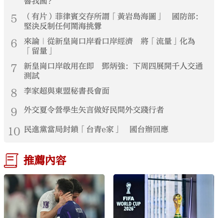
響我國？
5
（有片）菲律賓交存所謂「黃岩島海圖」 國防部：
堅決反制任何鬧海挑釁
6
來論｜從新皇崗口岸看口岸經濟 將「流量」化為
「留量」
7
新皇崗口岸啟用在即 鄧炳強：下周四展開千人交通
測試
8
李家超與東盟秘書長會面
9
外交夏令營學生矢言做好民間外交踐行者
10
民進黨當局封鎖「台青e家」 國台辦回應
推薦內容