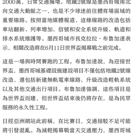
2000萬，日常交通擁堵。地鐵2號線是墨西哥城南北
向交通大動脈之一，也是不少球迷前往體育場區域的
重要線路。按照當地媒體報道，這條線路的改造包括
車站翻新、列車增加、信號和安全系統升級、軌道和
排水系統維護等。墨西哥城市長克拉拉·布魯加達表
示，相關改造將在6月11日世界盃揭幕戰之前完成。
這是一場與時間賽跑的工程。布魯加達說，為迎接世
界盃，墨西哥城基礎設施建設項目不僅包括地鐵2號線
改造，還包括新建無軌電車線路、升級改造輕軌系統
以及其他交通出行項目。布魯加達強調，這些項目是
為世界盃而建，但世界盃結束後仍將存在，是為民眾
服務的永久性工程。
日經亞洲網站此前稱，在比賽日，交通接駁不足可能
將引發混亂。為減輕揭幕戰當天交通壓力，墨西哥城