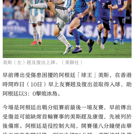
美斯（左）趕及復出上陣。（美聯社）
早前傳出受傷患困擾的阿根廷「球王」美斯，在香港
時間昨日（10日）早上友賽趕及復出並取得入球，助
阿根廷以3：0擊敗冰島。
今場是阿根廷出戰分組賽前最後一場友賽，早前傳出
受傷並可能缺席首輪賽事的美斯趕及康復，先被列於
後備席。阿根廷是役控制大局，開賽僅八分鐘便由華