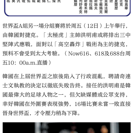
世界盃A組另一場分組賽將於周五（12日）上午舉行，
由韓國對捷克。「太極虎」主帥洪明甫或將排出三中
堅陣式應戰，面對以「高空轟炸」戰術為主的捷克，
預料不會受到太大考驗。（Now616、618及688台周
五10：00a.m.直播）
韓國在上屆世界盃之旅後陷入了行政混亂，聘請奇連
士文執教的決定以徹底失敗告終。接任的洪明甫是韓
國最偉大的足球人物之一，但欠缺媒體或公眾支持，
幸好韓國在外圍賽表現強勢，16場比賽未嘗一敗直接
晉身世界盃，才令壓力稍為下降。