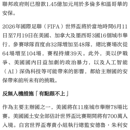
聯邦政府則已撥款1.45億加元用於多倫多和溫哥華的
安保。
2026年國際足聯（FIFA）世界盃將於當地時間6月11
日至7月19日在美國、加拿大及墨西哥3國16個城市舉
行，參賽球隊首度由32隊增加至48隊，總比賽場次從
64場增至104場，賽程持續39天。此外，美以伊戰
爭、美國國內日益加劇的政治暴力，以及人工智能
（AI）深偽科技等可能帶來的影響，都給主辦國的安
保帶來前所未有的挑戰。
反無人機措施「有點跟不上」
作為主要主辦國之一，美國將在11座城市舉辦78場比
賽。美國國土安全部估計世界盃比賽期間將有700萬人
入境。白宮世界盃專責小組執行總監安德魯·朱利安