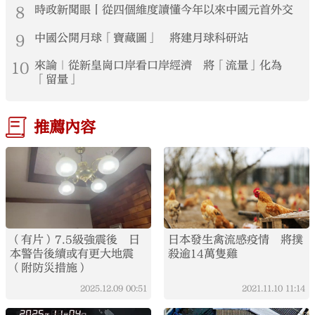
8
時政新聞眼丨從四個維度讀懂今年以來中國元首外交
9
中國公開月球「寶藏圖」 將建月球科研站
10
來論｜從新皇崗口岸看口岸經濟 將「流量」化為
「留量」
推薦內容
（有片）7.5級強震後 日
日本發生禽流感疫情 將撲
本警告後續或有更大地震
殺逾14萬隻雞
（附防災措施）
2025.12.09
00:51
2021.11.10
11:14