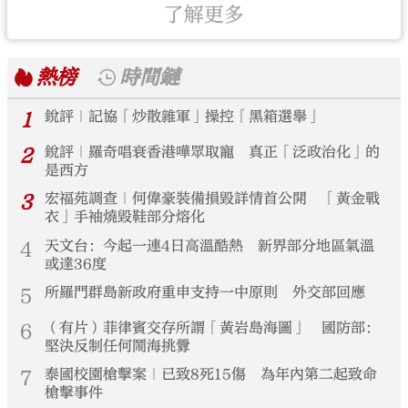
了解更多
熱榜
時間鏈
1
銳評｜記協「炒散雜軍」操控「黑箱選舉」
2
銳評｜羅奇唱衰香港嘩眾取寵 真正「泛政治化」的
是西方
3
宏福苑調查｜何偉豪裝備損毀詳情首公開 「黃金戰
衣」手袖燒毀鞋部分熔化
4
天文台：今起一連4日高溫酷熱 新界部分地區氣溫
或達36度
5
所羅門群島新政府重申支持一中原則 外交部回應
6
（有片）菲律賓交存所謂「黃岩島海圖」 國防部：
堅決反制任何鬧海挑釁
7
泰國校園槍擊案｜已致8死15傷 為年內第二起致命
槍擊事件