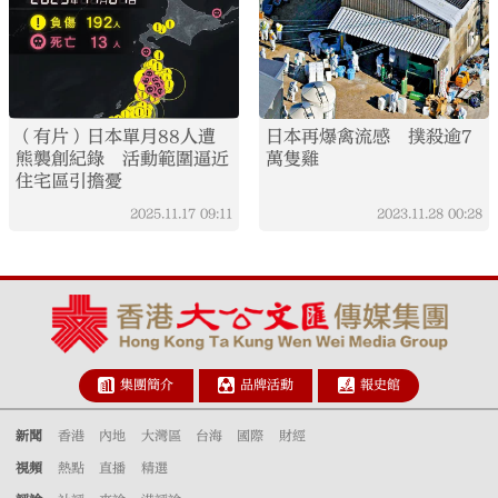
（有片）日本單月88人遭
日本再爆禽流感 撲殺逾7
熊襲創紀錄 活動範圍逼近
萬隻雞
住宅區引擔憂
2025.11.17
09:11
2023.11.28
00:28
集團簡介
品牌活動
報史館
新聞
香港
內地
大灣區
台海
國際
財經
視頻
熱點
直播
精選