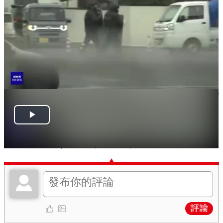
攝，並在超市出入口設置了陷阱籠子。
據秋田縣當地的一家媒體報道，這頭熊在超市內的肉
類區大肆享用起「美食」，貨架上的肉類幾乎被其一
掃而空。
據悉，進入11月下旬以來，秋田縣內多處陸續出現熊
的蹤跡，秋田縣已決定將防範熊出沒的警報從11月30
日延至12月底。
編輯：Fay
關鍵詞：
日本
秋田市
熊出沒
超市
評論