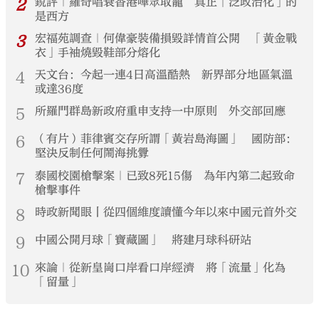
2
銳評｜羅奇唱衰香港嘩眾取寵 真正「泛政治化」的
是西方
3
宏福苑調查｜何偉豪裝備損毀詳情首公開 「黃金戰
衣」手袖燒毀鞋部分熔化
4
天文台：今起一連4日高溫酷熱 新界部分地區氣溫
或達36度
5
所羅門群島新政府重申支持一中原則 外交部回應
6
（有片）菲律賓交存所謂「黃岩島海圖」 國防部：
堅決反制任何鬧海挑釁
7
泰國校園槍擊案｜已致8死15傷 為年內第二起致命
槍擊事件
8
時政新聞眼丨從四個維度讀懂今年以來中國元首外交
9
中國公開月球「寶藏圖」 將建月球科研站
10
來論｜從新皇崗口岸看口岸經濟 將「流量」化為
「留量」