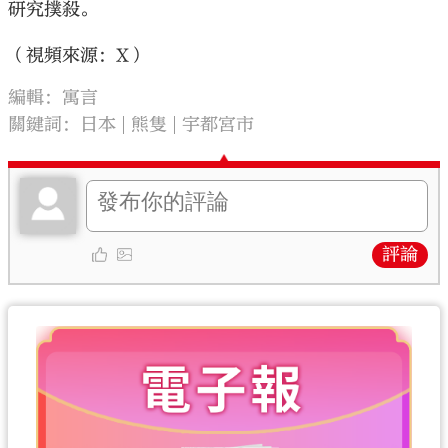
研究撲殺。
（視頻來源：X）
編輯：寓言
關鍵詞：
日本
熊隻
宇都宮市
評論