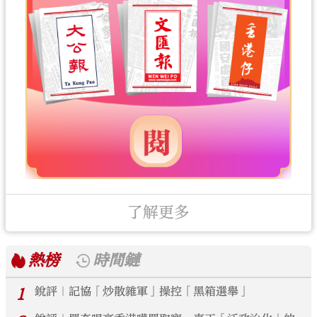
了解更多
熱榜
時間鏈
1
銳評｜記協「炒散雜軍」操控「黑箱選舉」