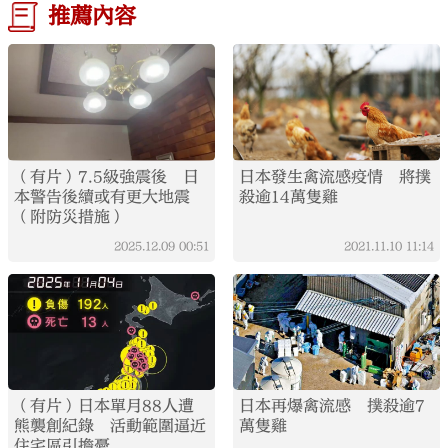
推薦內容
（有片）7.5級強震後 日
日本發生禽流感疫情 將撲
本警告後續或有更大地震
殺逾14萬隻雞
（附防災措施）
2025.12.09
00:51
2021.11.10
11:14
（有片）日本單月88人遭
日本再爆禽流感 撲殺逾7
熊襲創紀錄 活動範圍逼近
萬隻雞
住宅區引擔憂