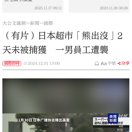
2025.11.17
09:11
2023.11.28
00:28
大公文匯網
新聞
國際
>>
>>
（有片）日本超市「熊出沒」2
天未被捕獲 一男員工遭襲
國際即時
2024.12.01
13:06
字號
分享
據央視新聞報道，11月30日，日本秋田市的一家超市
內闖進一頭熊，一男性員工被熊襲擊，頭部受傷。據
日本廣播協會報道，截至當地時間12月1日下午，這頭
熊仍在超市內未被捕獲。
為確認熊的具體位置，警察已派無人機進入超市拍