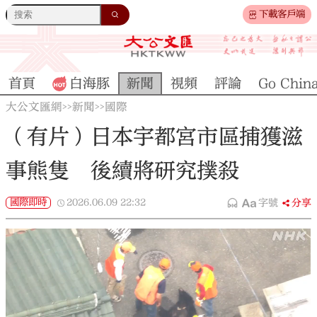
下載客戶端
首頁
白海豚
新聞
視頻
評論
Go Chin
大公文匯網
新聞
國際
>>
>>
（有片）日本宇都宮市區捕獲滋
事熊隻 後續將研究撲殺
國際即時
2026.06.09
22:32
字號
分享