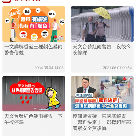
一文詳解香港三種顏色暴雨
天文台發紅雨警告 夜校今
警告信號
晚停課
2024.05.04
14:03
2021.06.01
09:54
天文台發紅色暴雨警告 下
停課遭質疑 陳國基解畫
午校停課
「艱難決定」：選擇超前部
署寧安全莫後悔