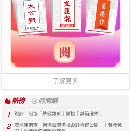
了解更多
熱榜
時間鏈
1
銳評｜記協「炒散雜軍」操控「黑箱選舉」
2
宏福苑調查｜何偉豪裝備損毀詳情首公開 「黃金戰
衣」手袖燒毀鞋部分熔化