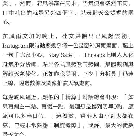
美」。然而，若風暴落在周末，語氣便會截然不同，
口中吐出的就是另外四個字，以表對天公媽媽的關
心。
在風雨交加的晚上，社交媒體早已風起雲湧。
Instagram限時動態幾乎清一色是窗外風雨畫面，配上
一句「大家小心，Stay Safe」。Threads上則人人化
身氣象分析師，貼出各式風勢及雨勢圖，集體觀測與
解讀天氣變化。正如昨晚黑雨，不少「分析員」迅速
上線，透過數據及圖像推演天氣走向。
每逢颱風逼近，類似的「精算」對話總會出現：「如
果再偏左一點、再慢一點，最理想是撐到明早9點，應
該可以多半日假。」這盤數，香港人由小到大都在
算，已經非常熟悉「制度縫隙」。或許，最大的變數
是天文台。