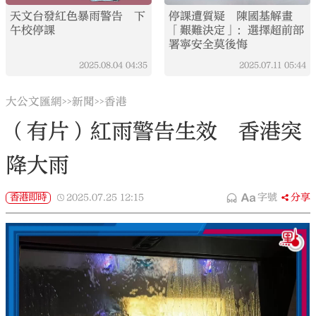
天文台發紅色暴雨警告 下
停課遭質疑 陳國基解畫
午校停課
「艱難決定」：選擇超前部
署寧安全莫後悔
2025.08.04
04:35
2025.07.11
05:44
大公文匯網
新聞
香港
>>
>>
（有片）紅雨警告生效 香港突
降大雨
香港即時
2025.07.25
12:15
字號
分享