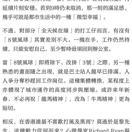
延續片刻安穩。若到9時仍未取消，那一刻的滿足感，
幾乎可說是都市生活中的一種「微型幸福」。
不過，對部分「全天候在線」的打工仔而言，有沒有
「8號風球」其實差別不大。一機在手，工作仍然持
續，只能安慰自己，至少暫時毋須回到辦公室。
當「8號風球」即將除下、改掛「3號」之際，另一種
熟悉的畫面隨之出現，就是巴士站人龍早已排滿，人
人爭分奪秒趕回工作崗位。這種集體轉換，某程度上
亦體現了城市運作的高度同步與壓縮。或許來年新
春，不必再祝「龍馬精神」，改為「牛馬精神」更為
貼切。
相反，在香港誰最不喜歡打風及黑雨？莫過於是黎先
生。這種動力從何而來？心理學家Richard Ryan與