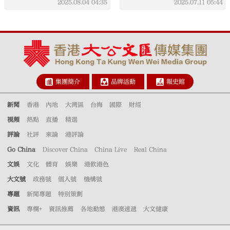
2025.08.04
04:35
2025.07.11
05:44
集團簡介
品牌活動
報史館
新聞
香港
內地
大灣區
台海
國際
財經
視頻
熱點
直播
精選
評論
社評
來論
港評論
Go China
Discover China
China Live
Real China
文娛
文化
體育
娛樂
港飲港色
大文號
政務號
個人號
機構號
專題
新聞專題
特別策劃
資訊
專欄+
資訊推薦
各地動態
港澳速遞
大文健康