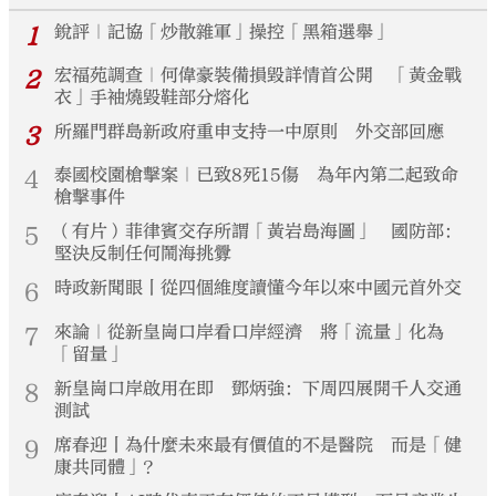
1
銳評｜記協「炒散雜軍」操控「黑箱選舉」
2
宏福苑調查｜何偉豪裝備損毀詳情首公開 「黃金戰
衣」手袖燒毀鞋部分熔化
3
所羅門群島新政府重申支持一中原則 外交部回應
4
泰國校園槍擊案｜已致8死15傷 為年內第二起致命
槍擊事件
5
（有片）菲律賓交存所謂「黃岩島海圖」 國防部：
堅決反制任何鬧海挑釁
6
時政新聞眼丨從四個維度讀懂今年以來中國元首外交
7
來論｜從新皇崗口岸看口岸經濟 將「流量」化為
「留量」
8
新皇崗口岸啟用在即 鄧炳強：下周四展開千人交通
測試
9
席春迎丨為什麼未來最有價值的不是醫院 而是「健
康共同體」？