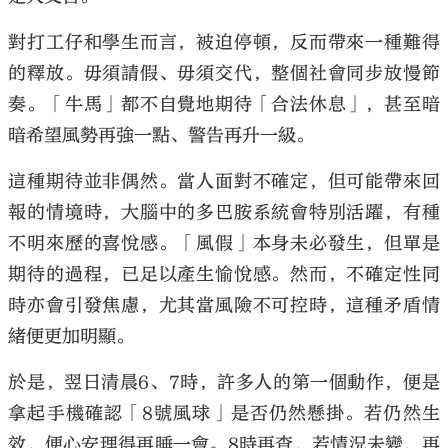
對打工仔和學生而言，被迫停頓，反而帶來一種難得
的釋放。毋須請假、毋須交代，整個社會同步放慢節
奏。「牛馬」都不自覺地期待「合法休息」，甚至暗
暗希望風勢再強一點、警告再升一級。
這種期待並非偶然。當人面對不確定，但可能帶來回
報的情境時，大腦中的多巴胺系統會特別活躍，有種
不明來歷的喜悅感。「風假」本身未必發生，但單是
期待的過程，已足以產生愉悅感。然而，不確定性同
時亦會引發焦慮，尤其當風險不可控時，這種矛盾情
緒便更加明顯。
於是，翌日清晨6、7時，許多人的第一個動作，便是
拿起手機確認「8號風球」是否仍然懸掛。若仍然生
效，便心安理得再睡一會。8時再查，若情況未變，再