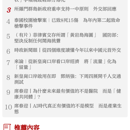
3
所羅門群島新政府重申支持一中原則 外交部回應
4
泰國校園槍擊案｜已致8死15傷 為年內第二起致命
槍擊事件
5
（有片）菲律賓交存所謂「黃岩島海圖」 國防部：
堅決反制任何鬧海挑釁
6
時政新聞眼丨從四個維度讀懂今年以來中國元首外交
7
來論｜從新皇崗口岸看口岸經濟 將「流量」化為
「留量」
8
新皇崗口岸啟用在即 鄧炳強：下周四展開千人交通
測試
9
席春迎丨為什麼未來最有價值的不是醫院 而是「健
康共同體」？
10
席春迎丨AI時代真正有價值的不是模型 而是產業生
態
推薦內容