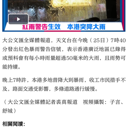
大公文匯全媒體報道，天文台在今晚（25日）7時40
分發出紅色暴雨警告信號，表示香港廣泛地區已錄得
或預料會有每小時雨量超過50毫米的大雨，且雨勢可
能持續。
晚上7時許，本港多地普降大到暴雨，收工市民措手不
及，路面交通受影響，多條道路通行緩慢。
（大公文匯全媒體記者裘真報道 視頻攝製：子言、
舒城）
相關閱讀：