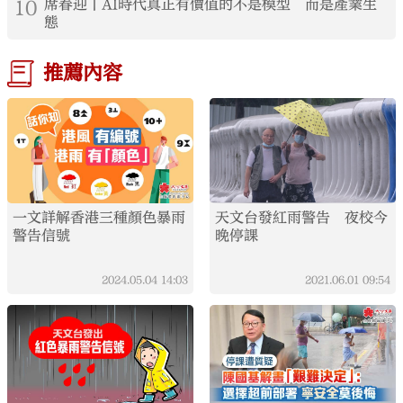
10
席春迎丨AI時代真正有價值的不是模型 而是產業生
態
推薦內容
一文詳解香港三種顏色暴雨
天文台發紅雨警告 夜校今
警告信號
晚停課
2024.05.04
14:03
2021.06.01
09:54