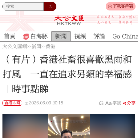
下載客戶端
首頁
白海豚
新聞
視頻
評論
Go Chin
大公文匯網
新聞
香港
>>
>>
（有片）香港社畜很喜歡黑雨和
打風 一直在追求另類的幸福感
｜時事點睇
香港即時
2026.06.09
20:18
字號
分享