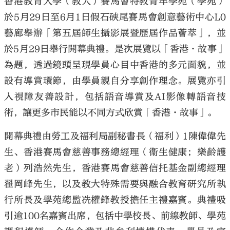
香港教育大學（教大）賽馬會特教青年學苑（學苑）
於5月29日至6月1日假石硤尾賽馬會創意藝術中心L0
藝廊舉辦「第五屆師生攝影展暨歷屆作品薈萃」，並
於5月29日舉行開幕典禮。是次展覽以「香港·故事」
為題，透過鏡頭呈現學員心目中香港的多元面貌，並
設有導賞環節，由學員親自分享創作理念。展覽亦引
入視障友善設計，包括語音導賞及AI影像轉語音技
術，讓更多市民能以不同方式欣賞「香港·故事」。
開幕典禮由勞工及福利局副秘書長（福利）1陳偉偉先
生、香港賽馬會慈善事務總經理（衞生健康；樂齡護
老）列浩然先生，香港賽馬會慈善信托基金副總經理
翟岡峰先生，以及教大特殊需要與融合教育研究所執
行所長及學苑總監冼權鋒教授擔任主禮嘉賓。典禮吸
引逾100名嘉賓出席，包括中學校長、前線教師、學苑