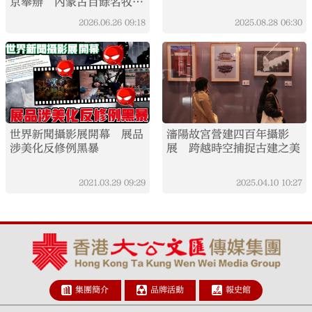
京舉辦 內蒙古百餘名牧民
聯合發起
2026.06.26
09:18
2025.08.28
06:30
世界新聞攝影展開幕 展品
瀋陽故宮營建四百年攝影
涉美化反修例黑暴
展 跨越時空捕捉古建之美
2021.03.29
09:29
2025.04.10
10:27
集團簡介
品牌活動
報史館