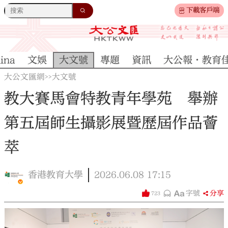
下載客戶端
ina
文娛
大文號
專題
資訊
大公報·教育
大公文匯網
大文號
>>
教大賽馬會特教青年學苑 舉辦
第五屆師生攝影展暨歷屆作品薈
萃
香港教育大學
2026.06.08
17:15
字號
分享
723