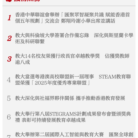
香港中華聯誼會舉辦「匯聚眾智凝聚共識 賦能香港首
1
個五年規劃」交流会 鄭翔玲謝小華出席並講話
教大與科倫坡大學簽署合作備忘錄 深化與斯里蘭卡學
2
術及科研聯繫
教大14名校友榮獲行政長官卓越教學獎 佔獲獎教師
3
逾八成
教大當選粵港澳高校聯盟新一屆理事 STEAM教育聯
4
盟榮獲「2025年度優秀專業聯盟」
5
教大深化與社福界夥伴關係 攜手推動香港教育發展
教大舉行第八屆STEGRAMS計劃成果發布會暨頒獎典
6
禮 表彰可持續發展教育卓越成果
教大舉辦第二屆國際人工智能與教育大賽 匯聚全球創
7