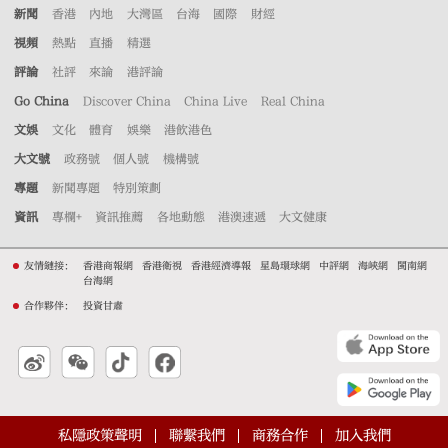
新聞
香港
內地
大灣區
台海
國際
財經
視頻
熱點
直播
精選
評論
社評
來論
港評論
Go China
Discover China
China Live
Real China
文娛
文化
體育
娛樂
港飲港色
大文號
政務號
個人號
機構號
專題
新聞專題
特別策劃
資訊
專欄+
資訊推薦
各地動態
港澳速遞
大文健康
友情鏈接：
香港商報網
香港衛視
香港經濟導報
星島環球網
中評網
海峽網
閩南網
台海網
合作夥伴：
投資甘肅
私隱政策聲明
聯繫我們
商務合作
加入我們