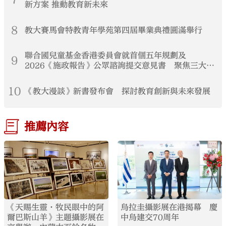
新方案 推動教育新未來
8
教大賽馬會特教青年學苑第四屆畢業典禮圓滿舉行
聯合國兒童基金香港委員會就首個五年規劃及
9
2026《施政報告》公眾諮詢提交意見書 聚焦三大支
柱構建兒童友好香港
10
《教大漫談》新書發布會 探討教育創新與未來發展
推薦內容
《天賜生靈·牧民眼中的阿
烏拉圭攝影展在港揭幕 慶
爾巴斯山羊》主題攝影展在
中烏建交70周年