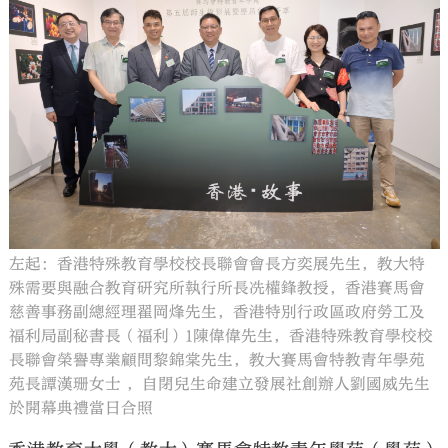
大公文匯
左起：香港特殊教育學校校長聯會會長方奕展先生，教大特
殊需要與融合教育研究所執行所長冼權鋒教授，香港賽馬會
慈善事務副總經理翟岡烽先生，香港特別行政區政府勞工及
福利局副秘書長（福利）1陳偉偉先生，香港特殊教育學校校
長聯會榮譽專業顧問黎錦棠先生，教大賽馬會特教青年學苑
苑長譚漢珊女士 ，自閉兒生命建立發展社創辦人劉國威先生
於開幕典禮當日合照