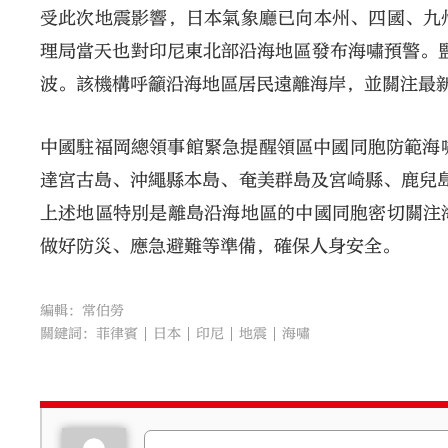
受此次地震影響，日本氣象廳已向本州、四國、九
理局當天也對印尼東北部沿海地區發布海嘯預警。監
波。該機構呼籲沿海地區居民遠離海岸，並關注最
中國駐福岡總領事館緊急提醒領區中國同胞防範海
達宮古島、沖繩縣本島、奄美群島及宮崎縣、鹿兒
上述地區特別是離島沿海地區的中國同胞密切關注
做好防災、應急避難等準備，確保人身安全。
編輯：常伯勞
關鍵詞：
菲律賓
日本
印尼
地震
海嘯