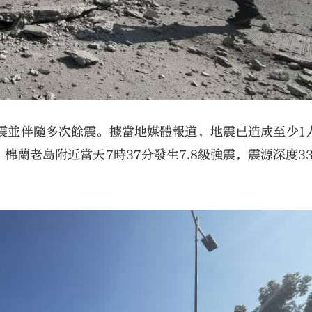
地震並伴隨多次餘震。據當地媒體報道，地震已造成至少1
蘭老島附近當天7時37分發生7.8級強震，震源深度3