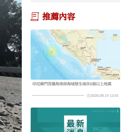
推薦內容
印尼蘇門答臘島南部海域發生兩次6級以上地震
2020.08.19
12:45