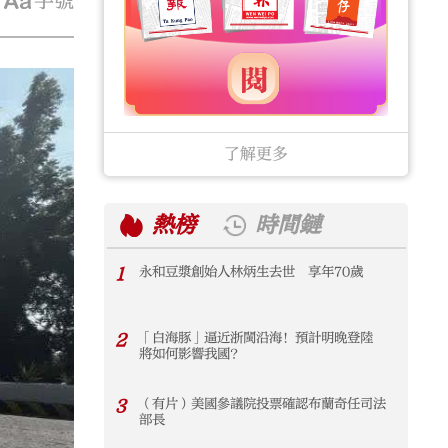
字號
了解更多
熱榜
時間鏈
1
永和豆漿創始人林炳生去世 享年70歲
1
2
「白海豚」逼近浙閩沿海！預計明晚登陸
2
將如何影響我國？
3
（有片）美國參議院投票確認布蘭奇任司法
3
部長