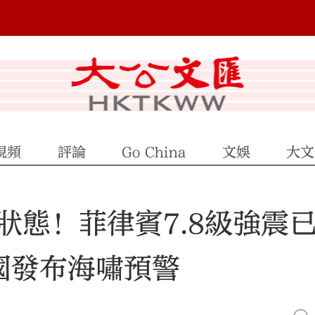
視頻
評論
Go China
文娛
大文
態！菲律賓7.8級強震已
國發布海嘯預警