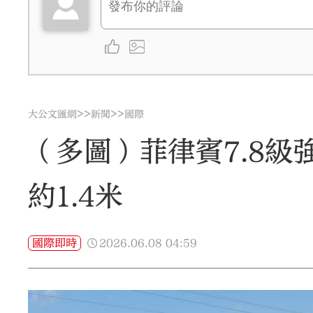
>>
>>
大公文匯網
新聞
國際
（多圖）菲律賓7.8級
約1.4米
2026.06.08
04:59
國際即時