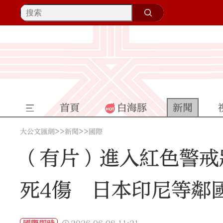
首頁
白海豚
新聞
>>
>>
大公文匯網
新聞
國際
（有片）進入紅色警戒狀
死4傷 日本印尼等鄰