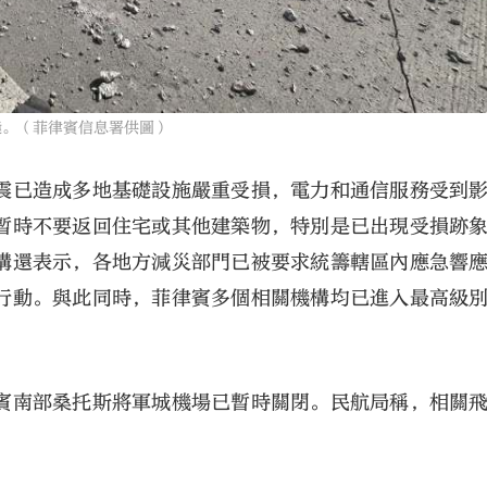
縫。（菲律賓信息署供圖）
震已造成多地基礎設施嚴重受損，電力和通信服務受到
暫時不要返回住宅或其他建築物，特別是已出現受損跡
構還表示，各地方減災部門已被要求統籌轄區內應急響
行動。與此同時，菲律賓多個相關機構均已進入最高級
。
賓南部桑托斯將軍城機場已暫時關閉。民航局稱，相關