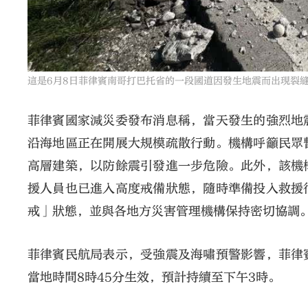
這是6月8日菲律賓南哥打巴托省的一段國道因發生地震而出現裂
菲律賓國家減災委發布消息稱，當天發生的強烈地
沿海地區正在開展大規模疏散行動。機構呼籲民眾
高層建築，以防餘震引發進一步危險。此外，該機
援人員也已進入高度戒備狀態，隨時準備投入救援
戒」狀態，並與各地方災害管理機構保持密切協調
菲律賓民航局表示，受強震及海嘯預警影響，菲律
當地時間8時45分生效，預計持續至下午3時。