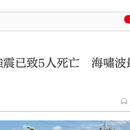
強震已致5人死亡 海嘯波