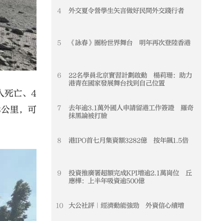
4
外交夏令營學生矢言做好民間外交踐行者
4
5
《詠春》圈粉世界舞台 明年再次登陸香港
5
6
22名學員北京實習計劃啟動 楊莉珊：助力
6
港青在國家發展舞台找到自己位置
人死亡、4
7
去年逾3.1萬外國人申請留港工作簽證 羅奇
7
3公里，可
抹黑論被打臉
8
港IPO首七月集資額3282億 按年飆1.5倍
8
9
投資推廣署超額完成KPI增逾2.1萬崗位 丘
9
應樺：上半年吸資逾500億
10
大公社評｜經濟動能強勁 外資信心續增
10