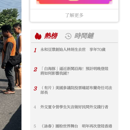
了解更多
熱榜
時間鏈
1
永和豆漿創始人林炳生去世 享年70歲
1
2
「白海豚」逼近浙閩沿海！預計明晚登陸
2
將如何影響我國？
3
（有片）美國參議院投票確認布蘭奇任司法
3
部長
4
外交夏令營學生矢言做好民間外交踐行者
4
5
《詠春》圈粉世界舞台 明年再次登陸香港
5