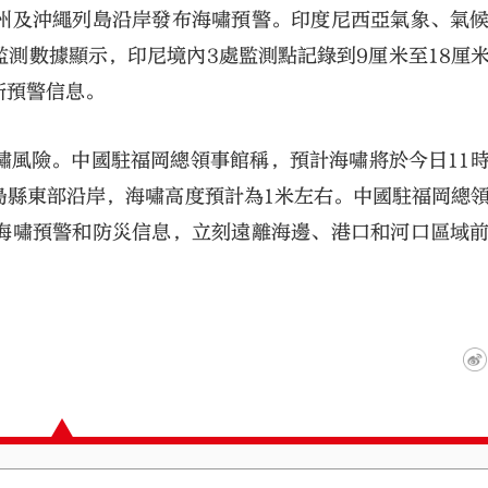
州及沖繩列島沿岸發布海嘯預警。印度尼西亞氣象、氣
測數據顯示，印尼境內3處監測點記錄到9厘米至18厘
新預警信息。
嘯風險。中國駐福岡總領事館稱，預計海嘯將於今日11
島縣東部沿岸，海嘯高度預計為1米左右。中國駐福岡總
海嘯預警和防災信息，立刻遠離海邊、港口和河口區域