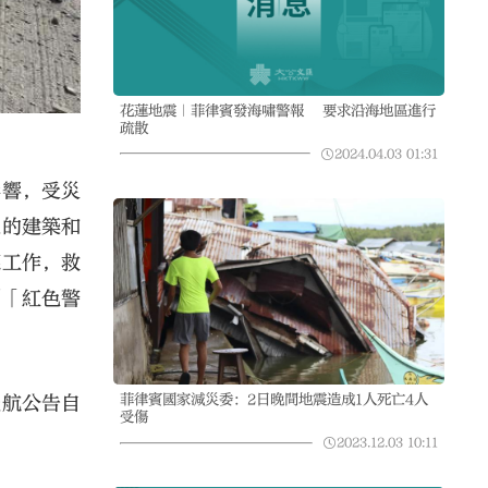
花蓮地震｜菲律賓發海嘯警報 要求沿海地區進行
疏散
2024.04.03
01:31
影響，受災
象的建築和
應工作，救
別「紅色警
菲律賓國家減災委：2日晚間地震造成1人死亡4人
飛航公告自
受傷
2023.12.03
10:11