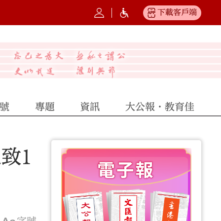
下載客戶端
號
專題
資訊
大公報·教育佳
致1