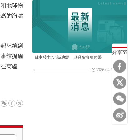
候和地球物
米高的海嘯
時起陸續到
分享至
領事館提醒
日本發生7.4級地震 已發布海嘯預警
前往高處，
2026.04.20
08:16