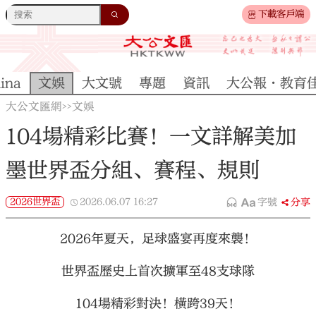
下載客戶端
ina
文娛
大文號
專題
資訊
大公報·教育
大公文匯網
文娛
>>
104場精彩比賽！一文詳解美加
墨世界盃分組、賽程、規則
2026世界盃
2026.06.07
16:27
字號
分享
2026年夏天，足球盛宴再度來襲！
世界盃歷史上首次擴軍至48支球隊
104場精彩對決！橫跨39天！