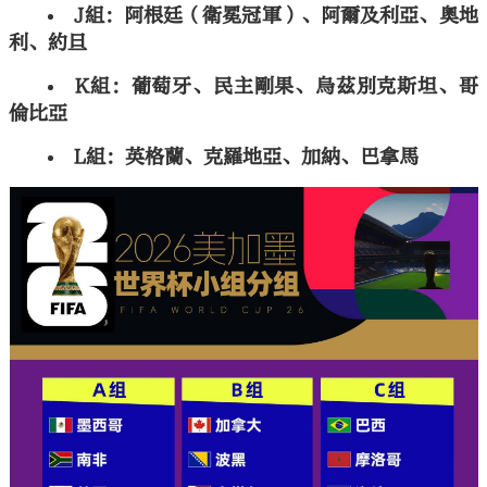
J組：阿根廷（衛冕冠軍）、阿爾及利亞、奧地
利、約旦
K組：葡萄牙、民主剛果、烏茲別克斯坦、哥
倫比亞
L組：英格蘭、克羅地亞、加納、巴拿馬