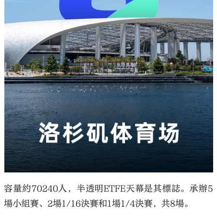
容量約70240人，半透明ETFE天幕是其標誌。承辦5
場小組賽、2場1/16決賽和1場1/4決賽，共8場。