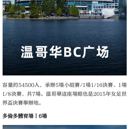
容量約54500人，承辦5場小組賽/1場1/16決賽、1場
1/8決賽，共7場。溫哥華這座場館也是2015年女足世
界盃決賽舉辦地。
多倫多體育場丨6場