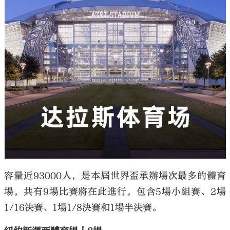
容量近93000人，是本屆世界盃承辦場次最多的體育
場，共有9場比賽將在此進行，包含5場小組賽、2場
1/16決賽、1場1/8決賽和1場半決賽。