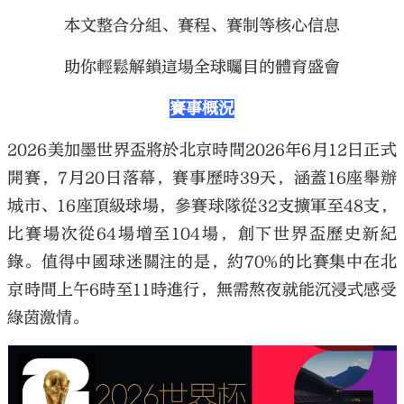
本文整合分組、賽程、賽制等核心信息
助你輕鬆解鎖這場全球矚目的體育盛會
賽事概況
大公文匯
2026美加墨世界盃將於北京時間2026年6月12日正式
開賽，7月20日落幕，賽事歷時39天，涵蓋16座舉辦
城市、16座頂級球場，參賽球隊從32支擴軍至48支，
比賽場次從64場增至104場，創下世界盃歷史新紀
錄。值得中國球迷關注的是，約70%的比賽集中在北
京時間上午6時至11時進行，無需熬夜就能沉浸式感受
綠茵激情。