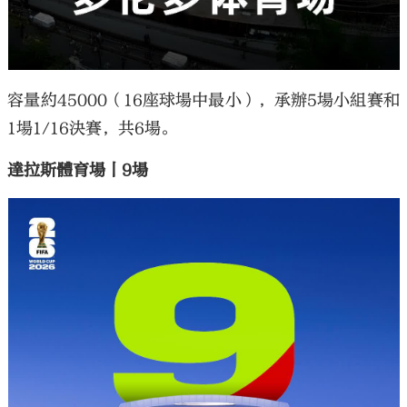
容量約45000（16座球場中最小），承辦5場小組賽和
1場1/16決賽，共6場。
達拉斯體育場丨9場