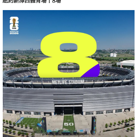
紐約新澤西體育場丨8場