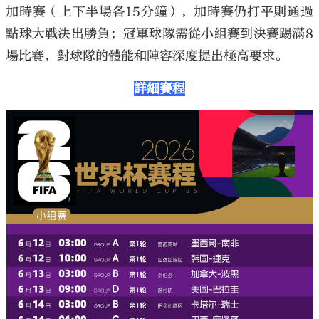
加時賽（上下半場各15分鐘），加時賽仍打平則通過
點球大戰決出勝負；冠軍球隊需從小組賽到決賽踢滿8
場比賽，對球隊的體能和陣容深度提出極高要求。
詳細賽程