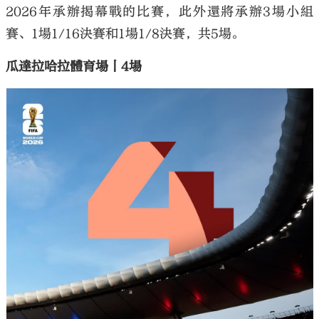
2026年承辦揭幕戰的比賽，此外還將承辦3場小組
賽、1場1/16決賽和1場1/8決賽，共5場。
瓜達拉哈拉體育場丨4場