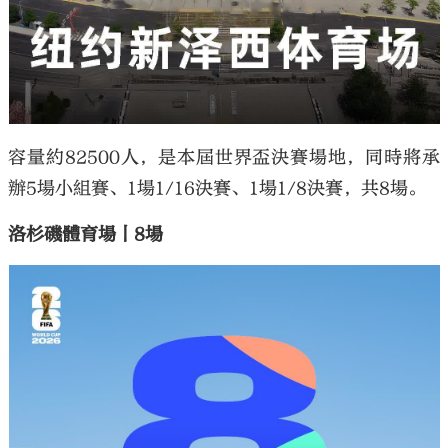
容量約82500人，是本屆世界盃決賽場地，同時將承
辦5場小組賽、1場1/16決賽、1場1/8決賽，共8場。
洛杉磯體育場丨8場