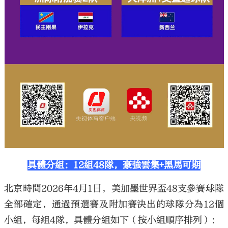
具體分組：12組48隊，豪強雲集+黑馬可期
北京時間2026年4月1日，美加墨世界盃48支參賽球隊
全部確定，通過預選賽及附加賽決出的球隊分為12個
小組，每組4隊，具體分組如下（按小組順序排列）：