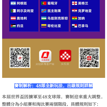
賽制解析：48隊全新玩法，出線規則詳解
本屆世界盃因擴軍至48支球隊，賽制迎來重大調整，
整體分為小組賽和淘汰賽兩個階段，具體規則如下：