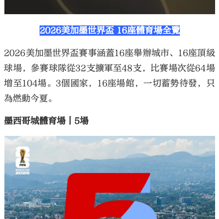
2026美加墨世界盃 16座體育場全覽
2026美加墨世界盃賽事涵蓋16座舉辦城市、16座頂級
球場，參賽球隊從32支擴軍至48支，比賽場次從64場
增至104場。3個國家，16座場館，一切蓄勢待發，只
為燃動今夏。
墨西哥城體育場丨5場