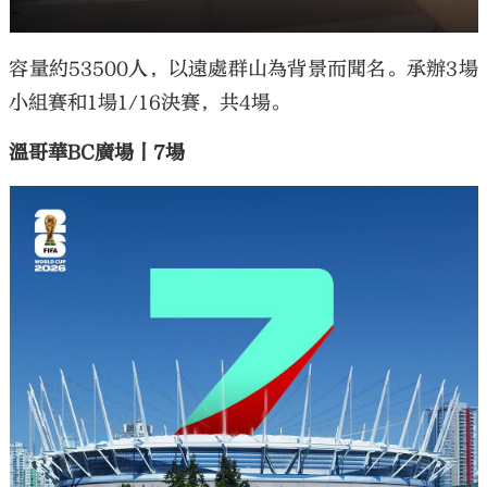
容量約53500人，以遠處群山為背景而聞名。承辦3場
小組賽和1場1/16決賽，共4場。
溫哥華BC廣場丨7場