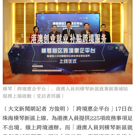
橫琴「跨境惠企平台」、港澳人員到橫琴新區就業創業補貼
服務上線啟動（受訪者供圖）
（大文新聞網記者 方俊明）「跨境惠企平台」17日在
珠海橫琴新區上線，為港澳人員提供225項政務事項足
不出境，線上跨境通辦。而「港澳人員到橫琴新區就