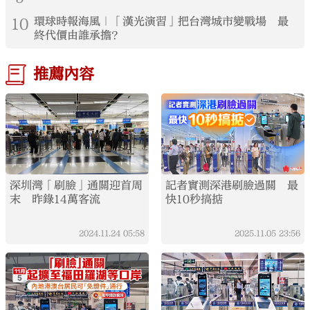
10
環球時報海風｜「漢光演習」把台灣城市變戰場 最
終代價由誰承擔？
推薦內容
深圳灣「刷臉」通關迎首周
記者實測深港刷臉過關 最
末 昨錄14萬客流
快10秒搞掂
2024.11.24
05:58
2025.11.05
23:56