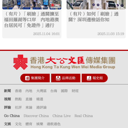
（有片）「刷臉」通關擴至
（有片）如何「刷臉」通
福田羅湖等口岸 內地港澳
關？深圳邊檢話你知
台居民可「免證件」通行
2025.11.04
16:01
2025.11.03
15:19
集團簡介
品牌活動
報史館
新聞
香港
內地
大灣區
台海
國際
財經
視頻
熱點
直播
精選
評論
社評
來論
港評論
Go China
Discover China
China Live
Real China
文娛
文化
體育
娛樂
港飲港色