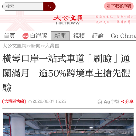
下載客戶端
首頁
白海豚
新聞
視頻
評論
Go Chin
大公文匯網
新聞
大灣區
>>
>>
橫琴口岸一站式車道「刷臉」通
關滿月 逾50%跨境車主搶先體
驗
大灣區快線
2026.06.07
15:25
字號
分享