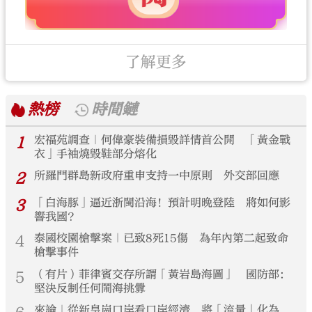
了解更多
熱榜
時間鏈
1
宏福苑調查｜何偉豪裝備損毀詳情首公開 「黃金戰
衣」手袖燒毀鞋部分熔化
2
所羅門群島新政府重申支持一中原則 外交部回應
3
「白海豚」逼近浙閩沿海！預計明晚登陸 將如何影
響我國？
4
泰國校園槍擊案｜已致8死15傷 為年內第二起致命
槍擊事件
5
（有片）菲律賓交存所謂「黃岩島海圖」 國防部：
堅決反制任何鬧海挑釁
來論｜從新皇崗口岸看口岸經濟 將「流量」化為