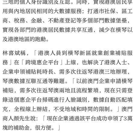
三地的個人身份識別及互認。同時，實現港澳居民享
用與內地居民相同的大數據服務；打通市社保、區工
商、稅務、金融、不動產登記等多個部門數據堡壘，
實現各部門的港澳居民數據共享互通，減少在橫琴以
及港澳地區的跑動。
林喜斌稱，「港澳人員到橫琴新區就業創業補貼服
務」在「跨境惠企平台」上線，也解決了港澳人士、
企業申領補貼耗時長、需多次往返琴港澳三地辦理，
琴澳數據互聯互通等難題。「以前澳門企業申請橫琴
補貼，需多次往返琴澳兩地且流程繁瑣，現在只需登
錄這個惠企平台掃碼進行人臉識別，數據自動匹配填
充，全程線上辦結，不受地域和時間的限制。」澳門
商人顏先生說：「現在企業通過該平台成功申領了3萬
塊的補助金，很方便。」