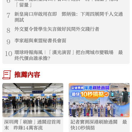
6
「留量」
7
新皇崗口岸啟用在即 鄧炳強：下周四展開千人交通
測試
8
外交夏令營學生矢言做好民間外交踐行者
9
李家超與東盟秘書長會面
10
環球時報海風｜「漢光演習」把台灣城市變戰場 最
終代價由誰承擔？
推薦內容
深圳灣「刷臉」通關迎首周
記者實測深港刷臉過關 最
末 昨錄14萬客流
快10秒搞掂