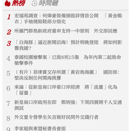
熱榜
時間鏈
1
宏福苑調查｜何偉豪裝備損毀詳情首公開 「黃金戰
衣」手袖燒毀鞋部分熔化
2
所羅門群島新政府重申支持一中原則 外交部回應
3
「白海豚」逼近浙閩沿海！預計明晚登陸 將如何影
響我國？
4
泰國校園槍擊案｜已致8死15傷 為年內第二起致命
槍擊事件
5
（有片）菲律賓交存所謂「黃岩島海圖」 國防部：
堅決反制任何鬧海挑釁
6
來論｜從新皇崗口岸看口岸經濟 將「流量」化為
「留量」
7
新皇崗口岸啟用在即 鄧炳強：下周四展開千人交通
測試
8
外交夏令營學生矢言做好民間外交踐行者
9
李家超與東盟秘書長會面