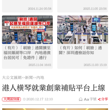
2024.11.24
05:58
2025.11.05
23:56
（有片）「刷臉」通關擴至
（有片）如何「刷臉」通
福田羅湖等口岸 內地港澳
關？深圳邊檢話你知
台居民可「免證件」通行
2025.11.04
16:01
2025.11.03
15:19
大公文匯網
新聞
內地
>>
>>
港人橫琴就業創業補貼平台上線
大灣區快線
2020.12.17
12:10
字號
分享