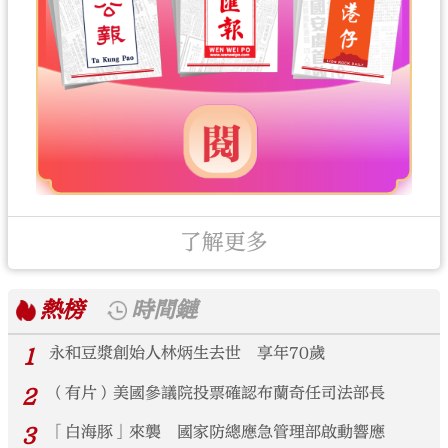
了解更多
熱榜
時間鏈
1
永和豆漿創始人林炳生去世 享年70歲
2
（有片）美國參議院投票確認布蘭奇任司法部長
3
「白海豚」來襲 國家防總應急管理部啟動響應