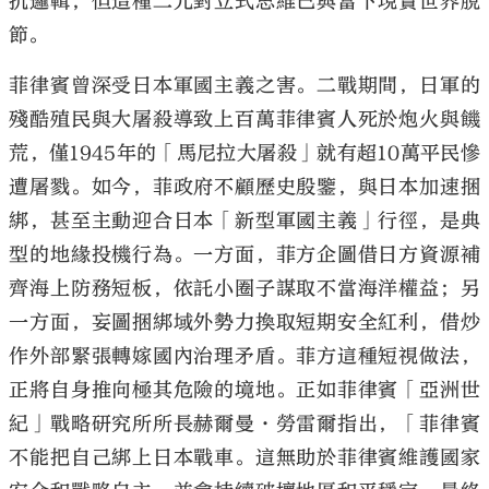
抗邏輯，但這種二元對立式思維已與當下現實世界脫
節。
菲律賓曾深受日本軍國主義之害。二戰期間，日軍的
殘酷殖民與大屠殺導致上百萬菲律賓人死於炮火與饑
荒，僅1945年的「馬尼拉大屠殺」就有超10萬平民慘
遭屠戮。如今，菲政府不顧歷史殷鑒，與日本加速捆
綁，甚至主動迎合日本「新型軍國主義」行徑，是典
型的地緣投機行為。一方面，菲方企圖借日方資源補
齊海上防務短板，依託小圈子謀取不當海洋權益；另
一方面，妄圖捆綁域外勢力換取短期安全紅利，借炒
作外部緊張轉嫁國內治理矛盾。菲方這種短視做法，
正將自身推向極其危險的境地。正如菲律賓「亞洲世
紀」戰略研究所所長赫爾曼·勞雷爾指出，「菲律賓
不能把自己綁上日本戰車。這無助於菲律賓維護國家