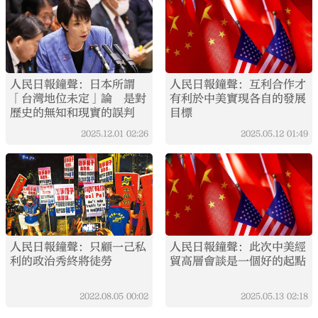
人民日報鐘聲：日本所謂
人民日報鐘聲：互利合作才
「台灣地位未定」論 是對
有利於中美實現各自的發展
歷史的無知和現實的誤判
目標
2025.12.01
02:26
2025.05.12
01:49
人民日報鐘聲：只顧一己私
人民日報鐘聲：此次中美經
利的政治秀終將徒勞
貿高層會談是一個好的起點
2022.08.05
00:02
2025.05.13
02:18