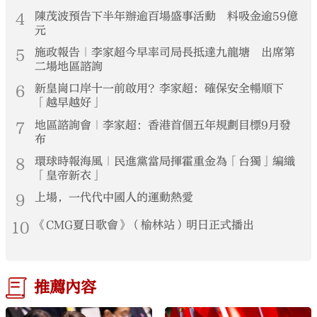
4
陳茂波預告下半年辦逾百場盛事活動 料吸金逾59億
元
5
施政報告｜李家超今早率司局長抵達九龍塘 出席第
二場地區諮詢
6
新皇崗口岸十一前啟用？李家超：確保安全暢順下
「越早越好」
7
地區諮詢會｜李家超：香港首個五年規劃目標9月發
布
8
環球時報海風｜民進黨當局揮霍重金為「台獨」編織
「皇帝新衣」
9
上場，一代代中國人的運動熱愛
10
《CMG夏日歌會》（榆林站）明日正式播出
推薦內容