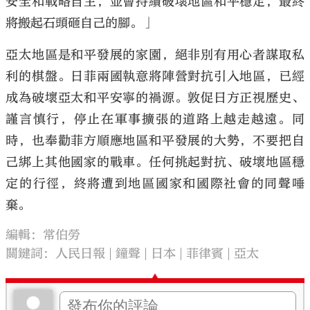
安全和戰略自主，並會持續破壞地區和平穩定，最終
將搬起石頭砸自己的腳。」
亞太地區是和平發展的家園，絕非別有用心者謀取私
利的棋盤。日菲兩國執意將陣營對抗引入地區，已經
成為破壞亞太和平安寧的禍源。敦促日方正視歷史、
謹言慎行，停止在軍事擴張的道路上越走越遠。同
時，也奉勸菲方順應地區和平發展的大勢，不要把自
己綁上其他國家的戰車。任何挑起對抗、破壞地區穩
定的行徑，終將遭到地區國家和國際社會的同聲唾
棄。
編輯：常伯勞
關鍵詞：
人民日報
鐘聲
日本
菲律賓
亞太