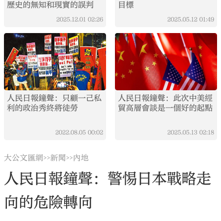
歷史的無知和現實的誤判
目標
2025.12.01
02:26
2025.05.12
01:49
人民日報鐘聲：只顧一己私
人民日報鐘聲：此次中美經
利的政治秀終將徒勞
貿高層會談是一個好的起點
2022.08.05
00:02
2025.05.13
02:18
大公文匯網
新聞
內地
>>
>>
人民日報鐘聲：警惕日本戰略走
向的危險轉向