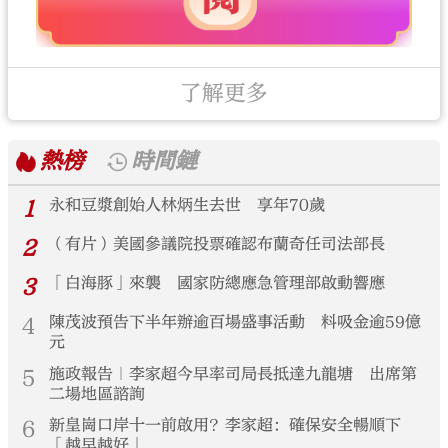
了解更多
熱榜
時間鏈
1
永和豆漿創始人林炳生去世 享年70歲
2
（有片）美國參議院投票確認布蘭奇任司法部長
3
「白海豚」來襲 國家防總應急管理部啟動響應
4
陳茂波預告下半年辦逾百場盛事活動 料吸金逾59億
元
5
施政報告｜李家超今早率司局長抵達九龍塘 出席第
二場地區諮詢
6
新皇崗口岸十一前啟用？李家超：確保安全暢順下
「越早越好」