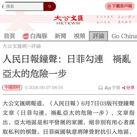
下載客戶端
首頁
白海豚
新聞
視頻
評論
Go Chin
大公文匯網
評論
>>
人民日報鐘聲：日菲勾連 禍亂
亞太的危險一步
中國即時
2026.06.07
08:54
字號
分享
大公文匯網報道，《人民日報》6月7日03版刊登鐘聲
文章《日菲勾連，禍亂亞太的危險一步》，文章指
出，
亞太地區是和平發展的家園，絕非別有用心者謀
取私利的棋盤。日菲兩國執意將陣營對抗引入地區，