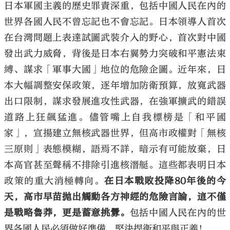
日本軍國主義的歷史罪責深重，包括中國人民在內的
世界各國人民不曾忘記也不會忘記。日本領導人首次
在台灣問題上表達試圖武裝介入的野心，首次對中國
發出武力威脅，背後是日本右翼勢力突破和平憲法束
縛、謀求「軍事大國」地位的危險企圖。近年來，日
本大幅調整安保政策，逐年增加防衛預算，放寬武器
出口限制，謀求發展進攻性武器，在強軍擴武的錯誤
道路上狂飆猛進。儘管嘴上自我標榜是「和平國
家」，宣揚建立無核武器世界，但高市政權對「無核
三原則」表態模糊，語焉不詳，暗示有可能放棄，日
本高官甚至聲稱不排除引進核潛艇。這些都表明日本
政策的重大消極轉向。
在日本戰敗投降80年後的今
天，高市早苗拋出觸動各方神經的危險言論，這不僅
是戰略魯莽，更是蓄意挑釁。
包括中國人民在內的世
界各國人民必須做好準備，堅決捍衛和平與正義！