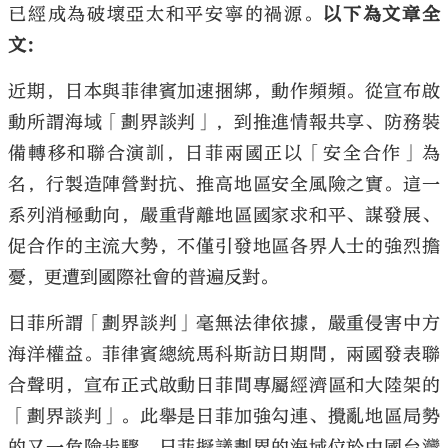
已經成為破壞亞太和平安寧的禍源。
以下為文章全
文：
近期，日本與菲律賓加速捆綁，動作頻頻。從宣布啟
動所謂海域「劃界談判」，到推進情報共享、防務裝
大公文匯
備轉移和聯合演訓，日菲兩國正以「安全合作」為
名，行製造陣營對抗、推高地區安全風險之實。這一
系列消極動向，嚴重背離地區國家求和平、謀發展、
促合作的主流大勢，不僅引發地區各界人士的強烈擔
憂，更遭到國際社會的普遍反對。
日菲所謂「劃界談判」毫無法律依據，嚴重侵害中方
海洋權益。菲律賓總統馬科斯訪日期間，兩國發表聯
合聲明，宣布正式啟動日菲間專屬經濟區和大陸架的
「劃界談判」。此舉是日菲加強勾連、攪亂地區局勢
的又一危險步驟。日菲擬議劃界的海域位於中國台灣