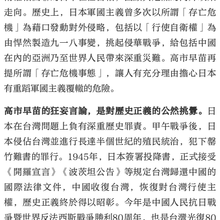
走向。歷史上，日本軍國主義曾多次以所謂「存亡危
機」為藉口發動對外侵略，包括以「行使自衛權」為
由悍然製造九一八事變，挑起侵華戰爭，給包括中國
在內的亞洲乃至世界人民帶來深重災難。高市早苗再
提所謂「存亡危機事態」，讓人有充分理由擔心日本
有重蹈軍國主義覆轍的危險。
高市早苗的狂妄言論，是對歷史正義的公然挑釁。
日
本在台灣問題上負有深重歷史罪責。甲午戰爭後，日
本侵佔台灣並進行長達半個世紀的殖民統治，犯下罄
竹難書的罪行。1945年，日本簽署投降書，正式接受
《開羅宣言》《波茨坦公告》等規定台灣歸還中國的
國際法律文件，中國收復台灣，恢復對台灣行使主
權，歷史正義終於得以昭彰。今年是中國人民抗日戰
爭暨世界反法西斯戰爭勝利80周年，也是台灣光復80