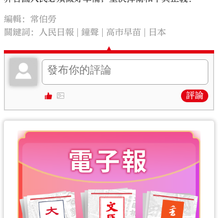
編輯：常伯勞
關鍵詞：
人民日報
鐘聲
高市早苗
日本
評論