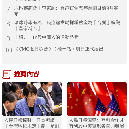
7
地區諮詢會｜李家超：香港首個五年規劃目標9月發
布
8
環球時報海風｜民進黨當局揮霍重金為「台獨」編織
「皇帝新衣」
9
上場，一代代中國人的運動熱愛
10
《CMG夏日歌會》（榆林站）明日正式播出
推薦內容
人民日報鐘聲：日本所謂
人民日報鐘聲：互利合作才
「台灣地位未定」論 是對
有利於中美實現各自的發展