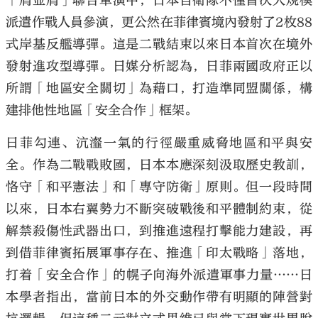
「肩並肩」聯合軍演中，日本自衛隊不僅首次大規模
派遣作戰人員參演，更公然在菲律賓境內發射了2枚88
式岸基反艦導彈。這是二戰結束以來日本首次在境外
發射進攻型導彈。日媒分析認為，日菲兩國政府正以
所謂「地區安全關切」為藉口，打造準同盟關係，構
建排他性地區「安全合作」框架。
日菲勾連、沆瀣一氣的行徑嚴重威脅地區和平與安
全。作為二戰戰敗國，日本本應深刻汲取歷史教訓，
恪守「和平憲法」和「專守防衛」原則。但一段時間
以來，日本右翼勢力不斷突破戰後和平體制約束，從
解禁殺傷性武器出口，到推進遠程打擊能力建設，再
到借菲律賓拓展軍事存在、推進「印太戰略」落地，
打着「安全合作」的幌子向海外派遣軍事力量……日
本學者指出，當前日本的外交動作帶有明顯的陣營對