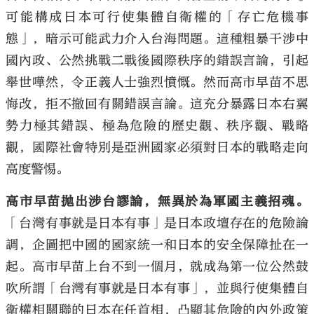
可能構成日本可行使集體自衛權的「存亡危機事
態」，暗示可能武力介入台海問題。這種粗暴干涉中
國內政、公然挑戰二戰後國際秩序的錯誤言論，引起
舉世嘩然，令正義人士強烈憤慨。然而高市早苗不思
悔改，拒不撤回有關錯誤言論。這充分暴露日本右翼
勢力極其錯誤、極為危險的歷史觀、秩序觀、戰略
觀，國際社會特別是亞洲國家必須對日本的戰略走向
高度警惕。
高市早苗拋出涉台謬論，無異於為軍國主義招魂。
「台灣有事就是日本有事」是日本政壇存在的危險論
調，企圖把中國的國家統一和日本的安全保障扯在一
起。高市早苗上台不到一個月，就成為第一位公然鼓
吹所謂「台灣有事就是日本有事」，並與行使集體自
衛權相關聯的日本在任首相，凸顯其危險的內外政策