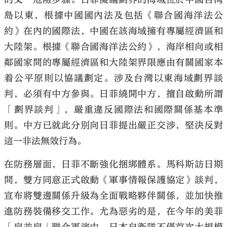
島以東，根據中國國內法及包括《聯合國海洋法公
約》在內的國際法，中國在該海域擁有專屬經濟區和
大陸架。根據《聯合國海洋法公約》，海岸相向或相
鄰國家間的專屬經濟區和大陸架界限應由有關國家本
着公平原則以協議劃定。涉及台灣以東海域劃界談
判，必須有中方參與。日菲繞開中方，擅自啟動所謂
「劃界談判」，嚴重違反國際法和國際關係基本準
則。中方已就此分別向日菲提出嚴正交涉，堅決反對
這一非法無效行為。
在防務層面，日菲不斷強化捆綁體系。馬科斯訪日期
間，雙方同意正式啟動《軍事情報保護協定》談判，
宣布將雙邊關係升級為全面戰略夥伴關係，並加快推
進防務裝備移交工作。尤為惡劣的是，在今年的美菲