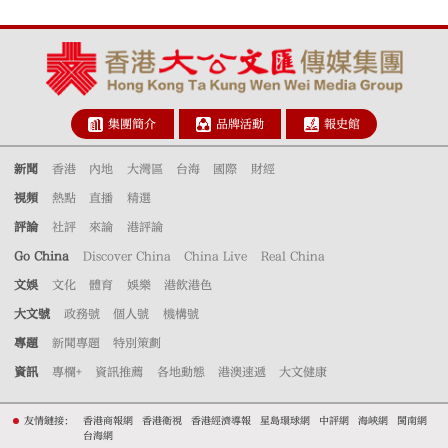
集團簡介
品牌活動
報史館
新聞
香港
內地
大灣區
台海
國際
財經
視頻
熱點
直播
精選
評論
社評
來論
港評論
Go China
Discover China
China Live
Real China
文娛
文化
體育
娛樂
港飲港色
大文號
政務號
個人號
機構號
專題
新聞專題
特別策劃
資訊
專欄+
資訊推薦
各地動態
港澳速遞
大文健康
友情鏈接：
香港商報網
香港衛視
香港經濟導報
星島環球網
中評網
海峽網
閩南網
台海網