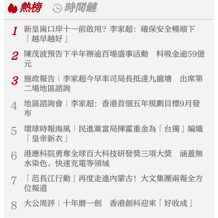
熱榜
時間鏈
1
新皇崗口岸十一前啟用？李家超：確保安全暢順下
「越早越好」
2
陳茂波預告下半年辦逾百場盛事活動 料吸金逾59億
元
3
施政報告｜李家超今早率司局長抵達九龍塘 出席第
二場地區諮詢
4
地區諮詢會｜李家超：香港首個五年規劃目標9月發
布
5
環球時報海風｜民進黨當局揮霍重金為「台獨」編織
「皇帝新衣」
6
港應科院勇奪全球百大科技研發獎三項大獎 涵蓋無
水染色、快速充電等領域
7
「范長江行動」再度走進內蒙古！大文集團兩報全方
位報道
8
大公周評｜十年磨一劍 香港創科迎來「好收成」