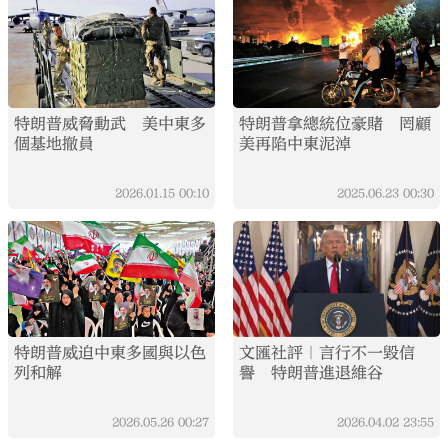
特朗普威脅動武 美中東多
特朗普拿總統位豪賭 罔顧
個基地撤員
美再陷中東泥淖
2026.01.15
00:10
2025.06.23
00:30
特朗普威迫中東多國與以色
文匯社評｜言行不一毀信
列和解
譽 特朗普進退維谷
2026.05.26
00:27
2026.04.02
23:55