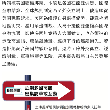
所謂被美國霸權綁架，本質是各國在能源供應、國際
金融結算、全球規則制定乃至外交立場上，被迫順從
美國戰略訴求。美國為維護自身霸權優勢，肆意挑起
地區衝突、濫用單邊制裁、人為干擾能源運輸與國際
金融流通。即使多國無意捲入大國對立，也必須被迫
承受高通脹、產業鏈動盪、經濟下行的連鎖損失。若
是拒絕配合美國的戰略意圖，還將面臨外交孤立、經
濟制裁、軍事施壓等風險，逐步喪失戰略自主與發展
主動權。