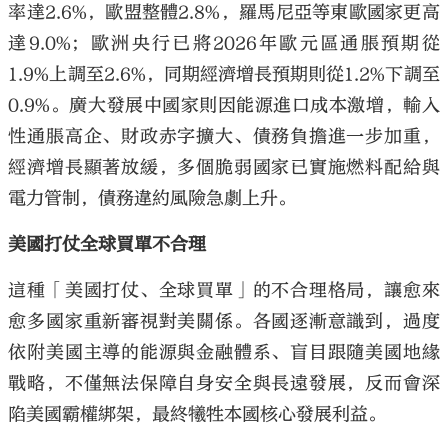
率達2.6%，歐盟整體2.8%，羅馬尼亞等東歐國家更高
達9.0%；歐洲央行已將2026年歐元區通脹預期從
1.9%上調至2.6%，同期經濟增長預期則從1.2%下調至
0.9%。廣大發展中國家則因能源進口成本激增，輸入
性通脹高企、財政赤字擴大、債務負擔進一步加重，
經濟增長顯著放緩，多個脆弱國家已實施燃料配給與
電力管制，債務違約風險急劇上升。
美國打仗全球買單不合理
這種「美國打仗、全球買單」的不合理格局，讓愈來
愈多國家重新審視對美關係。各國逐漸意識到，過度
依附美國主導的能源與金融體系、盲目跟隨美國地緣
戰略，不僅無法保障自身安全與長遠發展，反而會深
陷美國霸權綁架，最終犧牲本國核心發展利益。