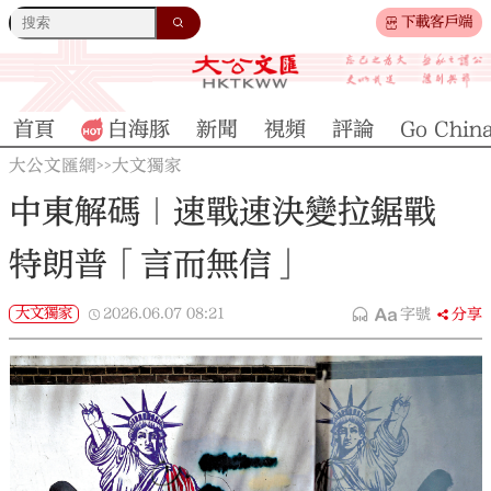
下載客戶端
首頁
白海豚
新聞
視頻
評論
Go Chin
大公文匯網
大文獨家
>>
中東解碼｜速戰速決變拉鋸戰
特朗普「言而無信」
大文獨家
2026.06.07
08:21
字號
分享