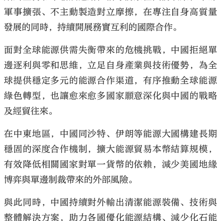
軍事擴張、不主動製造對立摩擦，在專注自身高質量
發展的同時，持續開展務實互利的國際合作。
面對全球能源供需失衡帶來的危機挑戰，中國拒絕單
邊逐利與零和思維，立足自身產業與技術優勢，為全
球提供穩定多元的能源合作渠道，有序推動全球能源
綠色轉型，也讓愈來愈多國家願意深化與中國的戰略
及經貿往來。
在中東地區，中國同沙特、伊朗等能源大國構建長期
穩固的深度合作機制，擴大能源貿易本幣結算規模，
有效降低相關國家對單一貨幣的依賴，減少美國地緣
博弈與單邊制裁帶來的外部風險。
與此同時，中國持續對外輸出清潔能源裝備、技術與
整體解決方案，助力各國優化能源結構、減少化石能