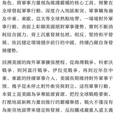
角色，將軍事力量視為維護霸權的核心工具，頻繁在
全球發起軍事行動、深度介入地區衝突，軍事觸角遍
及中東、東歐、亞太等全球熱點地帶。一場場對外軍
事行動，表面上彰顯美國絕對軍事優勢，實則不斷消
耗綜合國力、背上沉重發展包袱。相反，堅持和平發
展、依託穩定環境穩步前行的中國，持續凸顯自身發
展優勢。
回溯美國的海外軍事擴張歷程，從海灣戰爭、科索沃
戰爭，到阿富汗戰爭、伊拉克戰爭，再到近年在中
東、東歐的持續軍事介入，美國長期維持對外軍事干
預，幾乎從未停止對外衝突與對立。這些軍事行動，
本質上是美國為爭奪能源資源、把控全球戰略要衝、
打壓地區新興力量而推行的霸權舉措。戰火不僅沒有
為衝突地區帶來穩定與發展，反而釀成嚴重人道主義