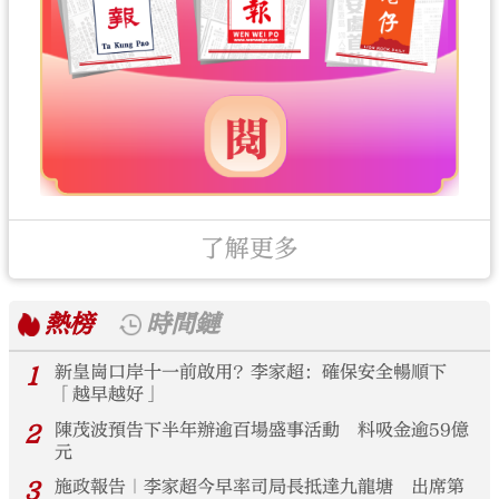
了解更多
熱榜
時間鏈
1
新皇崗口岸十一前啟用？李家超：確保安全暢順下
「越早越好」
2
陳茂波預告下半年辦逾百場盛事活動 料吸金逾59億
元
3
施政報告｜李家超今早率司局長抵達九龍塘 出席第