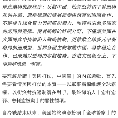
球產業與能源秩序；反觀中國，始終堅持和平發展與
互利共贏，憑藉穩健的發展節奏與務實的國際合作，
不斷提升綜合實力與國際影響力，收穫愈來愈多國家
的認同與選擇。兩者路線的鮮明分野，不僅讓美國在
大國博弈中持續陷入戰略被動，更推動全球多元平衡
格局加速成型，世界各國主動靠攏中國、尋求穩定合
作，已成難以逆轉的客觀趨勢。香港文匯報分上、下
兩篇解碼這一現實。
要理解所謂「美國打仗，中國贏」的內在邏輯，首先
需要看清美國打仗的本質——以軍事霸權維護全球霸
權，以衝突對抗遏制潛在對手，最終卻陷入「愈打愈
弱、愈耗愈被動」的惡性循環。
自冷戰結束以來，美國始終執意扮演「全球警察」的