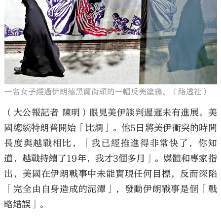
大公文匯
一名女子經過伊朗德黑蘭街頭的一幅反美塗鴉。（路透社）
（大公報記者 陳明）眼見美伊談判遲遲未有進展，美
國總統特朗普開始「比爛」。他5日將美伊衝突的時間
長度與越戰相比，「我已經推進得非常快了，你知
道，越戰持續了19年，我才3個多月」。媒體和專家指
出，美國在伊朗戰事中未能實現任何目標，反而深陷
「完全由自身造成的泥潭」，發動伊朗戰事是個「戰
略錯誤」。