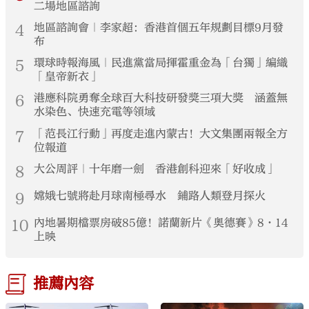
二場地區諮詢
4
地區諮詢會｜李家超：香港首個五年規劃目標9月發
布
5
環球時報海風｜民進黨當局揮霍重金為「台獨」編織
「皇帝新衣」
6
港應科院勇奪全球百大科技研發獎三項大獎 涵蓋無
水染色、快速充電等領域
7
「范長江行動」再度走進內蒙古！大文集團兩報全方
位報道
8
大公周評｜十年磨一劍 香港創科迎來「好收成」
9
嫦娥七號將赴月球南極尋水 鋪路人類登月探火
10
內地暑期檔票房破85億！諾蘭新片《奧德賽》8·14
上映
推薦內容