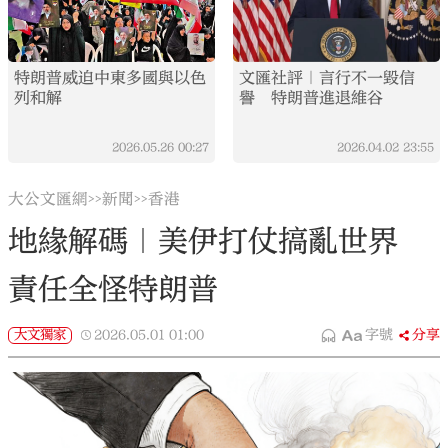
特朗普威迫中東多國與以色
文匯社評｜言行不一毀信
列和解
譽 特朗普進退維谷
2026.05.26
00:27
2026.04.02
23:55
大公文匯網
新聞
香港
>>
>>
地緣解碼｜美伊打仗搞亂世界
責任全怪特朗普
大文獨家
2026.05.01
01:00
字號
分享