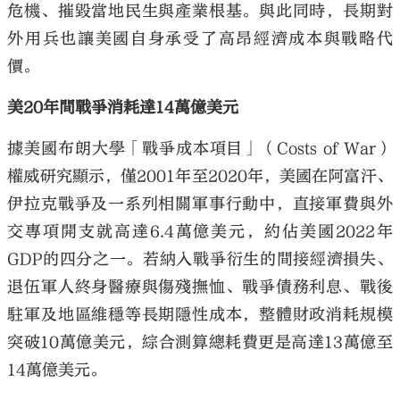
危機、摧毀當地民生與產業根基。與此同時，長期對
外用兵也讓美國自身承受了高昂經濟成本與戰略代
價。
美20年間戰爭消耗達14萬億美元
據美國布朗大學「戰爭成本項目」（Costs of War）
權威研究顯示，僅2001年至2020年，美國在阿富汗、
伊拉克戰爭及一系列相關軍事行動中，直接軍費與外
交專項開支就高達6.4萬億美元，約佔美國2022年
GDP的四分之一。若納入戰爭衍生的間接經濟損失、
退伍軍人終身醫療與傷殘撫恤、戰爭債務利息、戰後
駐軍及地區維穩等長期隱性成本，整體財政消耗規模
突破10萬億美元，綜合測算總耗費更是高達13萬億至
14萬億美元。