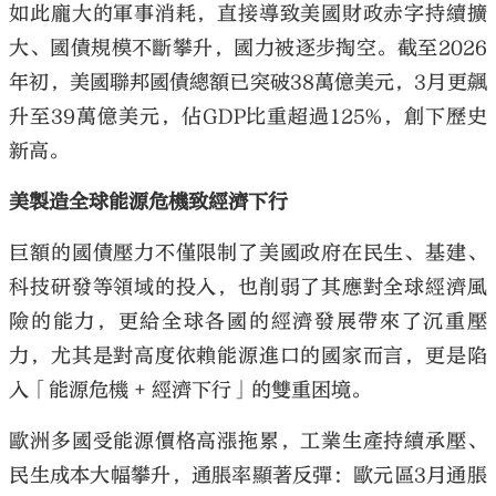
如此龐大的軍事消耗，直接導致美國財政赤字持續擴
大、國債規模不斷攀升，國力被逐步掏空。截至2026
年初，美國聯邦國債總額已突破38萬億美元，3月更飆
升至39萬億美元，佔GDP比重超過125%，創下歷史
新高。
美製造全球能源危機致經濟下行
巨額的國債壓力不僅限制了美國政府在民生、基建、
科技研發等領域的投入，也削弱了其應對全球經濟風
險的能力，更給全球各國的經濟發展帶來了沉重壓
力，尤其是對高度依賴能源進口的國家而言，更是陷
入「能源危機 + 經濟下行」的雙重困境。
歐洲多國受能源價格高漲拖累，工業生產持續承壓、
民生成本大幅攀升，通脹率顯著反彈：歐元區3月通脹