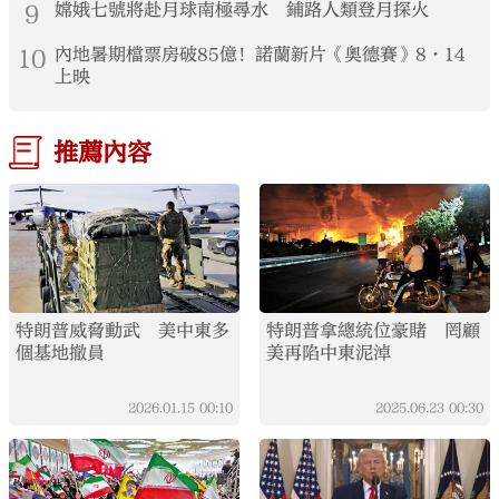
9
嫦娥七號將赴月球南極尋水 鋪路人類登月探火
10
內地暑期檔票房破85億！諾蘭新片《奧德賽》8·14
上映
推薦內容
特朗普威脅動武 美中東多
特朗普拿總統位豪賭 罔顧
個基地撤員
美再陷中東泥淖
2026.01.15
00:10
2025.06.23
00:30