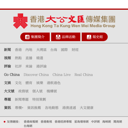
集團簡介
品牌活動
報史館
新聞
香港
內地
大灣區
台海
國際
財經
視頻
熱點
直播
精選
評論
社評
來論
港評論
Go China
Discover China
China Live
Real China
文娛
文化
體育
娛樂
港飲港色
大文號
政務號
個人號
機構號
專題
新聞專題
特別策劃
資訊
專欄+
資訊推薦
各地動態
港澳速遞
大文健康
友情鏈接：
香港商報網
香港衛視
香港經濟導報
星島環球網
中評網
海峽網
閩南網
台海網