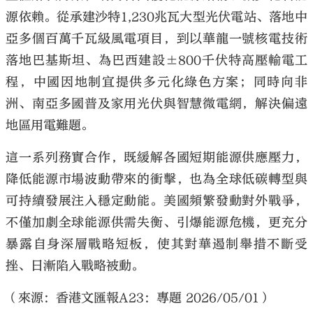
源依賴。從承建沙特1,230兆瓦大型光伏電站、落地中
亞多個百萬千瓦級風電項目，到以華龍一號核電技術
落地巴基斯坦、為巴西建設±800千伏特高壓輸電工
程，中國因地制宜提供多元化綠色方案；同時向非
洲、南亞多國普及家用光伏與智慧微電網，解決偏遠
地區用電難題。
這一系列務實合作，既緩解各國短期能源供應壓力，
降低能源市場波動帶來的衝擊，也為全球低碳轉型與
可持續發展注入穩定動能。美國頻繁發動對外戰爭，
不僅加劇全球能源供需失衡、引爆能源危機，更充分
暴露自身深層戰略短板，使其對華遏制舉措不斷受
挫、日漸陷入戰略被動。
（來源：香港文匯報A23：專題 2026/05/01）