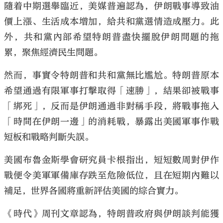
隨着中期選舉臨近，美媒普遍認為，伊朗戰事導致油
價上漲、生活成本增加，給共和黨選情造成壓力。此
外，共和黨內部希望特朗普盡快擺脫伊朗問題的拖
累，聚焦經濟民生問題。
然而，事實令特朗普和共和黨無比尷尬。特朗普原本
希望通過有限軍事打擊取得「速勝」，結果卻被戰事
「綁死」，反而是伊朗通過非對稱手段，將戰事拖入
「時間在伊朗一邊」的消耗戰，暴露出美國軍事作戰
短板和戰略判斷失誤。
美國布魯金斯學會研究員卡根指出，短短數周對伊作
戰便令美軍軍備庫存跌至危險低位，且在短期內難以
補足，世界各國將重新評估美國的綜合實力。
《時代》周刊文章認為，特朗普政府與伊朗談判能獲