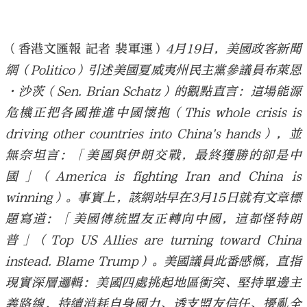
（香港文匯報 記者 裴軍運）
4月19日，美國政客新聞
網（Politico）引述美國夏威夷州民主黨參議員布萊恩
·沙茨（Sen. Brian Schatz）的觀點直言：這場能源
危機正把各國推進中國懷抱（This whole crisis is
driving other countries into China's hands），並
無奈坦言：「美國與伊朗交戰，最終獲勝的卻是中
國」（America is fighting Iran and China is
winning）。事實上，該網站早在3月15日就有文章標
題寫道：「美國傳統盟友正轉向中國，這都怪特朗
普」（Top US Allies are turning toward China
instead. Blame Trump）。美國議員此番感慨，直指
現實深層邏輯：美國四處挑起地區衝突、堅持單邊主
義路線，持續消耗自身國力、透支盟友信任、擾亂全