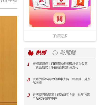
字號
了解更多
熱榜
時間鏈
1
宏福苑調查｜何偉豪裝備損毀詳情首公開
1
「黃金戰衣」手袖燒毀鞋部分熔化
2
所羅門群島新政府重申支持一中原則 外交
2
部回應
3
泰國校園槍擊案｜已致8死15傷 為年內第
3
二起致命槍擊事件