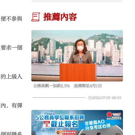
推薦內容
即便不參與
性要求一個
作的上級人
公務員劃一加薪2.5% 追溯期至4月1日
2022.07.05
06:33
圍內，有彈
如個別職系