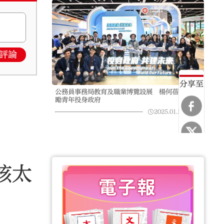
評論
分享至
公務員事務局教育及職業博覽設展 楊何蓓茵：鼓
勵青年投身政府
2025.01.16
12:22
核太