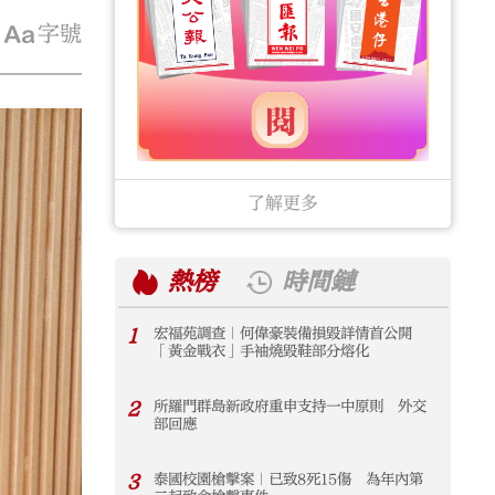
字號
了解更多
熱榜
時間鏈
1
宏福苑調查｜何偉豪裝備損毀詳情首公開
1
「黃金戰衣」手袖燒毀鞋部分熔化
2
所羅門群島新政府重申支持一中原則 外交
2
部回應
3
泰國校園槍擊案｜已致8死15傷 為年內第
3