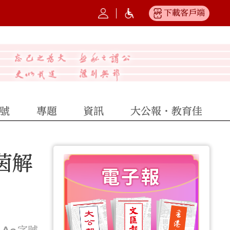
下載客戶端
號
專題
資訊
大公報·教育佳
茵解