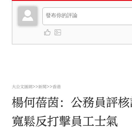
>>
>>
大公文匯網
新聞
香港
楊何蓓茵：公務員評核
寬鬆反打擊員工士氣