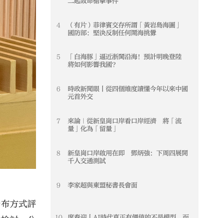
二起致命槍擊事件
4
（有片）菲律賓交存所謂「黃岩島海圖」
4
國防部：堅決反制任何鬧海挑釁
5
「白海豚」逼近浙閩沿海！預計明晚登陸
5
將如何影響我國？
6
時政新聞眼丨從四個維度讀懂今年以來中國
6
元首外交
7
來論｜從新皇崗口岸看口岸經濟 將「流
7
量」化為「留量」
8
新皇崗口岸啟用在即 鄧炳強：下周四展開
8
千人交通測試
9
李家超與東盟秘書長會面
9
分布方式評
10
席春迎丨AI時代真正有價值的不是模型 而
10