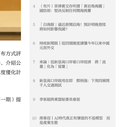
4
（有片）菲律賓交存所謂「黃岩島海圖」
4
國防部：堅決反制任何鬧海挑釁
5
「白海豚」逼近浙閩沿海！預計明晚登陸
5
將如何影響我國？
6
時政新聞眼丨從四個維度讀懂今年以來中國
6
元首外交
分布方式評
7
來論｜從新皇崗口岸看口岸經濟 將「流
7
件，介紹公
量」化為「留量」
制度優化計
8
新皇崗口岸啟用在即 鄧炳強：下周四展開
8
千人交通測試
第一期）提
9
李家超與東盟秘書長會面
9
10
席春迎丨AI時代真正有價值的不是模型 而
10
是產業生態