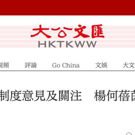
視頻
評論
Go China
文娛
大文
制度意見及關注 楊何蓓