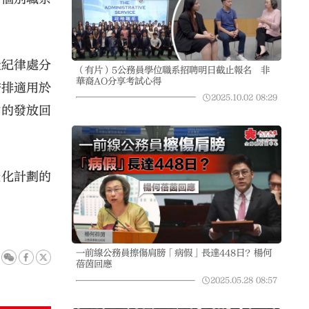
受紀律處分
（有片）5公務員學位職系招聘明日截止報名 非
華裔AO分享考試心得
安排適用於
2025.10.02
08:29
點的發放回
優化計劃的
一前線公務員擦傷肩膀「病假」長達448日？楊何
蓓茵回應
2025.05.28
08:57