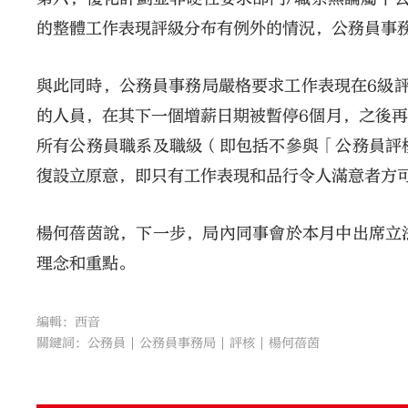
的整體工作表現評級分布有例外的情況，公務員事
與此同時，公務員事務局嚴格要求工作表現在6級
的人員，在其下一個增薪日期被暫停6個月，之後
所有公務員職系及職級（即包括不參與「公務員評
復設立原意，即只有工作表現和品行令人滿意者方
楊何蓓茵說，下一步，局內同事會於本月中出席立
理念和重點。
編輯：西音
關鍵詞：
公務員
公務員事務局
評核
楊何蓓茵