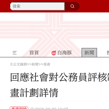
首頁
白海豚
新聞
>>
>>
大公文匯網
新聞
香港
回應社會對公務員評核
畫計劃詳情