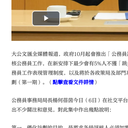
大公文匯全媒體報道，政府10月起會推出「公務員
核公務員工作，在新安排下最少會有5%人不獲「跳p
務員工作表現管理制度，以及將於各政策局及部門
劃（第一期）。（
點擊查看文件詳情
）
公務員事務局局長楊何蓓茵今日（6日）在社交平
出不少關注和意見，對此集中作出幾點說明：
第一，優化計劃的目的，是要求各級評核人必須如