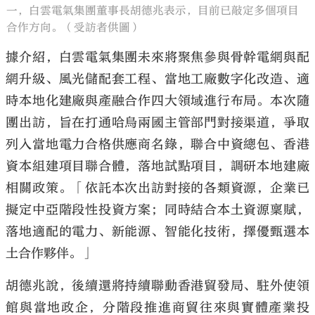
一，白雲電氣集團董事長胡德兆表示，目前已敲定多個項目
合作方向。（受訪者供圖）
據介紹，白雲電氣集團未來將聚焦參與骨幹電網與配
網升級、風光儲配套工程、當地工廠數字化改造、適
時本地化建廠與產融合作四大領域進行布局。本次隨
團出訪，旨在打通哈烏兩國主管部門對接渠道，爭取
列入當地電力合格供應商名錄，聯合中資總包、香港
資本組建項目聯合體，落地試點項目，調研本地建廠
相關政策。「依託本次出訪對接的各類資源，企業已
擬定中亞階段性投資方案；同時結合本土資源稟賦，
落地適配的電力、新能源、智能化技術，擇優甄選本
土合作夥伴。」
胡德兆說，後續還將持續聯動香港貿發局、駐外使領
館與當地政企，分階段推進商貿往來與實體產業投