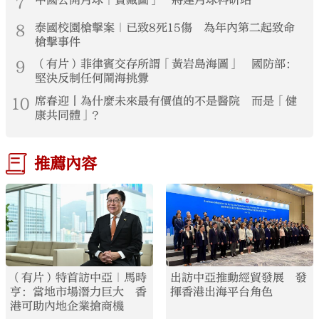
7
中國公開月球「寶藏圖」 將建月球科研站
8
泰國校園槍擊案｜已致8死15傷 為年內第二起致命
槍擊事件
9
（有片）菲律賓交存所謂「黃岩島海圖」 國防部：
堅決反制任何鬧海挑釁
10
席春迎丨為什麼未來最有價值的不是醫院 而是「健
康共同體」？
推薦內容
（有片）特首訪中亞｜馬時
出訪中亞推動經貿發展 發
亨：當地市場潛力巨大 香
揮香港出海平台角色
港可助內地企業搶商機