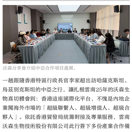
沃森分享會介紹中亞合作項目進展。
一趟跟隨香港特區行政長官李家超出訪哈薩克斯坦、
烏茲別克斯坦的中亞之行，讓扎根雲南25年的沃森生
物真切體會到：香港這座國際化平台，不愧是內地企
業闖海外市場的「超級聯繫人、超級增值人、超級合
夥人」。依託香港貿發局統籌對接及專業服務，雲南
沃森生物技術股份有限公司此行簽下多份產業合作備