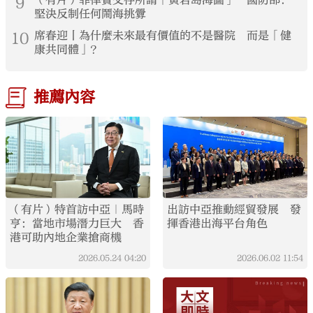
9
堅決反制任何鬧海挑釁
10
席春迎丨為什麼未來最有價值的不是醫院 而是「健
康共同體」？
推薦內容
（有片）特首訪中亞｜馬時
出訪中亞推動經貿發展 發
亨：當地市場潛力巨大 香
揮香港出海平台角色
港可助內地企業搶商機
2026.05.24
04:20
2026.06.02
11:54