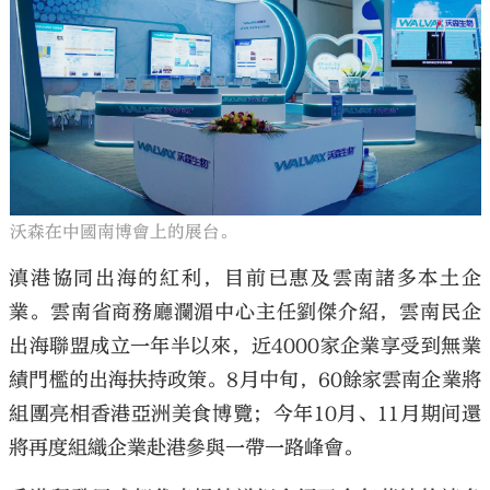
沃森在中國南博會上的展台。
滇港協同出海的紅利，目前已惠及雲南諸多本土企
業。雲南省商務廳瀾湄中心主任劉傑介紹，雲南民企
出海聯盟成立一年半以來，近4000家企業享受到無業
績門檻的出海扶持政策。8月中旬，60餘家雲南企業將
組團亮相香港亞洲美食博覽；今年10月、11月期间還
將再度組織企業赴港參與一帶一路峰會。