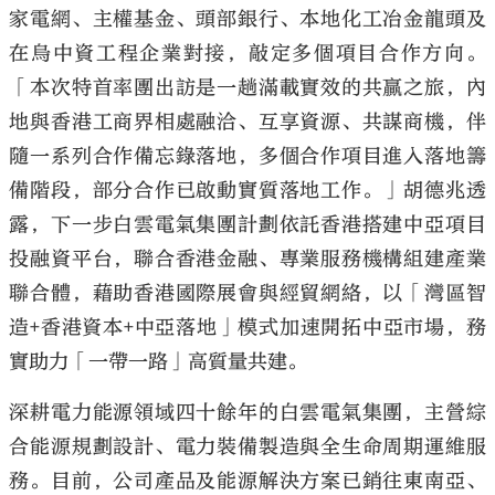
家電網、主權基金、頭部銀行、本地化工冶金龍頭及
在烏中資工程企業對接，敲定多個項目合作方向。
「本次特首率團出訪是一趟滿載實效的共贏之旅，內
地與香港工商界相處融洽、互享資源、共謀商機，伴
隨一系列合作備忘錄落地，多個合作項目進入落地籌
備階段，部分合作已啟動實質落地工作。」胡德兆透
露，下一步白雲電氣集團計劃依託香港搭建中亞項目
投融資平台，聯合香港金融、專業服務機構組建產業
聯合體，藉助香港國際展會與經貿網絡，以「灣區智
造+香港資本+中亞落地」模式加速開拓中亞市場，務
實助力「一帶一路」高質量共建。
深耕電力能源領域四十餘年的白雲電氣集團，主營綜
合能源規劃設計、電力裝備製造與全生命周期運維服
務。目前，公司產品及能源解決方案已銷往東南亞、