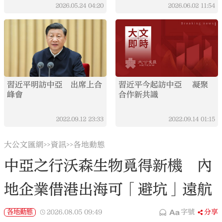
2026.05.24
04:20
2026.06.02
11:54
習近平明訪中亞 出席上合
習近平今起訪中亞 凝聚
峰會
合作新共識
2022.09.12
23:33
2022.09.14
01:15
大公文匯網
資訊
各地動態
>>
>>
中亞之行沃森生物覓得新機 內
地企業借港出海可「避坑」遠航
各地動態
2026.08.05
09:49
字號
分享