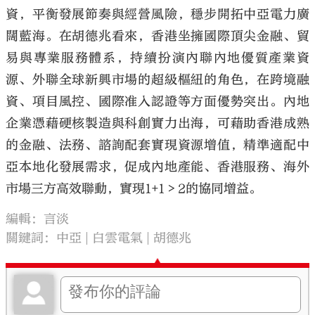
資，平衡發展節奏與經營風險，穩步開拓中亞電力廣
闊藍海。在胡德兆看來，香港坐擁國際頂尖金融、貿
易與專業服務體系，持續扮演內聯內地優質產業資
源、外聯全球新興市場的超級樞紐的角色，在跨境融
資、項目風控、國際准入認證等方面優勢突出。內地
企業憑藉硬核製造與科創實力出海，可藉助香港成熟
的金融、法務、諮詢配套實現資源增值，精準適配中
亞本地化發展需求，促成內地產能、香港服務、海外
市場三方高效聯動，實現1+1＞2的協同增益。
編輯：言淡
關鍵詞：
中亞
白雲電氣
胡德兆