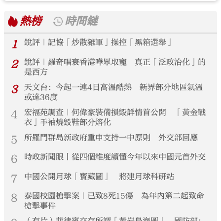
熱榜
時間鏈
1
銳評｜記協「炒散雜軍」操控「黑箱選舉」
2
銳評｜羅奇唱衰香港嘩眾取寵 真正「泛政治化」的
是西方
3
天文台：今起一連4日高溫酷熱 新界部分地區氣溫
或達36度
4
宏福苑調查｜何偉豪裝備損毀詳情首公開 「黃金戰
衣」手袖燒毀鞋部分熔化
5
所羅門群島新政府重申支持一中原則 外交部回應
6
時政新聞眼丨從四個維度讀懂今年以來中國元首外交
7
中國公開月球「寶藏圖」 將建月球科研站
8
泰國校園槍擊案｜已致8死15傷 為年內第二起致命
槍擊事件
（有片）菲律賓交存所謂「黃岩島海圖」 國防部：