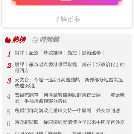
了解更多
熱榜
時間鏈
1
銳評｜記協「炒散雜軍」操控「黑箱選舉」
2
銳評｜羅奇唱衰香港嘩眾取寵 真正「泛政治化」的
是西方
3
天文台：今起一連4日高溫酷熱 新界部分地區氣溫
或達36度
4
宏福苑調查｜何偉豪裝備損毀詳情首公開 「黃金戰
衣」手袖燒毀鞋部分熔化
5
所羅門群島新政府重申支持一中原則 外交部回應
6
時政新聞眼丨從四個維度讀懂今年以來中國元首外交