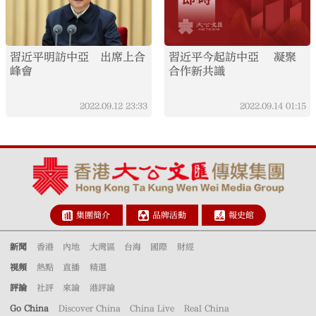
習近平明訪中亞 出席上合
習近平今起訪中亞 凝聚
峰會
合作新共識
2022.09.12
23:33
2022.09.14
01:15
集團簡介
品牌活動
報史館
新聞
香港
內地
大灣區
台海
國際
財經
視頻
熱點
直播
精選
評論
社評
來論
港評論
Go China
Discover China
China Live
Real China