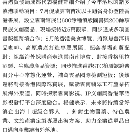
香港貿發局成都代表楊健詳細介紹了今年落地的諸多
滇港聯動項目：7月促成雲南首次以主題省身份登陸香
港書展，設立雲南館展出600餘種滇版圖書與200餘項
民族文創產品，現場接待近5萬觀眾，同步達成多項圖
書版權跨境合作；8月的香港美食博覽，將聚焦普洱精
品咖啡、高原農產打造專屬展區，配套專場商貿配
對；組織海外採購商走進雲南南博會，對接香格里拉
酒類、生態農產品資源；同步推進香港STC檢驗認證普
洱分中心常態化運營，補齊雲品國際檢測短板；後續
還將對接香港國際珠寶展，賦能雲南翡翠玉石產業拓
展海外渠道，同時探索雲南影視、IP文創與香港華語
影視發行平台深度融合。楊健表示，未來將持續當好
滇企出海「超級合夥人」，針對生物醫藥、特色農
業、文旅產業定製專屬出海方案，助力企業從單品出
口邁向產業鏈海外落地。