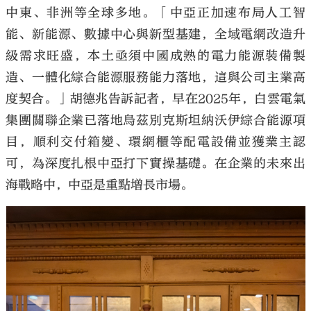
中東、非洲等全球多地。「中亞正加速布局人工智
能、新能源、數據中心與新型基建，全域電網改造升
級需求旺盛，本土亟須中國成熟的電力能源裝備製
造、一體化綜合能源服務能力落地，這與公司主業高
度契合。」胡德兆告訴記者，早在2025年，白雲電氣
集團關聯企業已落地烏茲別克斯坦納沃伊綜合能源項
目，順利交付箱變、環網櫃等配電設備並獲業主認
可，為深度扎根中亞打下實操基礎。在企業的未來出
海戰略中，中亞是重點增長市場。