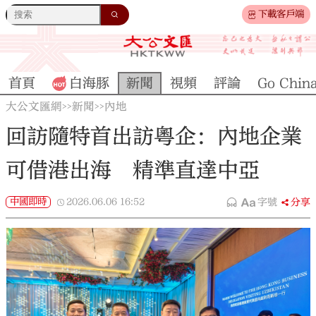
下載客戶端
首頁
白海豚
新聞
視頻
評論
Go Chin
大公文匯網
新聞
內地
>>
>>
回訪隨特首出訪粵企：內地企業
可借港出海 精準直達中亞
中國即時
2026.06.06
16:52
字號
分享