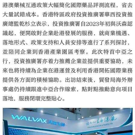
港澳藥械互通政策大幅簡化國際藥品評測流程，省去
大量試錯成本。香港特區政府投資推廣署華西投資推
廣總監乾杉立表示，投資推廣署自2023年初與沃森認
識起，便開啟對企業赴港發展的服務，就商業機遇、
落地形式、政策支持和人員安排等進行了系列探討，
並陪同企業到香港產業園區考察。此次特首中亞之
行，投資推廣署亦着力推薦企業並提供重要協助，未
來也將持續為企業在港運營及利用香港開拓國際業務
提供各方面的積極協助。出訪結束後，貿發局海外辦
事處仍持續跟進中亞合作線索，點對點推動意向項目
落地，服務閉環完整貼心。