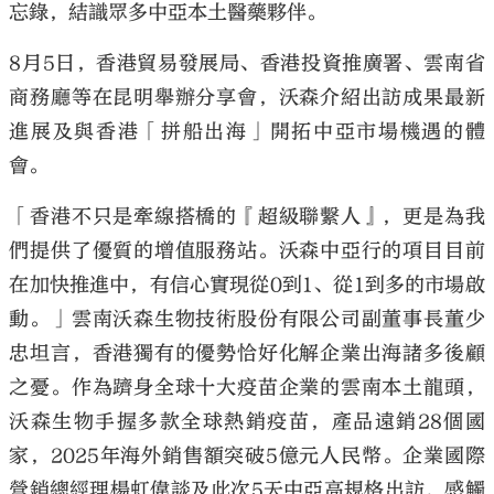
忘錄，結識眾多中亞本土醫藥夥伴。
8月5日，香港貿易發展局、香港投資推廣署、雲南省
商務廳等在昆明舉辦分享會，沃森介紹出訪成果最新
進展及與香港「拼船出海」開拓中亞市場機遇的體
會。
「香港不只是牽線搭橋的『超級聯繫人』，更是為我
們提供了優質的增值服務站。沃森中亞行的項目目前
在加快推進中，有信心實現從0到1、從1到多的市場啟
動。」雲南沃森生物技術股份有限公司副董事長董少
忠坦言，香港獨有的優勢恰好化解企業出海諸多後顧
之憂。作為躋身全球十大疫苗企業的雲南本土龍頭，
沃森生物手握多款全球熱銷疫苗，產品遠銷28個國
家，2025年海外銷售額突破5億元人民幣。企業國際
營銷總經理楊虹偉談及此次5天中亞高規格出訪，感觸