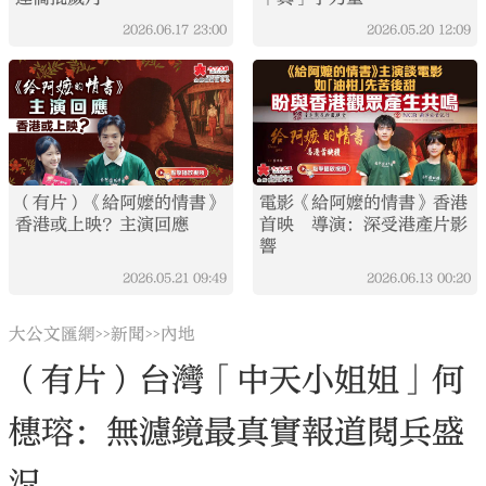
2026.06.17
23:00
2026.05.20
12:09
（有片）《給阿嬤的情書》
電影《給阿嬤的情書》香港
香港或上映？主演回應
首映 導演：深受港產片影
響
2026.05.21
09:49
2026.06.13
00:20
大公文匯網
新聞
內地
>>
>>
（有片）台灣「中天小姐姐」何
橞瑢：無濾鏡最真實報道閱兵盛
況