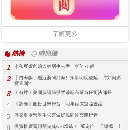
了解更多
熱榜
時間鏈
1
永和豆漿創始人林炳生去世 享年70歲
2
「白海豚」逼近浙閩沿海！預計明晚登陸 將如何影
響我國？
3
（有片）美國參議院投票確認布蘭奇任司法部長
4
《詠春》圈粉世界舞台 明年再次登陸香港
5
外交夏令營學生矢言做好民間外交踐行者
6
投資推廣署超額完成KPI增逾2.1萬崗位 丘應樺：上