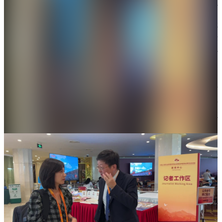
聞中心偶遇了來自台灣中天電視台的記者何橞瑢。何
橞瑢憑藉其真實質朴、克制理性且毫無濾鏡修飾的報
道風格，在網絡上迅速走紅，被內地網友親昵地喚作
「中天小姐姐」。被問到閱兵最期待什麼環節時，何
橞瑢告訴記者：「不能隨意眨眼，要全程目不轉睛的
觀看。中天人必須有中天的風格，就是無濾鏡最真
實，整體去做還原。我也做了功課，看過前幾屆閱兵
的影像，閱兵行程其實是蠻緊湊的，那必須是目不轉
睛的。」
「中天小姐姐」此前曾拍攝並發布了一段21分鐘的長
視頻，全程無剪輯、無渲染，以一種紀錄片式的自然
視角記錄她初到大陸、走訪胡同、探訪老街坊的經
歷。視頻中，她與一位年長的奶奶真誠交流，從初次
見面的拘謹，到逐漸拉近距離、被奶奶稱作「孫