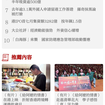
半年吸資逾500億
7
去年逾3.1萬外國人申請留港工作簽證 羅奇抹黑論
被打臉
8
港IPO首七月集資額3282億 按年飆1.5倍
9
大公社評｜經濟動能強勁 外資信心續增
10
「白海豚」來襲 國家防總應急管理部啟動響應
推薦內容
（有片）《給阿嬤的情書》
（有片）《給阿嬤的情書》
在港上映 折射香港跨境轉
走進清華北大 學子感悟
運僑批歲月
「真」字力量