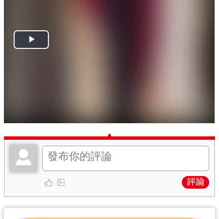
社區的日常生活令她印象深刻。採訪過程中，許多瞬
間都是偶然發生的，沒有任何預設，但正是這種偶
然，成就了最有力量的真實。「那位奶奶腿腳不便，
卻熱情邀請我們進家坐坐、聊聊天，甚至臨走時還不
舍地拉着我們再說兩句，那一刻我感受到的是真摯的
人情味。」她說。
編輯：Akira
關鍵詞：
九三閱兵
中天小姐姐
何橞瑢
評論