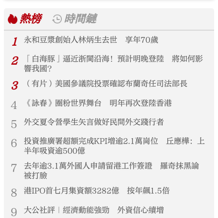
熱榜
時間鏈
1
永和豆漿創始人林炳生去世 享年70歲
2
「白海豚」逼近浙閩沿海！預計明晚登陸 將如何影
響我國？
3
（有片）美國參議院投票確認布蘭奇任司法部長
4
《詠春》圈粉世界舞台 明年再次登陸香港
5
外交夏令營學生矢言做好民間外交踐行者
6
投資推廣署超額完成KPI增逾2.1萬崗位 丘應樺：上
半年吸資逾500億
7
去年逾3.1萬外國人申請留港工作簽證 羅奇抹黑論
被打臉
8
港IPO首七月集資額3282億 按年飆1.5倍
9
大公社評｜經濟動能強勁 外資信心續增