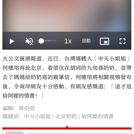
大公文匯
大公文匯網報道，近日，台灣媒體人「中天小姐姐」
何橞瑢再赴北京，看望住在胡同的九旬孫奶奶，並帶
去了媽媽給奶奶寫的親筆信。何橞瑢將相關視頻發布
後，令兩岸網友十分感動，有網友感慨道：「這才是
給阿嬤的情書！」
編輯：常伯勞
關鍵詞：
中天小姐姐
北京奶奶
給阿嬤的情書