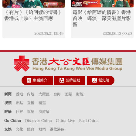
（有片）《給阿嬤的情書》
電影《給阿嬤的情書》香港
香港或上映？主演回應
首映 導演：深受港產片影
響
2026.05.21
09:49
2026.06.13
00:20
集團簡介
品牌活動
報史館
新聞
香港
內地
大灣區
台海
國際
財經
視頻
熱點
直播
精選
評論
社評
來論
港評論
Go China
Discover China
China Live
Real China
文娛
文化
體育
娛樂
港飲港色