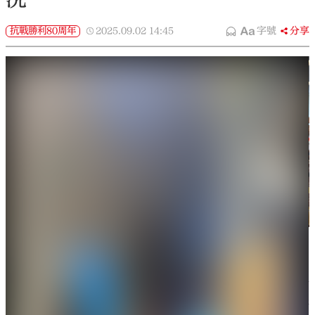
抗戰勝利80周年
2025.09.02
14:45
字號
分享
「中天小姐姐」與記者凱雷打卡新聞中心。（大公文匯網記
者羅洪嘯攝）
（大公文匯網 記者 凱雷、羅洪嘯、實習記者黃佳賢
北京報道）在九三閱兵即將拉開帷幕之時，記者於新