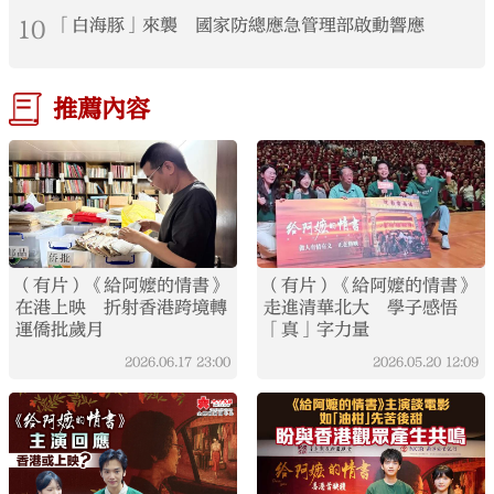
10
「白海豚」來襲 國家防總應急管理部啟動響應
推薦內容
（有片）《給阿嬤的情書》
（有片）《給阿嬤的情書》
在港上映 折射香港跨境轉
走進清華北大 學子感悟
運僑批歲月
「真」字力量
2026.06.17
23:00
2026.05.20
12:09