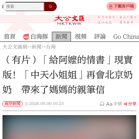
下載客戶端
首頁
白海豚
新聞
視頻
評論
Go Chin
大公文匯網
新聞
台海
>>
>>
（有片）「給阿嬤的情書」現實
版！「中天小姐姐」再會北京奶
奶 帶來了媽媽的親筆信
兩岸新聞
2026.06.06
16:23
字號
分享