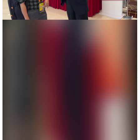
女」，整個過程沒有設計、沒有濾鏡，卻意外打動了
不少觀眾。有媒體人評論道：「我帶着質疑看完，卻
被這份真情打動，甚至看了三遍。這就是紀錄片的質
感——真實、自然、不做作。」
作為一名從事新聞工作十年的記者，她坦言：「我一
直做社會新聞，習慣用一種『不打擾型』、接地氣的
方式接近採訪對象。記者的職責不是設計場面，而是
讓真實自己發生。」在那段21分鐘的視頻中，她與老
奶奶談家常、看老照片、分享日常，而非刻意追求
「淚點」或「衝突」，讓觀眾感受人間鮮活的真情。
這種真誠、平和的態度，讓人們在平凡細節中看到了
溫度與信任。
何橞瑢透露，這是她第一次來到北京，北京胡同、老