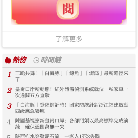
了解更多
熱榜
時間鏈
1
三颱共舞！「白海豚」「鯨魚」「燦鴻」最新路徑來
了
2
皇崗口岸新動態！紅外體溫偵測系統就位 私家車一
次過關五方查驗
3
「白海豚」登陸倒計時！國家防總針對浙江福建啟動
四級應急響應
4
陳國基視察新皇崗口岸：各部門須以最高標準完成演
練 確保通關萬無一失
5
陝西柞水突發泥石流 一家人1死2失聯