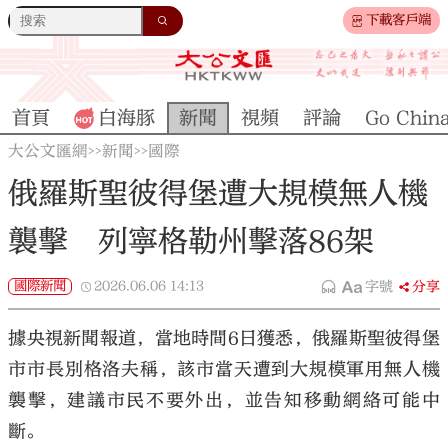
下載客戶端
首頁
白海豚
新聞
視頻
評論
Go Chin
大公文匯網
新聞
國際
>>
>>
俄羅斯聖彼得堡遭大規模無人機
襲擊 列寧格勒州擊落86架
國際新聞
2026.06.06
14:13
字號
分享
據央視新聞報道，當地時間6日獲悉，俄羅斯聖彼得堡
市市長別格洛夫稱，該市當天遭到大規模軍用無人機
襲擊，建議市民不要外出，並告知移動網絡可能中
斷。