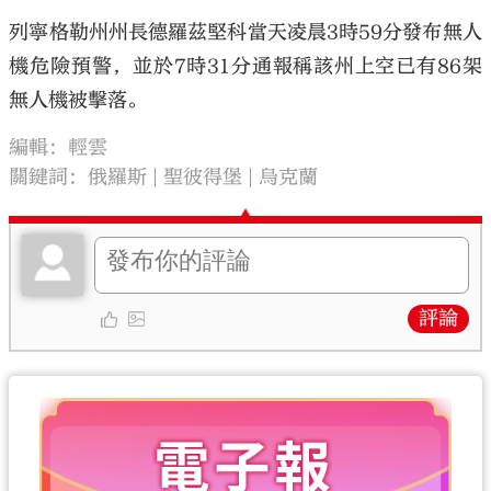
列寧格勒州州長德羅茲堅科當天凌晨3時59分發布無人
機危險預警，並於7時31分通報稱該州上空已有86架
無人機被擊落。
大公文匯
編輯：輕雲
關鍵詞：
俄羅斯
聖彼得堡
烏克蘭
評論