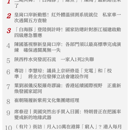
1
了
2
皇崗口岸新動態！紅外體溫偵測系統就位 私家車一
次過關五方查驗
3
「白海豚」登陸倒計時！國家防總針對浙江福建啟動
四級應急響應
4
陳國基視察新皇崗口岸：各部門須以最高標準完成演
練 確保通關萬無一失
5
陝西柞水突發泥石流 一家人1死2失聯
6
專訪｜李慧琼：議員上京研修是「充電」和「校
準」 將全方位發揮立法會建設作用
7
葉劉淑儀反駁羅奇謬論：香港延續國際視野 正重新
煥發國家認同
8
崔朝陽履新紫荊文化集團總經理
9
席春迎丨美國突然出手買入日圓：特朗普正在把匯率
變成新的地緣武器
10
（有片）街訪｜月入10萬在港算「窮人」？港人每月