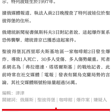
示，特列波娃生於1997年。
據俄媒體報道，執法人員2日晚搜查了特列波娃位於聖
彼得堡的住所。
俄總統新聞秘書佩斯科夫3日對記者說，這起爆炸案系
恐怖襲擊，總統普京已獲悉這起案件。
聖彼得堡瓦西里耶夫斯基地區一家咖啡館2日發生爆
炸，導致1人死亡，30多人受傷，多人傷勢嚴重。死者
系網名為「弗拉德連·塔塔爾斯基」的戰地記者，此
前時常在社交媒體「電報」發表有關烏克蘭局勢的言
論，其社交媒體賬號粉絲量超過56萬。
編輯：津津
關鍵詞：
俄羅斯
聖彼得堡
咖啡館
爆炸案
嫌疑人