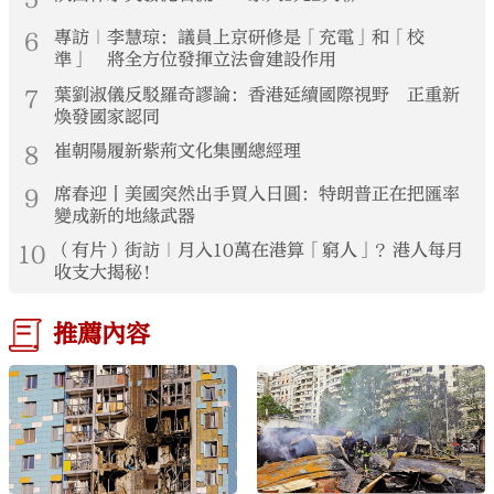
6
專訪｜李慧琼：議員上京研修是「充電」和「校
準」 將全方位發揮立法會建設作用
7
葉劉淑儀反駁羅奇謬論：香港延續國際視野 正重新
煥發國家認同
8
崔朝陽履新紫荊文化集團總經理
9
席春迎丨美國突然出手買入日圓：特朗普正在把匯率
變成新的地緣武器
10
（有片）街訪｜月入10萬在港算「窮人」？港人每月
收支大揭秘！
推薦內容