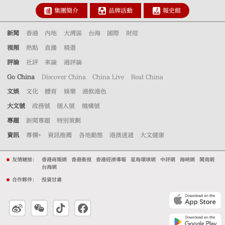
集團簡介
品牌活動
報史館
新聞
香港
內地
大灣區
台海
國際
財經
視頻
熱點
直播
精選
評論
社評
來論
港評論
Go China
Discover China
China Live
Real China
文娛
文化
體育
娛樂
港飲港色
大文號
政務號
個人號
機構號
專題
新聞專題
特別策劃
資訊
專欄+
資訊推薦
各地動態
港澳速遞
大文健康
友情鏈接：
香港商報網
香港衛視
香港經濟導報
星島環球網
中評網
海峽網
閩南網
台海網
合作夥伴：
投資甘肅