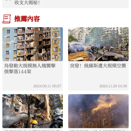
收支大揭秘！
推薦內容
烏發動大規模無人機襲擊
突發！俄羅斯遭大規模空襲
俄擊落144架
2024.09.11
00:27
2024.11.29
01:38