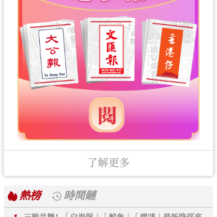
了解更多
熱榜
時間鏈
三颱共舞！「白海豚」「鯨魚」「燦鴻」最新路徑來