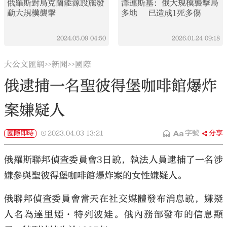
俄羅斯對烏克蘭能源設施發
澤連斯基：俄大規模襲擊烏
動大規模襲擊
多地 已造成1死多傷
2024.05.09
04:50
2026.01.24
09:18
大公文匯網
新聞
國際
>>
>>
俄逮捕一名聖彼得堡咖啡館爆炸
案嫌疑人
國際即時
2023.04.03
13:21
字號
分享
俄羅斯聯邦偵查委員會3日說，執法人員逮捕了一名涉
嫌參與聖彼得堡咖啡館爆炸案的女性嫌疑人。
俄聯邦偵查委員會當天在社交媒體發布消息說，嫌疑
人名為達里婭·特列波娃。俄內務部發布的信息顯