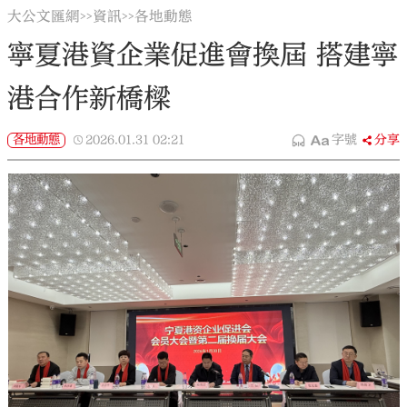
大公文匯網
資訊
各地動態
>>
>>
寧夏港資企業促進會換屆 搭建寧
港合作新橋樑
各地動態
2026.01.31
02:21
字號
分享