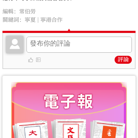
編輯：常伯勞
關鍵詞：
寧夏
寧港合作
評論