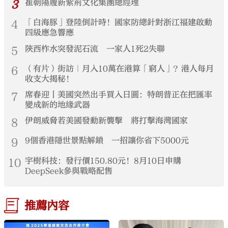
3
崔朝陽履新紫荊文化集團總經理
4
「白海豚」登陸倒計時！國家防總針對浙江福建啟動
四級應急響應
5
陝西柞水突發泥石流 一家人1死2失聯
6
（有片）街訪｜月入10萬在港算「窮人」？港人每月
收支大揭秘！
7
席春迎丨美國突然出手買入日圓：特朗普正在把匯率
變成新的地緣武器
8
伊朗威脅若美國發動新襲擊 將打擊海灣國家
9
9個香港隱世景點解鎖 一招讓你省下5000元
10
宇樹科技：發行價150.80元！8月10日申購
DeepSeek參與戰略配售
推薦內容