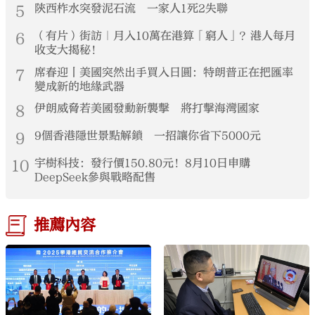
5
陝西柞水突發泥石流 一家人1死2失聯
6
（有片）街訪｜月入10萬在港算「窮人」？港人每月
收支大揭秘！
7
席春迎丨美國突然出手買入日圓：特朗普正在把匯率
變成新的地緣武器
8
伊朗威脅若美國發動新襲擊 將打擊海灣國家
9
9個香港隱世景點解鎖 一招讓你省下5000元
10
宇樹科技：發行價150.80元！8月10日申購
DeepSeek參與戰略配售
推薦內容