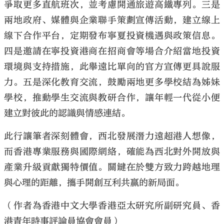
爭取更多直航班次，並考慮開通旅遊高鐵專列。三是
兩地政府、媒體與企業聯手策劃宣傳活動，建立線上
線下合作平台，定期發布寧夏投資機遇與政策信息。
四是邀請在寧投資港商在招商會等場合介紹當地投資
環境與支持措施，此舉遠比單向的官方宣傳更具說服
力。五是深化教育交流，鼓勵兩地更多學校結為姊妹
學校，推動學生交流與教研合作，讓年輕一代從小便
建立對彼此的認識與情感連結。
此行讓筆者深刻體會，西北發展潛力遠超港人想像，
而香港專業服務與國際網絡，確能為西北對外開放與
產業升級貢獻獨特價值。關鍵在於雙方致力跨越地理
與心理的距離，攜手開創互利共贏的新局面。
（作者為香港中文大學香港亞太研究所副研究員、香
港青年時事評論員協會會員）