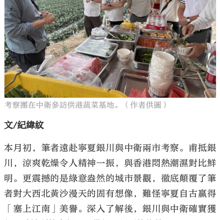
大公文匯
考察團在中衛參訪供港蔬菜基地。（作者供圖）
文/紀緯紋
本月初，筆者遠赴寧夏銀川與中衛兩市考察。甫抵銀
川，涼爽乾燥令人精神一振，與香港悶熱潮濕對比鮮
明。更震撼的是綠意盎然的城市景觀，徹底顛覆了筆
者對大西北黃沙漫天的固有想像，難怪寧夏自古贏得
「塞上江南」美譽。深入了解後，銀川與中衛確實獲