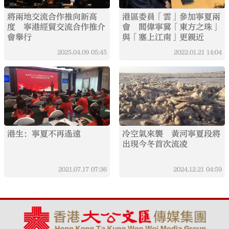
將兩地交流合作推向新高
港區委員「雲」參加寧夏兩
度 寧港經貿交流合作推介
會 閻偉寧冀「東方之珠」
會舉行
與「塞上江南」更親近
2025.04.09
05:45
2022.01.21
14:04
港生：寧夏不再遙遠
冷空氣來襲 黃河寧夏段將
出現今冬首次流凌
2021.07.17
07:36
2024.12.21
04:59