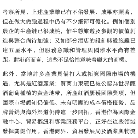
考察所見，上述產業雖已有不俗發展、成果亦顯著，
但在做大做強過程中仍有不少細節可優化。例如個別
農企的生產鏈已很成熟，惟生態旅遊及參觀的價值創
造與整合尚待加強；又如部分酒店的設計與設施雖已
達五星水平，但服務意識和管理與國際水平尚有差
距。對港商而言，這些不足恰恰意味着龐大的商機。
此外，當地許多產業具備打入或拓寬國際市場的機
遇，尤其是紅酒產業：賀蘭山東麓已被公認為世界釀
酒葡萄種植的黃金地帶，所產紅酒屢獲國際獎項，但
國際市場認知仍偏低、未有明顯的成本價格優勢，品
牌營銷與海外渠道仍待進一步開拓。香港作為國際金
融中心、貿易樞紐和專業服務平台，正好在這些領域
發揮關鍵作用。香港商界、貿易發展局及酒業與物流