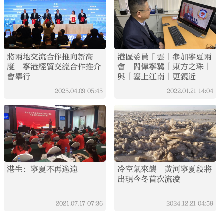
將兩地交流合作推向新高
港區委員「雲」參加寧夏兩
度 寧港經貿交流合作推介
會 閻偉寧冀「東方之珠」
會舉行
與「塞上江南」更親近
2025.04.09
05:45
2022.01.21
14:04
港生：寧夏不再遙遠
冷空氣來襲 黃河寧夏段將
出現今冬首次流凌
2021.07.17
07:36
2024.12.21
04:59