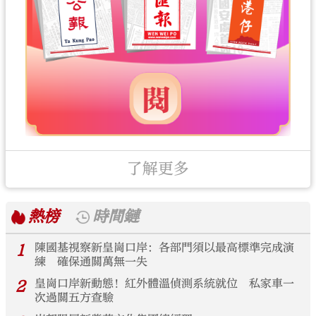
了解更多
熱榜
時間鏈
1
陳國基視察新皇崗口岸：各部門須以最高標準完成演
練 確保通關萬無一失
2
皇崗口岸新動態！紅外體溫偵測系統就位 私家車一
次過關五方查驗