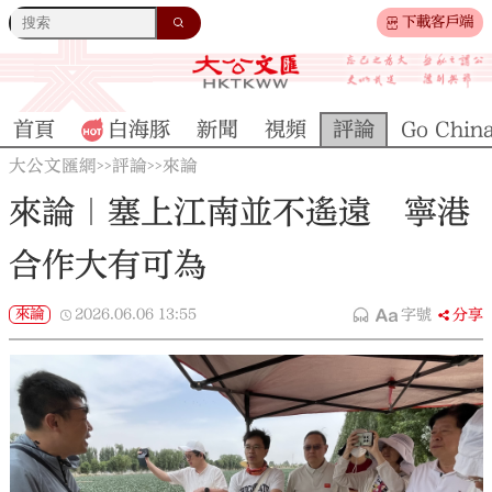
下載客戶端
首頁
白海豚
新聞
視頻
評論
Go Chin
大公文匯網
評論
來論
>>
>>
來論｜塞上江南並不遙遠 寧港
合作大有可為
來論
2026.06.06
13:55
字號
分享