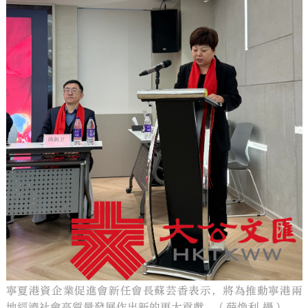
寧夏港資企業促進會新任會長蘇芸香表示，將為推動寧港兩
地經濟社會高質量發展作出新的更大貢獻。（薛煥利 攝）