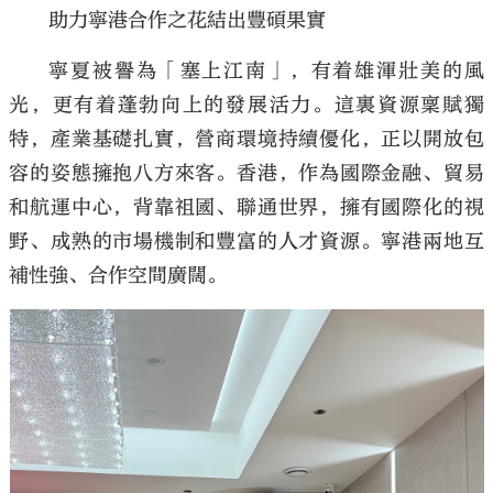
助力寧港合作之花結出豐碩果實
寧夏被譽為「塞上江南」，有着雄渾壯美的風
光，更有着蓬勃向上的發展活力。這裏資源稟賦獨
特，產業基礎扎實，營商環境持續優化，正以開放包
容的姿態擁抱八方來客。香港，作為國際金融、貿易
和航運中心，背靠祖國、聯通世界，擁有國際化的視
野、成熟的市場機制和豐富的人才資源。寧港兩地互
補性強、合作空間廣闊。