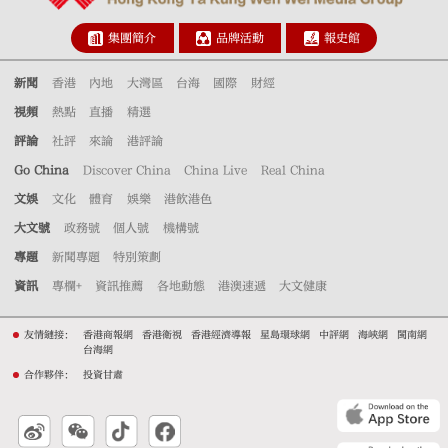
集團簡介
品牌活動
報史館
新聞
香港
內地
大灣區
台海
國際
財經
視頻
熱點
直播
精選
評論
社評
來論
港評論
Go China
Discover China
China Live
Real China
文娛
文化
體育
娛樂
港飲港色
大文號
政務號
個人號
機構號
專題
新聞專題
特別策劃
資訊
專欄+
資訊推薦
各地動態
港澳速遞
大文健康
友情鏈接：
香港商報網
香港衛視
香港經濟導報
星島環球網
中評網
海峽網
閩南網
台海網
合作夥伴：
投資甘肅