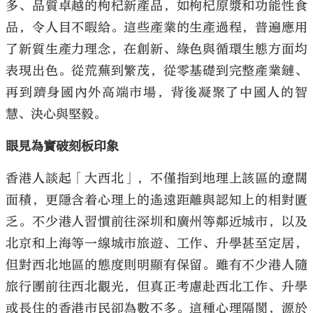
多、品質卓越的枸杞新產品，如枸杞原漿和功能性食
品，令人目不暇給。這些產業的生產過程，普遍應用
了新質生產力理念，在創新、綠色與循環生態方面均
表現出色。從荒蕪到繁茂，從零基礎到完整產業鏈、
再到躋身國內外高端市場，背後凝聚了中國人的智
慧、決心與堅毅。
眼見為實破刻板印象
香港人談起「大西北」，不僅指到地理上該區的遼闊
面積，更隱含着心理上的遙遠距離與認知上的相對匱
乏。不少港人習慣前往深圳和廣州等鄰近城市，以及
北京和上海等一線城市旅遊、工作、升學甚至定居，
但對西北地區的態度則明顯有保留。雖有不少港人隨
旅行團前往西北觀光，但真正考慮赴西北工作、升學
或長住的香港市民卻為數不多。這種心理隔閡，源於