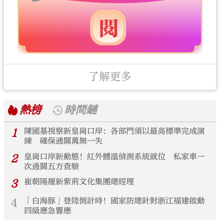
了解更多
熱榜
時間鏈
1
陳國基視察新皇崗口岸：各部門須以最高標準完成演
練 確保通關萬無一失
2
皇崗口岸新動態！紅外體溫偵測系統就位 私家車一
次過關五方查驗
3
崔朝陽履新紫荊文化集團總經理
4
「白海豚」登陸倒計時！國家防總針對浙江福建啟動
四級應急響應