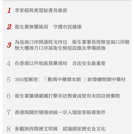
1
李家超與東盟秘書長會面
2
衞生署無懼風雨 守護市民健康
為皇崗口岸開通枕戈待旦 衞生署署長視察皇崗口岸聯
3
檢大樓港方口岸區衞生檢疫設施及準備措施
4
在香港以外地區買藥須知 合法安全最重要
5
360度解密：「數碼中藥標本館 」新增礦物類中藥材
6
衞生署繼續嚴厲打擊非法售賣或管有未經註冊藥物
7
香港海關於機場偵破一宗入境旅客販毒案件
8
參觀陝西隋唐文明展 認識國家歷史及文化