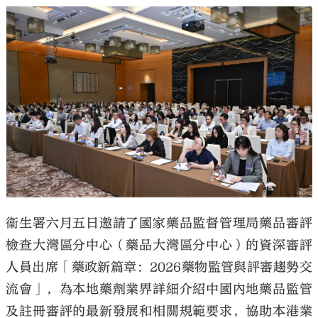
大公文匯
衞生署六月五日邀請了國家藥品監督管理局藥品審評
檢查大灣區分中心（藥品大灣區分中心）的資深審評
人員出席「藥政新篇章：2026藥物監管與評審趨勢交
流會」，為本地藥劑業界詳細介紹中國內地藥品監管
及註冊審評的最新發展和相關規範要求，協助本港業