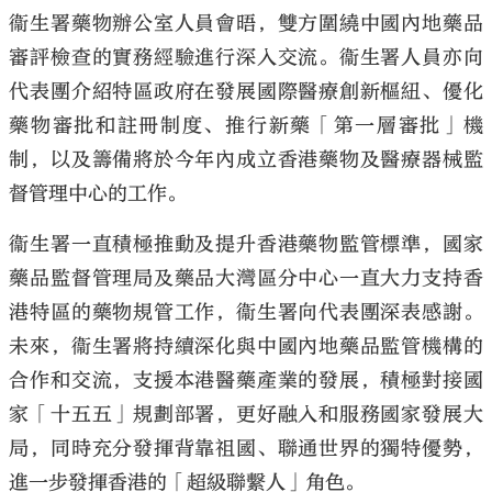
衞生署藥物辦公室人員會晤，雙方圍繞中國內地藥品
審評檢查的實務經驗進行深入交流。衞生署人員亦向
代表團介紹特區政府在發展國際醫療創新樞紐、優化
藥物審批和註冊制度、推行新藥「第一層審批」機
制，以及籌備將於今年內成立香港藥物及醫療器械監
督管理中心的工作。
衞生署一直積極推動及提升香港藥物監管標準，國家
藥品監督管理局及藥品大灣區分中心一直大力支持香
港特區的藥物規管工作，衞生署向代表團深表感謝。
未來，衞生署將持續深化與中國內地藥品監管機構的
合作和交流，支援本港醫藥產業的發展，積極對接國
家「十五五」規劃部署，更好融入和服務國家發展大
局，同時充分發揮背靠祖國、聯通世界的獨特優勢，
進一步發揮香港的「超級聯繫人」角色。