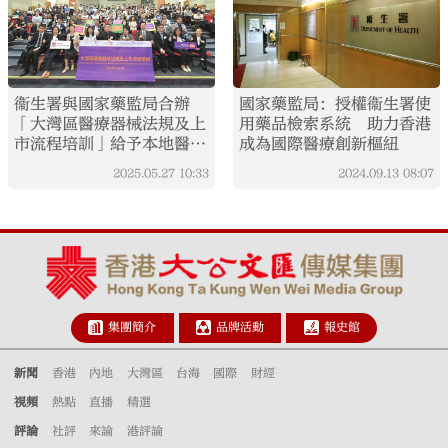
衞生署與國家藥監局合辦
國家藥監局：授權衞生署使
「大灣區醫療器械法規及上
用藥品檢索系統 助力香港
市流程培訓」給予本地醫療
成為國際醫療創新樞紐
器械業界的講座
2025.05.27
10:33
2024.09.13
08:07
集團簡介
品牌活動
報史館
新聞
香港
內地
大灣區
台海
國際
財經
視頻
熱點
直播
精選
評論
社評
來論
港評論