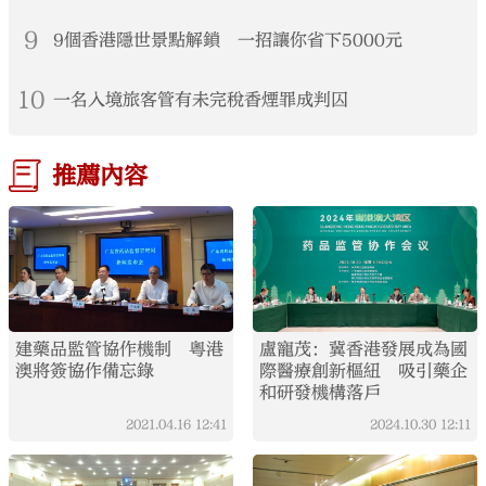
9
9個香港隱世景點解鎖 一招讓你省下5000元
10
一名入境旅客管有未完稅香煙罪成判囚
推薦內容
建藥品監管協作機制 粵港
盧寵茂：冀香港發展成為國
澳將簽協作備忘錄
際醫療創新樞紐 吸引藥企
和研發機構落戶
2021.04.16
12:41
2024.10.30
12:11