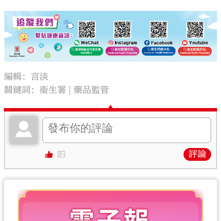
編輯：言淡
關鍵詞：
衞生署
藥品監管
評論