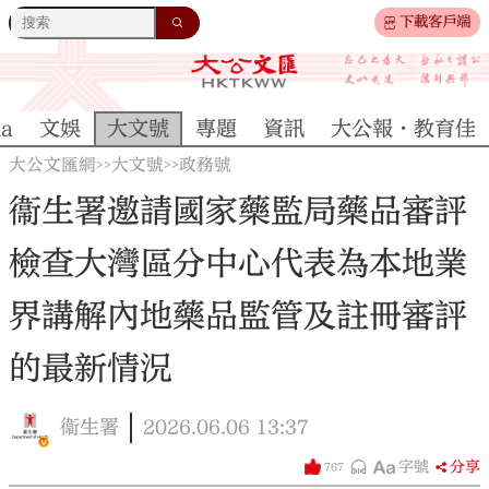
下載客戶端
na
文娛
大文號
專題
資訊
大公報·教育佳
大公文匯網
大文號
政務號
>>
>>
衞生署邀請國家藥監局藥品審評
檢查大灣區分中心代表為本地業
界講解內地藥品監管及註冊審評
的最新情況
衞生署
2026.06.06
13:37
字號
分享
767