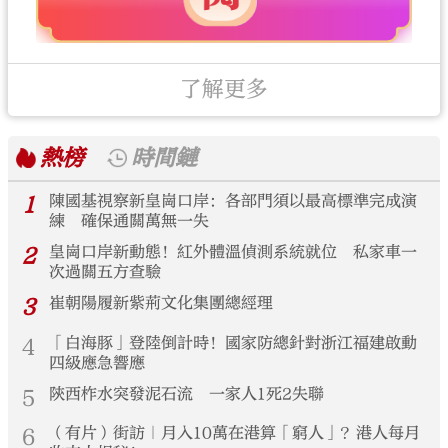
了解更多
熱榜
時間鏈
1
陳國基視察新皇崗口岸：各部門須以最高標準完成演
練 確保通關萬無一失
2
皇崗口岸新動態！紅外體溫偵測系統就位 私家車一
次過關五方查驗
3
崔朝陽履新紫荊文化集團總經理
4
「白海豚」登陸倒計時！國家防總針對浙江福建啟動
四級應急響應
5
陝西柞水突發泥石流 一家人1死2失聯
6
（有片）街訪｜月入10萬在港算「窮人」？港人每月