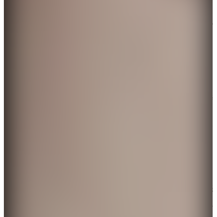
此深表關切。
傅聰大使表示，有關軍事打擊發生在美伊正在進行外
交談判之際，令人震驚。有關各方應展現政治誠意，
盡快恢復對話談判，回到政治解決的正確軌道上來。
哈梅內伊四位親屬據稱在襲擊中身亡
據央視新聞引述伊朗媒體報道，當地時間3月1日，接
近伊朗最高領袖官邸的知情人士透露，已證實哈梅內
伊的女兒、女婿和孫女死亡。另據透露，哈梅內伊的
一位兒媳在28日上午的襲擊中死亡。
杜拜國際機場、帆船酒店遭空襲波及
3月1日凌晨，伊朗無人機擊中杜拜國際機場一處登機
區。網上片段顯示，登機區冒出濃煙，旅客及工作人