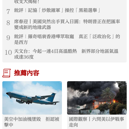
收支大揭秘！
7
銳評｜記協「炒散雜軍」操控「黑箱選舉」
8
席春迎丨美國突然出手買入日圓：特朗普正在把匯率
變成新的地緣武器
9
銳評｜羅奇唱衰香港嘩眾取寵 真正「泛政治化」的
是西方
10
天文台：今起一連4日高溫酷熱 新界部分地區氣溫
或達36度
推薦內容
美空中加油機墜毀 拒認被
國際觀察丨六問美以伊戰事
擊中
走向