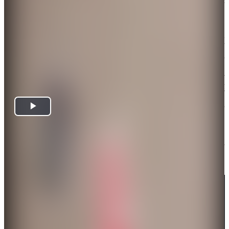
員匆忙疏散。有消防人員到停機坪處理，大樓結構無
明顯受損。
杜拜機場公司發表聲明，證實機場其中一個航站樓在
事故中遭受輕微損壞，情況已迅速受控。應急響應小
組立即部署，並與相關部門協調處理情況。4名工作人
員受傷，並已緊急接受醫療處理。由於事前已啟動應
變計劃，多數航站樓原本已完成旅客疏散，將在有進
一步資訊時對外更新。
此外，杜拜地標帆船酒店（Burj Al Arab）周邊也傳
出因攔截無人機發生火警。