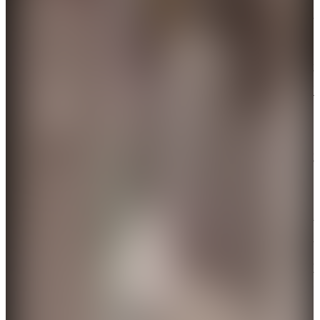
伊朗媒體說，哈梅內伊「在領袖辦公室的工作崗位上
殉職」，當時他正在履行職責。
據兩名美國消息人士和一名熟悉此事的美國官員透露
稱，以色列和美國選擇在周六對伊朗發動襲擊，正值
伊朗最高領袖哈梅內伊與其高級助手舉行會議之際。
以色列方面稱，哈梅內伊及其高級助手，包括伊朗國
防委員會秘書阿里·沙姆哈尼和伊朗伊斯蘭革命衛隊
總司令穆罕默德·帕克普爾，均在空襲中喪生。兩名
伊朗消息人士稱，哈梅內伊在空襲開始前不久，於周
六在一處安全地點與沙姆哈尼和最高國家安全委員會
秘書阿里·拉里賈尼會面。此前，一名以色列高級官
員稱，哈梅內伊的遺體已被找到。美國總統特朗普在
社交平台上發文稱，情報部門鎖定了伊朗最高領袖的
行蹤，隨後將其打死。