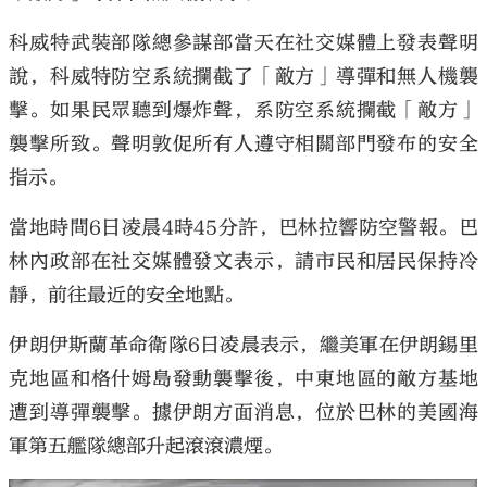
科威特武裝部隊總參謀部當天在社交媒體上發表聲明
說，科威特防空系統攔截了「敵方」導彈和無人機襲
擊。如果民眾聽到爆炸聲，系防空系統攔截「敵方」
襲擊所致。聲明敦促所有人遵守相關部門發布的安全
指示。
當地時間6日凌晨4時45分許，巴林拉響防空警報。巴
林內政部在社交媒體發文表示，請市民和居民保持冷
靜，前往最近的安全地點。
伊朗伊斯蘭革命衛隊6日凌晨表示，繼美軍在伊朗錫里
克地區和格什姆島發動襲擊後，中東地區的敵方基地
遭到導彈襲擊。據伊朗方面消息，位於巴林的美國海
軍第五艦隊總部升起滾滾濃煙。