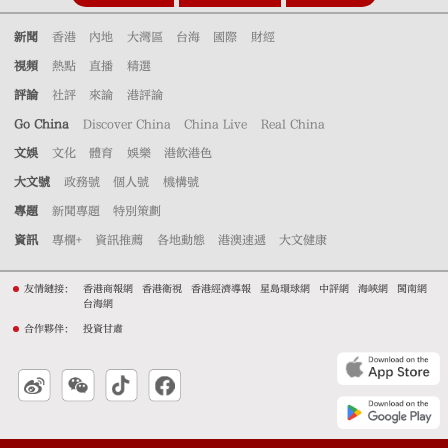
新聞
香港
內地
大灣區
台海
國際
財經
視頻
熱點
直播
精選
評論
社評
來論
港評論
Go China
Discover China
China Live
Real China
文娛
文化
體育
娛樂
港飲港色
大文號
政務號
個人號
機構號
專題
新聞專題
特別策劃
資訊
專欄+
資訊推薦
各地動態
港澳速遞
大文健康
友情鏈接：
香港商報網
香港衛視
香港經濟導報
星島環球網
中評網
海峽網
閩南網
台海網
合作夥伴：
投資甘肅