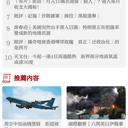
6
（有片）街訪｜月入10萬在港算「窮人」？港人每月
收支大揭秘！
7
銳評｜記協「炒散雜軍」操控「黑箱選舉」
8
席春迎丨美國突然出手買入日圓：特朗普正在把匯率
變成新的地緣武器
9
銳評｜羅奇唱衰香港嘩眾取寵 真正「泛政治化」的
是西方
10
天文台：今起一連4日高溫酷熱 新界部分地區氣溫
或達36度
推薦內容
美空中加油機墜毀 拒認被
國際觀察丨六問美以伊戰事