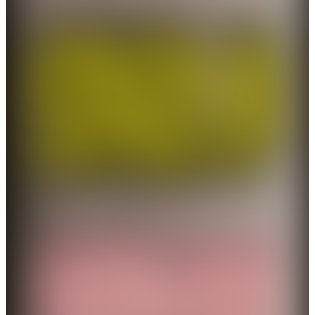
梅內伊遇襲身亡。另外，以色列國防軍對伊朗彈道導
彈發射裝置和防空系統發動了新一輪打擊。伊朗亦發
起大規模反擊，襲擊27個美軍基地和以軍總司令部等
地。點新聞正持續關注伊朗局勢，為讀者帶來最新消
息。
3月1日伊朗局勢最新消息一覽
伊朗臨時領導委員會將於3月1日成立
伊朗最高國家安全委員會秘書、最高領袖顧問拉里賈
尼表示，伊朗臨時領導委員會將於3月1日成立。
拉里賈尼還稱，「敵人企圖製造分裂、破壞團結，但
伊朗局勢依然穩定」，伊朗不允許國家分裂。
伊朗稱已襲擊27個美軍基地和以軍總司令部等地