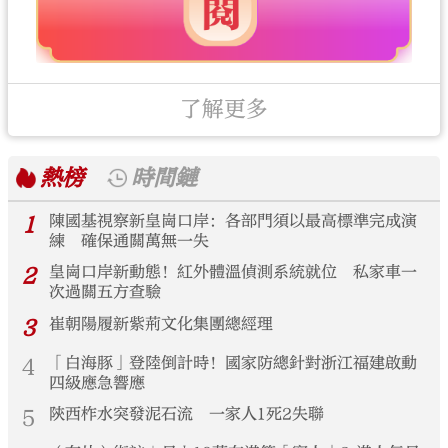
了解更多
熱榜
時間鏈
1
陳國基視察新皇崗口岸：各部門須以最高標準完成演
練 確保通關萬無一失
2
皇崗口岸新動態！紅外體溫偵測系統就位 私家車一
次過關五方查驗
3
崔朝陽履新紫荊文化集團總經理
4
「白海豚」登陸倒計時！國家防總針對浙江福建啟動
四級應急響應
5
陝西柞水突發泥石流 一家人1死2失聯