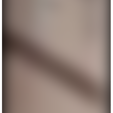
伊朗宣布自1日起開始為期40天的國家哀悼
伊朗宣布自當地時間3月1日起，開始為期40天的國家
哀悼。
伊朗最高領袖哈梅內伊遇襲身亡
據新華社、央視新聞引述伊朗媒體3月1日報道，伊朗
最高領袖哈梅內伊遇襲身亡。
中方：談判之際美以襲擊令人震驚
當地時間2月28日下午，北京時間3月1日清晨，聯合
國安理會就伊朗局勢召開緊急會議。中國常駐聯合國
代表傅聰大使在會上表示，美國和以色列悍然對伊朗
境內發動軍事打擊，導致地區局勢驟然升級，中方對