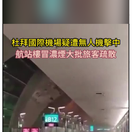
伊朗伊斯蘭革命衛隊總司令等高官在美以襲擊中身亡
伊朗媒體確認，伊朗伊斯蘭革命衛隊總司令帕克普爾
和伊朗國防委員會秘書沙姆哈尼在28日美國以色列對
伊朗的襲擊中死亡。
伊朗方面稱伊朗總統等將領導國家
據新華社引述伊朗媒體1日報道，在伊朗最高領袖哈梅
內伊殉職後，將由伊朗總統佩澤希齊揚、司法部長和
憲法監護委員會一名法學家領導國家。
伊朗伊斯蘭革命衛隊就哈梅內伊殉職發表聲明
伊朗伊斯蘭革命衛隊就伊朗最高領袖哈梅內伊殉職發
表聲明，稱將「嚴懲兇手」。
聲明說：「我們失去了偉大的領袖，我們深切哀悼