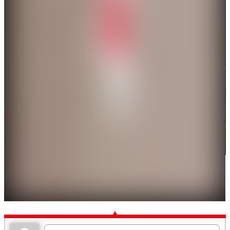
杜拜帆船酒店周邊現火光。（X圖片）
編輯：常伯勞
關鍵詞：
伊朗
美國
以色列
哈梅內伊
軍事行動