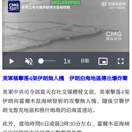
美軍稱擊落4架伊朗無人機 伊朗沿海地區傳出爆炸聲
美軍中央司令部當天在社交媒體發文說，美軍擊落4架
伊朗向霍爾木茲海峽發射的攻擊無人機，隨後空襲伊
朗戈魯克地區和格什姆島的沿海雷達站。
此外，當地時間6日凌晨2時30分左右，霍爾木茲海峽