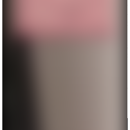
當地時間3月1日上午8時左右，伊朗伊斯蘭革命衛隊發
布6號公告，指伊朗已展開「真實承諾4」的第六波行
動，伊朗伊斯蘭革命衛隊對以色列和該地區的美國軍
事基地發動了大規模導彈和無人機襲擊。
公告稱，該地區的27個美國軍事基地以及以色列軍隊
位於哈基里亞的總司令部和特拉維夫的大型國防工業
園區等，均遭到襲擊。
以色列國防軍已確認，伊朗向以色列領土發射導彈，
防禦系統正在努力攔截威脅。據報，以色列中部響起
警報聲。
伊朗導彈擊中以軍總參謀部