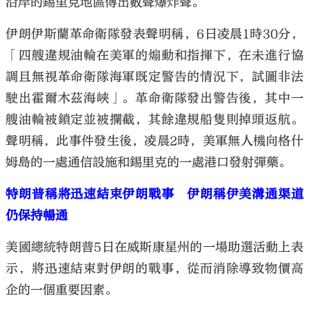
沿岸的錫里克地區傳出數聲爆炸聲。
伊朗伊斯蘭革命衛隊發表聲明稱，6日凌晨1時30分，
「四艘違規油輪在美軍的煽動和指揮下，在未進行協
調且無視革命衛隊海軍既定警告的情況下，試圖非法
駛出霍爾木茲海峽」。革命衛隊發出警告後，其中一
艘油輪被鎖定並被攔截，其餘違規船隻則掉頭返航。
聲明稱，此事件發生後，凌晨2時，美軍無人機向格什
姆島的一處通信設施和錫里克的一處港口發射彈藥。
特朗普稱將迅速結束伊朗戰事 伊朗稱伊美溝通渠道
仍保持暢通
美國總統特朗普5日在威斯康星州的一場助選活動上表
示，將迅速結束對伊朗的戰事，從而消除導致物價高
企的一個重要因素。