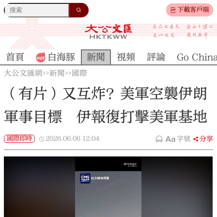
下載客戶端
首頁
白海豚
新聞
視頻
評論
Go Chin
大公文匯網
新聞
國際
>>
>>
（有片）又互炸？美軍空襲伊朗
軍事目標 伊報復打擊美軍基地
國際即時
2026.06.06
12:04
字號
分享