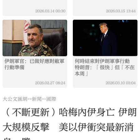
2026.03.14
00:30
2026.03.15
13:44
伊朗軍官：已做好應對敵軍
何時結束對伊朗軍事行動
行動準備
特朗普：「很快」但「不在
本周」
2026.02.27
08:24
2026.03.10
03:04
大公文匯網
新聞
國際
>>
>>
（不斷更新）哈梅內伊身亡 伊朗
大規模反擊 美以伊衝突最新消