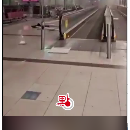
他。」聲明還說，伊朗人民必將「嚴懲兇手，予以無
比嚴厲、果斷和令人痛苦的懲罰」。伊朗將「堅決打
擊國內外陰謀，懲治侵略者」。
美方稱伊朗防長等約40名伊朗官員在襲擊中死亡
據兩名匿名美國官員稱，包括伊朗國防部長在內的約
40名伊朗官員在美國和以色列對伊朗的襲擊中死亡。
據悉，這些官員據信包括伊朗國防部長阿齊茲·納西
爾扎德和伊朗伊斯蘭革命衛隊總司令穆罕默德·帕克
普爾。目前不清楚他們是在同一處還是多處地點遇
襲。
美媒稱以美聯合襲擊伊朗已籌備數月