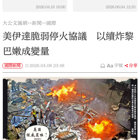
2026.04.16
16:00
2026.06.04
12:35
大公文匯網
新聞
國際
>>
>>
美伊達脆弱停火協議 以續炸黎
巴嫩成變量
國際新聞
2026.04.08
23:48
字號
分享