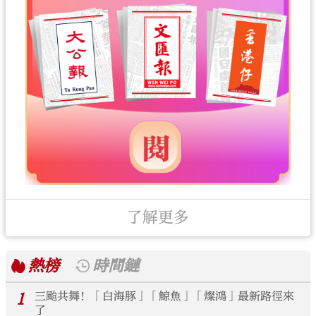
了解更多
熱榜
時間鏈
1
三颱共舞！「白海豚」「鯨魚」「燦鴻」最新路徑來
了