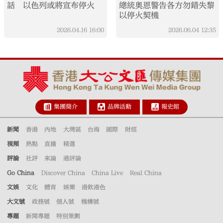
話 以色列或將宣布停火
總統奧恩警告各方勿錯失黎
以停火契機
2026.04.16
16:00
2026.06.04
12:35
集團簡介
品牌活動
報史館
新聞
香港
內地
大灣區
台海
國際
財經
視頻
熱點
直播
精選
評論
社評
來論
港評論
Go China
Discover China
China Live
Real China
文娛
文化
體育
娛樂
港飲港色
大文號
政務號
個人號
機構號
專題
新聞專題
特別策劃