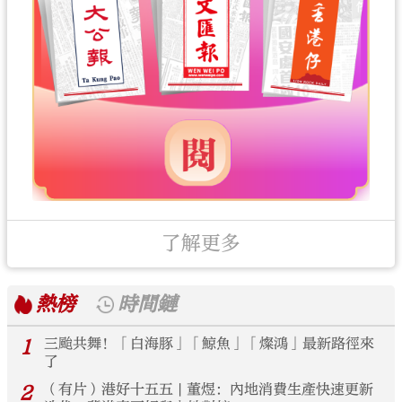
了解更多
熱榜
時間鏈
1
三颱共舞！「白海豚」「鯨魚」「燦鴻」最新路徑來
了
2
（有片）港好十五五 | 董煜：內地消費生產快速更新