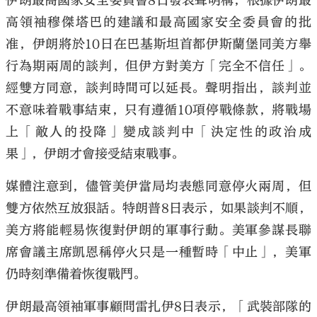
伊朗最高國家安全委員會8日發表聲明稱，根據伊朗最
高領袖穆傑塔巴的建議和最高國家安全委員會的批
准，伊朗將於10日在巴基斯坦首都伊斯蘭堡同美方舉
行為期兩周的談判，但伊方對美方「完全不信任」。
經雙方同意，談判時間可以延長。聲明指出，談判並
不意味着戰事結束，只有遵循10項停戰條款，將戰場
上「敵人的投降」變成談判中「決定性的政治成
果」，伊朗才會接受結束戰事。
媒體注意到，儘管美伊當局均表態同意停火兩周，但
雙方依然互放狠話。特朗普8日表示，如果談判不順，
美方將能輕易恢復對伊朗的軍事行動。美軍參謀長聯
席會議主席凱恩稱停火只是一種暫時「中止」，美軍
仍時刻準備着恢復戰鬥。
伊朗最高領袖軍事顧問雷扎伊8日表示，「武裝部隊的