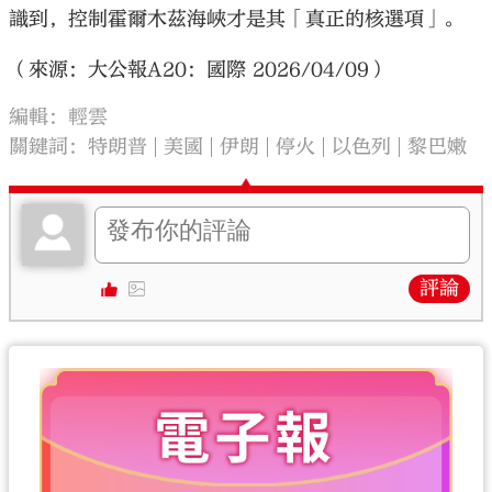
識到，控制霍爾木茲海峽才是其「真正的核選項」。
（來源：大公報A20：國際 2026/04/09）
編輯：輕雲
關鍵詞：
特朗普
美國
伊朗
停火
以色列
黎巴嫩
評論