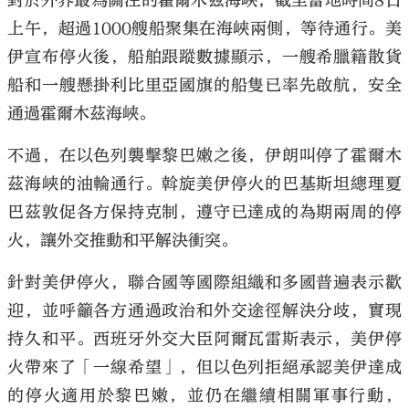
對於外界最為關注的霍爾木茲海峽，截至當地時間8日
上午，超過1000艘船聚集在海峽兩側，等待通行。美
伊宣布停火後，船舶跟蹤數據顯示，一艘希臘籍散貨
船和一艘懸掛利比里亞國旗的船隻已率先啟航，安全
通過霍爾木茲海峽。
不過，在以色列襲擊黎巴嫩之後，伊朗叫停了霍爾木
茲海峽的油輪通行。斡旋美伊停火的巴基斯坦總理夏
巴茲敦促各方保持克制，遵守已達成的為期兩周的停
火，讓外交推動和平解決衝突。
針對美伊停火，聯合國等國際組織和多國普遍表示歡
迎，並呼籲各方通過政治和外交途徑解決分歧，實現
持久和平。西班牙外交大臣阿爾瓦雷斯表示，美伊停
火帶來了「一線希望」，但以色列拒絕承認美伊達成
的停火適用於黎巴嫩，並仍在繼續相關軍事行動，