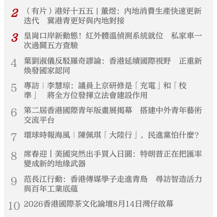
2
（有片）港好十五五 | 董煜：內地消費生產快速更新
迭代 冀港青更好與內地對接
3
皇崗口岸新動態！紅外體溫偵測系統就位 私家車一
次過關五方查驗
4
葉劉淑儀反駁羅奇謬論：香港延續國際視野 正重新
煥發國家認同
5
專訪｜李慧琼：議員上京研修是「充電」和「校
準」 將全方位發揮立法會建設作用
6
第二屆香港國際青年版畫展揭幕 搭建中外青年藝術
交流平台
7
環球時報海風｜陳佩琪「大陸行」，民進黨怕什麼？
8
席春迎丨美國突然出手買入日圓：特朗普正在把匯率
變成新的地緣武器
9
范長江行動：香港傳媒學子走進青島 尋訪智造活力
與百年工業底蘊
10
2026香港國際茶文化論壇8月14日灣仔啟幕