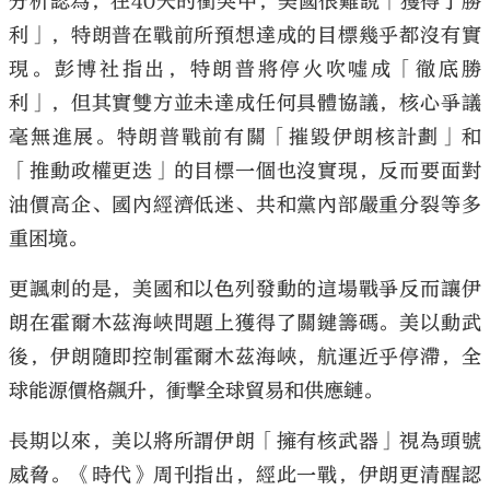
分析認為，在40天的衝突中，美國很難說「獲得了勝
利」，特朗普在戰前所預想達成的目標幾乎都沒有實
現。彭博社指出，特朗普將停火吹噓成「徹底勝
利」，但其實雙方並未達成任何具體協議，核心爭議
毫無進展。特朗普戰前有關「摧毀伊朗核計劃」和
「推動政權更迭」的目標一個也沒實現，反而要面對
油價高企、國內經濟低迷、共和黨內部嚴重分裂等多
重困境。
更諷刺的是，美國和以色列發動的這場戰爭反而讓伊
朗在霍爾木茲海峽問題上獲得了關鍵籌碼。美以動武
後，伊朗隨即控制霍爾木茲海峽，航運近乎停滯，全
球能源價格飆升，衝擊全球貿易和供應鏈。
長期以來，美以將所謂伊朗「擁有核武器」視為頭號
威脅。《時代》周刊指出，經此一戰，伊朗更清醒認