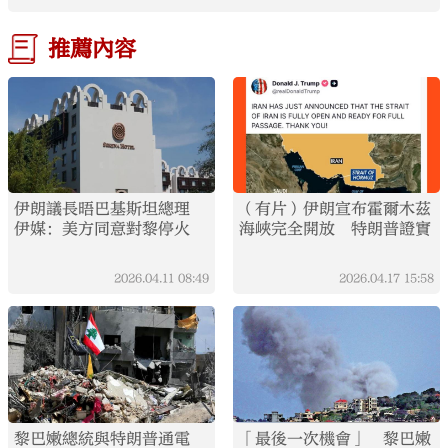
推薦內容
伊朗議長晤巴基斯坦總理
（有片）伊朗宣布霍爾木茲
伊媒：美方同意對黎停火
海峽完全開放 特朗普證實
2026.04.11
08:49
2026.04.17
15:58
黎巴嫩總統與特朗普通電
「最後一次機會」 黎巴嫩