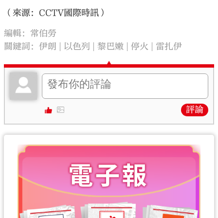
（來源：CCTV國際時訊）
編輯：常伯勞
關鍵詞：
伊朗
以色列
黎巴嫩
停火
雷扎伊
評論