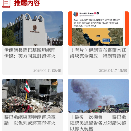
推薦內容
伊朗議長晤巴基斯坦總理
（有片）伊朗宣布霍爾木茲
伊媒：美方同意對黎停火
海峽完全開放 特朗普證實
2026.04.11
08:49
2026.04.17
15:58
黎巴嫩總統與特朗普通電
「最後一次機會」 黎巴嫩
話 以色列或將宣布停火
總統奧恩警告各方勿錯失黎
以停火契機