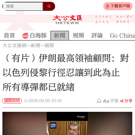
下載客戶端
首頁
白海豚
新聞
視頻
評論
Go Chin
大公文匯網
新聞
國際
>>
>>
（有片）伊朗最高領袖顧問：對
以色列侵黎行徑忍讓到此為止
所有導彈都已就緒
國際即時
2026.06.06
10:18
字號
分享