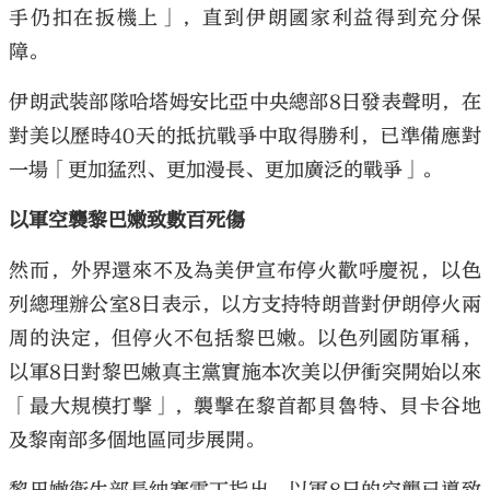
手仍扣在扳機上」，直到伊朗國家利益得到充分保
障。
伊朗武裝部隊哈塔姆安比亞中央總部8日發表聲明，在
對美以歷時40天的抵抗戰爭中取得勝利，已準備應對
一場「更加猛烈、更加漫長、更加廣泛的戰爭」。
以軍空襲黎巴嫩致數百死傷
然而，外界還來不及為美伊宣布停火歡呼慶祝，以色
列總理辦公室8日表示，以方支持特朗普對伊朗停火兩
周的決定，但停火不包括黎巴嫩。以色列國防軍稱，
以軍8日對黎巴嫩真主黨實施本次美以伊衝突開始以來
「最大規模打擊」，襲擊在黎首都貝魯特、貝卡谷地
及黎南部多個地區同步展開。