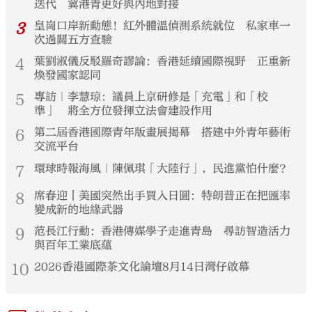
迭代 冀港青更好與內地對接
3
皇崗口岸新動態！紅外體溫偵測系統就位 私家車一
次過關五方查驗
4
葉劉淑儀反駁羅奇謬論：香港延續國際視野 正重新
煥發國家認同
5
專訪｜李慧琼：議員上京研修是「充電」和「校
準」 將全方位發揮立法會建設作用
6
第二屆香港國際青年版畫展揭幕 搭建中外青年藝術
交流平台
7
環球時報海風｜陳佩琪「大陸行」，民進黨怕什麼？
8
席春迎丨美國突然出手買入日圓：特朗普正在把匯率
變成新的地緣武器
9
范長江行動：香港傳媒學子走進青島 尋訪智造活力
與百年工業底蘊
10
2026香港國際茶文化論壇8月14日灣仔啟幕