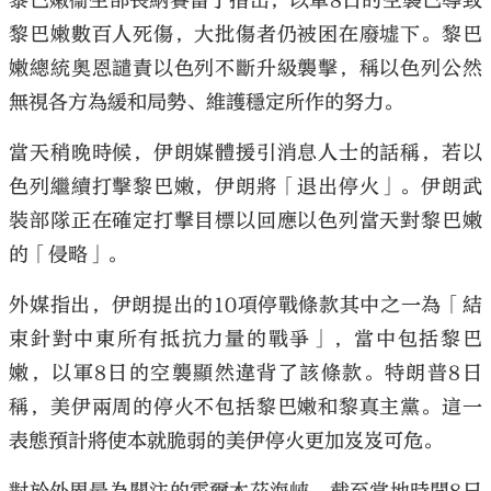
黎巴嫩衞生部長納賽雷丁指出，以軍8日的空襲已導致
黎巴嫩數百人死傷，大批傷者仍被困在廢墟下。黎巴
嫩總統奧恩譴責以色列不斷升級襲擊，稱以色列公然
無視各方為緩和局勢、維護穩定所作的努力。
當天稍晚時候，伊朗媒體援引消息人士的話稱，若以
色列繼續打擊黎巴嫩，伊朗將「退出停火」。伊朗武
裝部隊正在確定打擊目標以回應以色列當天對黎巴嫩
的「侵略」。
外媒指出，伊朗提出的10項停戰條款其中之一為「結
束針對中東所有抵抗力量的戰爭」，當中包括黎巴
嫩，以軍8日的空襲顯然違背了該條款。特朗普8日
稱，美伊兩周的停火不包括黎巴嫩和黎真主黨。這一
表態預計將使本就脆弱的美伊停火更加岌岌可危。