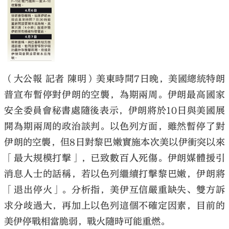
（大公報 記者 陳明）美東時間7日晚，美國總統特朗
普宣布暫停對伊朗的空襲，為期兩周。伊朗最高國家
安全委員會秘書處隨後表示，伊朗將於10日與美國展
開為期兩周的政治談判。以色列方面，雖然暫停了對
伊朗的空襲，但8日對黎巴嫩實施本次美以伊衝突以來
「最大規模打擊」，已致數百人死傷。伊朗媒體援引
消息人士的話稱，若以色列繼續打擊黎巴嫩，伊朗將
「退出停火」。分析指，美伊互信嚴重缺失、雙方訴
求分歧過大，再加上以色列這個不確定因素，目前的
美伊停戰相當脆弱，戰火隨時可能重燃。