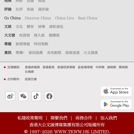
視頻
熱點
直播
精選
評論
社評
來論
港評論
Go China
Discover China
China Live
Real China
文娛
文化
體育
娛樂
港飲港色
大文號
政務號
個人號
機構號
專題
新聞專題
特別策劃
資訊
專欄+
資訊推薦
各地動態
港澳速遞
大文健康
友情鏈接：
香港商報網
香港衛視
香港經濟導報
星島環球網
中評網
海峽網
閩南網
台海網
合作夥伴：
投資甘肅
私隱政策聲明
聯繫我們
商務合作
加入我們
香港大公文匯傳媒集團有限公司版權所有
©
1997-2026
WWW.TKWW.HK LIMITED.