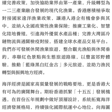
續完善政策，加快協助業界由第一產業，升級轉型為
一二三產業融合發展的現代化漁業。香港應積極爭取
對接國家遠洋漁業政策，讓港人港企有機會參與其
中，並納入全國政策性漁業保險；推廣工業化、智慧
化陸地養殖，引進海外優質水產品種；完善大灣區冷
鏈物流與通關檢疫對接，搭建全球水產品交易平台。
我們亦可發展休閒漁業旅遊，整合觀光漁船與休閒垂
釣，串聯紅色景點與生態旅遊路線，以豐富郊野體
驗，推動「藍綠黑白紅金古」多元旅遊，並助力漁民
轉型與振興地方經濟。
海洋經濟是國家高質量發展的戰略要地，更是香港大
有可為的廣闊舞台。期盼香港抓緊「十五五」發展機
遇，在首份五年規劃中做好頂層設計，系統拓寬海洋
經濟發展格局，持續強化國際航運中心地位。向海圖