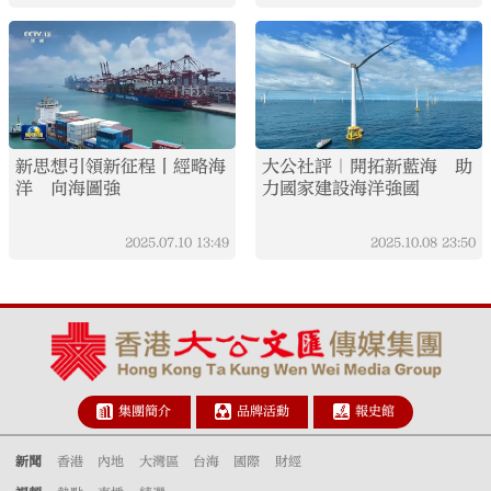
新思想引領新征程丨經略海
大公社評｜開拓新藍海 助
洋 向海圖強
力國家建設海洋強國
2025.07.10
13:49
2025.10.08
23:50
集團簡介
品牌活動
報史館
新聞
香港
內地
大灣區
台海
國際
財經