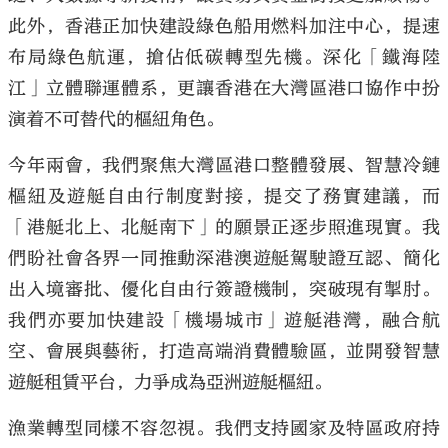
此外，香港正加快建設綠色船用燃料加注中心，提速
布局綠色航運，搶佔低碳轉型先機。深化「鐵海陸
江」立體聯運體系，更讓香港在大灣區港口協作中扮
演着不可替代的樞紐角色。
今年兩會，我們聚焦大灣區港口整體發展、智慧冷鏈
樞紐及遊艇自由行制度對接，提交了務實建議，而
「港艇北上、北艇南下」的願景正逐步照進現實。我
們盼社會各界一同推動深港澳遊艇駕駛證互認、簡化
出入境審批、優化自由行簽證機制，突破現有掣肘。
我們亦要加快建設「機場城市」遊艇港灣，融合航
空、會展與藝術，打造高端消費體驗區，並開發智慧
遊艇租賃平台，力爭成為亞洲遊艇樞紐。
漁業轉型同樣不容忽視。我們支持國家及特區政府持