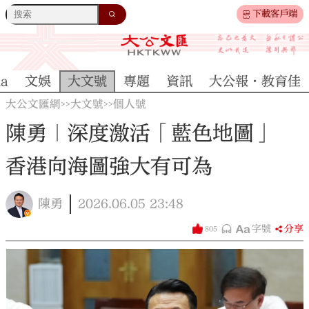
下載客戶端
na
文娛
大文號
專題
資訊
大公報·教育佳
大公文匯網
大文號
個人號
>>
>>
陳勇｜深度激活「藍色地圖」
香港向海圖強大有可為
陳勇
2026.06.05
23:48
字號
分享
805