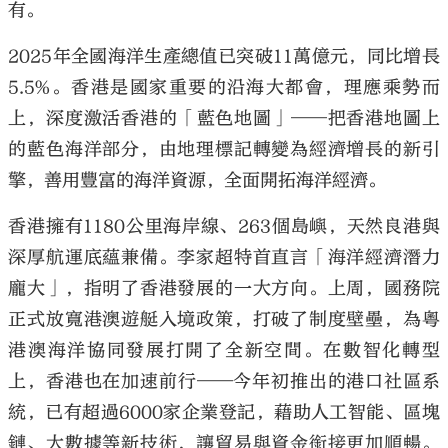
有。
2025年全國海洋生產總值已突破11萬億元，同比增長
5.5%。香港是國家重要的沿海大都會，理應乘勢而
上，深度激活香港的「藍色地圖」——把香港地圖上
的藍色海洋部分，由地理標記轉變為經濟增長的新引
擎，善用豐富的海洋資源，全面開拓海洋經濟。
香港擁有1180公里海岸線、263個島嶼，天然良港與
深厚航運底蘊兼備。李家超特首直言「海洋經濟潛力
龐大」，指明了香港發展的一大方向。上周，國務院
正式放寬港澳遊艇入境政策，打破了制度壁壘，為粵
港澳海洋協同發展打開了全新空間。在數智化轉型
上，香港也在加速前行——今年初推出的港口社區系
統，已有超過6000家企業登記，藉助人工智能、區塊
鏈、大數據等新技術，讓貿易與資金銜接更加順暢。