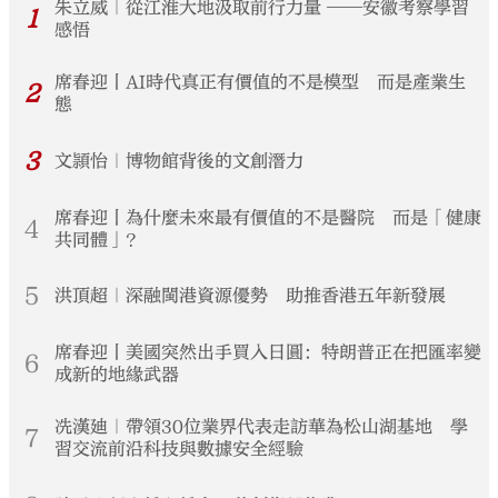
朱立威｜從江淮大地汲取前行力量 ——安徽考察學習
1
感悟
席春迎丨AI時代真正有價值的不是模型 而是產業生
2
態
3
文頴怡｜博物館背後的文創潛力
席春迎丨為什麼未來最有價值的不是醫院 而是「健康
4
共同體」？
5
洪頂超｜深融閩港資源優勢 助推香港五年新發展
席春迎丨美國突然出手買入日圓：特朗普正在把匯率變
6
成新的地緣武器
冼漢廸｜帶領30位業界代表走訪華為松山湖基地 學
7
習交流前沿科技與數據安全經驗