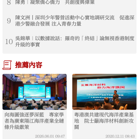
8
陳勇｜凝聚僑心僑力 共創復興偉業
陳文洲丨深圳少年警營活動中心實地調研交流 促進深
9
港少警融合發展 注入青春力量
吳錦華｜以數據說話：羅奇的「終結」論無視香港制度
10
升級的事實
推薦內容
向海圖強逐夢深藍 專家學
粵港澳共建現代海洋產業基
者為廣東陽江海洋產業全鏈
地 院士籲海洋材料創新攻
條升級獻策
關
2026.06.01
09:47
2020.12.11
08:43