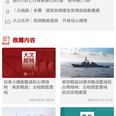
8
港IPO首七月集資額3282億 按年飆1.5倍
9
「白海豚」來襲 國家防總應急管理部啟動響應
10
大公社評｜經濟動能強勁 外資信心續增
推薦內容
加拿大護衛艦過航台灣海
東部戰區回應美驅逐艦過航
峽 東部戰區：全程跟監警
台灣海峽：全程跟監警戒
戒
依法依規處置
2024.08.01
00:44
2024.01.24
15:50