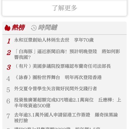
了解更多
熱榜
時間鏈
1
永和豆漿創始人林炳生去世 享年70歲
2
「白海豚」逼近浙閩沿海！預計明晚登陸 將如何影
響我國？
3
（有片）美國參議院投票確認布蘭奇任司法部長
4
《詠春》圈粉世界舞台 明年再次登陸香港
5
外交夏令營學生矢言做好民間外交踐行者
6
投資推廣署超額完成KPI增逾2.1萬崗位 丘應樺：上
半年吸資逾500億
7
去年逾3.1萬外國人申請留港工作簽證 羅奇抹黑論
被打臉