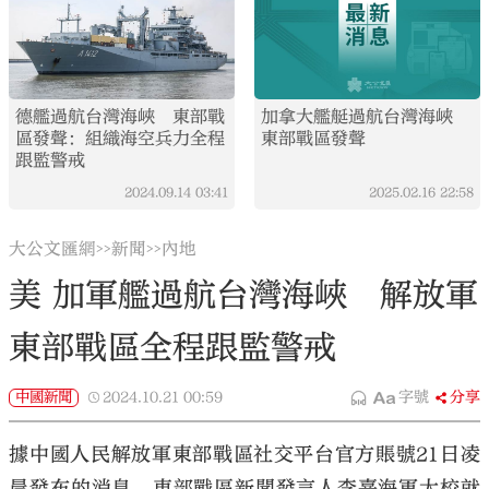
德艦過航台灣海峽 東部戰
加拿大艦艇過航台灣海峽
區發聲：組織海空兵力全程
東部戰區發聲
跟監警戒
2024.09.14
03:41
2025.02.16
22:58
大公文匯網
新聞
內地
>>
>>
美 加軍艦過航台灣海峽 解放軍
東部戰區全程跟監警戒
中國新聞
2024.10.21
00:59
字號
分享
據中國人民解放軍東部戰區社交平台官方賬號21日凌
晨發布的消息，東部戰區新聞發言人李熹海軍大校就