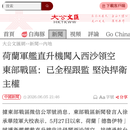
下載客戶端
首頁
白海豚
新聞
視頻
評論
Go Chin
大公文匯網
新聞
內地
>>
>>
荷蘭軍艦直升機闖入西沙領空
東部戰區：已全程跟監 堅決捍衛
主權
中國新聞
2026.06.05
21:46
字號
分享
據東部戰區微信公眾號消息，東部戰區新聞發言人徐
承華陸軍大校表示，5月27日以來，荷蘭「德魯伊特」