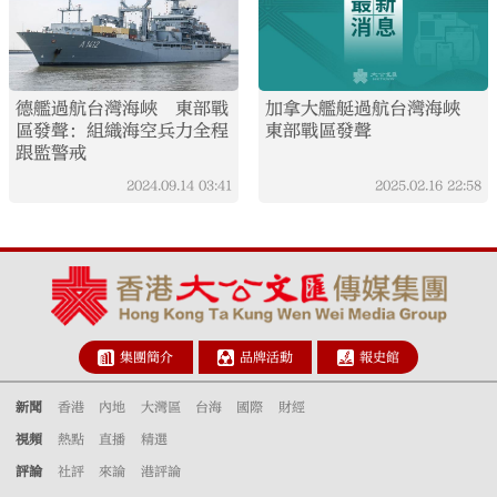
德艦過航台灣海峽 東部戰
加拿大艦艇過航台灣海峽
區發聲：組織海空兵力全程
東部戰區發聲
跟監警戒
2024.09.14
03:41
2025.02.16
22:58
集團簡介
品牌活動
報史館
新聞
香港
內地
大灣區
台海
國際
財經
視頻
熱點
直播
精選
評論
社評
來論
港評論