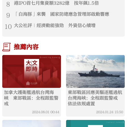
8
港IPO首七月集資額3282億 按年飆1.5倍
9
「白海豚」來襲 國家防總應急管理部啟動響應
10
大公社評｜經濟動能強勁 外資信心續增
推薦內容
加拿大護衛艦過航台灣海
東部戰區回應美驅逐艦過航
峽 東部戰區：全程跟監警
台灣海峽：全程跟監警戒
戒
依法依規處置
2024.08.01
00:44
2024.01.24
15:50