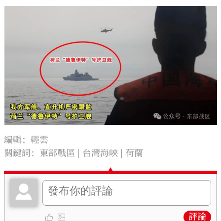
編輯：輕雲
關鍵詞：
東部戰區
台灣海峽
荷蘭
評論