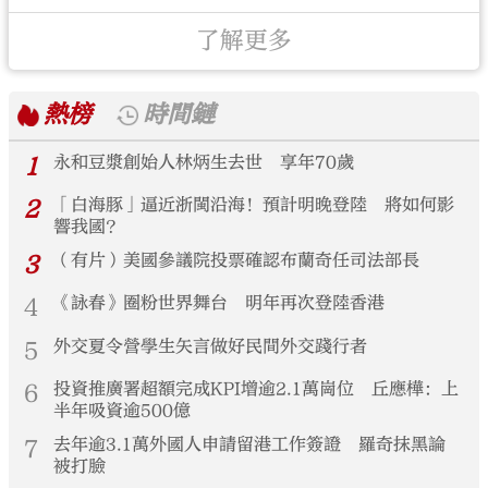
了解更多
熱榜
時間鏈
1
永和豆漿創始人林炳生去世 享年70歲
2
「白海豚」逼近浙閩沿海！預計明晚登陸 將如何影
響我國？
3
（有片）美國參議院投票確認布蘭奇任司法部長
4
《詠春》圈粉世界舞台 明年再次登陸香港
5
外交夏令營學生矢言做好民間外交踐行者
6
投資推廣署超額完成KPI增逾2.1萬崗位 丘應樺：上
半年吸資逾500億
7
去年逾3.1萬外國人申請留港工作簽證 羅奇抹黑論
被打臉