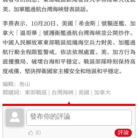
美、加軍艦過航台灣海峽發表談話。
李熹表示，10月20日，美國「希金斯」號驅逐艦、加
拿大「溫哥華」號護衛艦過航台灣海峽並公開炒作。
中國人民解放軍東部戰區組織海空兵力對美、加艦過
航行動全程跟監警戒，依法依規處置。美、加方行為
滋擾攪局，破壞台海和平穩定。戰區部隊時刻保持高
度戒備，堅決捍衛國家主權安全和地區和平穩定。
編輯：叁山
關鍵詞：
東部戰區
台灣海峽
美國
加拿大
評論