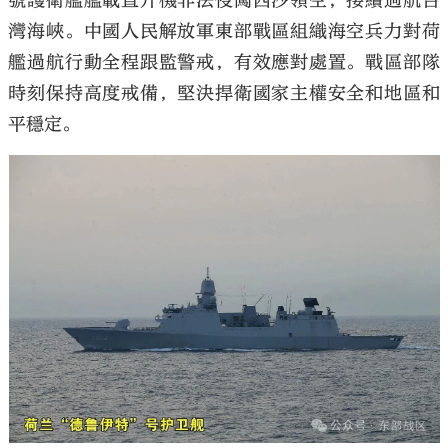
號護衛艦艦載直升機非法侵闖西沙領空，接續過航台
灣海峽。中國人民解放軍東部戰區組織海空兵力對荷
艦過航行動全程跟監警戒，有效應對處置。戰區部隊
時刻保持高度戒備，堅決捍衛國家主權安全和地區和
平穩定。
大公文匯