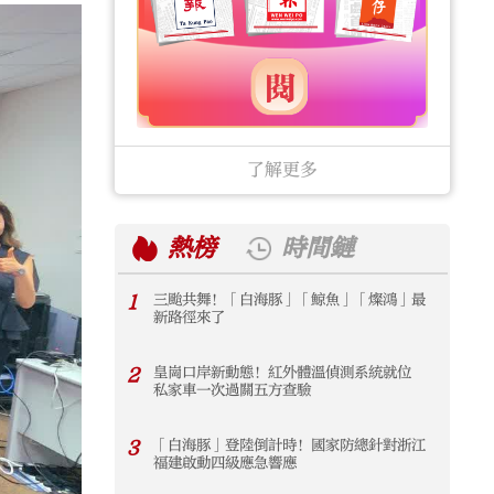
了解更多
熱榜
時間鏈
1
三颱共舞！「白海豚」「鯨魚」「燦鴻」最
1
新路徑來了
2
皇崗口岸新動態！紅外體溫偵測系統就位
2
私家車一次過關五方查驗
3
「白海豚」登陸倒計時！國家防總針對浙江
3
福建啟動四級應急響應