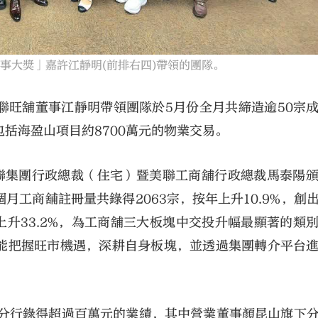
董事大獎」嘉許江靜明(前排右四)帶領的團隊。
聯旺舖董事江靜明帶領團隊於5月份全月共締造逾50宗
括海盈山項目約8700萬元的物業交易。
聯集團行政總裁（住宅）暨美聯工商舖行政總裁馬泰陽
工商舖註冊量共錄得2063宗，按年上升10.9%，創
上升33.2%，為工商舖三大板塊中交投升幅最顯著的類
能把握旺市機遇，深耕自身板塊，並透過集團轉介平台
間分行錄得超過百萬元的業績，其中營業董事顏昆山旗下