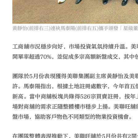
黃靜怡(前排右三)連袂馬泰陽(前排右五)攜手頒發「星級
工商舖市況穩步向好，市場投資氣氛持續升溫。美
開單率超過70%，並促成多宗高額新盤成交，其中包
團隊於5月份表現獲得美聯集團副主席黃靜怡及美
許。馬泰陽指出，根據土地註冊處數字，今年首五個月
新高。當中商舖板塊共錄得526宗買賣註冊，按年
場對商舖的需求正隨整體樓市穩步上揚。美聯旺舖
盤市場，協助客戶物色不同類型的物業投資機會。
在團隊整體表現推動下，美聯旺舖於5月份共有2