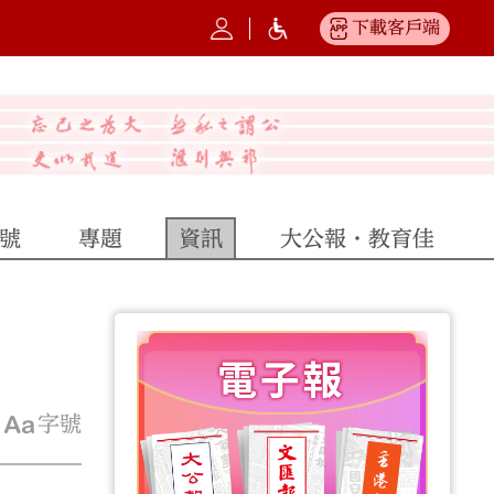
下載客戶端
號
專題
資訊
大公報·教育佳
字號