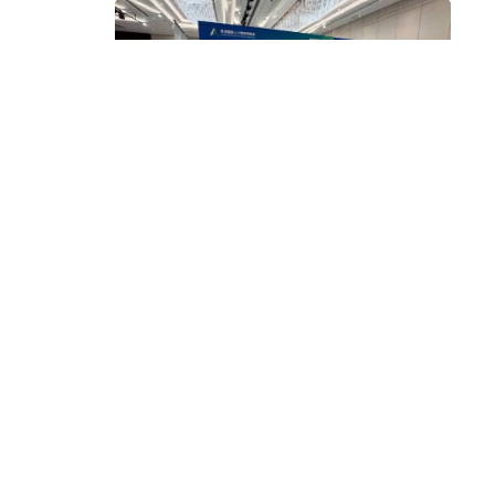
美聯集團踐行公益社會責任 擴建優質人才儲備
2026.06.15
10:32
付原