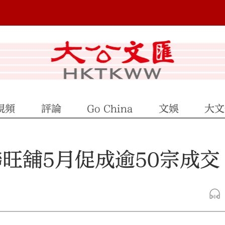
視頻
評論
Go China
文娛
大文
旺舖5月促成逾50宗成交