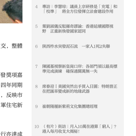
4
專訪｜李慧琼：議員上京研修是「充電」和
4
「校準」 將全方位發揮立法會建設作用
5
葉劉淑儀反駁羅奇謬論：香港延續國際視
5
野 正重新煥發國家認同
成交，整體
6
陝西柞水突發泥石流 一家人1死2失聯
6
7
陳國基視察新皇崗口岸：各部門須以最高標
7
準完成演練 確保通關萬無一失
頒發獎項嘉
分享至
出四年同期
8
席春迎丨美國突然出手買入日圓：特朗普正
8
在把匯率變成新的地緣武器
別，反映市
進軍住宅新
9
崔朝陽履新紫荊文化集團總經理
9
10
（有片）街訪｜月入10萬在港算「窮人」？
10
港人每月收支大揭秘！
分行亦達成