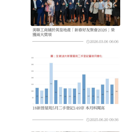
美聯工商舖於英皇地產「新春好友聚會2026」榮
獲兩大獎項
2026.03.06
06:06
18新晉屋苑5月二手登記149宗 本月料闖高
2025.06.20
09:36