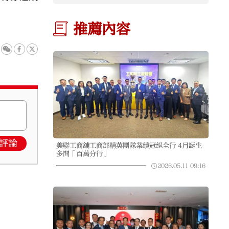
。
推薦內容
評論
美聯工商舖工商部精英團隊業績冠絕全行 4月誕生
多間「百萬分行」
2026.05.11
09:16