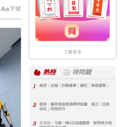
字號
了解更多
熱榜
時間鏈
1
銳評｜記協「炒散雜軍」操控「黑箱選舉」
1
2
銳評｜羅奇唱衰香港嘩眾取寵 真正「泛政
2
治化」的是西方
3
天文台：今起一連4日高溫酷熱 新界部分地
3