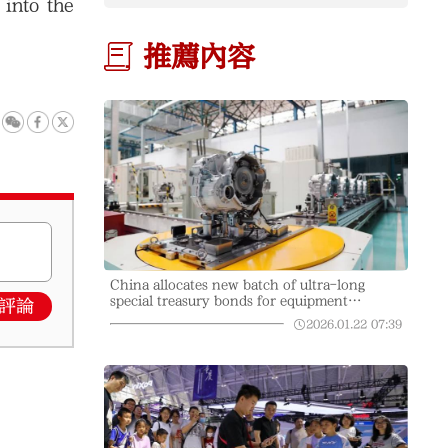
 into the
推薦內容
China allocates new batch of ultra-long
special treasury bonds for equipment
評論
upgrades
2026.01.22
07:39