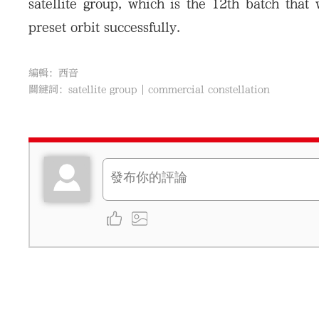
satellite group, which is the 12th batch that 
preset orbit successfully.
編輯：西音
關鍵詞：
satellite group
commercial constellation