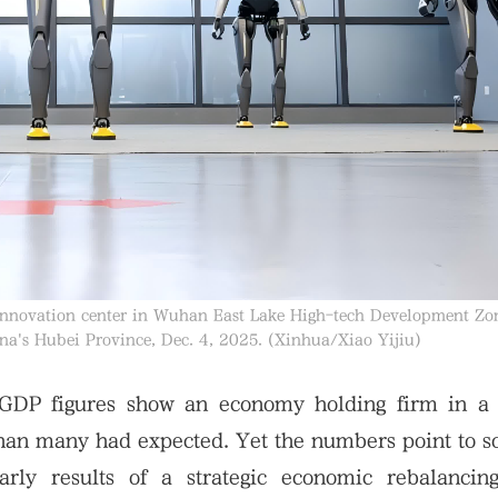
 innovation center in Wuhan East Lake High-tech Development Zon
na's Hubei Province, Dec. 4, 2025. (Xinhua/Xiao Yijiu)
t GDP figures show an economy holding firm in a 
than many had expected. Yet the numbers point to 
ly results of a strategic economic rebalancing