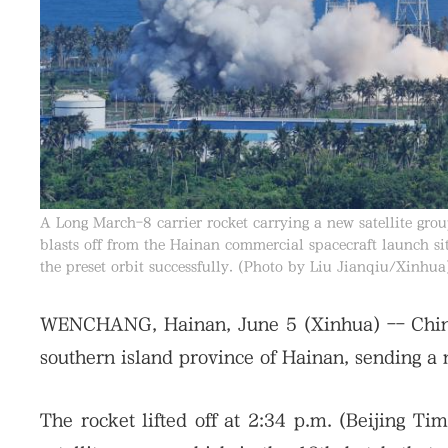
A Long March-8 carrier rocket carrying a new satellite group
blasts off from the Hainan commercial spacecraft launch sit
the preset orbit successfully. (Photo by Liu Jianqiu/Xinhua
WENCHANG, Hainan, June 5 (Xinhua) -- China
southern island province of Hainan, sending a n
The rocket lifted off at 2:34 p.m. (Beijing T