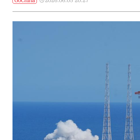
2026.06.05
20:27
GoChina