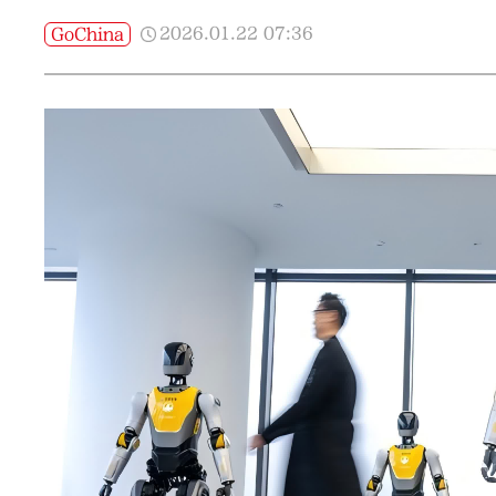
2026.01.22
07:36
GoChina