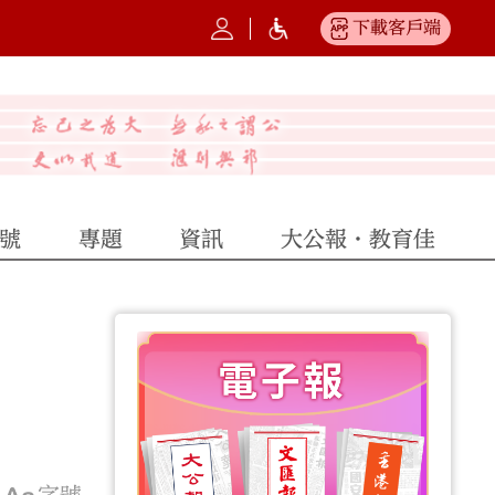
下載客戶端
號
專題
資訊
大公報·教育佳