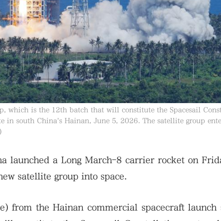
, which is the 12th batch that will constitute the Spacesail Const
e in south China's Hainan, June 5, 2026. The satellite group ente
)
 launched a Long March-8 carrier rocket on Frida
ew satellite group into space.
ime) from the Hainan commercial spacecraft launch 