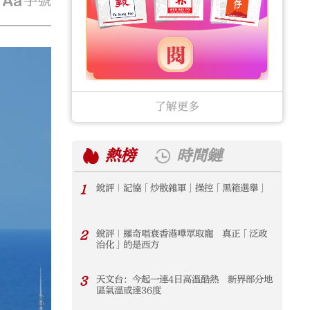
字號
了解更多
熱榜
時間鏈
1
銳評｜記協「炒散雜軍」操控「黑箱選舉」
1
2
銳評｜羅奇唱衰香港嘩眾取寵 真正「泛政
2
治化」的是西方
3
天文台：今起一連4日高溫酷熱 新界部分地
3
區氣溫或達36度