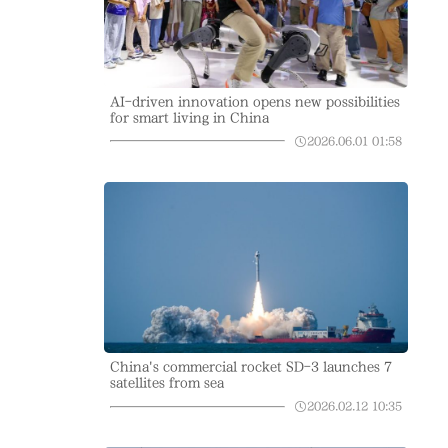
AI-driven innovation opens new possibilities
for smart living in China
2026.06.01
01:58
China's commercial rocket SD-3 launches 7
satellites from sea
2026.02.12
10:35