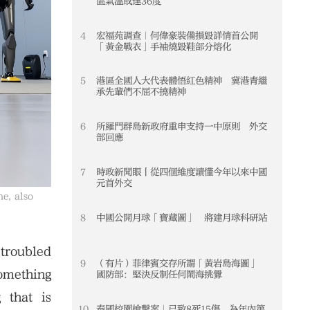
區氣溫或達36度
4
宏福苑調查｜何偉豪裝備損毀詳情首公開
4
「黃金戰衣」手袖燒毀鞋部分熔化
5
港區全國人大代表體悟紅色精神 冀港青繼
5
承先輩們不屈不撓精神
6
所羅門群島新政府重申支持一中原則 外交
6
部回應
7
時政新聞眼丨從四個維度讀懂今年以來中國
7
元首外交
e, also
8
中國公開月球「寶藏圖」 將建月球科研站
8
troubled
9
（有片）菲律賓交存所謂「黃岩島海圖」
9
something
國防部：堅決反制任何鬧海挑釁
 that is
10
泰國校園槍擊案｜已致8死15傷 為年內第
10