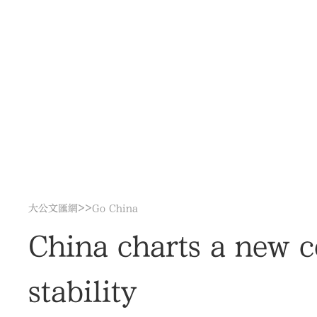
>>
大公文匯網
Go China
China charts a new c
stability