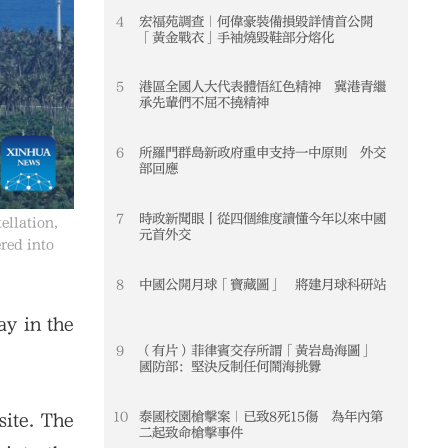
4
宏福苑調查｜何偉豪裝備損毀詳情首公開
4
「黃金戰衣」手袖燒毀鞋部分熔化
5
港區全國人大代表體悟紅色精神 冀港青繼
5
承先輩們不屈不撓精神
6
所羅門群島新政府重申支持一中原則 外交
6
部回應
7
時政新聞眼丨從四個維度讀懂今年以來中國
7
ellation,
元首外交
red into
8
中國公開月球「寶藏圖」 將建月球科研站
8
y in the
9
（有片）菲律賓交存所謂「黃岩島海圖」
9
國防部：堅決反制任何鬧海挑釁
10
泰國校園槍擊案｜已致8死15傷 為年內第
10
site. The
二起致命槍擊事件