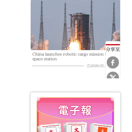
分享至
China launches robotic cargo mission to
space station
2026.05.11
06:43