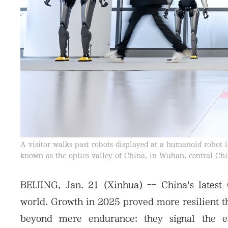
A visitor walks past robots displayed at a humanoid robot
known as the optics valley of China, in Wuhan, central Chi
BEIJING, Jan. 21 (Xinhua) -- China's lates
world. Growth in 2025 proved more resilient 
beyond mere endurance: they signal the ear