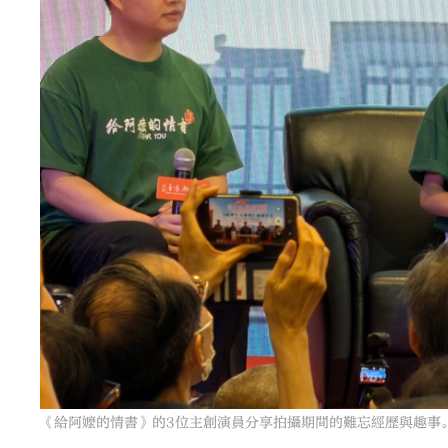
《給阿嬤的情書》的3位主創演員分享拍攝期間的難忘經歷與趣事