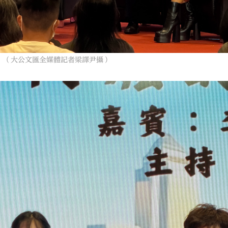
。（大公文匯全媒體記者梁譯尹攝）