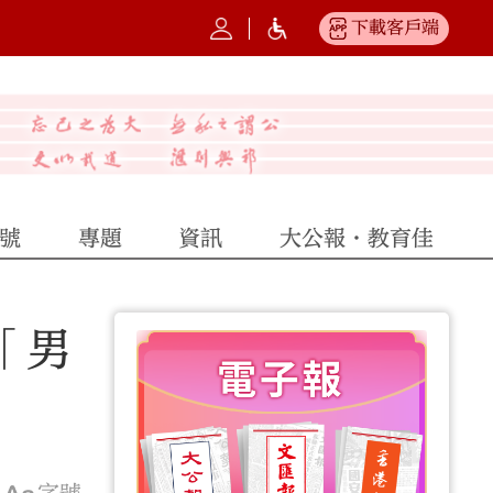
下載客戶端
號
專題
資訊
大公報·教育佳
「男