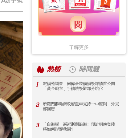
字號
了解更多
熱榜
時間鏈
1
宏福苑調查｜何偉豪裝備損毀詳情首公開
1
「黃金戰衣」手袖燒毀鞋部分熔化
2
所羅門群島新政府重申支持一中原則 外交
2
部回應
3
「白海豚」逼近浙閩沿海！預計明晚登陸
3
將如何影響我國？