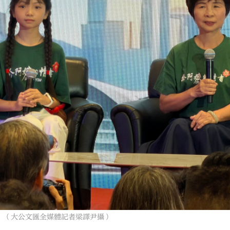
。（大公文匯全媒體記者梁譯尹攝）