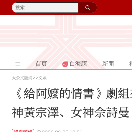
首頁
白海豚
新聞
>>
大公文匯網
文娛
《給阿嬤的情書》劇組
神黃宗澤、女神佘詩曼