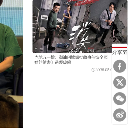
分享至
內地五一檔：潮汕阿嬤僑批故事催淚全國 《給阿
嬤的情書》逆襲破億
2026.05.05
23:50