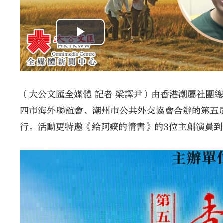
（大公文匯全媒體 記者 梁譯尹）由香港潮屬社團
四市海外聯誼會、潮州市公共外交協會合辦的第五
行。活動更特邀《給阿嬤的情書》的3位主創演員