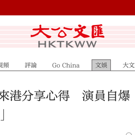
視頻
評論
Go China
文娛
大文
來港分享心得 演員自爆
」