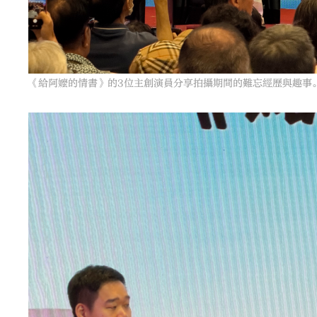
《給阿嬤的情書》的3位主創演員分享拍攝期間的難忘經歷與趣事