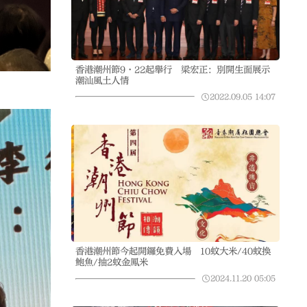
香港潮州節9·22起舉行 梁宏正：別開生面展示
潮汕風土人情
2022.09.05
14:07
香港潮州節今起開鑼免費入場 10蚊大米/40蚊換
鮑魚/抽2蚊金鳳米
2024.11.20
05:05