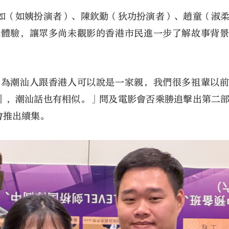
如（如姨扮演者）、陳欽勤（狄功扮演者）、趙童（淑
攝體驗，讓眾多尚未觀影的香港市民進一步了解故事背
因為潮汕人跟香港人可以說是一家親，我們很多祖輩以
』，潮汕話也有相似。」問及電影會否乘勝追擊出第二
會推出續集。