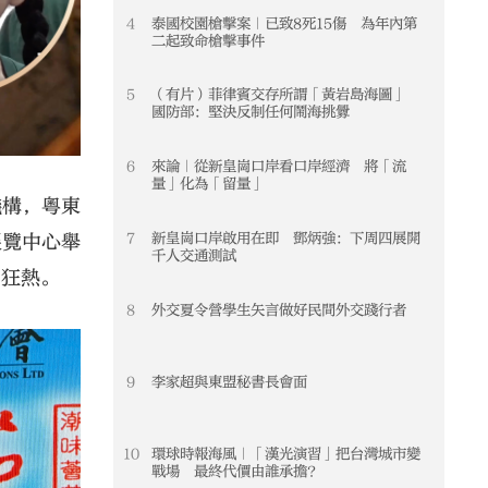
4
泰國校園槍擊案｜已致8死15傷 為年內第
4
二起致命槍擊事件
5
（有片）菲律賓交存所謂「黃岩島海圖」
5
國防部：堅決反制任何鬧海挑釁
6
來論｜從新皇崗口岸看口岸經濟 將「流
6
量」化為「留量」
機構，粵東
7
新皇崗口岸啟用在即 鄧炳強：下周四展開
7
展覽中心舉
千人交通測試
」狂熱。
8
外交夏令營學生矢言做好民間外交踐行者
8
9
李家超與東盟秘書長會面
9
10
環球時報海風｜「漢光演習」把台灣城市變
10
戰場 最終代價由誰承擔？