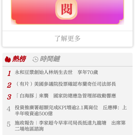
了解更多
熱榜
時間鏈
1
永和豆漿創始人林炳生去世 享年70歲
2
（有片）美國參議院投票確認布蘭奇任司法部長
3
「白海豚」來襲 國家防總應急管理部啟動響應
4
投資推廣署超額完成KPI增逾2.1萬崗位 丘應樺：上
半年吸資逾500億
5
施政報告｜李家超今早率司局長抵達九龍塘 出席第
二場地區諮詢