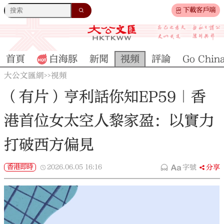
下載客戶端
首頁
白海豚
新聞
視頻
評論
Go Chin
大公文匯網
視頻
>>
（有片）亨利話你知EP59｜香
港首位女太空人黎家盈：以實力
打破西方偏見
香港即時
2026.06.05
16:16
字號
分享