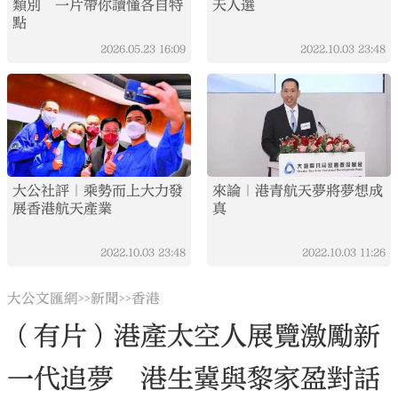
類別 一片帶你讀懂各自特
天人選
點
2026.05.23
16:09
2022.10.03
23:48
大公社評｜乘勢而上大力發
來論｜港青航天夢將夢想成
展香港航天產業
真
2022.10.03
23:48
2022.10.03
11:26
大公文匯網
新聞
香港
>>
>>
（有片）港產太空人展覽激勵新
一代追夢 港生冀與黎家盈對話