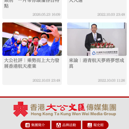
類別 一片帶你讀懂各自特
天人選
點
2026.05.23
16:09
2022.10.03
23:48
大公社評｜乘勢而上大力發
來論｜港青航天夢將夢想成
展香港航天產業
真
2022.10.03
23:48
2022.10.03
11:26
集團簡介
品牌活動
報史館