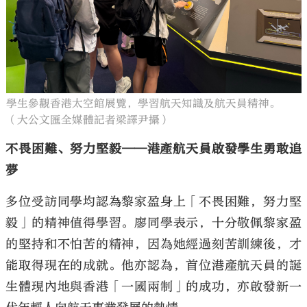
學生參觀香港太空館展覽，學習航天知識及航天員精神。
（大公文匯全媒體記者梁譯尹攝）
不畏困難、努力堅毅——港產航天員啟發學生勇敢追
夢
多位受訪同學均認為黎家盈身上「不畏困難，努力堅
毅」的精神值得學習。廖同學表示，十分敬佩黎家盈
的堅持和不怕苦的精神，因為她經過刻苦訓練後，才
能取得現在的成就。他亦認為，首位港產航天員的誕
生體現內地與香港「一國兩制」的成功，亦啟發新一