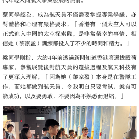
代年輕人向航天事業發展的熱情。
蔡同學認為，成為航天員不僅需要掌握專業學識，亦
對體格和心理有嚴格要求，「香港有一個太空人可以
正式進入中國的太空探索隊，是非常榮幸的事情，相
信她（黎家盈）訓練都投入了不少的時間和精力。」
梁同學則指，大約4年前透過新聞知道香港將選拔載荷
專家，參觀展覽後對航天員的選拔過程及航天科技有
了更深入理解，「因為她（黎家盈）本身是在警隊工
作，而她都做到航天員，令我明白只要肯試，就有可
能成功，以及要勇敢，不要因為不熟悉而退縮。」