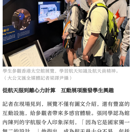
學生參觀香港太空館展覽，學習航天知識及航天員精神。
（大公文匯全媒體記者梁譯尹攝）
從航天服到離心力計算 互動展項激發學生興趣
記者在現場見到，展覽不僅有圖文介紹，還有豐富的
互動設施，給參觀者帶來多感官體驗。張同學認為館
內陳列的宇航服令人印象深刻，「因為它是國家獨一
無二的設計。」他指出，成為航天員十分不易，包括