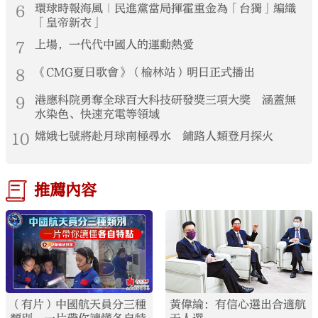
6
環球時報海風｜民進黨當局揮霍重金為「台獨」編織
「皇帝新衣」
7
上場，一代代中國人的運動熱愛
8
《CMG夏日歌會》（榆林站）明日正式播出
9
港應科院勇奪全球百大科技研發獎三項大獎 涵蓋無
水染色、快速充電等領域
10
嫦娥七號將赴月球南極尋水 鋪路人類登月探火
推薦內容
（有片）中國航天員分三種
黃偉綸：有信心選出合適航