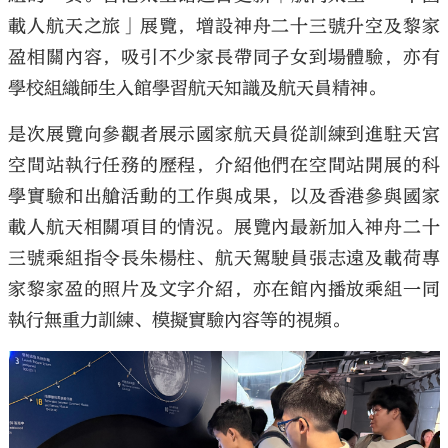
載人航天之旅」展覽，增設神舟二十三號升空及黎家
盈相關內容，吸引不少家長帶同子女到場體驗，亦有
學校組織師生入館學習航天知識及航天員精神。
是次展覽向參觀者展示國家航天員從訓練到進駐天宮
空間站執行任務的歷程，介紹他們在空間站開展的科
學實驗和出艙活動的工作與成果，以及香港參與國家
載人航天相關項目的情況。展覽內最新加入神舟二十
三號乘組指令長朱楊柱、航天駕駛員張志遠及載荷專
家黎家盈的照片及文字介紹，亦在館內播放乘組一同
執行無重力訓練、模擬實驗內容等的視頻。