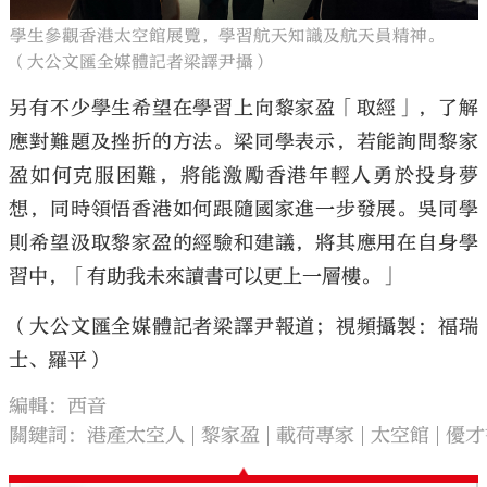
學生參觀香港太空館展覽，學習航天知識及航天員精神。
（大公文匯全媒體記者梁譯尹攝）
另有不少學生希望在學習上向黎家盈「取經」，了解
應對難題及挫折的方法。梁同學表示，若能詢問黎家
盈如何克服困難，將能激勵香港年輕人勇於投身夢
想，同時領悟香港如何跟隨國家進一步發展。吳同學
則希望汲取黎家盈的經驗和建議，將其應用在自身學
習中，「有助我未來讀書可以更上一層樓。」
（大公文匯全媒體記者梁譯尹報道；視頻攝製：福瑞
士、羅平）
編輯：西音
關鍵詞：
港產太空人
黎家盈
載荷專家
太空館
優才