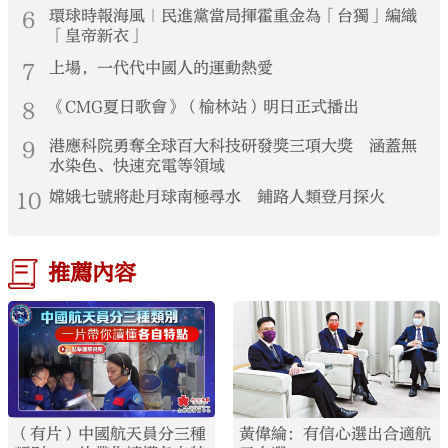
6
環球時報海風｜民進黨當局揮霍重金為「台獨」編織
「皇帝新衣」
7
上場，一代代中國人的運動熱愛
8
《CMG夏日歌會》（榆林站）明日正式播出
9
港應科院勇奪全球百大科技研發獎三項大獎 涵蓋無
水染色、快速充電等領域
10
嫦娥七號將赴月球南極尋水 鋪路人類登月探火
推薦內容
（有片）中國航天員分三種
黃偉綸：有信心選出合適航