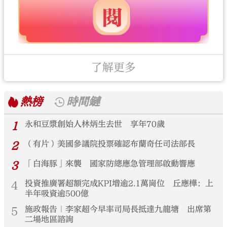
了解更多
熱榜
時間鏈
1
永和豆漿創始人林炳生去世 享年70歲
2
（有片）美國參議院投票確認布蘭奇任司法部長
3
「白海豚」來襲 國家防總應急管理部啟動響應
4
投資推廣署超額完成KPI增逾2.1萬崗位 丘應樺：上
半年吸資逾500億
5
施政報告｜李家超今早率司局長抵達九龍塘 出席第
二場地區諮詢