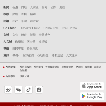
新聞
香港
內地
大灣區
台海
國際
財經
視頻
熱點
直播
精選
評論
社評
來論
港評論
Go China
Discover China
China Live
Real China
文娛
文化
體育
娛樂
港飲港色
大文號
政務號
個人號
機構號
專題
新聞專題
特別策劃
資訊
專欄+
資訊推薦
各地動態
港澳速遞
大文健康
友情鏈接：
香港商報網
香港衛視
香港經濟導報
星島環球網
中評網
海峽網
閩南網
台海網
合作夥伴：
投資甘肅