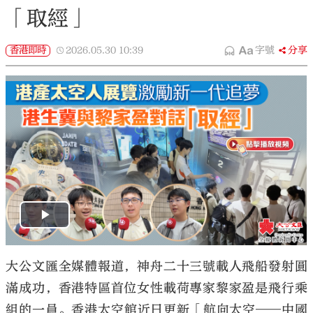
「取經」
香港即時
2026.05.30
10:39
字號
分享
大公文匯全媒體報道，神舟二十三號載人飛船發射圓
滿成功，香港特區首位女性載荷專家黎家盈是飛行乘
組的一員。香港太空館近日更新「航向太空——中國