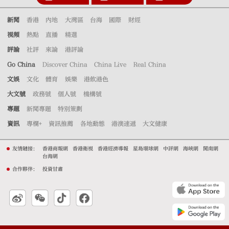
新聞
香港
內地
大灣區
台海
國際
財經
視頻
熱點
直播
精選
評論
社評
來論
港評論
Go China
Discover China
China Live
Real China
文娛
文化
體育
娛樂
港飲港色
大文號
政務號
個人號
機構號
專題
新聞專題
特別策劃
資訊
專欄+
資訊推薦
各地動態
港澳速遞
大文健康
友情鏈接：
香港商報網
香港衛視
香港經濟導報
星島環球網
中評網
海峽網
閩南網
台海網
合作夥伴：
投資甘肅