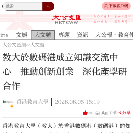
下載客戶端
ina
文娛
大文號
專題
資訊
大公報·教育
大公文匯網
大文號
>>
教大於數碼港成立知識交流中
心 推動創新創業 深化產學研
合作
香港教育大學
2026.06.05
15:19
字號
分享
761
香港教育大學（教大）於香港數碼港（數碼港）的知