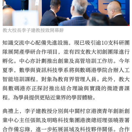
教大校長李子建教授致開幕辭
知識交流中心配備先進設施，現已吸引逾10支科研團
隊展開產學研合作項目，並有四支教大初創團隊進行
孵化。中心亦計劃推出創業及高管培訓工作坊。今年
夏季，數學與資訊科技學系將與數碼港學院合辦人工
智能培訓課程，對象為教育界管理人員。此外，教大
與數碼港亦正探討推出結合理論與實踐的微證書課
程，為學員提供更貼近業界的學習體驗。
典禮上，李子建教授分別與中關村京港澳青年創新創
業中心主任張凱及明略科技集團港澳總經理張曉簽署
合作備忘錄，進一步拓展區域及科技夥伴關係。合作