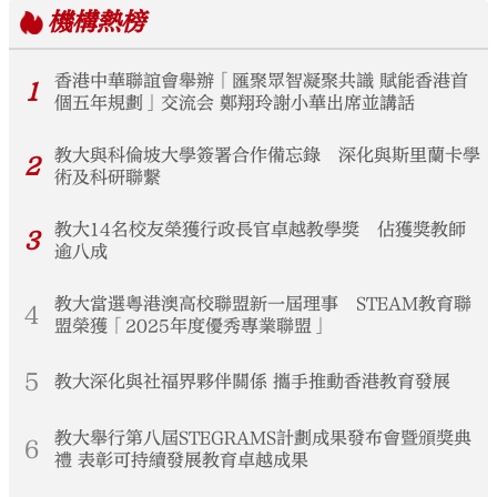
機構
熱榜
香港中華聯誼會舉辦「匯聚眾智凝聚共識 賦能香港首
1
個五年規劃」交流会 鄭翔玲謝小華出席並講話
教大與科倫坡大學簽署合作備忘錄 深化與斯里蘭卡學
2
術及科研聯繫
教大14名校友榮獲行政長官卓越教學獎 佔獲獎教師
3
逾八成
教大當選粵港澳高校聯盟新一屆理事 STEAM教育聯
4
盟榮獲「2025年度優秀專業聯盟」
5
教大深化與社福界夥伴關係 攜手推動香港教育發展
教大舉行第八屆STEGRAMS計劃成果發布會暨頒獎典
6
禮 表彰可持續發展教育卓越成果