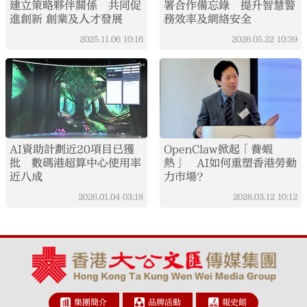
建立策略夥伴關係 共同促
署合作備忘錄 提升智慧警
進創新 創業及人才發展
務效率及網絡安全
2025.11.06
10:16
2026.05.22
10:39
AI資助計劃近20項目已獲
OpenClaw掀起「養蝦
批 數碼港超算中心使用率
熱」 AI如何重塑香港勞動
近八成
力市場？
2026.01.04
03:18
2026.03.12
10:12
集團簡介
品牌活動
報史館