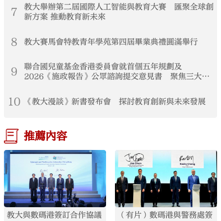
教大舉辦第二屆國際人工智能與教育大賽 匯聚全球創
7
新方案 推動教育新未來
8
教大賽馬會特教青年學苑第四屆畢業典禮圓滿舉行
聯合國兒童基金香港委員會就首個五年規劃及
9
2026《施政報告》公眾諮詢提交意見書 聚焦三大支
柱構建兒童友好香港
10
《教大漫談》新書發布會 探討教育創新與未來發展
推薦內容
教大與數碼港簽訂合作協議
（有片）數碼港與警務處簽