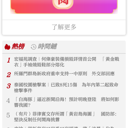
了解更多
熱榜
時間鏈
1
宏福苑調查｜何偉豪裝備損毀詳情首公開 「黃金戰
衣」手袖燒毀鞋部分熔化
2
所羅門群島新政府重申支持一中原則 外交部回應
3
泰國校園槍擊案｜已致8死15傷 為年內第二起致命
槍擊事件
4
「白海豚」逼近浙閩沿海！預計明晚登陸 將如何影
響我國？
5
（有片）菲律賓交存所謂「黃岩島海圖」 國防部：
堅決反制任何鬧海挑釁