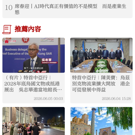
10
席春迎丨AI時代真正有價值的不是模型 而是產業生
態
推薦內容
（有片）特首中亞行｜
特首中亞行｜陳美寶：烏茲
2028年底烏國文物或抵港
別克物流業擴大開放 港企
展出 吳志華邀當地館長年
可從發展中得益
後赴港交流
2026.06.05
00:03
2026.06.04
15:28