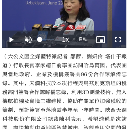
大公文匯
（大公文匯全媒體特派記者 鄔茜、劉妍伶 塔什干報
道）行政長官李家超日前率團訪問哈烏兩國，代表團
與當地政府、企業及機構簽署共96份合作諒解備忘
錄。其中，天潤科技於本次行程與烏茲別克斯坦的稅
務部門簽署合作諒解備忘錄，利用3D測量技術、無人
機航拍機及實境三維建模，協助有關單位加強稅收的
籌劃，預計簽署至落地需半年至一年時間。陝西天潤
科技股份有限公司總裁陳利表示，希望透過是次訪
問，盡快推動中亞地區智慧城市、智能應用空間的發