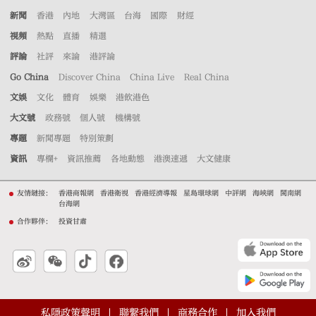
新聞
香港
內地
大灣區
台海
國際
財經
視頻
熱點
直播
精選
評論
社評
來論
港評論
Go China
Discover China
China Live
Real China
文娛
文化
體育
娛樂
港飲港色
大文號
政務號
個人號
機構號
專題
新聞專題
特別策劃
資訊
專欄+
資訊推薦
各地動態
港澳速遞
大文健康
友情鏈接：
香港商報網
香港衛視
香港經濟導報
星島環球網
中評網
海峽網
閩南網
台海網
合作夥伴：
投資甘肅
私隱政策聲明
聯繫我們
商務合作
加入我們