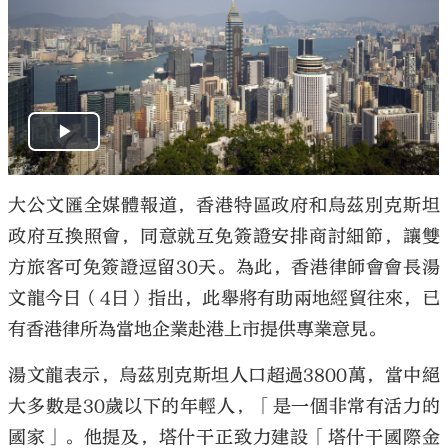
大公文匯全媒體報道，香港特區政府和烏茲別克斯坦
政府互換照會，同意就互免簽證安排商討細節，讓雙
方旅客可免簽證逗留30天。為此，香港律師會會長湯
文龍今日（4日）指出，此舉將有助兩地經貿往來，已
有香港律所為當地企業赴港上市提供專業意見。
湯文龍表示，烏茲別克斯坦人口超過3800萬，當中絕
大多數是30歲以下的年輕人，「是一個非常有活力的
國家」。他提及，塔什干正致力建設「塔什干國際金