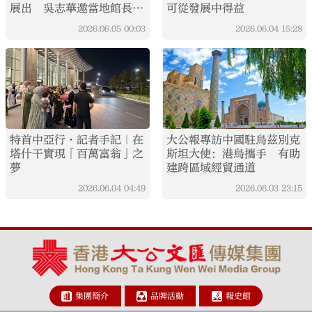
展出 吳志華邀當地館長年
可從發展中得益
後赴港交流
2026.06.05
00:03
2026.06.04
15:28
特首中亞行·記者手記｜在
大公報專訪中國駐烏茲別克
塔什干實現「百萬富翁」之
斯坦大使：港烏攜手 有助
夢
建跨區域經貿通道
2026.06.04
04:49
2026.06.03
23:15
集團簡介
品牌活動
報史館