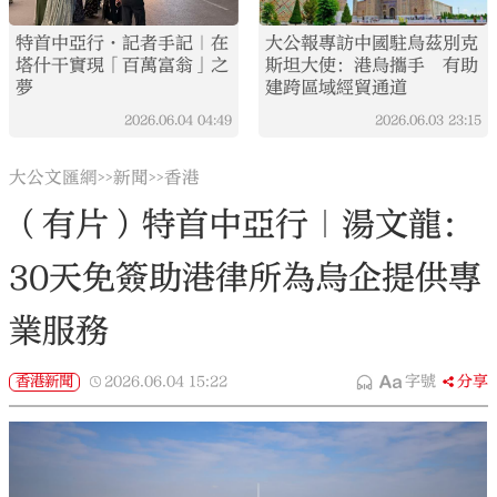
特首中亞行·記者手記｜在
大公報專訪中國駐烏茲別克
塔什干實現「百萬富翁」之
斯坦大使：港烏攜手 有助
夢
建跨區域經貿通道
2026.06.04
04:49
2026.06.03
23:15
大公文匯網
新聞
香港
>>
>>
（有片）特首中亞行｜湯文龍：
30天免簽助港律所為烏企提供專
業服務
香港新聞
2026.06.04
15:22
字號
分享