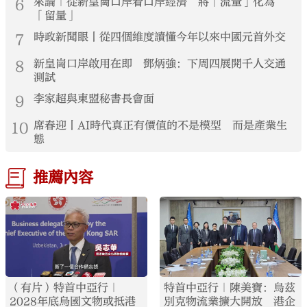
6
來論｜從新皇崗口岸看口岸經濟 將「流量」化為
「留量」
7
時政新聞眼丨從四個維度讀懂今年以來中國元首外交
8
新皇崗口岸啟用在即 鄧炳強：下周四展開千人交通
測試
9
李家超與東盟秘書長會面
10
席春迎丨AI時代真正有價值的不是模型 而是產業生
態
推薦內容
（有片）特首中亞行｜
特首中亞行｜陳美寶：烏茲
2028年底烏國文物或抵港
別克物流業擴大開放 港企