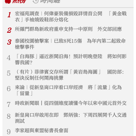
熱榜
時間鏈
1
宏福苑調查｜何偉豪裝備損毀詳情首公開 「黃金戰
衣」手袖燒毀鞋部分熔化
2
所羅門群島新政府重申支持一中原則 外交部回應
3
泰國校園槍擊案｜已致8死15傷 為年內第二起致命
槍擊事件
4
「白海豚」逼近浙閩沿海！預計明晚登陸 將如何影
響我國？
5
（有片）菲律賓交存所謂「黃岩島海圖」 國防部：
堅決反制任何鬧海挑釁
6
來論｜從新皇崗口岸看口岸經濟 將「流量」化為
「留量」
7
時政新聞眼丨從四個維度讀懂今年以來中國元首外交
8
新皇崗口岸啟用在即 鄧炳強：下周四展開千人交通
測試
9
李家超與東盟秘書長會面