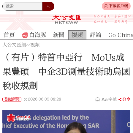
下載客戶端
首頁
白海豚
新聞
視頻
評論
Go Chin
大公文匯網
視頻
>>
（有片）特首中亞行｜MoUs成
果豐碩 中企3D測量技術助烏國
稅收規劃
香港新聞
2026.06.05
08:28
字號
分享