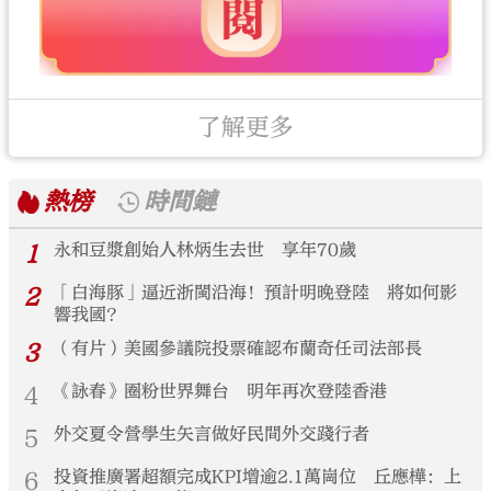
了解更多
熱榜
時間鏈
1
永和豆漿創始人林炳生去世 享年70歲
2
「白海豚」逼近浙閩沿海！預計明晚登陸 將如何影
響我國？
3
（有片）美國參議院投票確認布蘭奇任司法部長
4
《詠春》圈粉世界舞台 明年再次登陸香港
5
外交夏令營學生矢言做好民間外交踐行者
6
投資推廣署超額完成KPI增逾2.1萬崗位 丘應樺：上