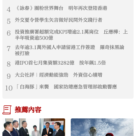
4
《詠春》圈粉世界舞台 明年再次登陸香港
5
外交夏令營學生矢言做好民間外交踐行者
6
投資推廣署超額完成KPI增逾2.1萬崗位 丘應樺：上
半年吸資逾500億
7
去年逾3.1萬外國人申請留港工作簽證 羅奇抹黑論
被打臉
8
港IPO首七月集資額3282億 按年飆1.5倍
9
大公社評｜經濟動能強勁 外資信心續增
10
「白海豚」來襲 國家防總應急管理部啟動響應
推薦內容