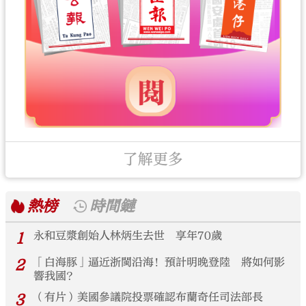
了解更多
熱榜
時間鏈
1
永和豆漿創始人林炳生去世 享年70歲
2
「白海豚」逼近浙閩沿海！預計明晚登陸 將如何影
響我國？
3
（有片）美國參議院投票確認布蘭奇任司法部長