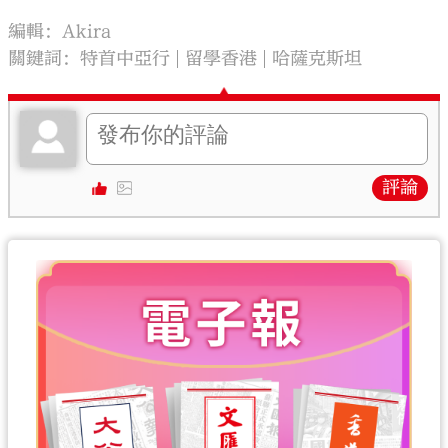
編輯：Akira
關鍵詞：
特首中亞行
留學香港
哈薩克斯坦
評論