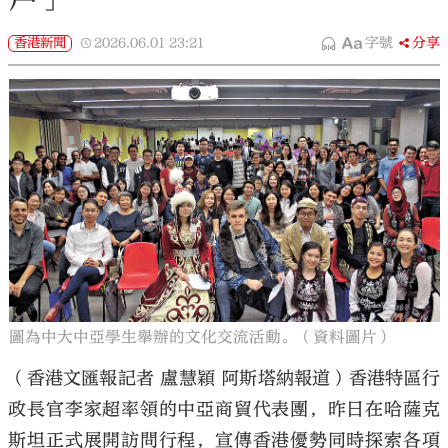
香港新聞
2026.06.01
23:21
字號
分享
圖為中大中亞學生舉辦的文化交流活動。（資料圖片）
（香港文匯報記者 盧慧穎 阿斯塔納報道）香港特區行
政長官李家超率領的中亞商貿代表團，昨日在哈薩克
斯坦正式展開訪問行程，宣傳香港優勢同時探索各項