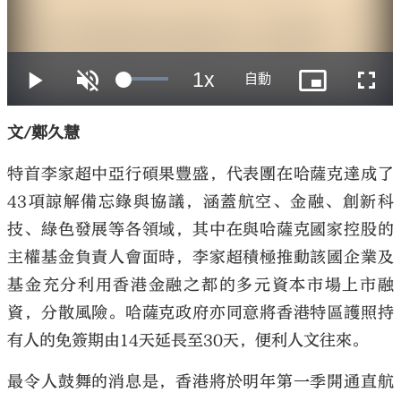
大公文匯
文/鄭久慧
特首李家超中亞行碩果豐盛，代表團在哈薩克達成了
43項諒解備忘錄與協議，涵蓋航空、金融、創新科
技、綠色發展等各領域，其中在與哈薩克國家控股的
主權基金負責人會面時，李家超積極推動該國企業及
基金充分利用香港金融之都的多元資本市場上市融
資，分散風險。哈薩克政府亦同意將香港特區護照持
有人的免簽期由14天延長至30天，便利人文往來。
最令人鼓舞的消息是，香港將於明年第一季開通直航