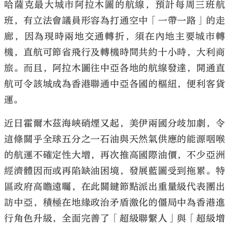
哈薩克最大城市阿拉木圖的航線，預計每周三班航
班，有立法會議員形容為打通空中「一帶一路」的走
廊，因為現時兩地交通轉折，須在內地主要城市轉
機，直航可節省飛行及轉機時間共約十小時，大利商
旅。而且，阿拉木圖往中亞各地的航線發達，開通直
航可令該城成為香港聯通中亞各國的樞紐，便利客貨
運。
近日霍爾木茲海峽硝煙又起，美伊兩國分歧加劇，令
這條關乎全球五分之一石油與天然氣供應的能源咽喉
的航運不確定性大增，再次推高國際油價，不少亞洲
經濟體因而或再陷缺油困境，發展藍圖受到拖累。特
區政府高瞻遠矚，在此關鍵節點派出重量級代表團出
訪中亞，積極在地緣政治矛盾激化的僵局中為香港進
行角色升級，全面完善了「超級聯繫人」與「超級增