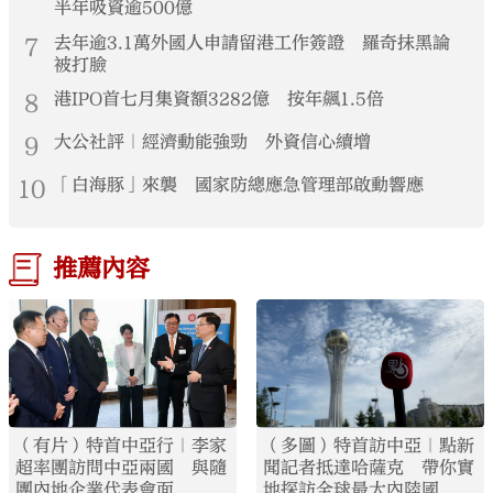
半年吸資逾500億
7
去年逾3.1萬外國人申請留港工作簽證 羅奇抹黑論
被打臉
8
港IPO首七月集資額3282億 按年飆1.5倍
9
大公社評｜經濟動能強勁 外資信心續增
10
「白海豚」來襲 國家防總應急管理部啟動響應
推薦內容
（有片）特首中亞行｜李家
（多圖）特首訪中亞｜點新
超率團訪問中亞兩國 與隨
聞記者抵達哈薩克 帶你實
團內地企業代表會面
地探訪全球最大內陸國