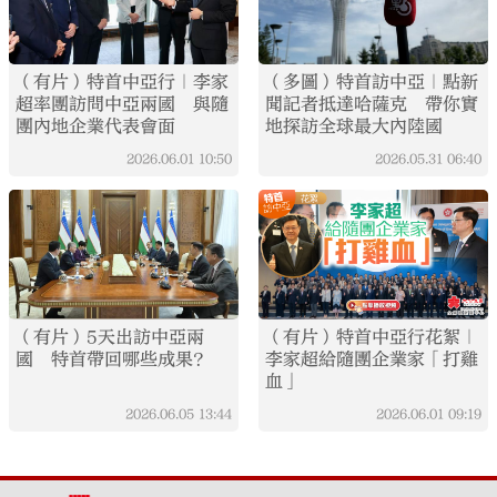
（有片）特首中亞行｜李家
（多圖）特首訪中亞｜點新
超率團訪問中亞兩國 與隨
聞記者抵達哈薩克 帶你實
團內地企業代表會面
地探訪全球最大內陸國
2026.06.01
10:50
2026.05.31
06:40
（有片）5天出訪中亞兩
（有片）特首中亞行花絮｜
國 特首帶回哪些成果？
李家超給隨團企業家「打雞
血」
2026.06.05
13:44
2026.06.01
09:19