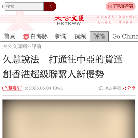
下載客戶端
首頁
白海豚
新聞
視頻
評論
Go Chin
大公文匯網
評論
>>
久慧說法｜打通往中亞的貨運
創香港超級聯繫人新優勢
久慧說法
2026.06.04
19:41
字號
分享