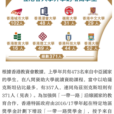
根據香港教資會數據，上學年共有473名來自中亞國家
的學生，在八間資助大學就讀資助課程，當中以哈薩
克斯坦佔比最多，有357人，連同烏茲別克斯坦則有
371人（見表）。為加強與「一帶一路」沿線國家的教
育合作，香港特區政府由2016/17學年起在特定地區
獎學金計劃下增設「一帶一路獎學金」，授予來自