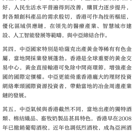
好，人民生活水平普遍得到改善，購買力逐步提升，
對各類創科產品的需求殷切，香港可作為技術樞紐，
優化區域供應鏈，在領先的醫療產業、智慧城市建
設、人工智能發展等範疇，與中亞締結合作。
其四，中亞國家特別是哈薩克出產黃金等稀有有色金
屬，當地開採業發展蓬勃。香港是全球重要的黃金交
易中心，黃金直接輸港可免除中間商環節，增強產金
國的國際定價權。中亞更能倚重香港龐大的理財投資
網絡牽頭國際資源投資者，帶動當地的冶金周邊產業
鏈的發展。
其五，中亞氣候與香港截然不同，當地出產的獨特酒
類、棉紡織品、畜牧奶製品甚具特色，香港早在2008
年已撤銷葡萄酒稅，近年也調低烈酒稅，成為亞洲酒