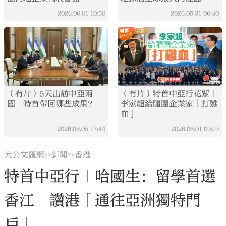
2026.06.01
10:50
2026.05.31
06:40
（有片）5天出訪中亞兩
（有片）特首中亞行花絮｜
國 特首帶回哪些成果？
李家超給隨團企業家「打雞
血」
2026.06.05
13:44
2026.06.01
09:19
大公文匯網
新聞
香港
>>
>>
特首中亞行｜哈國生：留學首選
香江 讚港「通往亞洲獨特門
戶」