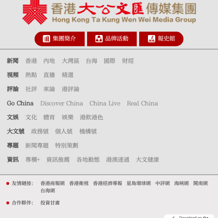
集團簡介
品牌活動
報史館
新聞
香港
內地
大灣區
台海
國際
財經
視頻
熱點
直播
精選
評論
社評
來論
港評論
Go China
Discover China
China Live
Real China
文娛
文化
體育
娛樂
港飲港色
大文號
政務號
個人號
機構號
專題
新聞專題
特別策劃
資訊
專欄+
資訊推薦
各地動態
港澳速遞
大文健康
友情鏈接：
香港商報網
香港衛視
香港經濟導報
星島環球網
中評網
海峽網
閩南網
台海網
合作夥伴：
投資甘肅