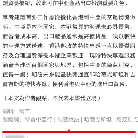
類貿易樞紐，故此可在中亞產品出口扮演重要角色。
筆者建議首要工作應從優化香港到中亞的空運物流做
起。中亞是內陸國家，本港常見的海運未必具優勢。
而香港成本高，出口產品通常是高價貨品，須以較快
的空運方式送達。香港郵政的特快專遞一直以優質服
務及合理運費深受本港企業歡迎，現時特快專遞服務
涵蓋全球近百個國家與地區，包括中亞的烏茲別克，
值得一讚！期盼未來能盡快開通直郵哈薩克斯坦和吉
爾吉斯的特快專遞，便利香港與中亞的進出口貿易。
（本文為作者觀點，不代表本媒體立場）
編輯：寓言
關鍵詞：
特首中亞行
久慧說法
哈薩克斯坦
烏茲別