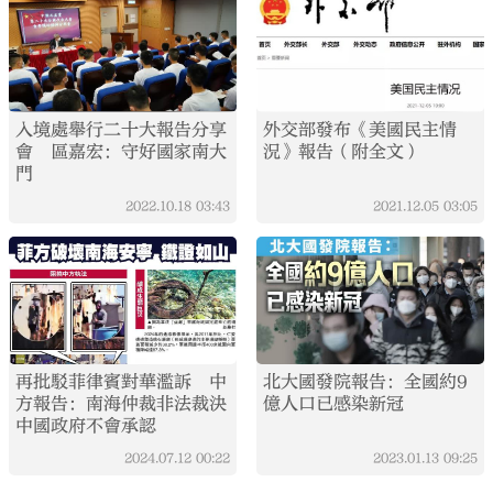
入境處舉行二十大報告分享
外交部發布《美國民主情
會 區嘉宏：守好國家南大
況》報告（附全文）
門
2022.10.18
03:43
2021.12.05
03:05
再批駁菲律賓對華濫訴 中
北大國發院報告：全國約9
方報告：南海仲裁非法裁決
億人口已感染新冠
中國政府不會承認
2024.07.12
00:22
2023.01.13
09:25