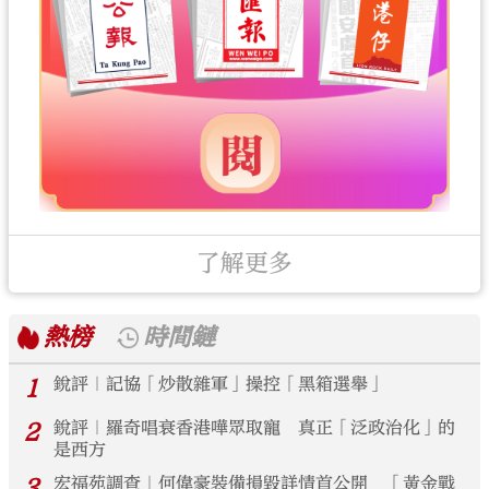
了解更多
熱榜
時間鏈
1
銳評｜記協「炒散雜軍」操控「黑箱選舉」
2
銳評｜羅奇唱衰香港嘩眾取寵 真正「泛政治化」的
是西方
3
宏福苑調查｜何偉豪裝備損毀詳情首公開 「黃金戰