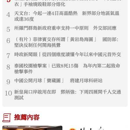
衣」手袖燒毀鞋部分熔化
4
天文台：今起一連4日高溫酷熱 新界部分地區氣溫
或達36度
5
所羅門群島新政府重申支持一中原則 外交部回應
6
（有片）菲律賓交存所謂「黃岩島海圖」 國防部：
堅決反制任何鬧海挑釁
7
時政新聞眼丨從四個維度讀懂今年以來中國元首外交
8
泰國校園槍擊案｜已致8死15傷 為年內第二起致命
槍擊事件
9
中國公開月球「寶藏圖」 將建月球科研站
10
新皇崗口岸啟用在即 鄧炳強：下周四展開千人交通
測試
推薦內容