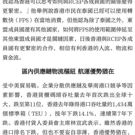
我認為香港可以思考如何與RCEP各成員國的關係變得
更緊密。」他舉例說香港市民在泰國已經可以使用轉
數快（FPS）在當地消費，但他認為除了泰國之外，東
盟成員國還有其他國家，如何將FPS的使用範圍伸延至
其他東盟成員國才是關鍵因素，日後香港與RCEP各成
員國有更緊密的合作，相信有利香港的人流、物流和
資金流。
區內供應鏈物流樞紐 航運優勢猶在
受中美貿易戰、企業分散供應鏈及華南港口競爭等因
素影響，香港貨櫃碼頭吞吐量去年首次跌出全球十
大，跌至第11位，香港去年錄得港口吞吐量約1,434萬
個標準箱（TEU），按年下跌14.1%，連續第7年下
跌。香港付貨人委員會主席林宣武表示，雖然香港的
港口排名下跌，但也不要妄自菲薄，香港優勢猶在，