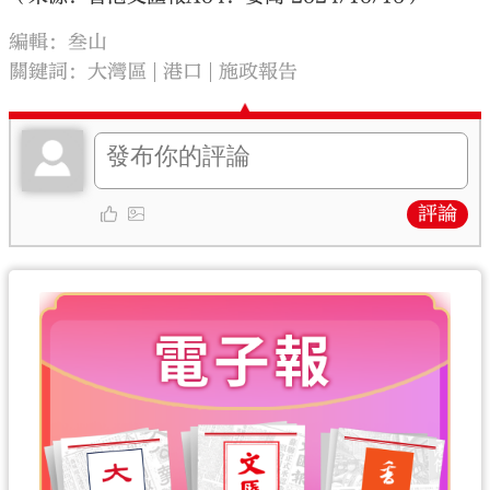
編輯：叁山
關鍵詞：
大灣區
港口
施政報告
評論