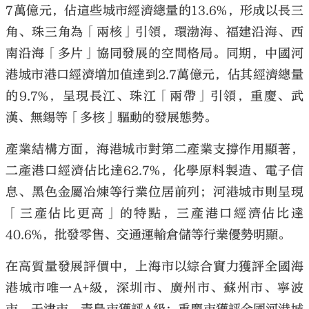
7萬億元，佔這些城市經濟總量的13.6%，形成以長三
角、珠三角為「兩核」引領，環渤海、福建沿海、西
南沿海「多片」協同發展的空間格局。同期，中國河
港城市港口經濟增加值達到2.7萬億元，佔其經濟總量
的9.7%，呈現長江、珠江「兩帶」引領，重慶、武
漢、無錫等「多核」驅動的發展態勢。
產業結構方面，海港城市對第二產業支撐作用顯著，
二產港口經濟佔比達62.7%，化學原料製造、電子信
息、黑色金屬冶煉等行業位居前列；河港城市則呈現
「三產佔比更高」的特點，三產港口經濟佔比達
40.6%，批發零售、交通運輸倉儲等行業優勢明顯。
在高質量發展評價中，上海市以綜合實力獲評全國海
港城市唯一A+級，深圳市、廣州市、蘇州市、寧波