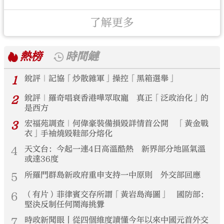
了解更多
熱榜
時間鏈
1
銳評｜記協「炒散雜軍」操控「黑箱選舉」
2
銳評｜羅奇唱衰香港嘩眾取寵 真正「泛政治化」的
是西方
3
宏福苑調查｜何偉豪裝備損毀詳情首公開 「黃金戰
衣」手袖燒毀鞋部分熔化
4
天文台：今起一連4日高溫酷熱 新界部分地區氣溫
或達36度
5
所羅門群島新政府重申支持一中原則 外交部回應
6
（有片）菲律賓交存所謂「黃岩島海圖」 國防部：
堅決反制任何鬧海挑釁
7
時政新聞眼丨從四個維度讀懂今年以來中國元首外交