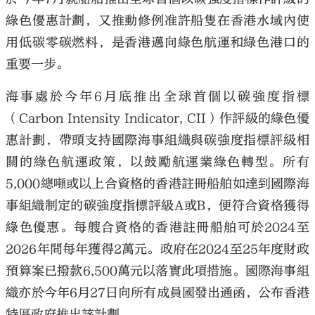
綠色優惠計劃，又推動修例准許船隻在香港水域內使
用低碳零碳燃料，是香港邁向綠色航運和綠色港口的
重要一步。
海事處於今年6月底推出全球首個以碳強度指標
（Carbon Intensity Indicator, CII）作評級的綠色優
惠計劃，帶頭支持國際海事組織與碳強度指標評級相
關的綠色航運政策，以鼓勵航運業綠色轉型。所有
5,000總噸或以上合資格的香港註冊船舶如達到國際海
事組織制定的碳強度指標評級A或B，便符合資格獲得
綠色優惠。每艘合資格的香港註冊船舶可於2024至
2026年間每年獲得2萬元。政府在2024至25年度財政
預算案已撥款6,500萬元以落實此項措施。國際海事組
織亦於今年6月27日向所有成員國發出通函，公布香港
特區政府推出該計劃。