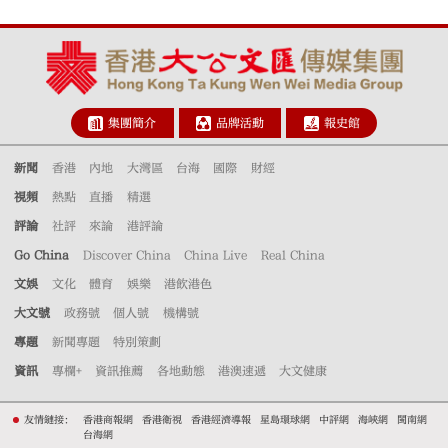
集團簡介
品牌活動
報史館
新聞
香港
內地
大灣區
台海
國際
財經
視頻
熱點
直播
精選
評論
社評
來論
港評論
Go China
Discover China
China Live
Real China
文娛
文化
體育
娛樂
港飲港色
大文號
政務號
個人號
機構號
專題
新聞專題
特別策劃
資訊
專欄+
資訊推薦
各地動態
港澳速遞
大文健康
友情鏈接：
香港商報網
香港衛視
香港經濟導報
星島環球網
中評網
海峽網
閩南網
台海網