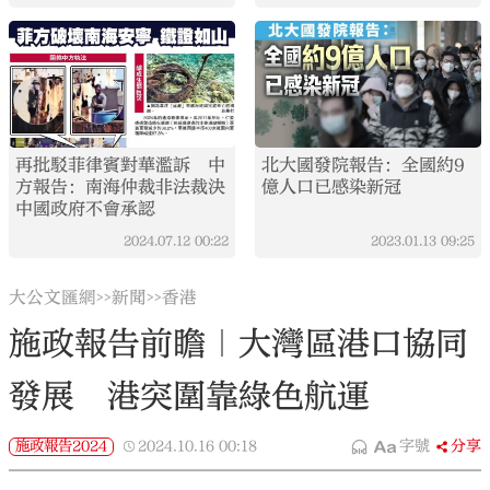
再批駁菲律賓對華濫訴 中
北大國發院報告：全國約9
方報告：南海仲裁非法裁決
億人口已感染新冠
中國政府不會承認
2024.07.12
00:22
2023.01.13
09:25
大公文匯網
新聞
香港
>>
>>
施政報告前瞻｜大灣區港口協同
發展 港突圍靠綠色航運
施政報告2024
2024.10.16
00:18
字號
分享