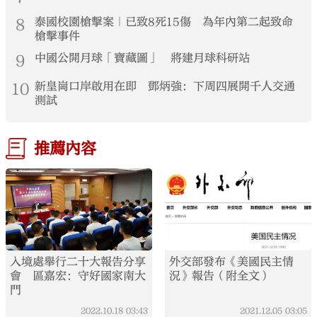
8
泰國校園槍擊案｜已致8死15傷 為年內第二起致命
槍擊事件
9
中國公開月球「寶藏圖」 將建月球科研站
10
新皇崗口岸啟用在即 鄧炳強：下周四展開千人交通
測試
推薦內容
入境處舉行二十大報告分享
外交部發布《美國民主情
會 區嘉宏：守好國家南大
況》報告（附全文）
門
2022.10.18
03:43
2021.12.05
03:05