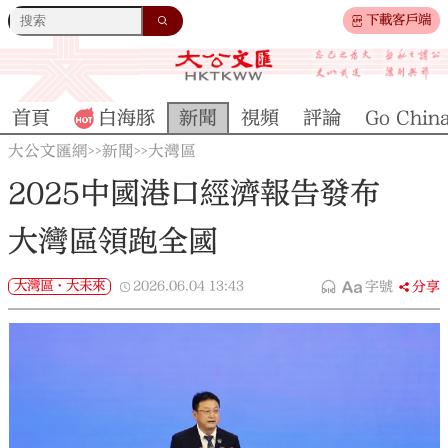
下載客戶端
首頁
白海豚
新聞
視頻
評論
Go Chin
大公文匯網
新聞
大灣區
>>
>>
2025中國港口經濟報告發布
大灣區領跑全國
大灣區·大未來
2026.06.04
13:43
字號
分享