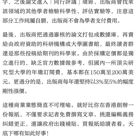
字，之後論文進入「同行評議」環節，出版商會找來
該領域的其他學者檢驗科學性、評估實驗等，注意這
部分工作純屬自願，出版商不會為學者支付費用。
最後，出版商把通過審核的論文打包成數據庫，再賣
給由政府資助的科研機構或大學圖書館，最終讀者群
還是那些投稿給期刊的科學家。由於採購定價都是獨
立進行的，缺乏官方數據做參考，但國內一所頂尖研
究型大學的年繳訂閱費，基本都在150萬至200萬美
元。更過分的是，出版商每年還堅持以3%至5%的幅度
剛性漲價。
這種商業業態簡直不可理喻。就好比你在香港創辦一
份報紙，不僅要求記者免費撰寫文章、挑選編輯義務
糾錯更正，還讓政府出錢補貼、買報紙給讀者看。天
底下哪有如此好事！