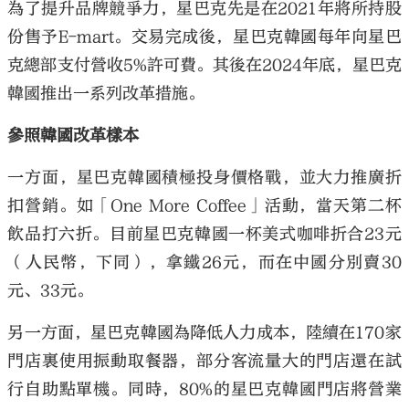
為了提升品牌競爭力，星巴克先是在2021年將所持股
份售予E-mart。交易完成後，星巴克韓國每年向星巴
克總部支付營收5%許可費。其後在2024年底，星巴克
韓國推出一系列改革措施。
參照韓國改革樣本
一方面，星巴克韓國積極投身價格戰，並大力推廣折
扣營銷。如「One More Coffee」活動，當天第二杯
飲品打六折。目前星巴克韓國一杯美式咖啡折合23元
（人民幣，下同），拿鐵26元，而在中國分別賣30
元、33元。
另一方面，星巴克韓國為降低人力成本，陸續在170家
門店裏使用振動取餐器，部分客流量大的門店還在試
行自助點單機。同時，80%的星巴克韓國門店將營業