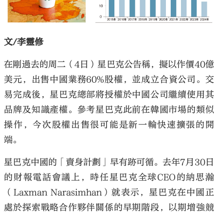
文/李靈修
在剛過去的周二（4日）星巴克公告稱，擬以作價40億
美元，出售中國業務60%股權，並成立合資公司。交
易完成後，星巴克總部將授權於中國公司繼續使用其
品牌及知識產權。參考星巴克此前在韓國市場的類似
操作，今次股權出售很可能是新一輪快速擴張的開
端。
星巴克中國的「賣身計劃」早有跡可循。去年7月30日
的財報電話會議上，時任星巴克全球CEO的納思瀚
（Laxman Narasimhan）就表示，星巴克在中國正
處於探索戰略合作夥伴關係的早期階段，以期增強競