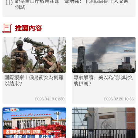
10
新皇崗口岸啟用在即 鄧炳強：下周四展開千人交通
測試
推薦內容
國際觀察｜俄烏衝突為何難
專家解讀：美以為何此時突
以結束？
襲伊朗？
2026.04.10
01:30
2026.02.28
10:36