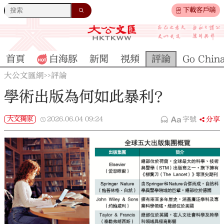
下載客戶端
首頁
白海豚
新聞
視頻
評論
Go Chin
大公文匯網
評論
>>
學術出版為何如此暴利？
大文獨家
2026.06.04
09:24
字號
分享