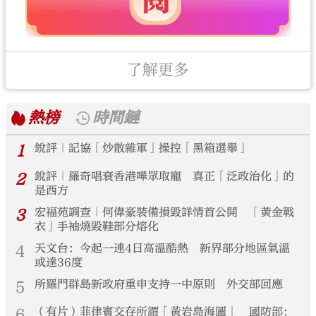
了解更多
熱榜
時間鏈
1
銳評｜記協「炒散雜軍」操控「黑箱選舉」
2
銳評｜羅奇唱衰香港嘩眾取寵 真正「泛政治化」的
是西方
3
宏福苑調查｜何偉豪裝備損毀詳情首公開 「黃金戰
衣」手袖燒毀鞋部分熔化
4
天文台：今起一連4日高溫酷熱 新界部分地區氣溫
或達36度
5
所羅門群島新政府重申支持一中原則 外交部回應
6
（有片）菲律賓交存所謂「黃岩島海圖」 國防部：