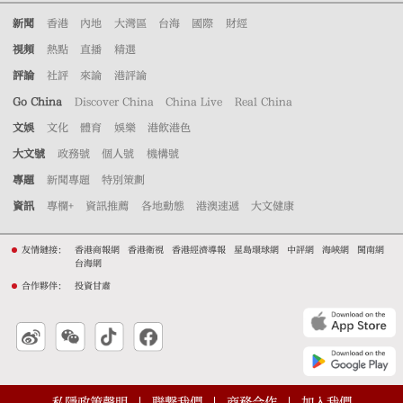
新聞
香港
內地
大灣區
台海
國際
財經
視頻
熱點
直播
精選
評論
社評
來論
港評論
Go China
Discover China
China Live
Real China
文娛
文化
體育
娛樂
港飲港色
大文號
政務號
個人號
機構號
專題
新聞專題
特別策劃
資訊
專欄+
資訊推薦
各地動態
港澳速遞
大文健康
友情鏈接：
香港商報網
香港衛視
香港經濟導報
星島環球網
中評網
海峽網
閩南網
台海網
合作夥伴：
投資甘肅
私隱政策聲明
聯繫我們
商務合作
加入我們