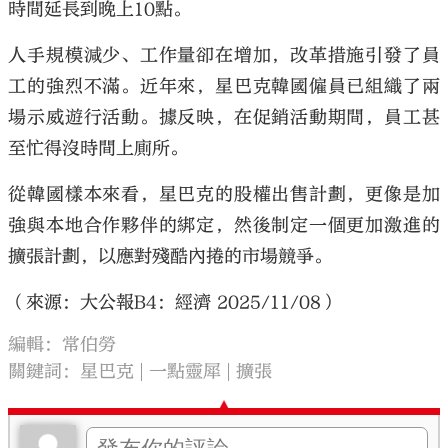
時間延長到晚上10點。
人手規模減少、工作量卻在增加，改革措施引發了員
工的強烈不滿。近年來，星巴克韓國僱員已組織了兩
場示威遊行活動。據反映，在促銷活動期間，員工甚
至忙得沒時間上廁所。
從韓國樣本來看，星巴克的股權出售計劃，更像是加
強與本地合作夥伴的綁定，然後制定一個更加激進的
擴張計劃，以應對殘酷內捲的市場競爭。
（來源：大公報B4：經濟 2025/11/08）
編輯：常伯勞
關鍵詞：
星巴克
一點靈犀
擴張