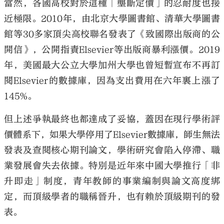
當然，各國高校對於這種「壟斷定價」的忍耐度也接
近極限。2010年，由北京大學圖書館、清華大學圖書
館等30多家頂尖高校聯名發表了《致國際出版商的公
開信》，公開指責Elsevier等出版商暴利漲價。2019
年，美國最大公立大學加州大學也曾短暫宣布不再訂
閱Elsevier的數據庫，因為支出費用在六年裏上漲了
145%。
但上述爭執最終也都達成了妥協，蓋因在現行學術評
價體系下，如果大學停用了Elsevier數據庫，師生無法
發表及查閱核心期刊論文，學術研究會陷入停滯、職
業發展會失去依據。特別是近年來中國大學推行「非
升即走」制度，青年教師的事業編制與論文高度綁
定，而頂級學者的職稱晉升，也有賴於頂級期刊的發
表。