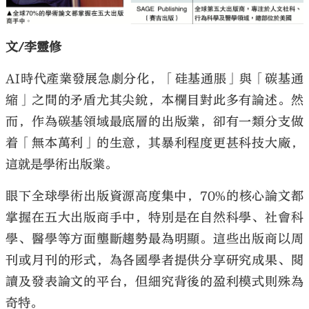
文/李靈修
AI時代產業發展急劇分化，「硅基通脹」與「碳基通
大公文匯
縮」之間的矛盾尤其尖銳，本欄目對此多有論述。然
而，作為碳基領域最底層的出版業，卻有一類分支做
着「無本萬利」的生意，其暴利程度更甚科技大廠，
這就是學術出版業。
眼下全球學術出版資源高度集中，70%的核心論文都
掌握在五大出版商手中，特別是在自然科學、社會科
學、醫學等方面壟斷趨勢最為明顯。這些出版商以周
刊或月刊的形式，為各國學者提供分享研究成果、閱
讀及發表論文的平台，但細究背後的盈利模式則殊為
奇特。