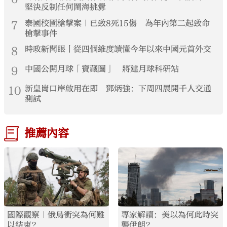
堅決反制任何鬧海挑釁
7
泰國校園槍擊案｜已致8死15傷 為年內第二起致命
槍擊事件
8
時政新聞眼丨從四個維度讀懂今年以來中國元首外交
9
中國公開月球「寶藏圖」 將建月球科研站
10
新皇崗口岸啟用在即 鄧炳強：下周四展開千人交通
測試
推薦內容
國際觀察｜俄烏衝突為何難
專家解讀：美以為何此時突
以結束？
襲伊朗？