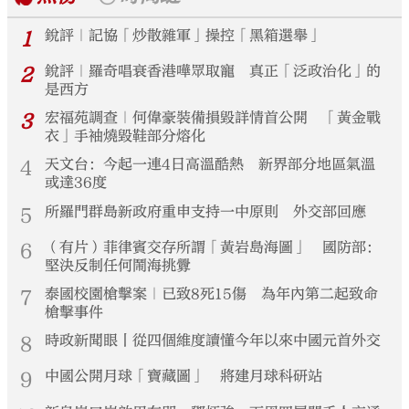
1
銳評｜記協「炒散雜軍」操控「黑箱選舉」
2
銳評｜羅奇唱衰香港嘩眾取寵 真正「泛政治化」的
是西方
3
宏福苑調查｜何偉豪裝備損毀詳情首公開 「黃金戰
衣」手袖燒毀鞋部分熔化
4
天文台：今起一連4日高溫酷熱 新界部分地區氣溫
或達36度
5
所羅門群島新政府重申支持一中原則 外交部回應
6
（有片）菲律賓交存所謂「黃岩島海圖」 國防部：
堅決反制任何鬧海挑釁
7
泰國校園槍擊案｜已致8死15傷 為年內第二起致命
槍擊事件
8
時政新聞眼丨從四個維度讀懂今年以來中國元首外交
9
中國公開月球「寶藏圖」 將建月球科研站