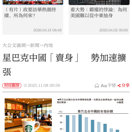
（有片）政要訪華熱潮持
看大勢｜霸權的悖論：為何
續，所為何來？
美國難以從中東抽身
2026.04.18
08:48
2026.04.02
00:00
大公文匯網
新聞
內地
>>
>>
星巴克中國「賣身」 勢加速擴
張
財經觀察
2025.11.08
00:56
字號
分享