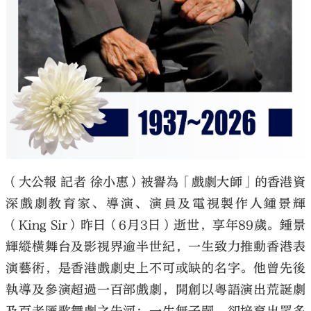
（大公報 記者 徐小惠）被譽為「戲劇大師」的香港資
深戲劇教育家、導演、演員及電視製作人鍾景輝
（King Sir）昨日（6月3日）逝世，享年89歲。鍾景
輝縱橫舞台及影視界逾半世紀，一生致力推動香港表
演藝術，是香港戲劇史上不可或缺的名字。他曾先後
執導及參演超過一百部戲劇，開創以粵語演出荒誕劇