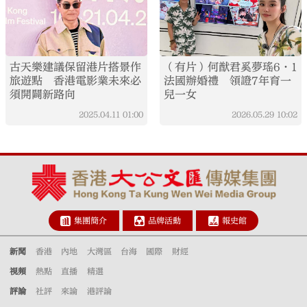
古天樂建議保留港片搭景作
（有片）何猷君奚夢瑤6·1
旅遊點 香港電影業未來必
法國辦婚禮 領證7年育一
須開闢新路向
兒一女
2025.04.11
01:00
2026.05.29
10:02
集團簡介
品牌活動
報史館
新聞
香港
內地
大灣區
台海
國際
財經
視頻
熱點
直播
精選
評論
社評
來論
港評論