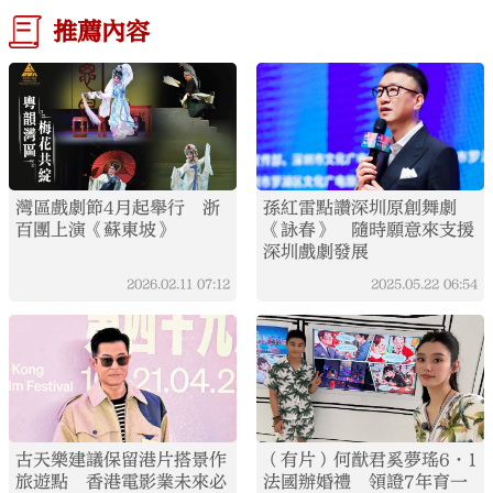
推薦內容
灣區戲劇節4月起舉行 浙
孫紅雷點讚深圳原創舞劇
百團上演《蘇東坡》
《詠春》 隨時願意來支援
深圳戲劇發展
2026.02.11
07:12
2025.05.22
06:54
古天樂建議保留港片搭景作
（有片）何猷君奚夢瑤6·1
旅遊點 香港電影業未來必
法國辦婚禮 領證7年育一