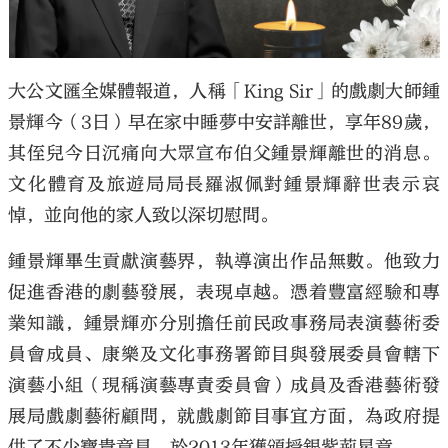
大公文匯全媒體報道，人稱「King Sir」的戲劇大師鍾
景輝今（3日）早在家中睡夢中安詳離世，享年89歲，
其侄兒今日沉痛向大眾宣布伯父鍾景輝離世的消息。
文化體育及旅遊局局長羅淑佩對鍾景輝辭世表示哀
悼，並向他的家人致以深切慰問。
鍾景輝畢生貢獻演藝界，執導演出作品無數。他致力
促進香港的劇藝發展，表現卓越。憑着豐富經驗和專
業知識，鍾景輝亦分別擔任前民政事務局表演藝術委
員會成員、康樂及文化事務署節目與發展委員會轄下
演藝小組（現稱演藝專責委員會）成員及香港藝術發
展局戲劇藝術顧問，就戲劇節目事宜方面，為政府提
供了不少寶貴意見，於2013年獲頒授銀紫荊星章。