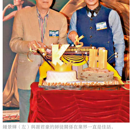
鍾景輝（左）與謝君豪的師徒關係在業界一直是佳話。