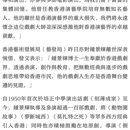
導和演出，亦參與多部電影演出，為我們留下寶貴的
集體回憶。他曾任教香港演藝學院培育無數知名藝
人。他的離世是香港演藝界的重大損失，我們將永遠
懷念這位戲劇大師並深深感激他對香港演藝界的卓越
貢獻。」
香港藝術發展局（藝發局）昨日亦對鍾景輝離世深表
惋惜，發文表示：「鍾景輝博士一生奉獻於香港戲劇
界，透過表演、創作與教育，把無數經典與進步的戲
劇思維帶給香港市民，他的戲劇人生亦是香港舞台變
遷的見證。」
自1950年首次於培正中學演出話劇《刻薄成家》至
今，鍾景輝執導及參演超過一百部戲劇，將《動物園
故事》《夢斷城西》《莫扎特之死》等眾多西方經典
引入香港；同時他亦積極鼓勵在地原創，導演《側