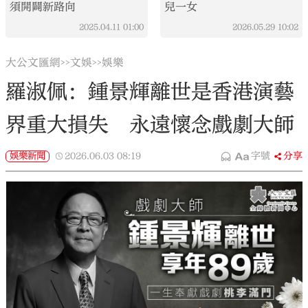
須開闢新路向
兒一女
2025.04.11
01:00
2026.05.29
10:02
大公文匯網
文娛
娛樂
>>
>>
羅淑佩：鍾景輝離世是香港演藝
界重大損失 永遠懷念戲劇大師
娛樂新聞
2026.06.03
08:19
字號
分享