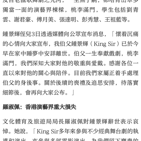
及百老匯歌舞劇之先河；一生無子嗣，卻培育出眾多
獨當一面的演藝界棟樑，桃李滿門，學生包括劉青
雲、謝君豪、傅月美、張達明、彭秀慧、王祖藍等。
鍾景輝侄兒3日透過媒體向公眾宣布消息，「懷着沉痛
的心情向大家宣布，我伯父鍾景輝（King Sir）已於今
早在家中睡夢中安詳離世。伯父一生奉獻戲劇，桃李
滿門，我們深知大家對他的敬重與愛戴。感謝各位一
直以來對他的關心與陪伴。目前我們家屬正着手處理
伯父的身後事。關於後續的喪禮及追思安排，待落實
細節後，會再向大家公布。」
羅淑佩：香港演藝界重大損失
文化體育及旅遊局局長羅淑佩對鍾景輝辭世表示哀
悼。她說，「King Sir多年來參與不少經典舞台劇的執