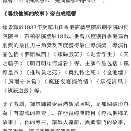
機會，可謂獨具慧眼，是周潤發的伯樂之一。
《尋找他鄉的故事》旁白成絕響
鍾景輝於1983年受邀出任香港演藝學院戲劇學院的創
院院長，帶領學院發展18載。他曾八度獲得香港舞台
劇獎的最佳男主角獎及四度獲得最佳導演獎，導演作
品包括《夢斷城西》《蝦碌戲班》《劍雪浮生》《天
之驕子》《明月明年何處看》等，主演作品包括《瘋
癲皇帝》《推銷員之死》《莫扎特之死》《金池塘》
《風雨守衣箱》《瘋狂夜宴搞偷情》《承受清風》
《謀殺遊戲》等。
除了戲劇，鍾景輝最令香港觀眾回味，是那個被形容
為「有靈魂的聲音」。在亞視經典節目《尋找他鄉的
故事》，他的旁白，讓戰火流離、異鄉奮鬥的故事，