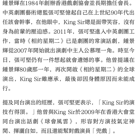
鍾景輝在1984年創辦香港戲劇協會並長期擔任會長。
中英劇團藝術總監張可堅憶起自己在上世紀90年代出
任該會幹事，在他眼中，King Sir總是面帶笑容，沒有
身為前輩的壓迫感。2011年，張可堅進入中英劇團工
作，當時《相約星期二》已是劇團的常演話劇，鍾景
輝從2007年開始就出演劇中主人公慕理一角。時至今
日，張可堅仍有一件想起就會遺憾的事。他曾提議在
鍾景輝80歲那一年，再次開啟《相約星期二》的全球
演出，King Sir雖應承，最後卻因身體原因而未能成
行。
提及同台演出的經歷，張可堅更表示，「King Sir的演
技冇得頂。」他曾與King Sir於2009年在香港大會堂
同台演出話劇《球會風雲》，形容對方演技氣定神
閒、揮灑自如，而且還能幫對戲演員「兜戲」。