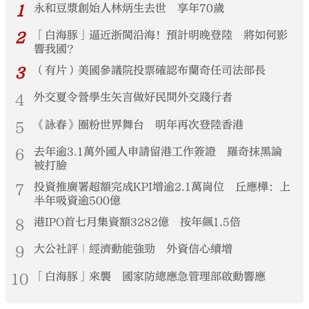
1
永和豆漿創始人林炳生去世 享年70歲
2
「白海豚」逼近浙閩沿海！預計明晚登陸 將如何影
響我國？
3
（有片）美國參議院投票確認布蘭奇任司法部長
4
外交夏令營學生矢言做好民間外交踐行者
5
《詠春》圈粉世界舞台 明年再次登陸香港
6
去年逾3.1萬外國人申請留港工作簽證 羅奇抹黑論
被打臉
7
投資推廣署超額完成KPI增逾2.1萬崗位 丘應樺：上
半年吸資逾500億
8
港IPO首七月集資額3282億 按年飆1.5倍
9
大公社評｜經濟動能強勁 外資信心續增
10
「白海豚」來襲 國家防總應急管理部啟動響應