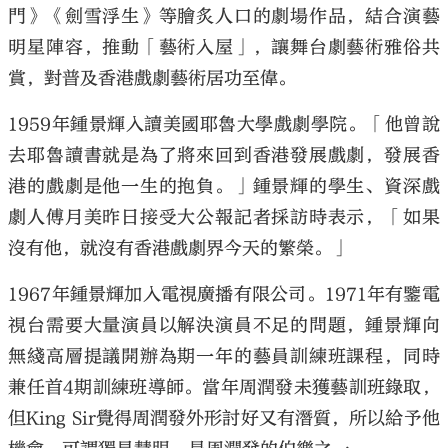
門》《劍雪浮生》等膾炙人口的劇場作品，結合演藝
明星陣容，推動「藝術入屋」，讓舞台劇藝術雅俗共
賞，對普及香港戲劇藝術居功至偉。
1959年鍾景輝入讀美國耶魯大學戲劇學院。「他曾說
去耶魯讀書就是為了將來回到香港發展戲劇，發展香
港的戲劇是他一生的抱負。」鍾景輝的學生、資深戲
劇人傅月美昨日接受大公報記者採訪時表示，「如果
沒有他，就沒有香港戲劇界今天的繁榮。」
1967年鍾景輝加入電視廣播有限公司。1971年有鑒電
視台需要大量演員以解決演員不足的問題，鍾景輝向
無綫高層提議開辦為期一年的藝員訓練班課程，同時
兼任首4期訓練班導師。當年周潤發未獲藝訓班錄取，
但King Sir覺得周潤發外形討好又有潛質，所以給予他