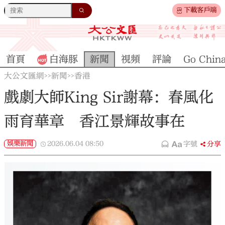
下載客戶端
首頁
白海豚
新聞
視頻
評論
Go Chin
大公文匯網
新聞
香港
>>
>>
戲劇大師King Sir謝幕：春風化
雨育華章 香江景輝故事在
娛樂新聞
2026.06.04
08:50
字號
分享