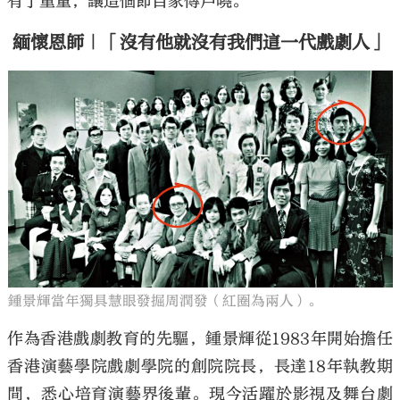
有了重量，讓這個節目家傳戶曉。
緬懷恩師｜「沒有他就沒有我們這一代戲劇人」
鍾景輝當年獨具慧眼發掘周潤發（紅圈為兩人）。
作為香港戲劇教育的先驅，鍾景輝從1983年開始擔任
香港演藝學院戲劇學院的創院院長，長達18年執教期
間，悉心培育演藝界後輩。現今活躍於影視及舞台劇