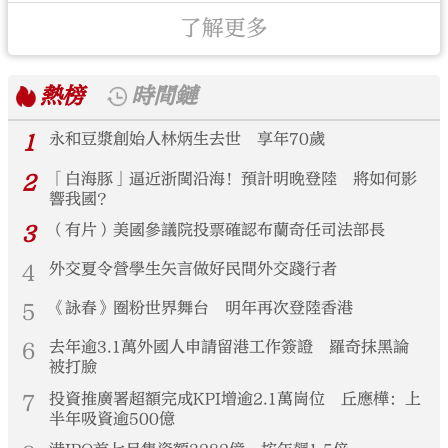
了解更多
熱榜
時間鏈
1
永和豆漿創始人林炳生去世 享年70歲
2
「白海豚」逼近浙閩沿海！預計明晚登陸 將如何影
響我國？
3
（有片）美國參議院投票確認布蘭奇任司法部長
4
外交夏令營學生矢言做好民間外交踐行者
5
《詠春》圈粉世界舞台 明年再次登陸香港
6
去年逾3.1萬外國人申請留港工作簽證 羅奇抹黑論
被打臉
7
投資推廣署超額完成KPI增逾2.1萬崗位 丘應樺：上
半年吸資逾500億