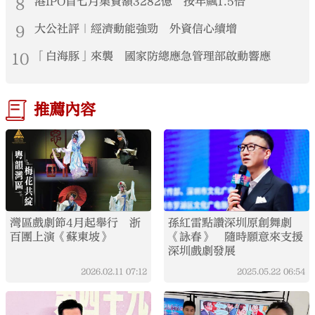
8
港IPO首七月集資額3282億 按年飆1.5倍
9
大公社評｜經濟動能強勁 外資信心續增
10
「白海豚」來襲 國家防總應急管理部啟動響應
推薦內容
灣區戲劇節4月起舉行 浙
孫紅雷點讚深圳原創舞劇
百團上演《蘇東坡》
《詠春》 隨時願意來支援
深圳戲劇發展
2026.02.11
07:12
2025.05.22
06:54