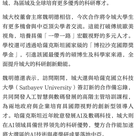
域，為區域及全球培育更多優秀的科研專才。
城大校董會主席魏明德相信，今次合作將令城大學生
有更多機會與中亞頂尖學者交流。這能打破傳統歐美
視角，培養具備「一帶一路」宏觀視野的多元人才。
學校還可透過哈薩克斯坦國家級的「博拉沙克國際獎
學金」，引進該國最優秀的碩博生及科學家來港，全
面提升城大的科研創新動能。
魏明德還表示，訪問期間，城大還與哈薩克國立科技
大學（Satbayev University）簽訂新的合作備忘錄，
共同開發人工智慧與數碼發展的高階主管培訓課程，
為兩地政府與企業培育具國際視野的創新型領導人
才。哈薩克斯坦近年銳意發展AI及數碼科技，城大則
在AI領域具備世界領先的科研優勢，雙方合作能加速
將大灣區的AI技術與產學研成果落地中亞。