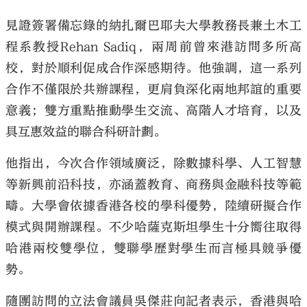
見證簽署備忘錄的納扎爾巴耶夫大學教務長兼土木工
程系教授Rehan Sadiq，兩周前曾來港訪問多所高
校，對於順利促成合作深感期待。他強調，這一系列
合作不僅限於共辦課程，更肩負深化兩地邦誼的重要
意義；雙方重點推動學生交流、高階人才培育，以及
具互惠效益的聯合科研計劃。
他指出，今次合作領域廣泛，除數據科學、人工智慧
等新興前沿科技，亦涵蓋教育、商務與金融科技等範
疇。大學會依據香港各校的學科優勢，陸續研擬合作
模式與開辦課程。不少哈薩克斯坦學生十分嚮往取得
哈港兩校雙學位，雙聯學歷對學生而言極具競爭優
勢。
隨團訪問的立法會議員吳傑莊向記者表示，香港與哈