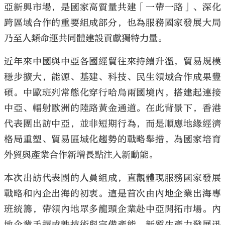
亞新興市場，是國家高質量共建「一帶一路」、深化
跨區域合作的重要組成部分，也為服務國家發展大局
乃至人類命運共同體建設貢獻獨特力量。
近年來中國與中亞各國經貿往來持續升溫，貿易規模
大公文匯
穩步擴大，能源、基建、科技、民生領域合作成果豐
碩。中歐班列常態化穿行哈烏兩國境內，搭建起連接
中亞、輻射歐洲的陸路黃金通道。在此背景下，香港
代表團出訪中亞，並非短期行為，而是順應地緣經濟
格局重塑、貿易區域化趨勢的戰略舉措，為國家培育
外貿與產業合作新增長點注入新動能。
本次出訪代表團的人員組成，直觀體現服務國家發展
戰略和內企出海的初衷。這是首次由內地企業出海專
班統籌，帶領內地眾多龍頭企業赴中亞開拓市場。內
地企業手握成熟技術與完備產能，新質生產力發展迅