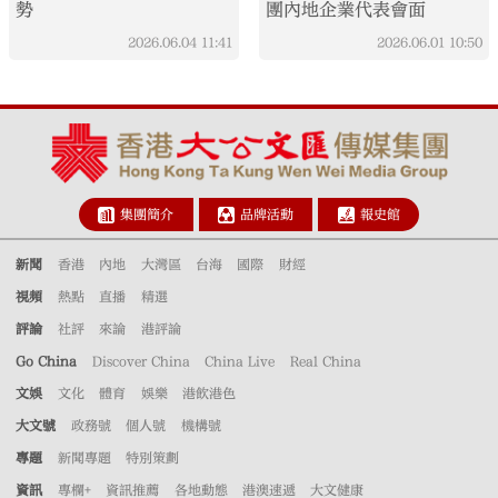
勢
團內地企業代表會面
2026.06.04
11:41
2026.06.01
10:50
集團簡介
品牌活動
報史館
新聞
香港
內地
大灣區
台海
國際
財經
視頻
熱點
直播
精選
評論
社評
來論
港評論
Go China
Discover China
China Live
Real China
文娛
文化
體育
娛樂
港飲港色
大文號
政務號
個人號
機構號
專題
新聞專題
特別策劃
資訊
專欄+
資訊推薦
各地動態
港澳速遞
大文健康