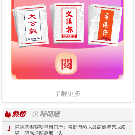
了解更多
熱榜
時間鏈
1
陳國基視察新皇崗口岸：各部門須以最高標準完成演
練 確保通關萬無一失