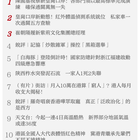
1
陳國基視察新皇崗口岸：各部門須以最高標準完成演
練 確保通關萬無一失
2
皇崗口岸新動態！紅外體溫偵測系統就位 私家車一
次過關五方查驗
3
崔朝陽履新紫荊文化集團總經理
4
銳評｜記協「炒散雜軍」操控「黑箱選舉」
5
「白海豚」登陸倒計時！國家防總針對浙江福建啟動
四級應急響應
6
陝西柞水突發泥石流 一家人1死2失聯
7
（有片）街訪｜月入10萬在港算「窮人」？港人每月
收支大揭秘！
8
銳評｜羅奇唱衰香港嘩眾取寵 真正「泛政治化」的
是西方
9
天文台：今起一連4日高溫酷熱 新界部分地區氣溫
或達36度
10
港區全國人大代表體悟紅色精神 冀港青繼承先輩們
不屈不撓精神