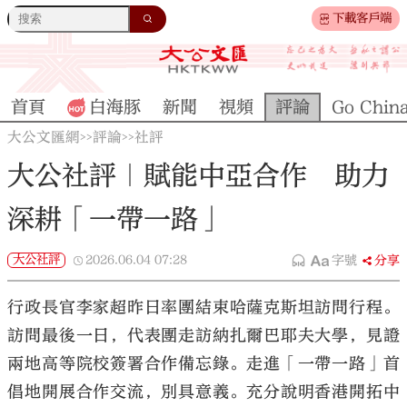
下載客戶端
首頁
白海豚
新聞
視頻
評論
Go Chin
大公文匯網
評論
社評
>>
>>
大公社評｜賦能中亞合作 助力
深耕「一帶一路」
大公社評
2026.06.04
07:28
字號
分享
行政長官李家超昨日率團結束哈薩克斯坦訪問行程。
訪問最後一日，代表團走訪納扎爾巴耶夫大學，見證
兩地高等院校簽署合作備忘錄。走進「一帶一路」首
倡地開展合作交流，別具意義。充分說明香港開拓中