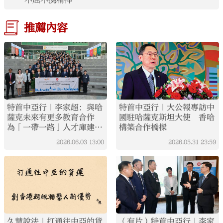
推薦內容
特首中亞行｜李家超：與哈
特首中亞行｜大公報專訪中
薩克未來有更多教育合作
國駐哈薩克斯坦大使 香哈
為「一帶一路」人才庫建設
構築合作橋樑
作貢獻
2026.06.03
13:00
2026.05.31
23:59
久慧說法｜打通往中亞的貨
（有片）特首中亞行｜李家