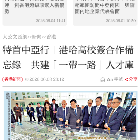
運 創香港超級聯繫人新優
超率團訪問中亞兩國 與隨
勢
團內地企業代表會面
2026.06.04
11:41
2026.06.01
10:50
大公文匯網
新聞
香港
>>
>>
特首中亞行｜港哈高校簽合作備
忘錄 共建「一帶一路」人才庫
香港新聞
2026.06.03
23:12
字號
分享