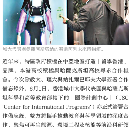
城大代表團參觀阿斯塔納的努爾阿列未來博物館。
近年來，特區政府積極在中亞地區打造「留學香港」
品牌，本港高校積極與哈薩克斯坦高校尋求合作機
會。今次除教大、理大與納扎爾巴耶夫大學簽署合作
備忘錄外，6月1日，香港城市大學代表團與哈薩克斯
坦科學和高等教育部轄下的「國際計劃中心」（JSC
'Center for International Programs'）亦正式簽署合
作備忘錄，雙方將攜手推動教育與科學領域的深度合
作，聚焦可再生能源、環境工程及核能等前沿科研領