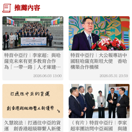
推薦內容
特首中亞行｜李家超：與哈
特首中亞行｜大公報專訪中
薩克未來有更多教育合作
國駐哈薩克斯坦大使 香哈
為「一帶一路」人才庫建設
構築合作橋樑
作貢獻
2026.06.03
13:00
2026.05.31
23:59
久慧說法｜打通往中亞的貨
（有片）特首中亞行｜李家
運 創香港超級聯繫人新優
超率團訪問中亞兩國 與隨