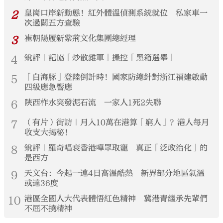
2
皇崗口岸新動態！紅外體溫偵測系統就位 私家車一
次過關五方查驗
3
崔朝陽履新紫荊文化集團總經理
4
銳評｜記協「炒散雜軍」操控「黑箱選舉」
5
「白海豚」登陸倒計時！國家防總針對浙江福建啟動
四級應急響應
6
陝西柞水突發泥石流 一家人1死2失聯
7
（有片）街訪｜月入10萬在港算「窮人」？港人每月
收支大揭秘！
8
銳評｜羅奇唱衰香港嘩眾取寵 真正「泛政治化」的
是西方
9
天文台：今起一連4日高溫酷熱 新界部分地區氣溫
或達36度
10
港區全國人大代表體悟紅色精神 冀港青繼承先輩們
不屈不撓精神