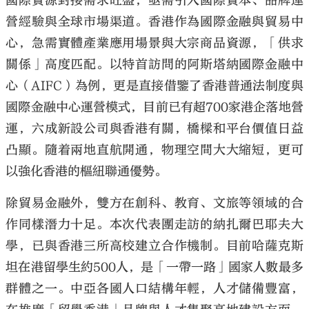
國際資源對接需求旺盛，亟需引入國際資本、品牌運
營經驗與全球市場渠道。香港作為國際金融與貿易中
心，急需實體產業應用場景與大宗商品資源，「供求
關係」高度匹配。以特首訪問的阿斯塔納國際金融中
心（AIFC）為例，更是直接借鑒了香港普通法制度與
國際金融中心運營模式，目前已有超700家港企落地營
運，六成新設公司與香港有關，橋樑和平台價值日益
凸顯。隨着兩地直航開通，物理空間大大縮短，更可
以強化香港的樞紐聯通優勢。
除貿易金融外，雙方在創科、教育、文旅等領域的合
作同樣潛力十足。本次代表團走訪的納扎爾巴耶夫大
學，已與香港三所高校建立合作機制。目前哈薩克斯
坦在港留學生約500人，是「一帶一路」國家人數最多
群體之一。中亞各國人口結構年輕，人才儲備豐富，