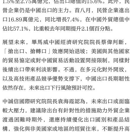
1.5%至2.75萬億元，佔出口總值的15.6%。此外，民
營企業仍是中國出口的主力。首八月，民營企業進出
口16.89萬億元，同比增長7.4%，在中國外貿總值中
佔比57.1%，比重較去年同期提升2.1個百分點。
展望未來，畢馬威中國經濟研究院院長蔡偉判斷，
「搶出口、搶轉口」效應開始退坡；美國與其他國家
的貿易協定或對中國貿易活動設置間接限制，同樣對
後續出口帶來利淡影響。不過，在多元化對外開放，
以及高技術產品競爭優勢支撐下，中國出口長期韌性
依然存在，未來出口下行風險預計可控。
中誠信國際研究院院長袁海霞認為，未來出口或面臨
較大壓力，建議除出台有針對性的措施助力外貿企業
渡過困難時期外，還應持續優化出口國別和產品結
構，強化與非美國家或地區的經貿往來，不斷提升高