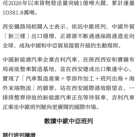
司2026年以來貨物發送量突破1億噸大關，累計運量
10381.8萬噸。
西安鐵路局相關人士表示，依託中歐班列，中國外貿
「新三樣」出口穩增，正源源不斷通過絲路通道走向
全球，成為中國和中亞貿易提質升級的生動寫照。
中國新能源汽車企業吉利汽車，在陝西西安和寶雞布
局兩座整車製造基地，並在西安建成出口集運中心，
實現了「汽車製造產業＋零部件加工＋班列出海＋海
外末端物流」的願景。站在西安國際港放眼望去，一
排排整齊停放的新能源汽車正在等待裝車，吉利汽車
正乘坐中歐班列駛向更廣闊的國際市場。
數讀中歐中亞班列
開行班列穩增