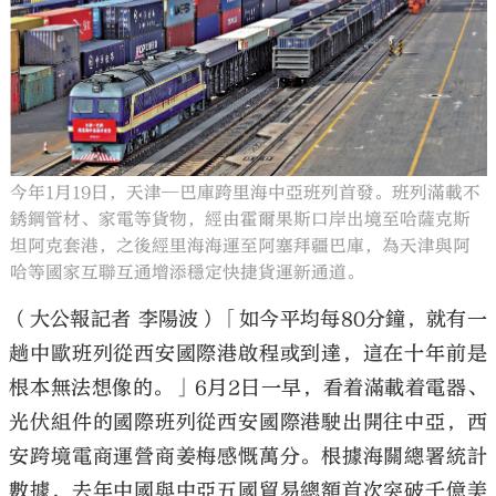
大公文匯
今年1月19日，天津─巴庫跨里海中亞班列首發。班列滿載不
銹鋼管材、家電等貨物，經由霍爾果斯口岸出境至哈薩克斯
坦阿克套港，之後經里海海運至阿塞拜疆巴庫，為天津與阿
哈等國家互聯互通增添穩定快捷貨運新通道。
（大公報記者 李陽波）「如今平均每80分鐘，就有一
趟中歐班列從西安國際港啟程或到達，這在十年前是
根本無法想像的。」6月2日一早，看着滿載着電器、
光伏組件的國際班列從西安國際港駛出開往中亞，西
安跨境電商運營商姜梅感慨萬分。根據海關總署統計
數據，去年中國與中亞五國貿易總額首次突破千億美