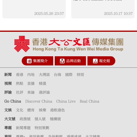
2025.05.26
23:57
2025.10.17
10:37
集團簡介
品牌活動
報史館
新聞
香港
內地
大灣區
台海
國際
財經
視頻
熱點
直播
精選
評論
社評
來論
港評論
Go China
Discover China
China Live
Real China
文娛
文化
體育
娛樂
港飲港色
大文號
政務號
個人號
機構號
專題
新聞專題
特別策劃
資訊
專欄+
資訊推薦
各地動態
港澳速遞
大文健康