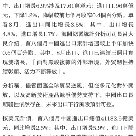
中，出口增長6.9%涉及17.61萬意元；進口11.96萬億
元，下降1.2%，降幅較前七個月收窄0.4個百分點。單
看8月，進出口同比增長3.5%；其中，出口增長
4.8%，進口增長1.7%。海關總署統計分析司司長呂大
良介紹，首八個月中國進出口累計增速較上半年加快
0.6個百分點，其中，8月出口、進口已連續三個月實
現雙增長，「面對嚴峻複雜的外部環境，外貿韌性持
續彰顯、活力不斷釋放」。
分析稱，儘管面臨全球貿易逆風，但在多元化對外開
放，以及高新技術產品競爭優勢支撐下，中國出口長
期韌性依然存在，未來出口下行風險預計可控。
按美元計價，首八個月中國進出口總值41182.6億美
元，同比增長2.5%；其中，出口增長5.9%，進口下降