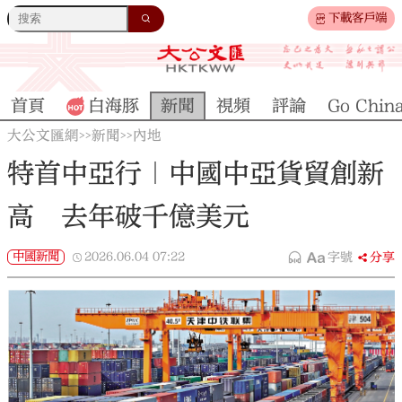
下載客戶端
首頁
白海豚
新聞
視頻
評論
Go Chin
大公文匯網
新聞
內地
>>
>>
特首中亞行｜中國中亞貨貿創新
高 去年破千億美元
中國新聞
2026.06.04
07:22
字號
分享