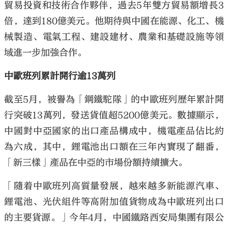
貿易投資和技術合作夥伴，過去5年雙方貿易額增長3
倍，達到180億美元。他期待與中國在能源、化工、機
械製造、電氣工程、建設建材、農業和基礎設施等領
域進一步加強合作。
中歐班列累計開行逾13萬列
截至5月，被譽為「鋼鐵駝隊」的中歐班列歷年累計開
行突破13萬列，發送貨值超5200億美元。數據顯示，
中國對中亞國家的出口產品構成中，機電產品佔比約
為六成，其中，鋰電池出口額在三年內實現了翻番，
「新三樣」產品在中亞的市場份額持續擴大。
「隨着中歐班列高質量發展，越來越多新能源汽車、
鋰電池、光伏組件等高附加值貨物成為中歐班列出口
的主要貨源。」今年4月，中國鐵路西安局集團有限公