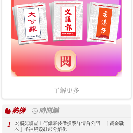
了解更多
熱榜
時間鏈
1
宏福苑調查｜何偉豪裝備損毀詳情首公開 「黃金戰
衣」手袖燒毀鞋部分熔化