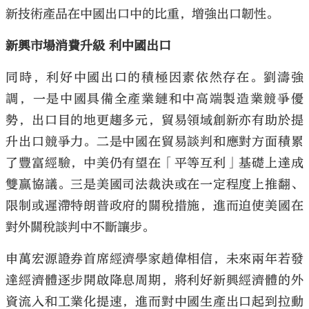
新技術產品在中國出口中的比重，增強出口韌性。
新興市場消費升級 利中國出口
同時，利好中國出口的積極因素依然存在。劉濤強
調，一是中國具備全產業鏈和中高端製造業競爭優
勢，出口目的地更趨多元，貿易領域創新亦有助於提
升出口競爭力。二是中國在貿易談判和應對方面積累
了豐富經驗，中美仍有望在「平等互利」基礎上達成
雙贏協議。三是美國司法裁決或在一定程度上推翻、
限制或遲滯特朗普政府的關稅措施，進而迫使美國在
對外關稅談判中不斷讓步。
申萬宏源證券首席經濟學家趙偉相信，未來兩年若發
達經濟體逐步開啟降息周期，將利好新興經濟體的外
資流入和工業化提速，進而對中國生產出口起到拉動