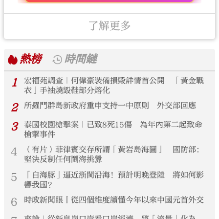
了解更多
熱榜
時間鏈
1
宏福苑調查｜何偉豪裝備損毀詳情首公開 「黃金戰
衣」手袖燒毀鞋部分熔化
2
所羅門群島新政府重申支持一中原則 外交部回應
3
泰國校園槍擊案｜已致8死15傷 為年內第二起致命
槍擊事件
4
（有片）菲律賓交存所謂「黃岩島海圖」 國防部：
堅決反制任何鬧海挑釁
5
「白海豚」逼近浙閩沿海！預計明晚登陸 將如何影
響我國？
6
時政新聞眼丨從四個維度讀懂今年以來中國元首外交