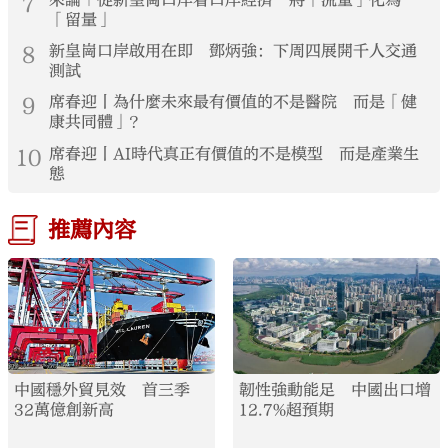
7
來論｜從新皇崗口岸看口岸經濟 將「流量」化為
「留量」
8
新皇崗口岸啟用在即 鄧炳強：下周四展開千人交通
測試
9
席春迎丨為什麼未來最有價值的不是醫院 而是「健
康共同體」？
10
席春迎丨AI時代真正有價值的不是模型 而是產業生
態
推薦內容
中國穩外貿見效 首三季
韌性強動能足 中國出口增
32萬億創新高
12.7%超預期