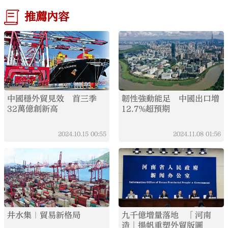
推薦內容
中國穩外貿見效 首三季
韌性強動能足 中國出口增
32萬億創新高
12.7%超預期
2024.10.15
00:55
2024.11.08
01:56
井水集｜貿易新格局
九千億增量落地 「河南
造」揚帆重塑外貿版圖