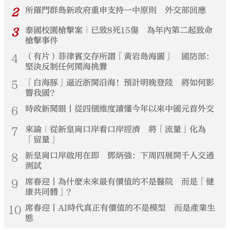
2
所羅門群島新政府重申支持一中原則 外交部回應
3
泰國校園槍擊案｜已致8死15傷 為年內第二起致命
槍擊事件
4
（有片）菲律賓交存所謂「黃岩島海圖」 國防部：
堅決反制任何鬧海挑釁
5
「白海豚」逼近浙閩沿海！預計明晚登陸 將如何影
響我國？
6
時政新聞眼丨從四個維度讀懂今年以來中國元首外交
7
來論｜從新皇崗口岸看口岸經濟 將「流量」化為
「留量」
8
新皇崗口岸啟用在即 鄧炳強：下周四展開千人交通
測試
9
席春迎丨為什麼未來最有價值的不是醫院 而是「健
康共同體」？
10
席春迎丨AI時代真正有價值的不是模型 而是產業生
態