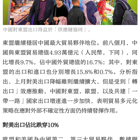
中國對東盟出口得益於「供應鏈協同」。
東盟繼續穩居中國最大貿易夥伴地位。前八個月，中
國與東盟貿易總值4.93萬億元（人民幣，下同），同
比增長9.7%，佔中國外貿總值的16.7%；其中，對東
盟的出口和進口也分別增長15.8%和0.7%。分析指
出，上月對美出口降幅雖則繼續擴大，但是受到「轉
出口」效應推動，中國對東盟、歐盟，以及共建「一
帶一路」國家出口增速進一步加快，表明貿易多元化
策略在應對外部不確定性方面仍持續發揮作用。
對美出口佔比跌穿10%
歐盟和美國為中國第二、第三大貿易夥伴。數據顯