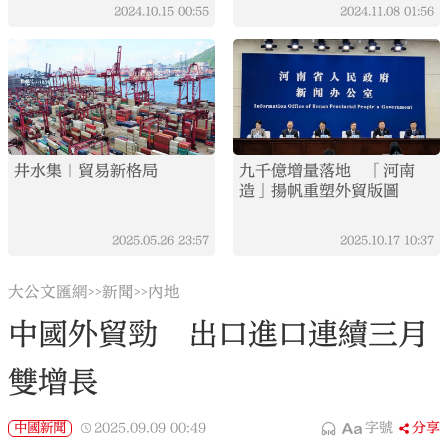
2024.10.15
00:55
2024.11.08
01:56
井水集｜貿易新格局
九千億增量落地 「河南
造」揚帆重塑外貿版圖
2025.05.26
23:57
2025.10.17
10:37
大公文匯網
新聞
內地
>>
>>
中國外貿勁 出口進口連續三月
雙增長
中國新聞
2025.09.09
00:49
字號
分享