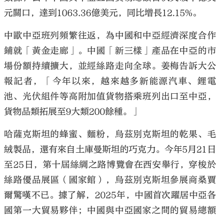
元關口，達到1063.36億美元，同比增長12.15%。
中歐中亞班列頻繁往返，為中國和中亞經濟深度合作
鋪就「黃金走廊」。中國「新三樣」產品在中亞的市
場份額持續擴大，並經絲路走向全球。姜梅告訴大公
報記者，「今年以來，越來越多新能源汽車、鋰電
池、光伏組件等高附加值貨物搭乘班列出口至中亞，
貨物品類拓展至9大類200餘種。」
哈薩克斯坦的蜂蜜、麵粉，烏茲別克斯坦的乾果、毛
絨製品，還有來自土庫曼斯坦的巧克力。今年5月21日
至25日，第十屆絲綢之路博覽會在西安舉行，穿梭於
絲路優品展區（國家館），烏茲別克斯坦參展商桑賈
爾驚嘆不已。據了解，2025年，中國首次躍居中亞各
國第一大貿易夥伴；中國與中亞國家之間的貿易總額