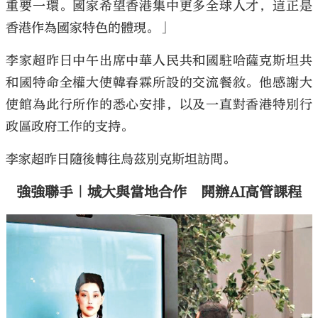
重要一環。國家希望香港集中更多全球人才，這正是
香港作為國家特色的體現。」
李家超昨日中午出席中華人民共和國駐哈薩克斯坦共
和國特命全權大使韓春霖所設的交流餐敘。他感謝大
使館為此行所作的悉心安排，以及一直對香港特別行
政區政府工作的支持。
李家超昨日隨後轉往烏茲別克斯坦訪問。
強強聯手｜城大與當地合作 開辦AI高管課程