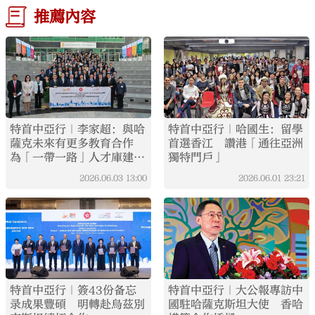
推薦內容
特首中亞行｜李家超：與哈
特首中亞行｜哈國生：留學
薩克未來有更多教育合作
首選香江 讚港「通往亞洲
為「一帶一路」人才庫建設
獨特門戶」
作貢獻
2026.06.03
13:00
2026.06.01
23:21
特首中亞行｜簽43份备忘
特首中亞行｜大公報專訪中
录成果豐碩 明轉赴烏茲別
國駐哈薩克斯坦大使 香哈