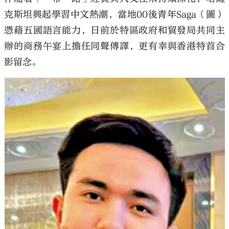
克斯坦興起學習中文熱潮，當地00後青年Saga（圖）
憑藉五國語言能力，日前於特區政府和貿發局共同主
辦的商務午宴上擔任同聲傳譯，更有幸與香港特首合
影留念。