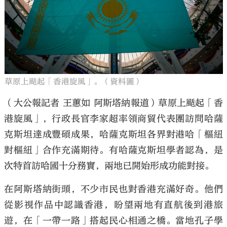
草原上颳起「香港旋風」。（資料圖）
（大公報記者 王蕙如 阿斯塔納報道）草原上颳起「香
港旋風」，行政長官李家超率領商貿代表團訪問哈薩
克斯坦達成豐碩成果，哈薩克斯坦各界對港哈「樞紐
對樞紐」合作充滿期待。有哈薩克斯坦學者認為，是
次特首訪哈國十分務實，兩地已開始形成功能對接。
在阿斯塔納街頭，不少市民也對香港充滿好奇。他們
從影視作品中認識香港，盼望兩地有直航後到港旅
遊，在「一帶一路」搭起民心相通之橋。當地孔子學