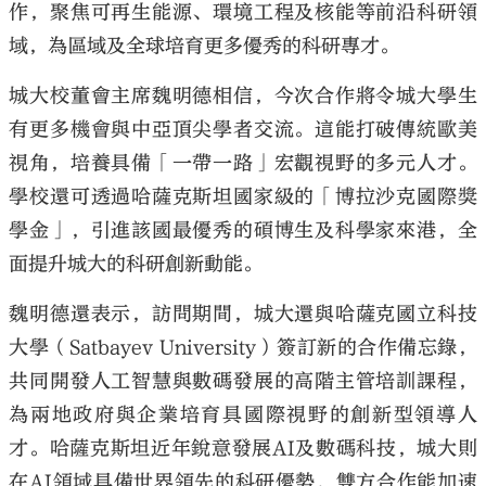
作，聚焦可再生能源、環境工程及核能等前沿科研領
域，為區域及全球培育更多優秀的科研專才。
城大校董會主席魏明德相信，今次合作將令城大學生
有更多機會與中亞頂尖學者交流。這能打破傳統歐美
視角，培養具備「一帶一路」宏觀視野的多元人才。
學校還可透過哈薩克斯坦國家級的「博拉沙克國際獎
學金」，引進該國最優秀的碩博生及科學家來港，全
面提升城大的科研創新動能。
魏明德還表示，訪問期間，城大還與哈薩克國立科技
大學（Satbayev University）簽訂新的合作備忘錄，
共同開發人工智慧與數碼發展的高階主管培訓課程，
為兩地政府與企業培育具國際視野的創新型領導人
才。哈薩克斯坦近年銳意發展AI及數碼科技，城大則
在AI領域具備世界領先的科研優勢，雙方合作能加速