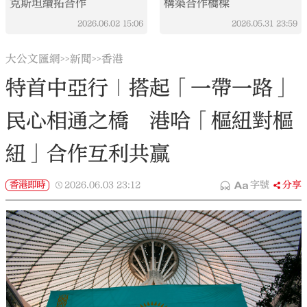
克斯坦續拓合作
構築合作橋樑
2026.06.02
15:06
2026.05.31
23:59
大公文匯網
新聞
香港
>>
>>
特首中亞行｜搭起「一帶一路」
民心相通之橋 港哈「樞紐對樞
紐」合作互利共贏
香港即時
2026.06.03
23:12
字號
分享