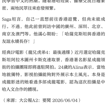
民學習中文的熱潮。隨着港哈經貿、醫療交流日趨緊
密，兩地民眾往來愈發頻繁。
Saga坦言，自己一直想前往香港遊覽，但尚未能成
行。不過，他此前曾到訪中國的廣州、深圳、北京、
南京及澳門等。他滿心期盼：「哈薩克斯坦與香港的
友誼永續長存！」
經典IP電影《龍兄虎弟4：最後通牒》近月選定哈薩克
斯坦阿拉木圖州卡斯克連取景，香港著名影星成龍領
銜的拍攝團隊即將進駐開拍。24歲的Alina表示，當地
地貌獨特，影視拍攝能夠對外展示本土風光。本身是
成龍影迷的她看過多部成龍電影，認為這次拍攝是中
哈人文合作的體現。
（來源：大公報A2：要聞 2026/06/04）