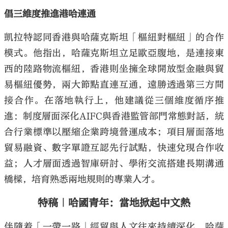
倡三維度推進港哈連通
凱拉特認同香港與哈薩克斯坦「樞紐對樞紐」的合作
模式。他指出，哈薩克斯坦立足歐亞腹地，是連接東
西的陸路物流樞紐，香港則坐擁全球開放型金融與貿
易樞紐優勢，兩大節點直連互通，遠勝透過第三方間
接合作。在落地執行上，他建議從三個維度循序推
進：制度層面深化AIFC與香港監管部門常態對話，統
合行業標準以壓縮企業跨境營運成本；項目層面落地
貿易融資、數字單證互認先行試點，快速兌現合作收
益；人才層面透過智庫研討、學術交流搭建長期溝通
橋樑，培育熟悉兩地規則的專業人才。
特稿｜哈國青年：當地掀起中文熱
伴隨着「一帶一路」經貿與人文往來持續深化，哈薩