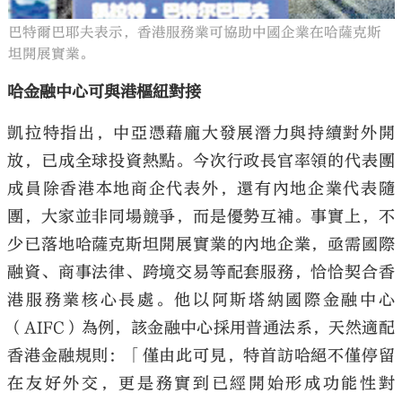
巴特爾巴耶夫表示，香港服務業可協助中國企業在哈薩克斯
坦開展實業。
哈金融中心可與港樞紐對接
凱拉特指出，中亞憑藉龐大發展潛力與持續對外開
放，已成全球投資熱點。今次行政長官率領的代表團
成員除香港本地商企代表外，還有內地企業代表隨
團，大家並非同場競爭，而是優勢互補。事實上，不
少已落地哈薩克斯坦開展實業的內地企業，亟需國際
融資、商事法律、跨境交易等配套服務，恰恰契合香
港服務業核心長處。他以阿斯塔納國際金融中心
（AIFC）為例，該金融中心採用普通法系，天然適配
香港金融規則：「僅由此可見，特首訪哈絕不僅停留
在友好外交，更是務實到已經開始形成功能性對