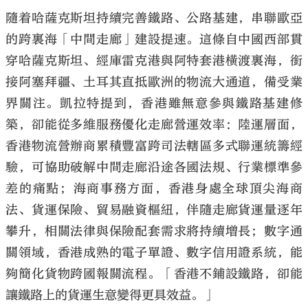
隨着哈薩克斯坦持續完善鐵路、公路基建，串聯歐亞
的跨裏海「中間走廊」建設提速。這條自中國西部貫
穿哈薩克斯坦、經庫雷克港與阿特套港橫渡裏海，銜
接阿塞拜疆、土耳其直抵歐洲的物流大通道，備受業
界關注。凱拉特提到，香港雖無意參與鐵路基建修
築，卻能從多維服務優化走廊營運效率：陸運層面，
香港物流營辦商累積豐富跨司法轄區多式聯運統籌經
驗，可協助破解中間走廊沿途各國法規、行業標準參
差的痛點；海商事務方面，香港身處全球頂尖海商
法、貨運保險、貿易融資樞紐，伴隨走廊貨運量逐年
攀升，相關法律與保險配套需求將持續增長；數字通
關領域，香港成熟的電子單證、數字信用證系統，能
夠簡化貨物跨國報關流程。「香港不鋪設鐵路，卻能
讓鐵路上的貨運生意變得更具效益。」