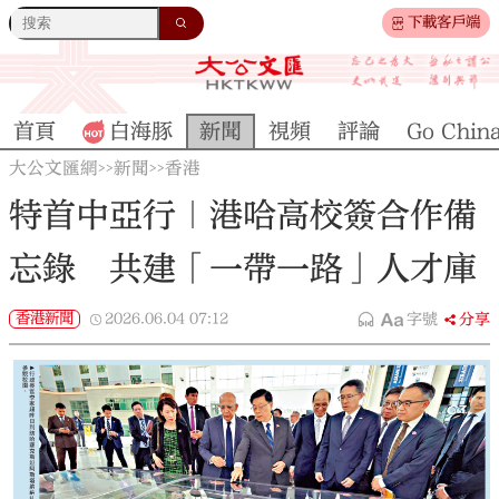
下載客戶端
首頁
白海豚
新聞
視頻
評論
Go Chin
大公文匯網
新聞
香港
>>
>>
特首中亞行｜港哈高校簽合作備
忘錄 共建「一帶一路」人才庫
香港新聞
2026.06.04
07:12
字號
分享