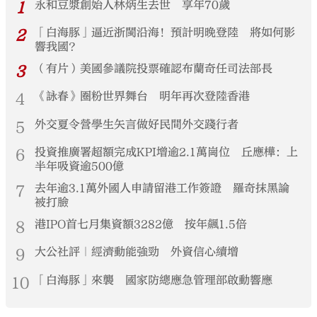
1
永和豆漿創始人林炳生去世 享年70歲
2
「白海豚」逼近浙閩沿海！預計明晚登陸 將如何影
響我國？
3
（有片）美國參議院投票確認布蘭奇任司法部長
4
《詠春》圈粉世界舞台 明年再次登陸香港
5
外交夏令營學生矢言做好民間外交踐行者
6
投資推廣署超額完成KPI增逾2.1萬崗位 丘應樺：上
半年吸資逾500億
7
去年逾3.1萬外國人申請留港工作簽證 羅奇抹黑論
被打臉
8
港IPO首七月集資額3282億 按年飆1.5倍
9
大公社評｜經濟動能強勁 外資信心續增
10
「白海豚」來襲 國家防總應急管理部啟動響應