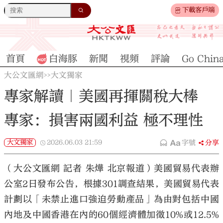
下載客戶端
首頁
白海豚
新聞
視頻
評論
Go Chin
大公文匯網
大文獨家
>>
專家解讀｜美國再揮關稅大棒
專家：損害兩國利益 極不理性
大文獨家
2026.06.03
21:59
字號
分享
（大公文匯網 記者 朱燁 北京報道）美國貿易代表辦
公室2日發布公告，根據301調查結果，美國貿易代表
計劃以「未禁止進口強迫勞動產品」為由對包括中國
內地及中國香港在內的60個經濟體加徵10%或12.5%