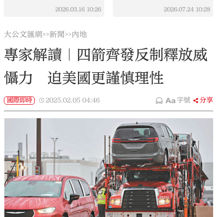
2026.03.16
10:26
2026.07.24
10:28
大公文匯網
新聞
內地
>>
>>
專家解讀｜四箭齊發反制釋放威
懾力 迫美國更謹慎理性
國際即時
2025.02.05
04:46
字號
分享