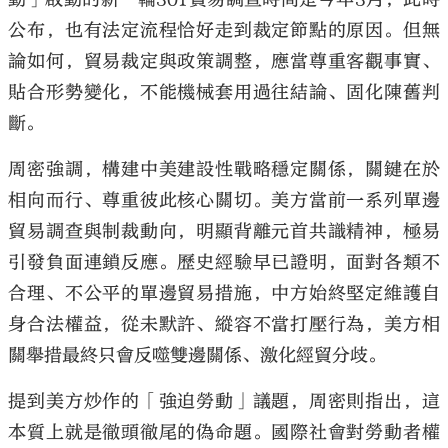
公布，也有法定流程恰好走到裁定節點的原因。但無
論如何，貿易裁定與政策調整，應當尊重客觀事實、
貼合形勢變化，不能機械套用過往結論、固化陳舊判
斷。
周密強調，構建中美建設性戰略穩定關係，關鍵在於
相向而行、尊重彼此核心關切。美方當前一系列單邊
貿易調查與制裁動向，明顯背離元首共識精神，極易
引發負面連鎖反應。歷史經驗早已證明，面對各類不
合理、不公平的單邊貿易措施，中方始終堅定維護自
身合法權益，從未默許、縱容不當打壓行為，美方相
關舉措最終只會反噬雙邊關係、激化經貿分歧。
提到美方炒作的「強迫勞動」議題，周密則指出，這
本質上就是徹頭徹尾的偽命題。國際社會對勞動者權