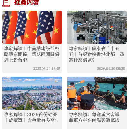
推薦內容
專家解讀｜中美構建設性戰
專家解讀｜廣東省「十五
略穩定關係 標誌兩國關係
五」首提對接香港北都 透
邁上新台階
露什麼信號？
2026.05.14
13:45
2026.04.28
09:25
專家解讀｜2026首份經濟
專家解讀：每逢重大會議
「成績單」含金量有多高？
菲軍方必在南海製造摩擦