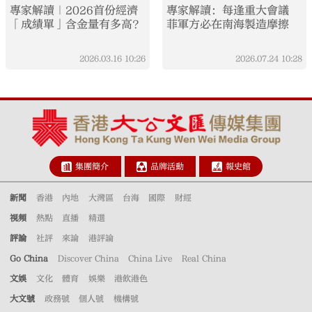
專家解讀｜2026首份經濟
專家解讀：每逢重大會議
「成績單」含金量有多高？
菲軍方必在南海製造摩擦
2026.03.16
10:26
2026.07.24
10:28
集團簡介
品牌活動
報史館
新聞
香港
內地
大灣區
台海
國際
財經
視頻
熱點
直播
精選
評論
社評
來論
港評論
Go China
Discover China
China Live
Real China
文娛
文化
體育
娛樂
港飲港色
大文號
政務號
個人號
機構號