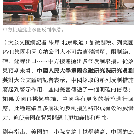
中方接連拋出多個反制舉措。
（大公文匯網記者 朱燁 北京報道）加徵關稅、列美國
PVH集團和因美納公司入不可靠實體清單，限制鎢、
碲、鉍等出口……中方接連拋出多個反制舉措。從效
果預期來看，
中國人民大學重陽金融研究院研究員劉
英
對大公文匯網記者表示，中國採取的系列反制措施
將起到警示作用，並向美國傳遞了一個明確的信息：
如果美國再挑起事端，中國將有更多的措施進行回
應，此種連續且多層次的反制措施將形成有效的威懾
力，迫使美國在貿易問題上更加謹慎和理性。
劉英指出，美國的「小院高牆」越壘越高，中國的應