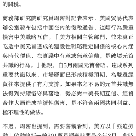
的關稅。
商務部研究院研究員周密對記者表示，美國貿易代表
辦公室發布包括中國在內的徵稅通告，這類行為嚴重
損害中美戰略互信。「美方相關主管部門，並未真正
大公文匯
吃透中美元首達成的建設性戰略穩定關係的核心內涵
與時代價值，在實踐中有意或無意偏離，是破壞元首
共識的行為。」他說，自5月兩國元首會晤、達成系列
重要共識以來，市場層面已形成積極預期，為雙邊經
貿往來提供了有力支撐。如果來之不易的元首共識無
法得到持續恪守與落地，勢必對中美長期互信、經貿
合作大局造成持續性傷害，是不符合兩國共同利益、
極不理性的做法。
不過，周密也提到，需要客觀看到，美方以「強迫勞
動」啟動的新一輪301貿易調查時間是今年3月，此時