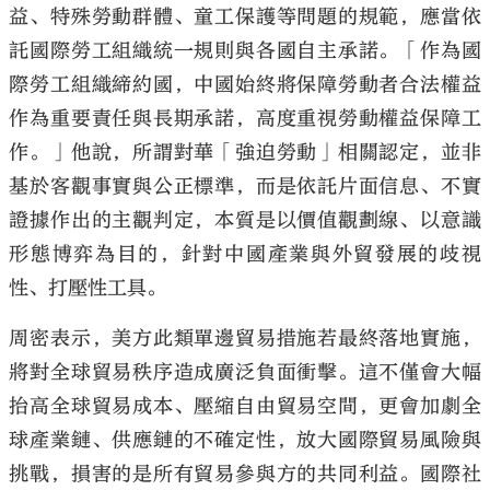
益、特殊勞動群體、童工保護等問題的規範，應當依
託國際勞工組織統一規則與各國自主承諾。「作為國
際勞工組織締約國，中國始終將保障勞動者合法權益
作為重要責任與長期承諾，高度重視勞動權益保障工
作。」他說，所謂對華「強迫勞動」相關認定，並非
基於客觀事實與公正標準，而是依託片面信息、不實
證據作出的主觀判定，本質是以價值觀劃線、以意識
形態博弈為目的，針對中國產業與外貿發展的歧視
性、打壓性工具。
周密表示，美方此類單邊貿易措施若最終落地實施，
將對全球貿易秩序造成廣泛負面衝擊。這不僅會大幅
抬高全球貿易成本、壓縮自由貿易空間，更會加劇全
球產業鏈、供應鏈的不確定性，放大國際貿易風險與
挑戰，損害的是所有貿易參與方的共同利益。國際社