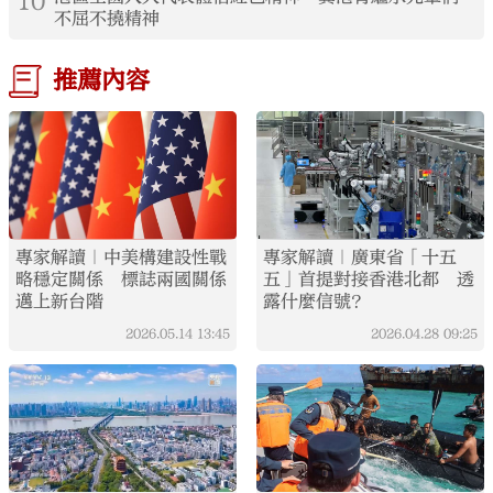
10
不屈不撓精神
推薦內容
專家解讀｜中美構建設性戰
專家解讀｜廣東省「十五
略穩定關係 標誌兩國關係
五」首提對接香港北都 透
邁上新台階
露什麼信號？
2026.05.14
13:45
2026.04.28
09:25