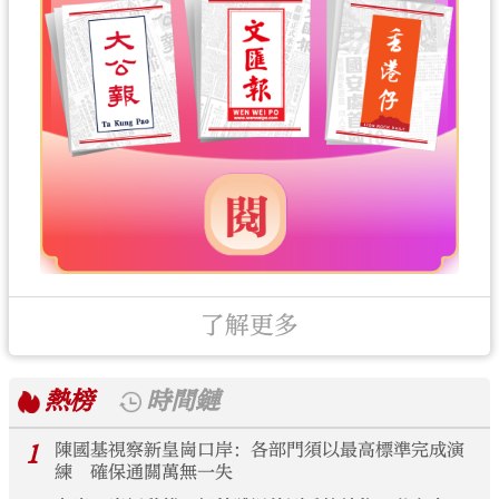
了解更多
熱榜
時間鏈
1
陳國基視察新皇崗口岸：各部門須以最高標準完成演
練 確保通關萬無一失