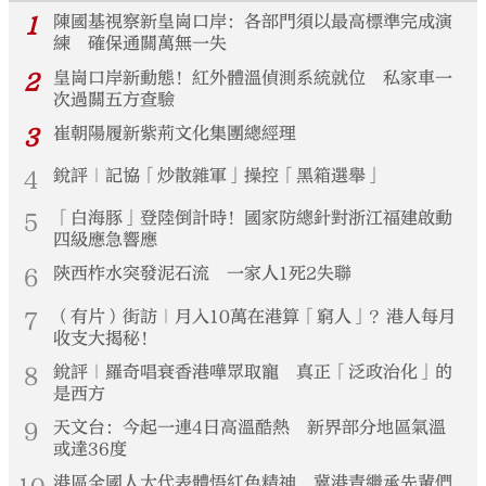
1
陳國基視察新皇崗口岸：各部門須以最高標準完成演
練 確保通關萬無一失
2
皇崗口岸新動態！紅外體溫偵測系統就位 私家車一
次過關五方查驗
3
崔朝陽履新紫荊文化集團總經理
4
銳評｜記協「炒散雜軍」操控「黑箱選舉」
5
「白海豚」登陸倒計時！國家防總針對浙江福建啟動
四級應急響應
6
陝西柞水突發泥石流 一家人1死2失聯
7
（有片）街訪｜月入10萬在港算「窮人」？港人每月
收支大揭秘！
8
銳評｜羅奇唱衰香港嘩眾取寵 真正「泛政治化」的
是西方
9
天文台：今起一連4日高溫酷熱 新界部分地區氣溫
或達36度
港區全國人大代表體悟紅色精神 冀港青繼承先輩們