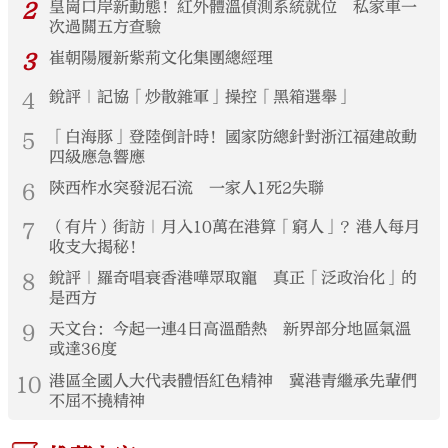
2
皇崗口岸新動態！紅外體溫偵測系統就位 私家車一
次過關五方查驗
3
崔朝陽履新紫荊文化集團總經理
4
銳評｜記協「炒散雜軍」操控「黑箱選舉」
5
「白海豚」登陸倒計時！國家防總針對浙江福建啟動
四級應急響應
6
陝西柞水突發泥石流 一家人1死2失聯
7
（有片）街訪｜月入10萬在港算「窮人」？港人每月
收支大揭秘！
8
銳評｜羅奇唱衰香港嘩眾取寵 真正「泛政治化」的
是西方
9
天文台：今起一連4日高溫酷熱 新界部分地區氣溫
或達36度
10
港區全國人大代表體悟紅色精神 冀港青繼承先輩們
不屈不撓精神