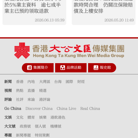
於5%業主資料 逾七成半
款時間合理 仍關注保險賠
業主已預約領取退款
償及上樓安排
2026.06.13
05:39
2026.05.20
11:49
集團簡介
品牌活動
報史館
新聞
香港
內地
大灣區
台海
國際
財經
視頻
熱點
直播
精選
評論
社評
來論
港評論
Go China
Discover China
China Live
Real China
文娛
文化
體育
娛樂
港飲港色
大文號
政務號
個人號
機構號
專題
新聞專題
特別策劃