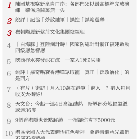
1
陳國基視察新皇崗口岸：各部門須以最高標準完成演
練 確保通關萬無一失
2
銳評｜記協「炒散雜軍」操控「黑箱選舉」
3
崔朝陽履新紫荊文化集團總經理
4
「白海豚」登陸倒計時！國家防總針對浙江福建啟動
四級應急響應
5
陝西柞水突發泥石流 一家人1死2失聯
6
銳評｜羅奇唱衰香港嘩眾取寵 真正「泛政治化」的
是西方
7
（有片）街訪｜月入10萬在港算「窮人」？港人每月
收支大揭秘！
8
天文台：今起一連4日高溫酷熱 新界部分地區氣溫
或達36度
9
9個香港隱世景點解鎖 一招讓你省下5000元
10
港區全國人大代表體悟紅色精神 冀港青繼承先輩們
不屈不撓精神