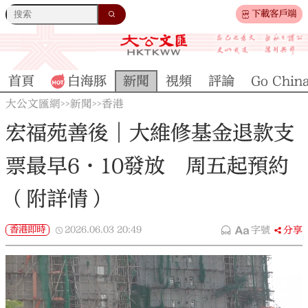
下載客戶端
首頁
白海豚
新聞
視頻
評論
Go Chin
大公文匯網
新聞
香港
>>
>>
宏福苑善後︱大維修基金退款支
票最早6·10發放 周五起預約
（附詳情）
香港即時
2026.06.03
20:49
字號
分享