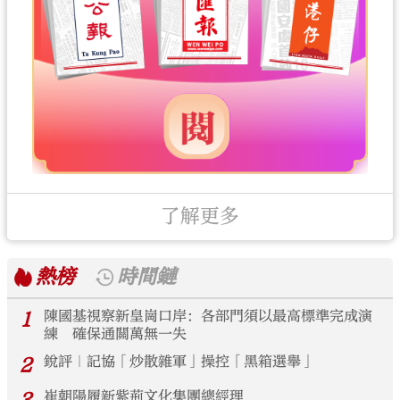
了解更多
熱榜
時間鏈
1
陳國基視察新皇崗口岸：各部門須以最高標準完成演
練 確保通關萬無一失
2
銳評｜記協「炒散雜軍」操控「黑箱選舉」
3
崔朝陽履新紫荊文化集團總經理