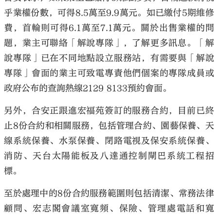
乎業權份數，可得8.5萬至9.9萬元。如已繳付5期維修
費，首輪則可得6.1萬至7.1萬元。關於出售業權的問
題，業主可聯絡「解說專隊」，了解更多訊息。「解
說專隊」已在不同地點設立服務站，有需要與「解說
專隊」會面的業主可致電專責他們個案的專隊成員或
政府公布的查詢熱線2129 8133預約會面。
另外，合安正跟進宏福苑簽訂的服務合約，目前已終
止8份合約和相關服務，包括管理合約、園藝保養、天
線系統保養、水泵保養、閉路電視及保安系統保養、
消防、天台太陽能板及八達通控制閘巴系統工程招
標。
至於處理中的8份合約服務範圍則包括清潔、常務法律
顧問、宏志閣會議室寬頻、保險、管理處電話和寬