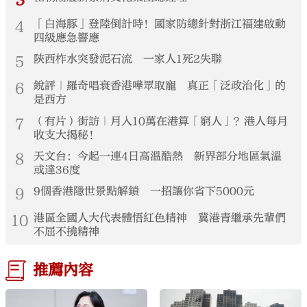
4
「白海豚」登陸倒計時！國家防總針對浙江福建啟動
四級應急響應
5
陝西柞水突發泥石流 一家人1死2失聯
6
銳評｜羅奇唱衰香港嘩眾取寵 真正「泛政治化」的
是西方
7
（有片）街訪｜月入10萬在港算「窮人」？港人每月
收支大揭秘！
8
天文台：今起一連4日高溫酷熱 新界部分地區氣溫
或達36度
9
9個香港隱世景點解鎖 一招讓你省下5000元
10
港區全國人大代表體悟紅色精神 冀港青繼承先輩們
不屈不撓精神
推薦內容