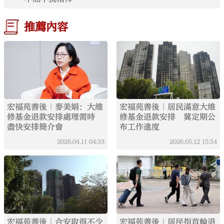
推薦內容
宏福苑善後｜麥美娟：大維
宏福苑善後｜居民滿意大維
修基金退款安排處理需時
修基金退款安排 冀定期公
盡快安排簡介會
布工作進度
2026.04.11
04:33
2026.05.12
15:54
宏福苑善後｜合安取得不少
宏福苑善後｜居民指首輪退