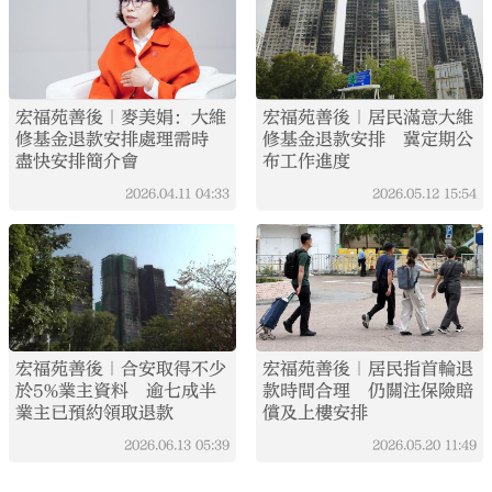
宏福苑善後｜麥美娟：大維
宏福苑善後｜居民滿意大維
修基金退款安排處理需時
修基金退款安排 冀定期公
盡快安排簡介會
布工作進度
2026.04.11
04:33
2026.05.12
15:54
宏福苑善後｜合安取得不少
宏福苑善後｜居民指首輪退
於5%業主資料 逾七成半
款時間合理 仍關注保險賠
業主已預約領取退款
償及上樓安排
2026.06.13
05:39
2026.05.20
11:49