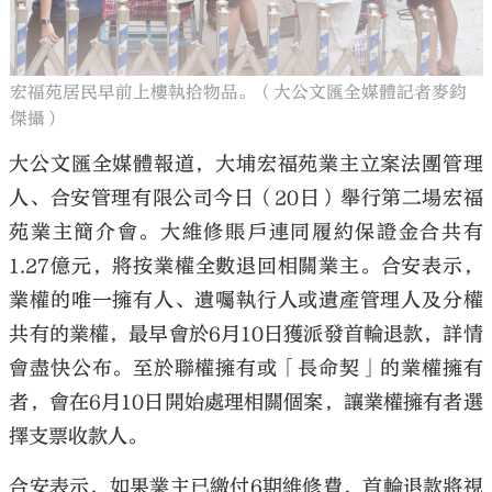
宏福苑居民早前上樓執拾物品。（大公文匯全媒體記者麥鈞
傑攝）
大公文匯全媒體報道，大埔宏福苑業主立案法團管理
人、合安管理有限公司今日（20日）舉行第二場宏福
苑業主簡介會。大維修賬戶連同履約保證金合共有
1.27億元，將按業權全數退回相關業主。合安表示，
業權的唯一擁有人、遺囑執行人或遺產管理人及分權
共有的業權，最早會於6月10日獲派發首輪退款，詳情
會盡快公布。至於聯權擁有或「長命契」的業權擁有
者，會在6月10日開始處理相關個案，讓業權擁有者選
擇支票收款人。
合安表示，如果業主已繳付6期維修費，首輪退款將視