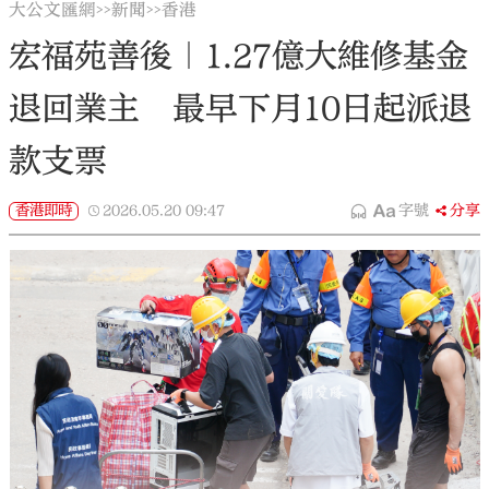
大公文匯網
新聞
香港
>>
>>
宏福苑善後｜1.27億大維修基金
退回業主 最早下月10日起派退
款支票
香港即時
2026.05.20
09:47
字號
分享