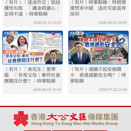
（有片）「速成外交」致結
（有片）時事點睇｜特朗普
構性失敗 「講金唔講心」
還想來中國 這次可能直奔
走得不遠 ｜時事點睇
深圳
2026.05.19
13:23
2026.06.25
09:05
（有片）「食花生」要帶
（有片）港鐵不設安檢關
腦 「非常父母」事件社會
卡 香港通勤安全嗎？｜時
應關注什麼？｜時事點睇
事點睇
2026.06.04
10:45
2026.07.22
13:49