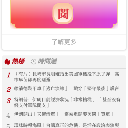
了解更多
熱榜
時間鏈
1
（有片）長崎市長明確指出美國軍機投下原子彈 高
市早苗卻再度迴避
2
賴清德裝甲車「逃亡演練」 戳穿「堅守最後」謊言
3
特朗普：伊朗目前經濟狀況「非常糟糕」 「甚至沒有
錢支付軍隊開支」
4
伊朗開出「天價清單」 霍峽重開要美國「買單」
5
環球時報海風｜台灣真正的危機，是活在政治表演與