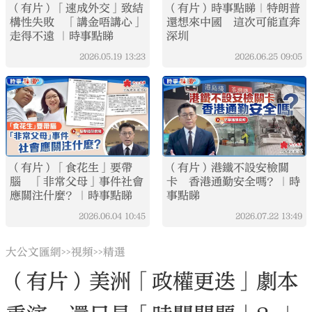
（有片）「速成外交」致結
（有片）時事點睇｜特朗普
構性失敗 「講金唔講心」
還想來中國 這次可能直奔
走得不遠 ｜時事點睇
深圳
2026.05.19
13:23
2026.06.25
09:05
（有片）「食花生」要帶
（有片）港鐵不設安檢關
腦 「非常父母」事件社會
卡 香港通勤安全嗎？｜時
應關注什麼？｜時事點睇
事點睇
2026.06.04
10:45
2026.07.22
13:49
大公文匯網
視頻
精選
>>
>>
（有片）美洲「政權更迭」劇本