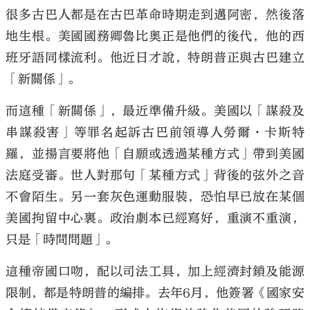
很多古巴人都是在古巴革命時期走到邁阿密，然後落
地生根。美國國務卿魯比奧正是他們的後代，他的西
班牙語同樣流利。他近日才說，特朗普正與古巴建立
「新關係」。
而這種「新關係」，最近準備升級。美國以「謀殺及
串謀殺害」等罪名起訴古巴前領導人勞爾·卡斯特
羅，並揚言要將他「自願或透過某種方式」帶到美國
法庭受審。世人對那句「某種方式」背後的弦外之音
不會陌生。另一套灰色運動服裝，恐怕早已放在某個
美國拘留中心裏。政治劇本已經寫好，重演不重演，
只是「時間問題」。
這種帝國口吻，配以司法工具，加上經濟封鎖及能源
限制，都是特朗普的編排。去年6月，他簽署《國家安