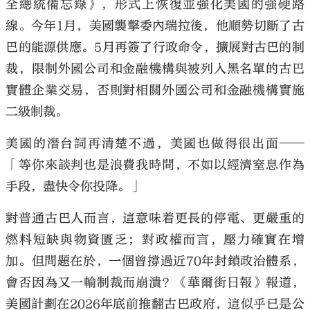
全總統備忘錄》，形式上恢復並強化美國的強硬路
線。今年1月，美國襲擊委內瑞拉後，他順勢切斷了古
巴的能源供應。5月再簽了行政命令，擴展對古巴的制
裁，限制外國公司和金融機構與被列入黑名單的古巴
實體企業交易，否則對相關外國公司和金融機構實施
二級制裁。
美國的潛台詞再清楚不過，美國也做得很出面——
「等你來談判也是浪費我時間，不如以經濟窒息作為
手段，盡快令你投降。」
對普通古巴人而言，這意味着更長的停電、更嚴重的
燃料短缺與物資匱乏；對政權而言，壓力確實在增
加。但問題在於，一個曾撐過近70年封鎖政治體系，
會否因為又一輪制裁而崩潰？《華爾街日報》報道，
美國計劃在2026年底前推翻古巴政府，這似乎已是公