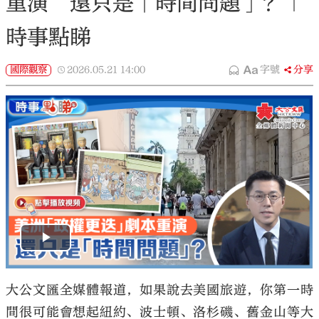
重演 還只是「時間問題」？｜
時事點睇
國際觀察
2026.05.21
14:00
字號
分享
大公文匯全媒體報道，如果說去美國旅遊，你第一時
間很可能會想起紐約、波士頓、洛杉磯、舊金山等大