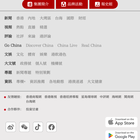
集團簡介
品牌活動
報史館
新聞
香港
內地
大灣區
台海
國際
財經
視頻
熱點
直播
精選
評論
社評
來論
港評論
Go China
Discover China
China Live
Real China
文娛
文化
體育
娛樂
港飲港色
大文號
政務號
個人號
機構號
專題
新聞專題
特別策劃
資訊
專欄+
資訊推薦
各地動態
港澳速遞
大文健康
友情鏈接：
香港商報網
香港衛視
香港經濟導報
星島環球網
中評網
海峽網
閩南網
台海網
合作夥伴：
投資甘肅