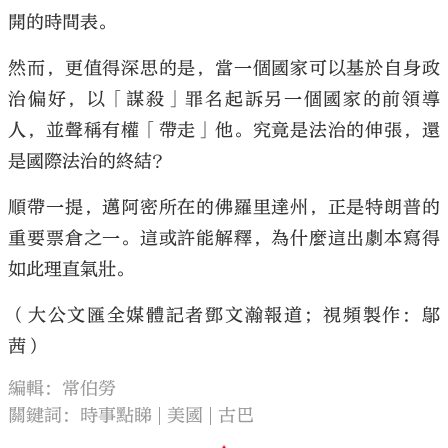
開的時間表。
然而，更值得深思的是，當一個國家可以基於自身政
治偏好，以「謀殺」罪名起訴另一個國家的前領導
人，並聲稱有權「帶走」他。究竟是法治的伸張，還
是國際法治的終結？
順帶一提，邁阿密所在的佛羅里達州，正是特朗普的
重要票倉之一。這或許能解釋，為什麼這出劇本寫得
如此理直氣壯。
（大公文匯全媒體記者鄧文瀚報道；視頻製作：鄔
茜）
編輯：常伯勞
關鍵詞：
時事點睇
美國
古巴