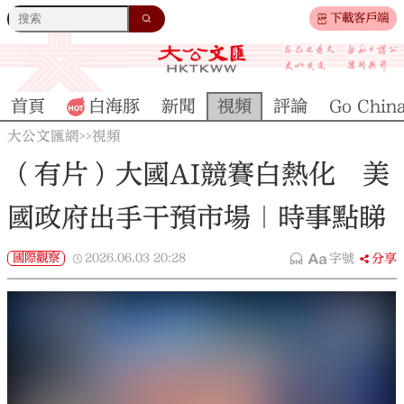
下載客戶端
首頁
白海豚
新聞
視頻
評論
Go Chin
大公文匯網
視頻
>>
（有片）大國AI競賽白熱化 美
國政府出手干預市場｜時事點睇
國際觀察
2026.06.03
20:28
字號
分享