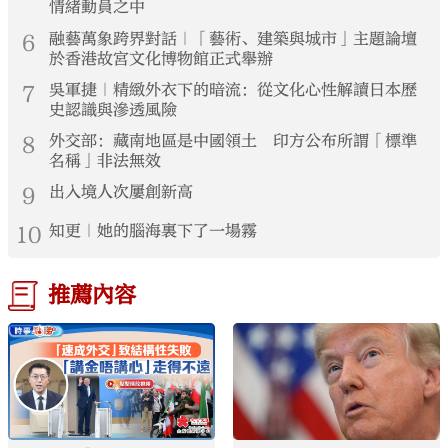
情緒動員之中
6
融藝萬象跨界對話｜「藝術、建築與城市」主題論壇
於香港故宮文化博物館正式舉辦
7
吳軍捷｜精緻外衣下的暗流：從文化心性解讀日本歷
史認識與滲透風險
8
外交部：藏南地區是中國領土 印方公布所謂「標準
名稱」非法無效
9
出入境人次屢創新高
10
知更｜她的腦海裏下了一場霧
推薦內容