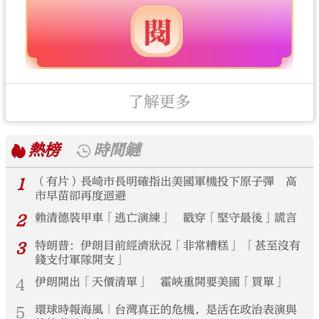
了解更多
熱榜
時間鏈
1
（有片）長崎市長明確指出美國軍機投下原子彈 高
市早苗卻再度迴避
2
賴清德裝甲車「逃亡演練」 戳穿「堅守最後」謊言
3
特朗普：伊朗目前經濟狀況「非常糟糕」 「甚至沒有
錢支付軍隊開支」
4
伊朗開出「天價清單」 霍峽重開要美國「買單」
5
環球時報海風｜台灣真正的危機，是活在政治表演與