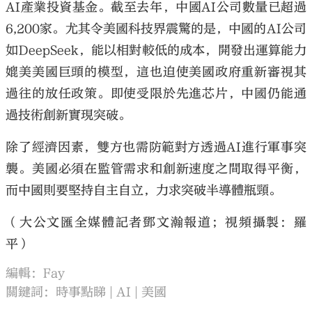
AI產業投資基金。截至去年，中國AI公司數量已超過
6,200家。尤其令美國科技界震驚的是，中國的AI公司
如DeepSeek，能以相對較低的成本，開發出運算能力
媲美美國巨頭的模型，這也迫使美國政府重新審視其
過往的放任政策。即使受限於先進芯片，中國仍能通
過技術創新實現突破。
除了經濟因素，雙方也需防範對方透過AI進行軍事突
襲。美國必須在監管需求和創新速度之間取得平衡，
而中國則要堅持自主自立，力求突破半導體瓶頸。
（大公文匯全媒體記者鄧文瀚報道；視頻攝製：羅
平）
編輯：Fay
關鍵詞：
時事點睇
AI
美國