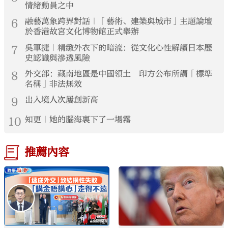
情緒動員之中
6
融藝萬象跨界對話｜「藝術、建築與城市」主題論壇
於香港故宮文化博物館正式舉辦
7
吳軍捷｜精緻外衣下的暗流：從文化心性解讀日本歷
史認識與滲透風險
8
外交部：藏南地區是中國領土 印方公布所謂「標準
名稱」非法無效
9
出入境人次屢創新高
10
知更｜她的腦海裏下了一場霧
推薦內容