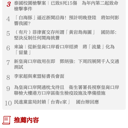
3
泰國校園槍擊案｜已致8死15傷 為年內第二起致命
槍擊事件
4
「白海豚」逼近浙閩沿海！預計明晚登陸 將如何影
響我國？
5
（有片）菲律賓交存所謂「黃岩島海圖」 國防部：
堅決反制任何鬧海挑釁
6
來論｜從新皇崗口岸看口岸經濟 將「流量」化為
「留量」
7
新皇崗口岸啟用在即 鄧炳強：下周四展開千人交通
測試
8
李家超與東盟秘書長會面
9
為皇崗口岸開通枕戈待旦 衞生署署長視察皇崗口岸
聯檢大樓港方口岸區衞生檢疫設施及準備措施
10
民進黨當局封鎖「台青e家」 國台辦回應
推薦內容