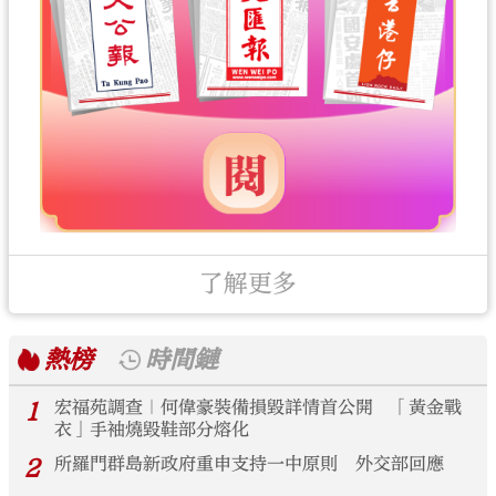
了解更多
熱榜
時間鏈
1
宏福苑調查｜何偉豪裝備損毀詳情首公開 「黃金戰
衣」手袖燒毀鞋部分熔化
2
所羅門群島新政府重申支持一中原則 外交部回應