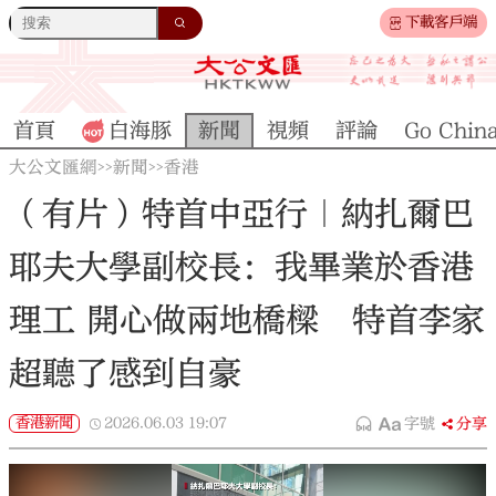
下載客戶端
首頁
白海豚
新聞
視頻
評論
Go Chin
大公文匯網
新聞
香港
>>
>>
（有片）特首中亞行｜納扎爾巴
耶夫大學副校長：我畢業於香港
理工 開心做兩地橋樑 特首李家
超聽了感到自豪
香港新聞
2026.06.03
19:07
字號
分享