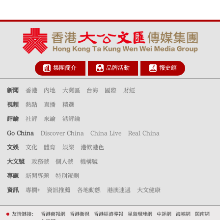
集團簡介
品牌活動
報史館
新聞
香港
內地
大灣區
台海
國際
財經
視頻
熱點
直播
精選
評論
社評
來論
港評論
Go China
Discover China
China Live
Real China
文娛
文化
體育
娛樂
港飲港色
大文號
政務號
個人號
機構號
專題
新聞專題
特別策劃
資訊
專欄+
資訊推薦
各地動態
港澳速遞
大文健康
友情鏈接：
香港商報網
香港衛視
香港經濟導報
星島環球網
中評網
海峽網
閩南網