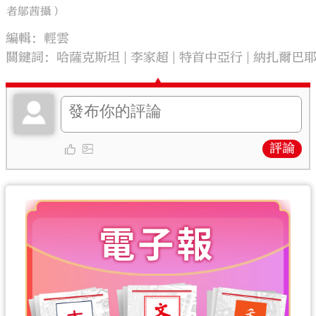
者鄔茜攝）
編輯：輕雲
關鍵詞：
哈薩克斯坦
李家超
特首中亞行
納扎爾巴
評論