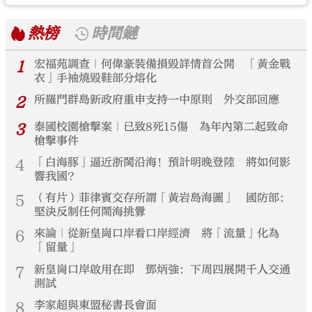
熱榜
時間鏈
1
宏福苑調查｜何偉豪裝備損毀詳情首公開 「黃金戰
衣」手袖燒毀鞋部分熔化
2
所羅門群島新政府重申支持一中原則 外交部回應
3
泰國校園槍擊案｜已致8死15傷 為年內第二起致命
槍擊事件
4
「白海豚」逼近浙閩沿海！預計明晚登陸 將如何影
響我國？
5
（有片）菲律賓交存所謂「黃岩島海圖」 國防部：
堅決反制任何鬧海挑釁
6
來論｜從新皇崗口岸看口岸經濟 將「流量」化為
「留量」
7
新皇崗口岸啟用在即 鄧炳強：下周四展開千人交通
測試
8
李家超與東盟秘書長會面