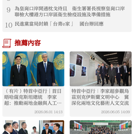
9
為皇崗口岸開通枕戈待旦 衞生署署長視察皇崗口岸
聯檢大樓港方口岸區衞生檢疫設施及準備措施
10
民進黨當局封鎖「台青e家」 國台辦回應
推薦內容
（有片）特首中亞行︱首日
特首中亞行｜李家超參觀烏
晤哈薩克斯坦總統 李家
茲別克伊斯蘭文明中心 冀
超：推動兩地金融與人工智
深化兩地文化藝術人文交流
能合作
2026.06.01
14:13
2026.06.05
14:09