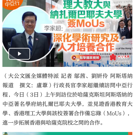
（大公文匯全媒體特派 記者 鄔茜、劉妍伶 阿斯塔納
報道 撰文：盧葦）行政長官李家超繼續訪問中亞行
程，今日（3日）上午到訪位於哈薩克斯坦阿斯塔納的
中亞著名學府納扎爾巴耶夫大學，並見證香港教育大
學、香港理工大學與該校簽署合作備忘錄（MoUs），
進一步拓展香港與哈薩克院校之間的合作。