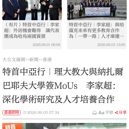
（有片）特首中亞行｜李家
特首中亞行｜李家超：與哈
超：外訪機會難得 讓代表
薩克未來有更多教育合作
團成為哈烏兩國資源
為「一帶一路」人才庫建設
作貢獻
2026.06.01
06:08
2026.06.03
13:00
大公文匯網
新聞
香港
>>
>>
特首中亞行｜理大教大與納扎爾
巴耶夫大學簽MoUs 李家超：
深化學術研究及人才培養合作
香港即時
2026.06.03
07:34
字號
分享