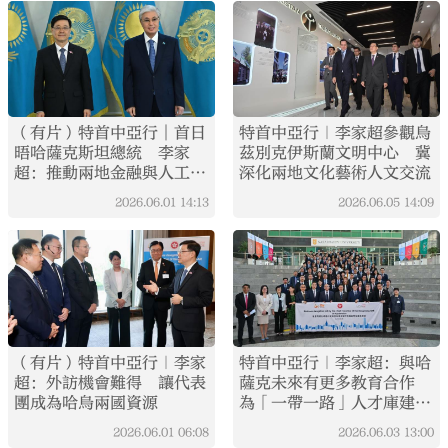
（有片）特首中亞行︱首日
特首中亞行｜李家超參觀烏
晤哈薩克斯坦總統 李家
茲別克伊斯蘭文明中心 冀
超：推動兩地金融與人工智
深化兩地文化藝術人文交流
能合作
2026.06.01
14:13
2026.06.05
14:09
（有片）特首中亞行｜李家
特首中亞行｜李家超：與哈
超：外訪機會難得 讓代表
薩克未來有更多教育合作
團成為哈烏兩國資源
為「一帶一路」人才庫建設
作貢獻
2026.06.01
06:08
2026.06.03
13:00