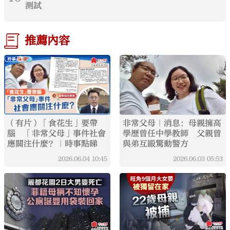
測試
推薦內容
（有片）「食花生」要帶
非常父母｜消息：母親擁高
腦 「非常父母」事件社會
學歷曾任中學教師 父親曾
應關注什麼？｜時事點睇
與弟互毆驚動警方
2026.06.04
10:45
2026.06.03
05:53