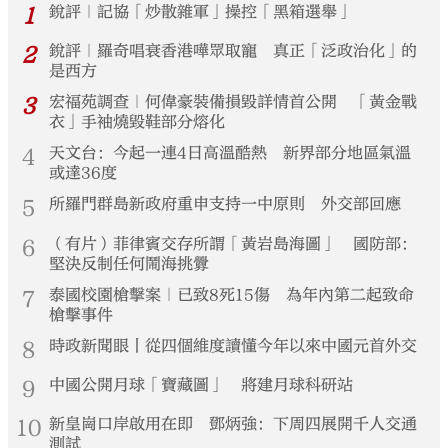
1
銳評｜記協「炒散雜軍」操控「黑箱選舉」
2
銳評｜羅奇唱衰香港嘩眾取寵 真正「泛政治化」的
是西方
3
宏福苑調查｜何偉豪裝備損毀詳情首公開 「黃金戰
衣」手袖燒毀鞋部分熔化
4
天文台：今起一連4日高溫酷熱 新界部分地區氣溫
或達36度
5
所羅門群島新政府重申支持一中原則 外交部回應
6
（有片）菲律賓交存所謂「黃岩島海圖」 國防部：
堅決反制任何鬧海挑釁
7
泰國校園槍擊案｜已致8死15傷 為年內第二起致命
槍擊事件
8
時政新聞眼丨從四個維度讀懂今年以來中國元首外交
9
中國公開月球「寶藏圖」 將建月球科研站
10
新皇崗口岸啟用在即 鄧炳強：下周四展開千人交通
測試