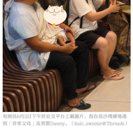
有網民6月2日下午於社交平台上載圖片，指在長沙灣廣場遇
到「非常父母」及男嬰Danny。（kaic_sweetie＠Threads）