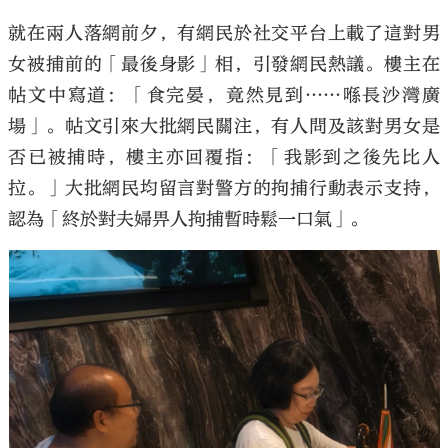
就在兩人落網前夕，有網民於社交平台上載了這對男
女被捕前的「最後身影」相，引發網民熱議。樓主在
帖文中寫道：「食完晏，竟然見到……喺長沙灣廣
場」。帖文引來大批網民關注，有人問及該對男女是
否已被捕時，樓主亦回覆指：「我影到之後先比人
拉。」大批網民均留言對警方的拘捕行動表示支持，
認為「終於對夫婦畀人拘捕暫時鬆一口氣」。