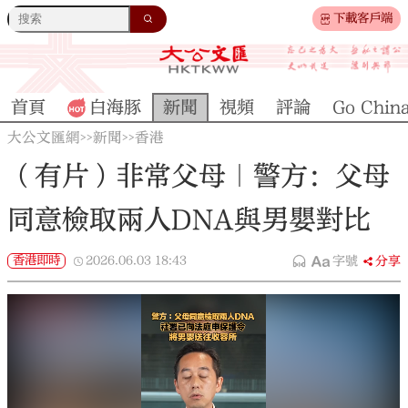
下載客戶端
首頁
白海豚
新聞
視頻
評論
Go Chin
大公文匯網
新聞
香港
>>
>>
（有片）非常父母｜警方：父母
同意檢取兩人DNA與男嬰對比
香港即時
2026.06.03
18:43
字號
分享