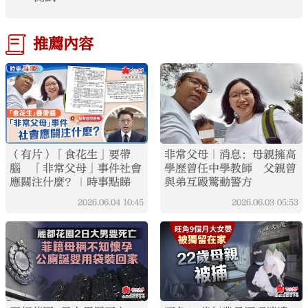
推薦內容
（有片）「食花生」要帶
非常父母｜消息：母親擁高
腦 「非常父母」事件社會
學歷曾任中學教師 父親曾
應關注什麼？｜時事點睇
與弟互毆驚動警方
2026.06.04
10:45
2026.06.03
05:53