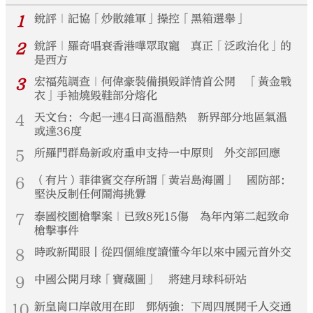
1
銳評｜記協「炒散雜軍」操控「黑箱選舉」
2
銳評｜羅奇唱衰香港嘩眾取寵 真正「泛政治化」的
是西方
3
宏福苑調查｜何偉豪裝備損毀詳情首公開 「黃金戰
衣」手袖燒毀鞋部分熔化
4
天文台：今起一連4日高溫酷熱 新界部分地區氣溫
或達36度
5
所羅門群島新政府重申支持一中原則 外交部回應
6
（有片）菲律賓交存所謂「黃岩島海圖」 國防部：
堅決反制任何鬧海挑釁
7
泰國校園槍擊案｜已致8死15傷 為年內第二起致命
槍擊事件
8
時政新聞眼丨從四個維度讀懂今年以來中國元首外交
9
中國公開月球「寶藏圖」 將建月球科研站
10
新皇崗口岸啟用在即 鄧炳強：下周四展開千人交通