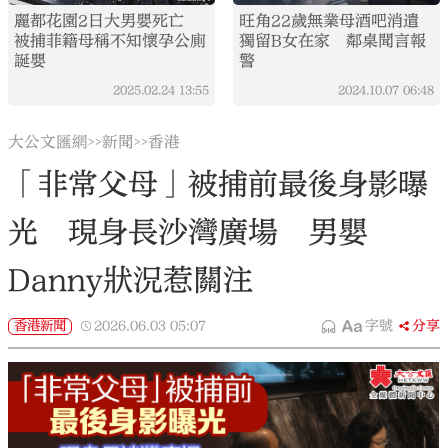
麗都花園2日大男嬰死亡
旺角22歲無業母酒吧消遣
被捕菲籍母稱不知懷孕公廁
獨留B女在家 鄰桌聞言報
誕嬰
警
2025.02.24
13:55
2024.10.07
06:48
大公文匯網
新聞
香港
>>
>>
「非常父母」被捕前最後身影曝
光 現身長沙灣廣場 男嬰
Danny狀況惹關注
香港新聞
2026.06.03
05:07
字號
分享