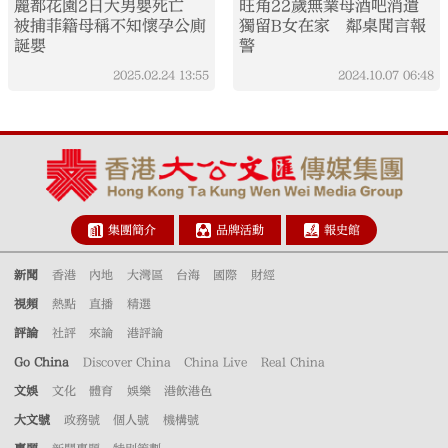
麗都花園2日大男嬰死亡
旺角22歲無業母酒吧消遣
被捕菲籍母稱不知懷孕公廁
獨留B女在家 鄰桌聞言報
誕嬰
警
2025.02.24
13:55
2024.10.07
06:48
集團簡介
品牌活動
報史館
新聞
香港
內地
大灣區
台海
國際
財經
視頻
熱點
直播
精選
評論
社評
來論
港評論
Go China
Discover China
China Live
Real China
文娛
文化
體育
娛樂
港飲港色
大文號
政務號
個人號
機構號