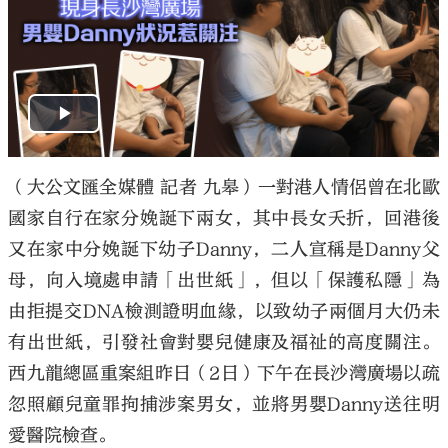
（大公文匯全媒體 記者 九皋）一對港人情侶曾在北歐
國家自行在家分娩誕下兩女，其中長女夭折，回港後
又在家中分娩誕下幼子Danny，二人宣稱是Danny父
母，向入境處申請「出世紙」，但以「保護私隱」為
由拒提交DNA檢測證明血緣，以致幼子兩個月大仍未
有出世紙，引發社會對嬰兒健康及福祉的高度關注。
西九龍總區重案組昨日（2日）下午在長沙灣廣場以疏
忽照顧兒童罪拘捕涉案男女，並將男嬰Danny送往明
愛醫院檢查。