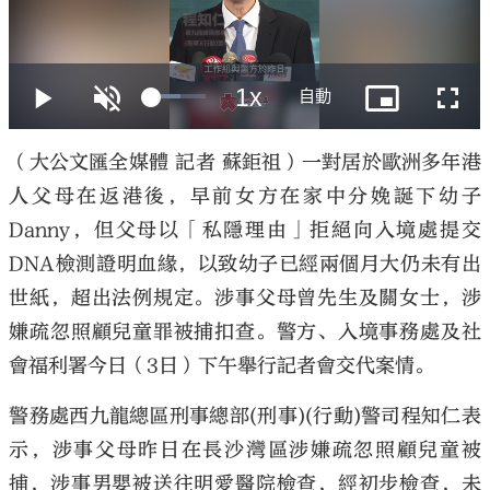
大公文匯
（大公文匯全媒體 記者 蘇鉅祖）一對居於歐洲多年港
人父母在返港後，早前女方在家中分娩誕下幼子
Danny，但父母以「私隱理由」拒絕向入境處提交
DNA檢測證明血緣，以致幼子已經兩個月大仍未有出
世紙，超出法例規定。涉事父母曾先生及關女士，涉
嫌疏忽照顧兒童罪被捕扣查。警方、入境事務處及社
會福利署今日（3日）下午舉行記者會交代案情。
警務處西九龍總區刑事總部(刑事)(行動)警司程知仁表
示，涉事父母昨日在長沙灣區涉嫌疏忽照顧兒童被
捕，涉事男嬰被送往明愛醫院檢查，經初步檢查，未