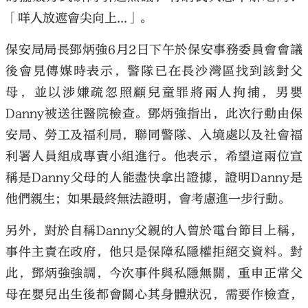
「咩人放遮會尖向上...」。
保安局局長鄧炳強6月2日下午於保安事務委員會會議
後會見傳媒時表示，警隊已在長沙灣區找到該對父
母，並以涉嫌疏忽照顧兒童罪將兩人拘捕，男嬰
Danny被送往醫院檢查。鄧炳強指出，此次行動由保
安局、勞工及福利局，聯同警隊、入境處以及社會福
利署人員組成專責小組進行。他表示，希望這兩位宣
稱是Danny父母的人能盡快拿出證據，證明Danny是
他們親生；如果最終無法證明，會考慮進一步行動。
另外，對於自稱Danny父親的人曾於電台節目上稱，
事件主責在政府，他只是保障私隱權拒絕交資料。對
此，鄧炳強強調，今次事件與私隱無關，重申正常父
母在嬰兒出生後都會關心其身體狀況，需要作檢查，