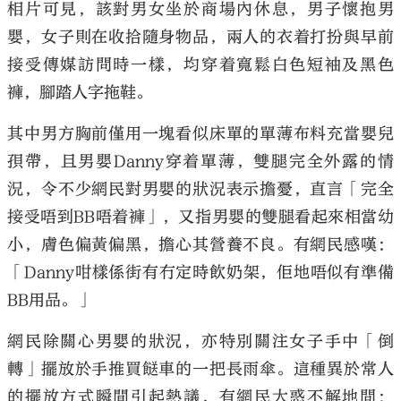
相片可見，該對男女坐於商場內休息，男子懷抱男
嬰，女子則在收拾隨身物品，兩人的衣着打扮與早前
接受傳媒訪問時一樣，均穿着寬鬆白色短袖及黑色
褲，腳踏人字拖鞋。
其中男方胸前僅用一塊看似床單的單薄布料充當嬰兒
孭帶，且男嬰Danny穿着單薄，雙腿完全外露的情
況，令不少網民對男嬰的狀況表示擔憂，直言「完全
接受唔到BB唔着褲」，又指男嬰的雙腿看起來相當幼
小，膚色偏黃偏黑，擔心其營養不良。有網民感嘆：
「Danny咁樣係街有冇定時飲奶架，佢地唔似有準備
BB用品。」
網民除關心男嬰的狀況，亦特別關注女子手中「倒
轉」擺放於手推買餸車的一把長雨傘。這種異於常人
的擺放方式瞬間引起熱議，有網民大惑不解地問：