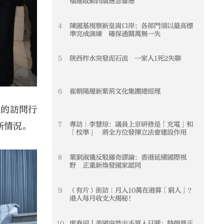
福建啟動四級應急響應
4
陳國基視察新皇崗口岸：各部門須以最高標
4
準完成演練 確保通關萬無一失
5
陝西柞水突發泥石流 一家人1死2失聯
5
6
崔朝陽履新紫荊文化集團總經理
6
坦的訪問行
7
專訪｜李慧琼：議員上京研修是「充電」和
7
新情況。
「校準」 將全方位發揮立法會建設作用
8
葉劉淑儀反駁羅奇謬論：香港延續國際視
8
野 正重新煥發國家認同
9
（有片）街訪｜月入10萬在港算「窮人」？
9
港人每月收支大揭秘！
10
席春迎丨美國突然出手買入日圓：特朗普正
10