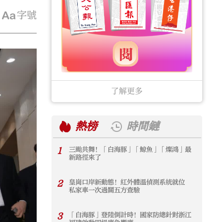
字號
了解更多
熱榜
時間鏈
1
三颱共舞！「白海豚」「鯨魚」「燦鴻」最
1
新路徑來了
2
皇崗口岸新動態！紅外體溫偵測系統就位
2
私家車一次過關五方查驗
3
「白海豚」登陸倒計時！國家防總針對浙江
3