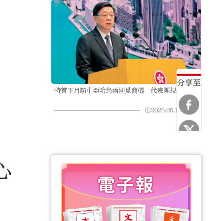
分享至
特首下月訪中亞哈烏兩國覓商機 代表團規模龐大
2026.05.19
23:55
中心