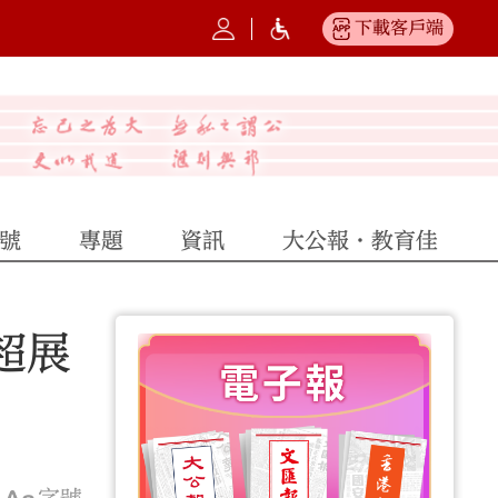
下載客戶端
號
專題
資訊
大公報·教育佳
超展