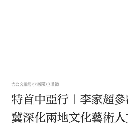
>>
>>
大公文匯網
新聞
香港
特首中亞行｜李家超
冀深化兩地文化藝術人