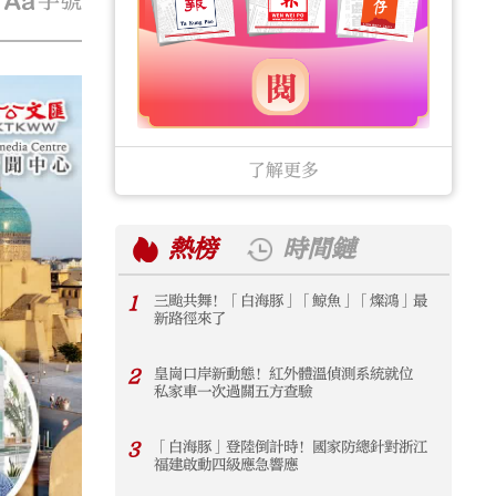
字號
了解更多
熱榜
時間鏈
1
三颱共舞！「白海豚」「鯨魚」「燦鴻」最
1
新路徑來了
2
皇崗口岸新動態！紅外體溫偵測系統就位
2
私家車一次過關五方查驗
3
「白海豚」登陸倒計時！國家防總針對浙江
3
福建啟動四級應急響應