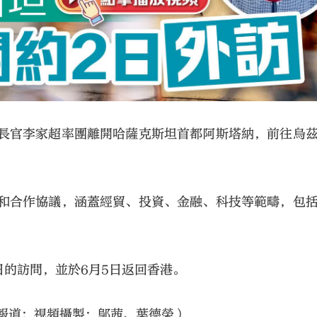
政長官李家超率團離開哈薩克斯坦首都阿斯塔納，前往烏
錄和合作協議，涵蓋經貿、投資、金融、科技等範疇，包
的訪問，並於6月5日返回香港。
報道；視頻攝製：鄔茜、葉德榮）