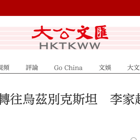
視頻
評論
Go China
文娛
大文
轉往烏茲別克斯坦 李家