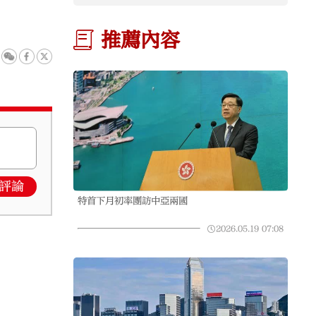
推薦內容
評論
特首下月初率團訪中亞兩國
2026.05.19
07:08