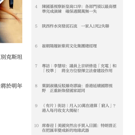
4
陳國基視察新皇崗口岸：各部門須以最高標
4
準完成演練 確保通關萬無一失
5
陝西柞水突發泥石流 一家人1死2失聯
5
6
崔朝陽履新紫荊文化集團總經理
6
茲別克斯坦
7
專訪｜李慧琼：議員上京研修是「充電」和
7
「校準」 將全方位發揮立法會建設作用
括將於明年
8
葉劉淑儀反駁羅奇謬論：香港延續國際視
8
野 正重新煥發國家認同
9
（有片）街訪｜月入10萬在港算「窮人」？
9
港人每月收支大揭秘！
10
席春迎丨美國突然出手買入日圓：特朗普正
10
在把匯率變成新的地緣武器