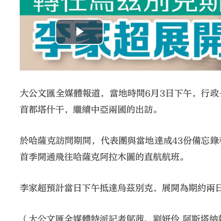
大公文匯全媒體報道，當地時間6月3日下午，行
首都塔什干，繼續中亞兩國的出訪。
於哈薩克訪問期間，代表團與當地達成43份備忘
首季開通飛往哈薩克阿拉木圖的直航航班。
李家超預計當日下午抵達烏茲別克，展開為期約兩日
（大公文匯全媒體特派記者鄔茜、劉妍伶 阿斯塔納