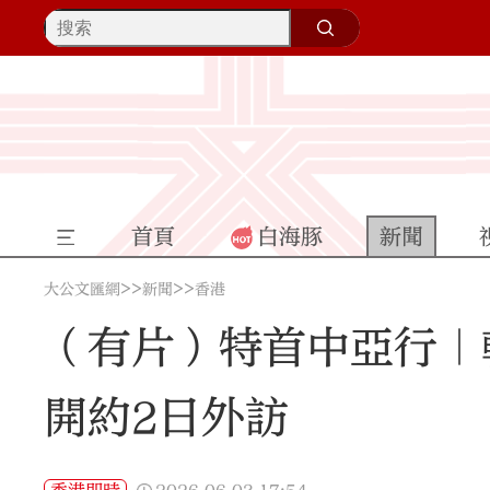
首頁
白海豚
新聞
>>
>>
大公文匯網
新聞
香港
（有片）特首中亞行｜
開約2日外訪