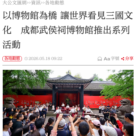
大公文匯網
資訊
各地動態
>>
>>
以博物館為橋 讓世界看見三國文
化 成都武侯祠博物館推出系列
活動
各地動態
2026.05.18
09:22
字號
分享