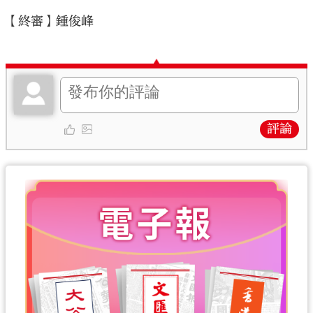
【終審】鍾俊峰
評論