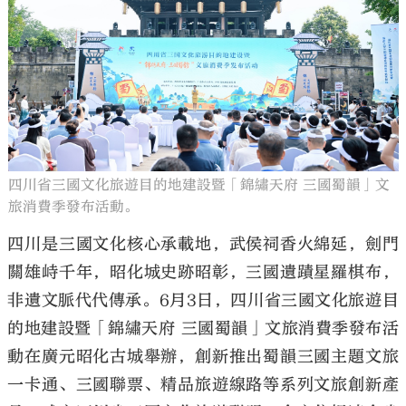
大公文匯
四川省三國文化旅遊目的地建設暨「錦繡天府 三國蜀韻」文
旅消費季發布活動。
四川是三國文化核心承載地，武侯祠香火綿延，劍門
關雄峙千年，昭化城史跡昭彰，三國遺蹟星羅棋布，
非遺文脈代代傳承。6月3日，四川省三國文化旅遊目
的地建設暨「錦繡天府 三國蜀韻」文旅消費季發布活
動在廣元昭化古城舉辦，創新推出蜀韻三國主題文旅
一卡通、三國聯票、精品旅遊線路等系列文旅創新產