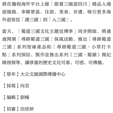
將在攜程海外平台上線「跟着三國遊四川」精品入境
遊線路，串聯景區、住宿、美食、非遺，吸引更多海
外遊客從「讀三國」到「入三國」。
當天，「蜀道三國文化主題宣傳季」同步開啟，將通
過開展「尋跡蜀道三國」採風活動、推出「尋跡蜀道
三國」系列智庫產品和「尋跡蜀道三國・小眾打卡
點」系列探訪、製作並推出系列《三國·蜀韻》微紀
錄視頻等，讓厚重的歷史文化可看、可感、可傳播。
【發布】大公文匯國際傳播中心
【採寫】向芸
【編輯】劉暢
【初審】田欣妍