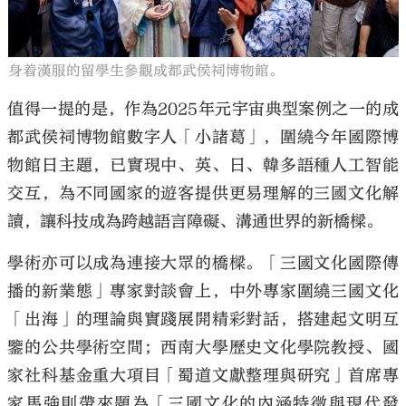
身着漢服的留學生參觀成都武侯祠博物館。
值得一提的是，作為2025年元宇宙典型案例之一的成
都武侯祠博物館數字人「小諸葛」，圍繞今年國際博
物館日主題，已實現中、英、日、韓多語種人工智能
交互，為不同國家的遊客提供更易理解的三國文化解
讀，讓科技成為跨越語言障礙、溝通世界的新橋樑。
學術亦可以成為連接大眾的橋樑。「三國文化國際傳
播的新業態」專家對談會上，中外專家圍繞三國文化
「出海」的理論與實踐展開精彩對話，搭建起文明互
鑒的公共學術空間；西南大學歷史文化學院教授、國
家社科基金重大項目「蜀道文獻整理與研究」首席專
家馬強則帶來題為「三國文化的內涵特徵與現代發