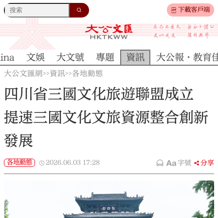
下載客戶端
ina
文娛
大文號
專題
資訊
大公報·教育
大公文匯網
資訊
各地動態
>>
>>
四川省三國文化旅遊聯盟成立
提速三國文化文旅資源整合創新
發展
各地動態
2026.06.03
17:28
字號
分享