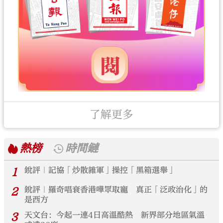
了解更多
熱榜
時間鏈
1
銳評｜記協「炒散雜軍」操控「黑箱選舉」
2
銳評｜羅奇唱衰香港嘩眾取寵 真正「泛政治化」的
是西方
3
天文台：今起一連4日高溫酷熱 新界部分地區氣溫