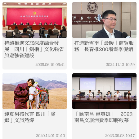
持續推進文旅深度融合發
打造新雪季「最暖」商貿服
展 四川「劍指」文化強省
務 長春推200場雪季促銷
旅遊強省建設
2025.06.19
06:41
2024.11.13
10:59
純真男孩代言 四川「貧
「匯南昌 惠英雄」 2023
鄉」文旅熱爆
南昌文旅消費季即將啟幕
2020.12.01
01:10
2023.09.08
10:17