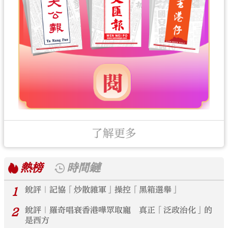
了解更多
熱榜
時間鏈
1
銳評｜記協「炒散雜軍」操控「黑箱選舉」
2
銳評｜羅奇唱衰香港嘩眾取寵 真正「泛政治化」的
是西方