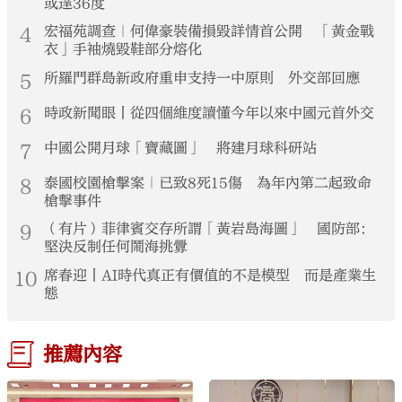
或達36度
4
宏福苑調查｜何偉豪裝備損毀詳情首公開 「黃金戰
衣」手袖燒毀鞋部分熔化
5
所羅門群島新政府重申支持一中原則 外交部回應
6
時政新聞眼丨從四個維度讀懂今年以來中國元首外交
7
中國公開月球「寶藏圖」 將建月球科研站
8
泰國校園槍擊案｜已致8死15傷 為年內第二起致命
槍擊事件
9
（有片）菲律賓交存所謂「黃岩島海圖」 國防部：
堅決反制任何鬧海挑釁
10
席春迎丨AI時代真正有價值的不是模型 而是產業生
態
推薦內容