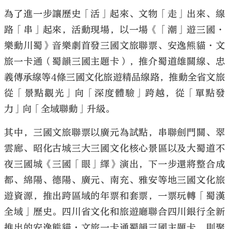
為了進一步讓歷史「活」起來、文物「走」出來、線
路「串」起來，活動現場，以一場《「潮」遊三國·
樂動川蜀》音樂劇首發三國文旅聯票、安逸熊貓·文
旅一卡通（蜀韻三國主題卡），推介蜀道雄關線、忠
義傳承線等4條三國文化旅遊精品線路，推動全省文旅
從「景點觀光」向「深度體驗」跨越，從「單點發
力」向「全域聯動」升級。
其中，三國文旅聯票以廣元為試點，串聯劍門關、翠
雲廊、昭化古城三大三國文化核心景區以及大蜀道不
夜三國城《三國「眼」繹》演出，下一步還將整合成
都、綿陽、德陽、廣元、南充、雅安等地三國文化旅
遊資源，推出跨區域的年票和套票，一票玩轉「蜀漢
全域」歷史。四川省文化和旅遊廳聯合四川銀行全新
推出的安逸熊貓·文旅一卡通蜀韻三國主題卡，則聚