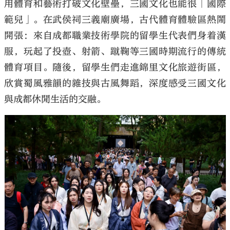
用體育和藝術打破文化壁壘，三國文化也能很「國際
範兒」。在武侯祠三義廟廣場，古代體育體驗區熱鬧
開張：來自成都職業技術學院的留學生代表們身着漢
服，玩起了投壺、射箭、蹴鞠等三國時期流行的傳統
體育項目。隨後，留學生們走進錦里文化旅遊街區，
欣賞蜀風雅韻的雜技與古風舞蹈，深度感受三國文化
與成都休閒生活的交融。