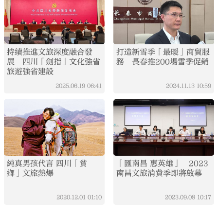
持續推進文旅深度融合發
打造新雪季「最暖」商貿服
展 四川「劍指」文化強省
務 長春推200場雪季促銷
旅遊強省建設
2025.06.19
06:41
2024.11.13
10:59
純真男孩代言 四川「貧
「匯南昌 惠英雄」 2023
鄉」文旅熱爆
南昌文旅消費季即將啟幕
2020.12.01
01:10
2023.09.08
10:17