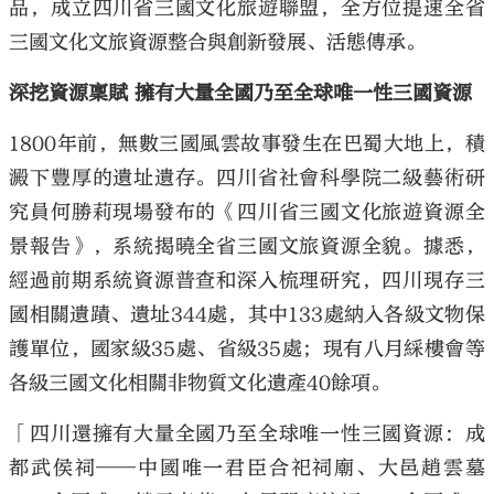
品，成立四川省三國文化旅遊聯盟，全方位提速全省
三國文化文旅資源整合與創新發展、活態傳承。
深挖資源稟賦 擁有大量全國乃至全球唯一性三國資源
1800年前，無數三國風雲故事發生在巴蜀大地上，積
澱下豐厚的遺址遺存。四川省社會科學院二級藝術研
究員何勝莉現場發布的《四川省三國文化旅遊資源全
景報告》，系統揭曉全省三國文旅資源全貌。據悉，
經過前期系統資源普查和深入梳理研究，四川現存三
國相關遺蹟、遺址344處，其中133處納入各級文物保
護單位，國家級35處、省級35處；現有八月綵樓會等
各級三國文化相關非物質文化遺產40餘項。
「四川還擁有大量全國乃至全球唯一性三國資源：成
都武侯祠——中國唯一君臣合祀祠廟、大邑趙雲墓