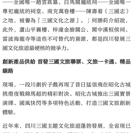
——全國唯一趙雲真墓、白馬關龐統祠——全國唯一
專祀龐統的祠堂、南充萬卷樓——陳壽着《三國志》
之地，被譽為『三國文化之源』。」何勝莉介紹說，
此外，蘆山平襄樓、梓潼金臉關公、閬中漢桓侯祠、
雷波海龍寺等這些不可替代的資源，都是四川發展三
國文化旅遊最硬核的競爭力。
創新產品供給 首發三國文旅聯票、文旅一卡通、精品
線路
現場，一段川劇折子戲再現了昔日猛張飛在昭化古城
挑燈夜戰錦馬超的精彩對決。昭化古城推出三國實景
演繹、國風快閃等多項特色活動，打造三國文旅創新
體驗。
近年來，四川三國主題文化旅遊蓬勃發展，全省現已