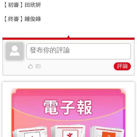
【初審】田欣妍
【終審】鍾俊峰
評論