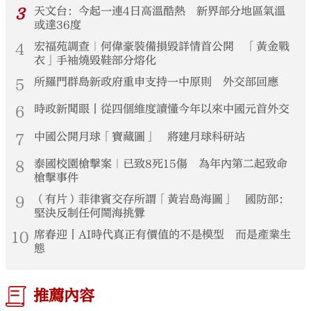
3
天文台：今起一連4日高溫酷熱 新界部分地區氣溫
或達36度
4
宏福苑調查｜何偉豪裝備損毀詳情首公開 「黃金戰
衣」手袖燒毀鞋部分熔化
5
所羅門群島新政府重申支持一中原則 外交部回應
6
時政新聞眼丨從四個維度讀懂今年以來中國元首外交
7
中國公開月球「寶藏圖」 將建月球科研站
8
泰國校園槍擊案｜已致8死15傷 為年內第二起致命
槍擊事件
9
（有片）菲律賓交存所謂「黃岩島海圖」 國防部：
堅決反制任何鬧海挑釁
10
席春迎丨AI時代真正有價值的不是模型 而是產業生
態
推薦內容