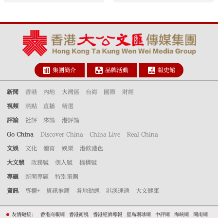
集團簡介
品牌活動
報史館
新聞
香港
內地
大灣區
台海
國際
財經
視頻
熱點
直播
精選
評論
社評
來論
港評論
Go China
Discover China
China Live
Real China
文娛
文化
體育
娛樂
港飲港色
大文號
政務號
個人號
機構號
專題
新聞專題
特別策劃
資訊
專欄+
資訊推薦
各地動態
港澳速遞
大文健康
友情鏈接：
香港商報網
香港衛視
香港經濟導報
星島環球網
中評網
海峽網
閩南網