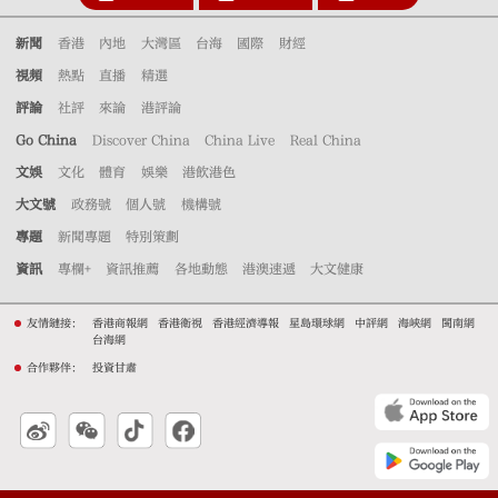
新聞
香港
內地
大灣區
台海
國際
財經
視頻
熱點
直播
精選
評論
社評
來論
港評論
Go China
Discover China
China Live
Real China
文娛
文化
體育
娛樂
港飲港色
大文號
政務號
個人號
機構號
專題
新聞專題
特別策劃
資訊
專欄+
資訊推薦
各地動態
港澳速遞
大文健康
友情鏈接：
香港商報網
香港衛視
香港經濟導報
星島環球網
中評網
海峽網
閩南網
台海網
合作夥伴：
投資甘肅