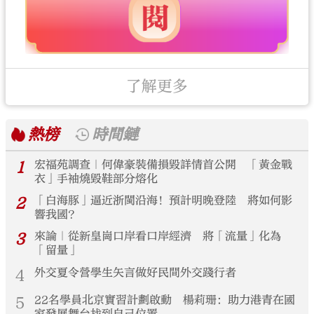
了解更多
熱榜
時間鏈
1
宏福苑調查｜何偉豪裝備損毀詳情首公開 「黃金戰
衣」手袖燒毀鞋部分熔化
2
「白海豚」逼近浙閩沿海！預計明晚登陸 將如何影
響我國？
3
來論｜從新皇崗口岸看口岸經濟 將「流量」化為
「留量」
4
外交夏令營學生矢言做好民間外交踐行者
5
22名學員北京實習計劃啟動 楊莉珊：助力港青在國
家發展舞台找到自己位置