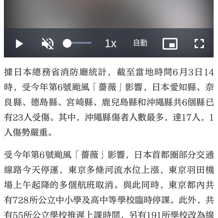
大公文匯
據日本總務省消防廳統計，截至當地時間6月3日14
時，受今年第6號颱風「薔薇」影響，日本愛知縣、奈
良縣、德島縣、宮崎縣、鹿兒島縣和沖繩縣共6個縣已
有23人受傷。其中，沖繩縣傷者人數最多，達17人，1
人傷勢嚴重。
受今年第6號颱風「薔薇」影響，日本首都圈部分交通
線路今天停運，東京多條河流水位上漲，東京羽田機
場上午起降的多個航班取消。與此同時，東京都內共
有728所公立中小學及高中等學校臨時停課。此外，共
有55所公立學校推遲上課時間，另有191所學校改為線