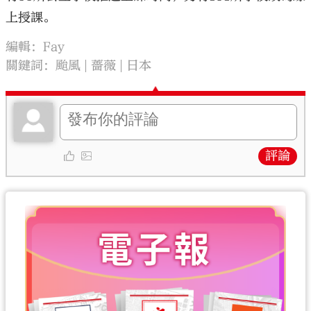
上授課。
編輯：Fay
關鍵詞：
颱風
薔薇
日本
評論