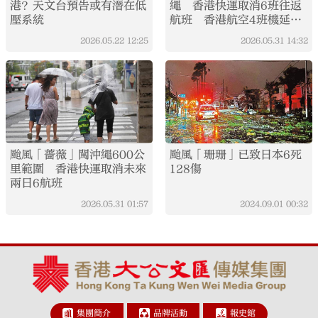
港？天文台預告或有潛在低
繩 香港快運取消6班往返
壓系統
航班 香港航空4班機延後
（附詳情）
2026.05.22
12:25
2026.05.31
14:32
颱風「薔薇」闖沖繩600公
颱風「珊珊」已致日本6死
里範圍 香港快運取消未來
128傷
兩日6航班
2026.05.31
01:57
2024.09.01
00:32
集團簡介
品牌活動
報史館