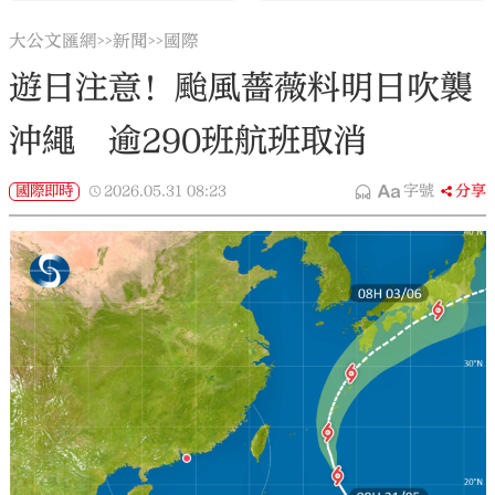
大公文匯網
新聞
國際
>>
>>
遊日注意！颱風薔薇料明日吹襲
沖繩 逾290班航班取消
國際即時
2026.05.31
08:23
字號
分享