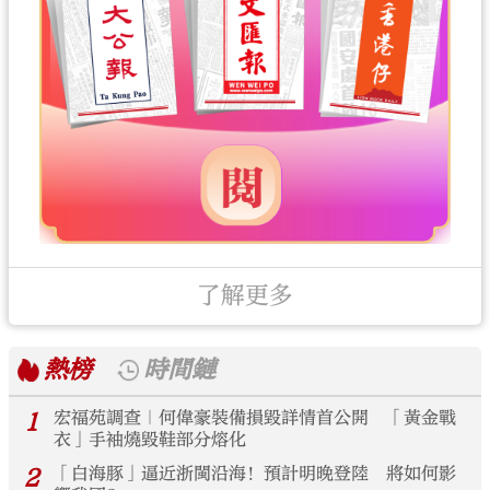
了解更多
熱榜
時間鏈
1
宏福苑調查｜何偉豪裝備損毀詳情首公開 「黃金戰
衣」手袖燒毀鞋部分熔化
2
「白海豚」逼近浙閩沿海！預計明晚登陸 將如何影