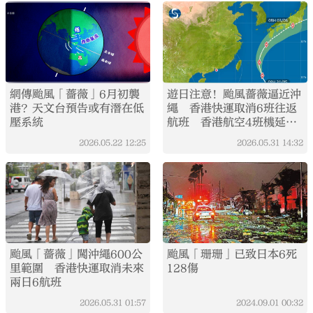
網傳颱風「薔薇」6月初襲
遊日注意！颱風薔薇逼近沖
港？天文台預告或有潛在低
繩 香港快運取消6班往返
壓系統
航班 香港航空4班機延後
（附詳情）
2026.05.22
12:25
2026.05.31
14:32
颱風「薔薇」闖沖繩600公
颱風「珊珊」已致日本6死
里範圍 香港快運取消未來
128傷
兩日6航班
2026.05.31
01:57
2024.09.01
00:32