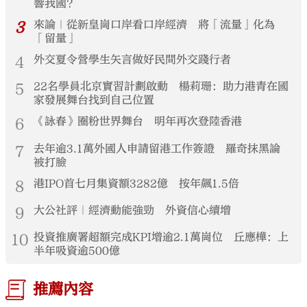
響我國？
3
來論｜從新皇崗口岸看口岸經濟 將「流量」化為
「留量」
4
外交夏令營學生矢言做好民間外交踐行者
5
22名學員北京實習計劃啟動 楊莉珊：助力港青在國
家發展舞台找到自己位置
6
《詠春》圈粉世界舞台 明年再次登陸香港
7
去年逾3.1萬外國人申請留港工作簽證 羅奇抹黑論
被打臉
8
港IPO首七月集資額3282億 按年飆1.5倍
9
大公社評｜經濟動能強勁 外資信心續增
10
投資推廣署超額完成KPI增逾2.1萬崗位 丘應樺：上
半年吸資逾500億
推薦內容