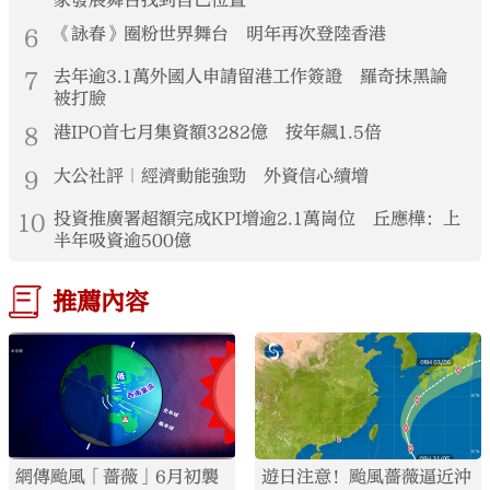
6
《詠春》圈粉世界舞台 明年再次登陸香港
7
去年逾3.1萬外國人申請留港工作簽證 羅奇抹黑論
被打臉
8
港IPO首七月集資額3282億 按年飆1.5倍
9
大公社評｜經濟動能強勁 外資信心續增
10
投資推廣署超額完成KPI增逾2.1萬崗位 丘應樺：上
半年吸資逾500億
推薦內容
網傳颱風「薔薇」6月初襲
遊日注意！颱風薔薇逼近沖