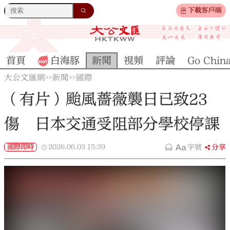
下載客戶端
首頁
白海豚
新聞
視頻
評論
Go Chin
大公文匯網
新聞
國際
>>
>>
（有片）颱風薔薇襲日已致23
傷 日本交通受阻部分學校停課
國際即時
2026.06.03
15:39
字號
分享