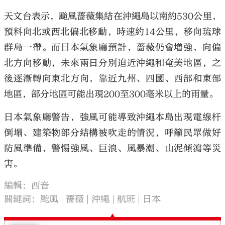
天文台表示，颱風薔薇集結在沖繩島以南約530公里，
預料向北或西北偏北移動，時速約14公里，移向琉球
群島一帶。而日本氣象廳預計，薔薇仍會增強，向偏
北方向移動，未來兩日分別迫近沖繩和奄美地區，之
後逐漸轉向東北方向，靠近九州、四國、西部和東部
地區，部分地區可能出現200至300毫米以上的雨量。
日本氣象廳警告，強風可能導致沖繩本島出現電線杆
倒塌、建築物部分結構被吹走的情況，呼籲民眾做好
防風準備，警惕強風、巨浪、風暴潮、山泥傾瀉等災
害。
編輯：西音
關鍵詞：
颱風
薔薇
沖繩
航班
日本