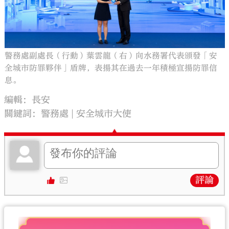
警務處副處長（行動）葉雲龍（右）向水務署代表頒發「安
全城市防罪夥伴」盾牌，表揚其在過去一年積極宣揚防罪信
息。
編輯：長安
關鍵詞：
警務處
安全城市大使
評論