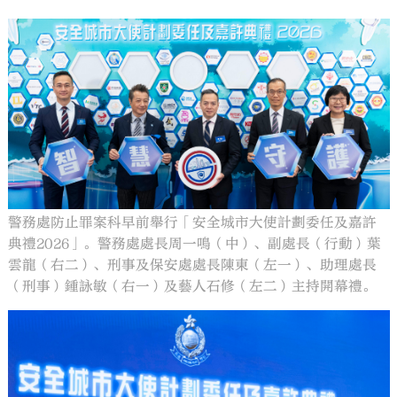
警務處防止罪案科早前舉行「安全城市大使計劃委任及嘉許
典禮2026」。警務處處長周一鳴（中）、副處長（行動）葉
雲龍（右二）、刑事及保安處處長陳東（左一）、助理處長
（刑事）鍾詠敏（右一）及藝人石修（左二）主持開幕禮。