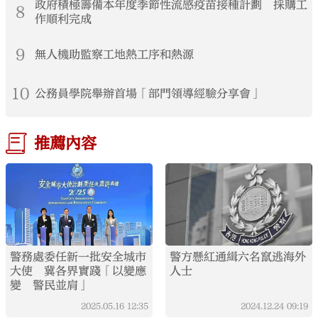
政府積極籌備本年度季節性流感疫苗接種計劃 採購工
8
作順利完成
9
無人機助監察工地熱工序和熱源
10
公務員學院舉辦首場「部門領導經驗分享會」
推薦內容
警務處委任新一批安全城市
警方懸紅通緝六名竄逃海外
大使 冀各界實踐「以變應
人士
變 警民並肩」
2025.05.16
12:35
2024.12.24
09:19