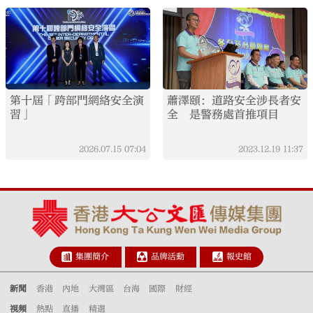
第十屆「跨部門網絡安全演
蕭澤頤：道路安全涉長者安
習」
全 是警務處首推項目
2026.07.15
07:04
2023.12.19
11:37
集團簡介
品牌活動
報史館
新聞
香港
內地
大灣區
台海
國際
財經
視頻
熱點
直播
精選