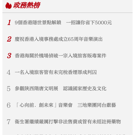
政務
熱榜
1
9個香港隱世景點解鎖 一招讓你省下5000元
2
慶祝香港入境事務處成立65周年音樂演出
3
香港海關於機場偵破一宗入境旅客販毒案件
4
一名入境旅客管有未完稅香煙罪成判囚
5
參觀陝西隋唐文明展 認識國家歷史及文化
6
「心向前．創未來」音樂會 三地樂團同台獻藝
7
衞生署繼續嚴厲打擊非法售賣或管有未經註冊藥物