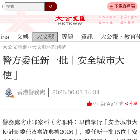
下載客戶端
ina
文娛
大文號
專題
資訊
大公報·教育
大公文匯網
大文號
政務號
>>
>>
警方委任新一批「安全城市大
使」
香港警務處
2026.06.03
14:34
字號
分享
854
警務處防止罪案科（防罪科）早前舉行「安全城市大
使計劃委任及嘉許典禮2026」，委任新一批15位「安