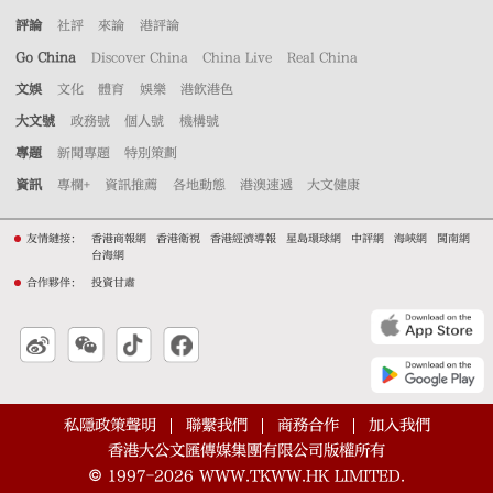
評論
社評
來論
港評論
Go China
Discover China
China Live
Real China
文娛
文化
體育
娛樂
港飲港色
大文號
政務號
個人號
機構號
專題
新聞專題
特別策劃
資訊
專欄+
資訊推薦
各地動態
港澳速遞
大文健康
友情鏈接：
香港商報網
香港衛視
香港經濟導報
星島環球網
中評網
海峽網
閩南網
台海網
合作夥伴：
投資甘肅
私隱政策聲明
聯繫我們
商務合作
加入我們
香港大公文匯傳媒集團有限公司版權所有
©
1997-2026
WWW.TKWW.HK LIMITED.