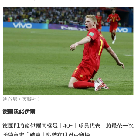
迪布尼（美聯社）
德國隊諾伊爾
德國門將諾伊爾同樣是「40+」球員代表，將最後一次
隨德意志「戰車」馳騁在世界盃賽場。