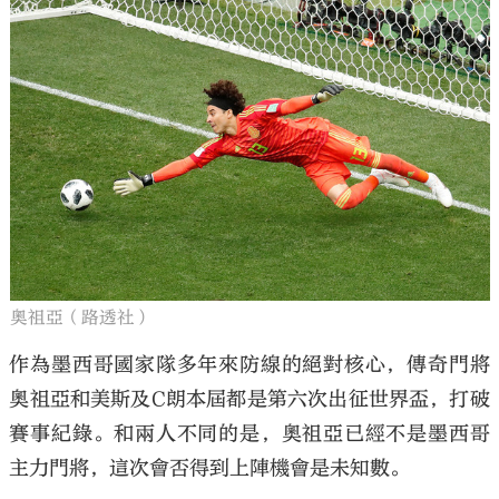
奧祖亞（路透社）
作為墨西哥國家隊多年來防線的絕對核心，傳奇門將
奧祖亞和美斯及C朗本屆都是第六次出征世界盃，打破
賽事紀錄。和兩人不同的是，奧祖亞已經不是墨西哥
主力門將，這次會否得到上陣機會是未知數。