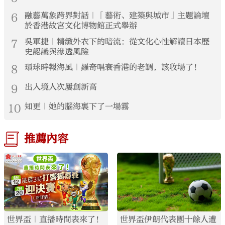
6
融藝萬象跨界對話｜「藝術、建築與城市」主題論壇
於香港故宮文化博物館正式舉辦
7
吳軍捷｜精緻外衣下的暗流：從文化心性解讀日本歷
史認識與滲透風險
8
環球時報海風｜羅奇唱衰香港的老調，該收場了！
9
出入境人次屢創新高
10
知更｜她的腦海裏下了一場霧
推薦內容
世界盃｜直播時間表來了！
世界盃伊朗代表團十餘人遭