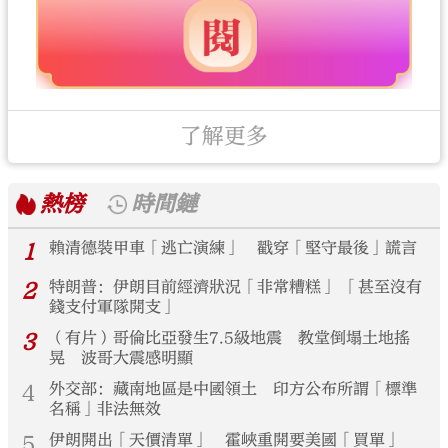
了解更多
熱榜
時間鏈
1
賴清德裝甲車「逃亡演練」 戳穿「堅守最後」謊言
2
特朗普：伊朗目前經濟狀況「非常糟糕」 「甚至沒有
錢支付軍隊開支」
3
（有片）哥倫比亞發生7.5級地震 教堂倒塌土地搖
晃 波哥大震感明顯
4
外交部：藏南地區是中國領土 印方公布所謂「標準
名稱」非法無效
5
伊朗開出「天價清單」 霍峽重開要美國「買單」