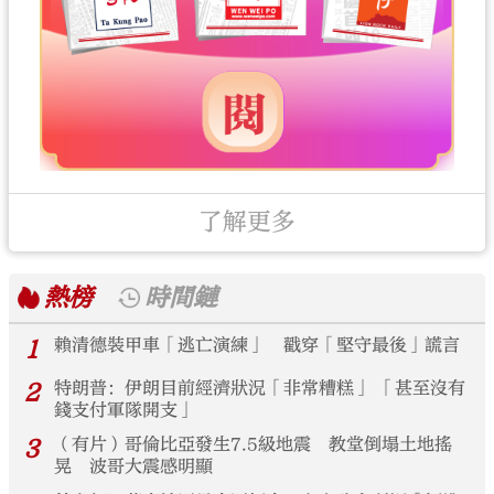
了解更多
熱榜
時間鏈
1
賴清德裝甲車「逃亡演練」 戳穿「堅守最後」謊言
2
特朗普：伊朗目前經濟狀況「非常糟糕」 「甚至沒有
錢支付軍隊開支」
3
（有片）哥倫比亞發生7.5級地震 教堂倒塌土地搖
晃 波哥大震感明顯