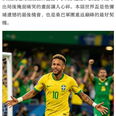
出局後掩面痛哭的畫面讓人心碎。本屆世界盃是他彌
補遺憾的最後機會，也是桑巴軍團重返巔峰的最好契
機。