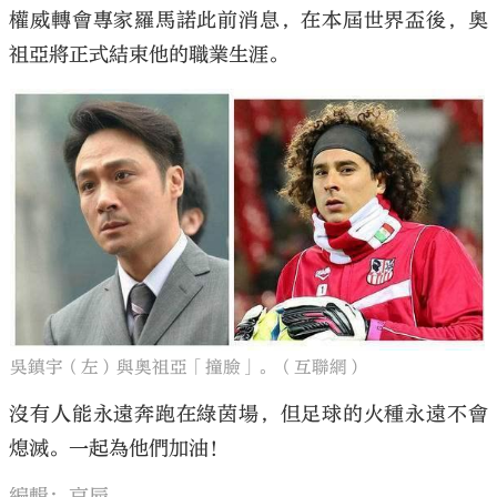
權威轉會專家羅馬諾此前消息，在本屆世界盃後，奧
祖亞將正式結束他的職業生涯。
吳鎮宇（左）與奧祖亞「撞臉」。（互聯網）
沒有人能永遠奔跑在綠茵場，但足球的火種永遠不會
熄滅。一起為他們加油！
編輯：京辰