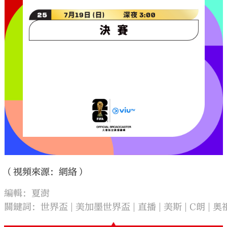
（視頻來源：網絡）
編輯：夏澍
關鍵詞：
世界盃
美加墨世界盃
直播
美斯
C朗
奧