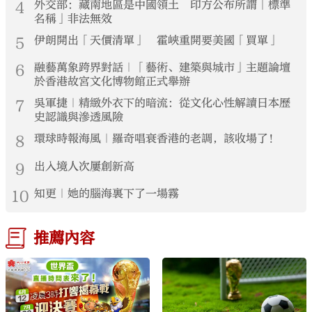
4
外交部：藏南地區是中國領土 印方公布所謂「標準
名稱」非法無效
5
伊朗開出「天價清單」 霍峽重開要美國「買單」
6
融藝萬象跨界對話｜「藝術、建築與城市」主題論壇
於香港故宮文化博物館正式舉辦
7
吳軍捷｜精緻外衣下的暗流：從文化心性解讀日本歷
史認識與滲透風險
8
環球時報海風｜羅奇唱衰香港的老調，該收場了！
9
出入境人次屢創新高
10
知更｜她的腦海裏下了一場霧
推薦內容