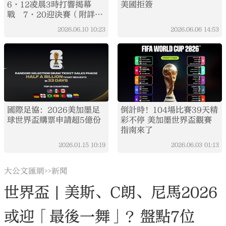
6·12凌晨3時打響揭幕
美國拒簽
戰 7·20迎決賽（附詳
情）
2026.06.10
10:23
2026.06.06
14:53
國際足協：2026美加墨足
倒計時！104場比賽39天精
球世界盃購票申請超5億份
彩不停 美加墨世界盃觀賽
指南來了
2026.01.15
10:19
2026.06.03
01:13
大公文匯網
新聞
>>
世界盃 | 美斯、C朗、尼馬2026
或迎「最後一舞」？盤點7位