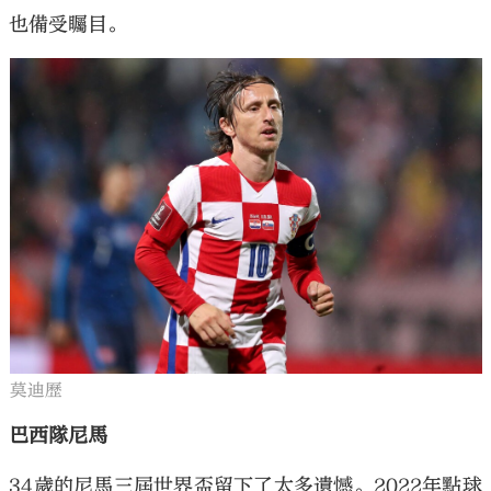
也備受矚目。
莫迪歷
巴西隊尼馬
34歲的尼馬三屆世界盃留下了太多遺憾。2022年點球