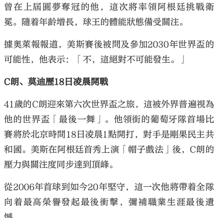
曾在上屆圓夢奪冠的他，這次將率領阿根廷挑戰衛
冕。隨着年齡增長，球王的體能狀態備受關注。
據奧萊報報道，美斯賽後被問及參加2030年世界盃的
可能性，他表示：「不，這絕對不可能發生。」
C朗、莫迪歷18日凌晨開戰
41歲的C朗迎來第六次世界盃之旅，這被外界普遍視為
他的世界盃「最後一舞」。他領銜的葡萄牙隊首場比
賽將於北京時間18日凌晨1點開打，對手是剛果民主共
和國。美斯在阿根廷首秀上演「帽子戲法」後，C朗的
壓力與關注度同步達到頂峰。
從2006年首球到如今20年堅守，這一次他將帶着全隊
向着最高榮譽發起最後衝擊，彌補職業生涯最後遺
憾。