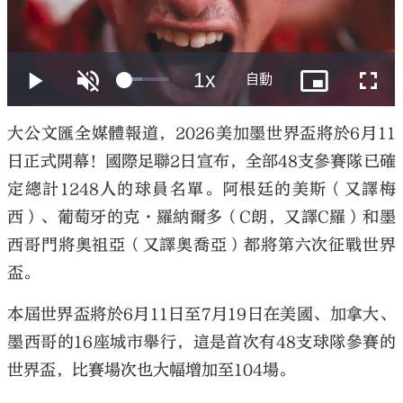
大公文匯
大公文匯全媒體報道，2026美加墨世界盃將於6月11
日正式開幕！國際足聯2日宣布，全部48支參賽隊已確
定總計1248人的球員名單。阿根廷的美斯（又譯梅
西）、葡萄牙的克·羅納爾多（C朗，又譯C羅）和墨
西哥門將奧祖亞（又譯奧喬亞）都將第六次征戰世界
盃。
本屆世界盃將於6月11日至7月19日在美國、加拿大、
墨西哥的16座城市舉行，這是首次有48支球隊參賽的
世界盃，比賽場次也大幅增加至104場。