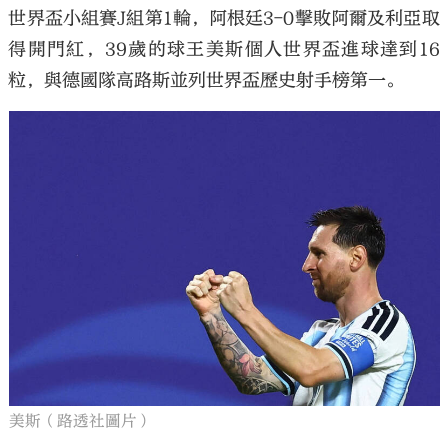
世界盃小組賽J組第1輪，阿根廷3-0擊敗阿爾及利亞取
得開門紅，39歲的球王美斯個人世界盃進球達到16
粒，與德國隊高路斯並列世界盃歷史射手榜第一。
美斯（路透社圖片）