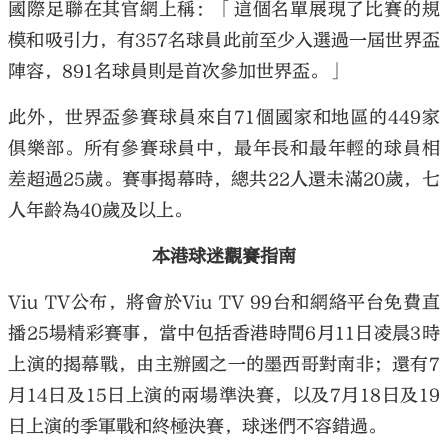
國際足聯在其官網上稱：「這個名單展現了比賽的規
模和吸引力，有357名球員此前至少入選過一屆世界盃
陣容，891名球員則是首次參加世界盃。」
此外，世界盃參賽球員來自71個國家和地區的449家
俱樂部。所有參賽球員中，最年長和最年輕的球員相
差超過25歲。賽事揭幕時，總共22人還未滿20歲，七
人年齡為40歲及以上。
本港球迷觀賽指南
Viu TV公布，將會於Viu TV 99台和網絡平台免費直
播25場精彩賽事，當中包括香港時間6月11日凌晨3時
上演的揭幕戰，由主辦國之一的墨西哥對南非；還有7
月14日及15日上演的兩場準決賽，以及7月18日及19
日上演的季軍戰和終極決賽，球迷們不容錯過。