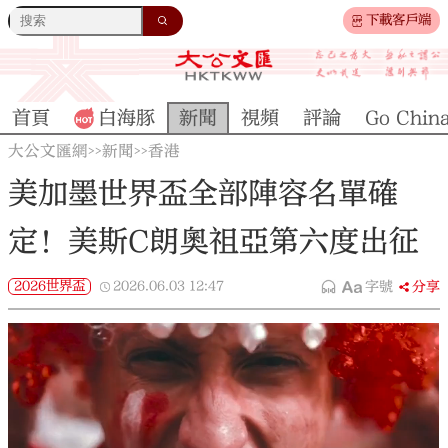
下載客戶端
首頁
白海豚
新聞
視頻
評論
Go Chin
大公文匯網
新聞
香港
>>
>>
美加墨世界盃全部陣容名單確
定！美斯C朗奧祖亞第六度出征
2026世界盃
2026.06.03
12:47
字號
分享