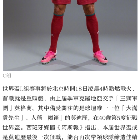
C朗
世界盃L組賽事將於北京時間18日凌晨4時點燃戰火，
首戰就是重頭戲，由上屆季軍克羅地亞交手「三獅軍
團」英格蘭。其中備受關注的是球壇唯一一位「大滿
貫先生」、人稱「魔笛」的莫迪歷，在40歲第5度征戰
世界盃。西班牙媒體《阿斯報》指出，本屆世界盃或
是莫迪歷最後一次征戰，能否再次帶領球隊締造佳績