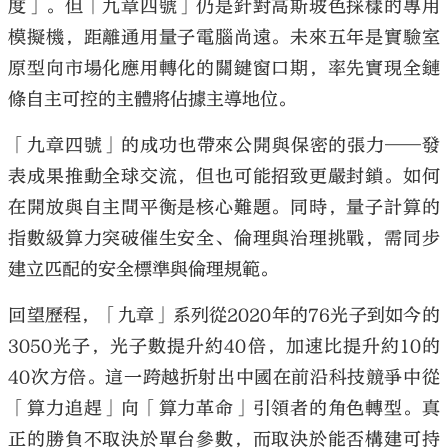
度」。但「九章四號」仍是針對高斯玻色採樣的專用
模擬機，距離通用量子電腦尚遠。未來五年是實驗室
原型向市場化應用轉化的關鍵窗口期，率先實現全鏈
條自主可控的主體將佔據主導地位。
「九章四號」的成功也帶來公開與保密的張力——發
表成果推動全球交流，但也可能招致更嚴封鎖。如何
在開放與自主間平衡是核心難題。同時，量子計算的
指數級算力突破催生安全、倫理與治理挑戰，需同步
建立匹配的安全標準與倫理規範。
回望歷程，「九章」系列從2020年的76光子到如今的
3050光子，光子數提升約40倍，加速比提升約10的
40次方倍。這一跨越折射出中國在前沿科技競爭中從
「算力追趕」向「算力革命」引領者的角色轉型。真
正的勝負不取決於單台參數，而取決於能否構建可持