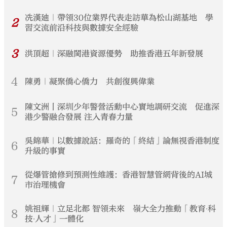
冼漢廸｜帶領30位業界代表走訪華為松山湖基地 學
2
習交流前沿科技與數據安全經驗
3
洪頂超｜深融閩港資源優勢 助推香港五年新發展
4
陳勇｜凝聚僑心僑力 共創復興偉業
陳文洲丨深圳少年警營活動中心實地調研交流 促進深
5
港少警融合發展 注入青春力量
吳錦華｜以數據說話：羅奇的「終結」論無視香港制度
6
升級的事實
從爆管搶修到預測性維護：香港智慧管網背後的AI城
7
市治理機會
姚祖輝｜立足北都 智領未來 嶺大全力推動「教育‧科
8
技‧人才」一體化