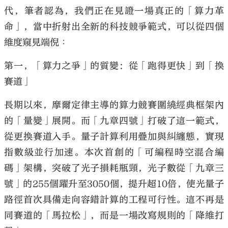
代，筆者認為，我們正在見證一場真正的「算力革
命」，當中折射出全新的科技競爭範式，可以從四個
維度窺見端倪︰
第一，「算力之爭」的質變：從「跑得更快」到「換
賽道」
長期以來，摩爾定律主導的算力競賽圍繞經典框架內
的「量變」展開。而「九章四號」打破了這一範式，
從更換賽道入手。量子計算利用疊加與糾纏態，實現
指數級並行加速。本次首創的「可編程時空混合編
碼」架構，突破了光子損耗瓶頸，光子數從「九章三
號」的255個躍升至3050個，提升超10倍，使光量子
路徑首次具備走向容錯計算的工程可行性。這不再是
同賽道的「馬拉松」，而是一場改寫規則的「降維打