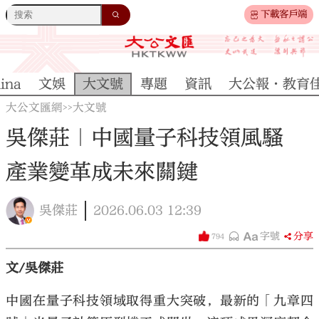
下載客戶端
ina
文娛
大文號
專題
資訊
大公報·教育
大公文匯網
大文號
>>
吳傑莊｜中國量子科技領風騷
產業變革成未來關鍵
吳傑莊
2026.06.03
12:39
字號
分享
794
文/吳傑莊
中國在量子科技領域取得重大突破，最新的「九章四