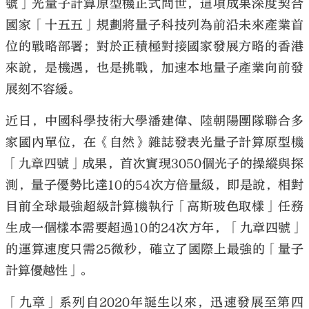
號」光量子計算原型機正式問世，這項成果深度契合
國家「十五五」規劃將量子科技列為前沿未來產業首
位的戰略部署；對於正積極對接國家發展方略的香港
來說，是機遇，也是挑戰，加速本地量子產業向前發
展刻不容緩。
大公文匯
近日，中國科學技術大學潘建偉、陸朝陽團隊聯合多
家國內單位，在《自然》雜誌發表光量子計算原型機
「九章四號」成果，首次實現3050個光子的操縱與探
測，量子優勢比達10的54次方倍量級，即是說，相對
目前全球最強超級計算機執行「高斯玻色取樣」任務
生成一個樣本需要超過10的24次方年，「九章四號」
的運算速度只需25微秒，確立了國際上最強的「量子
計算優越性」。
「九章」系列自2020年誕生以來，迅速發展至第四