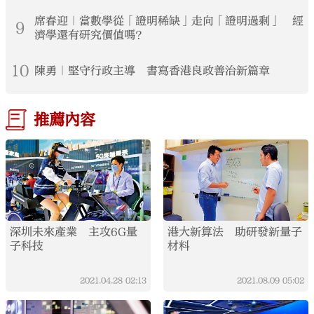
席春迎｜當數學從「證明稀缺」走向「證明過剩」 經
9
濟學還有研究價值嗎？
10
陳勇｜堅守行政主導 書寫香港良政善治新篇章
推薦內容
深圳未來產業 主攻6G量
港大新算法 助研發新量子
子科技
材料
2021.04.28
02:13
2021.08.09
05:02