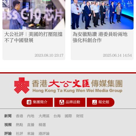
大公社評｜美國的打壓阻擋
為安徽點讚 港委員盼兩地
不了中國發展
強化科創合作
2023.08.10
23:17
2025.06.14
14:54
集團簡介
品牌活動
報史館
新聞
香港
內地
大灣區
台海
國際
財經
視頻
熱點
直播
精選
評論
社評
來論
港評論