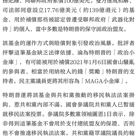
務紀錄，向聯邦政府索償100億美元。雙方達成和解，
司法部同意設立17.76億美元（約139億港元）的基
金，用於補償那些被認定曾遭受聯邦政府「武器化對
待」的個人，當中多數是特朗普的保守派政治盟友。
該基金的運作方式與賠償對象引發政治風暴。批評者
抨擊這筆基金缺乏法律依據，淪為特朗普的「政治小
金庫」，有可能被用於補償2021年1月6日國會山騷亂
的參與者，相當於用納稅人的錢「獎勵」特朗普的支
持者。民主黨議員更將其形容為「MAGA小金庫」。
特朗普還將該基金與共和黨推動的移民執法法案掛
鈎，惹共和黨內部不滿。國會參議院共和黨人已暫緩
就移民法案投票。參議院多數黨領袖圖恩1日表示，除
非得到這筆基金不會用於支付總統盟友的保證，否則
他不會推進移民執法法案。共和黨籍眾議院議長約翰