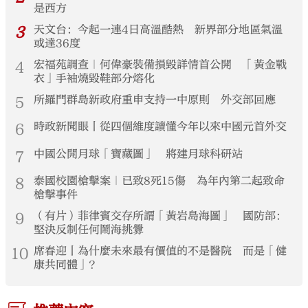
是西方
3
天文台：今起一連4日高溫酷熱 新界部分地區氣溫
或達36度
4
宏福苑調查｜何偉豪裝備損毀詳情首公開 「黃金戰
衣」手袖燒毀鞋部分熔化
5
所羅門群島新政府重申支持一中原則 外交部回應
6
時政新聞眼丨從四個維度讀懂今年以來中國元首外交
7
中國公開月球「寶藏圖」 將建月球科研站
8
泰國校園槍擊案｜已致8死15傷 為年內第二起致命
槍擊事件
9
（有片）菲律賓交存所謂「黃岩島海圖」 國防部：
堅決反制任何鬧海挑釁
10
席春迎丨為什麼未來最有價值的不是醫院 而是「健
康共同體」？