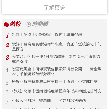
了解更多
熱榜
時間鏈
1
銳評｜記協「炒散雜軍」操控「黑箱選舉」
2
銳評｜羅奇唱衰香港嘩眾取寵 真正「泛政治化」的
是西方
3
天文台：今起一連4日高溫酷熱 新界部分地區氣溫
或達36度
4
宏福苑調查｜何偉豪裝備損毀詳情首公開 「黃金戰
衣」手袖燒毀鞋部分熔化
5
所羅門群島新政府重申支持一中原則 外交部回應
6
時政新聞眼丨從四個維度讀懂今年以來中國元首外交
7
中國公開月球「寶藏圖」 將建月球科研站