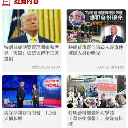
推薦內容
特朗普放話要管理國家和世
特朗普遭疑似暗殺未遂事件
界 美媒：總統支持率正遭
嫌疑人身份曝光
重創
2025.04.29
04:00
2024.09.16
04:02
美媒涉誹謗特朗普 1.2億
特朗普料加強針對媒體
天價和解
《華盛頓郵報》：美媒有排
捱