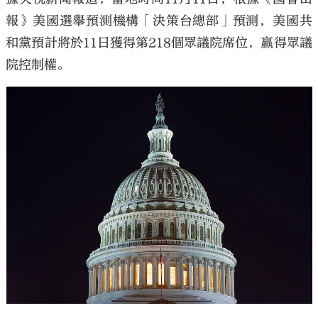
報》美國選舉預測機構「決策台總部」預測，美國共
和黨預計將於11日獲得第218個眾議院席位，贏得眾議
院控制權。