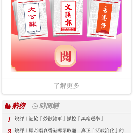
了解更多
熱榜
時間鏈
1
銳評｜記協「炒散雜軍」操控「黑箱選舉」
2
銳評｜羅奇唱衰香港嘩眾取寵 真正「泛政治化」的