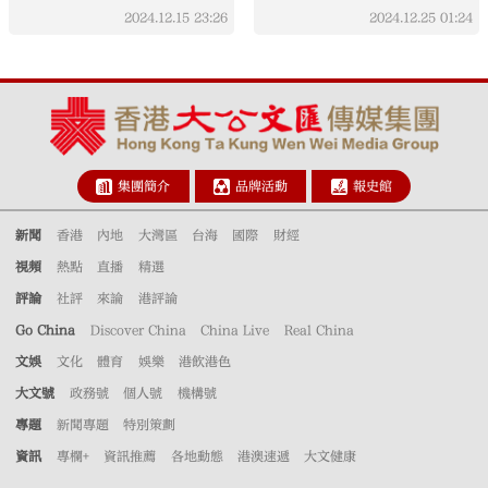
2024.12.15
23:26
2024.12.25
01:24
集團簡介
品牌活動
報史館
新聞
香港
內地
大灣區
台海
國際
財經
視頻
熱點
直播
精選
評論
社評
來論
港評論
Go China
Discover China
China Live
Real China
文娛
文化
體育
娛樂
港飲港色
大文號
政務號
個人號
機構號
專題
新聞專題
特別策劃
資訊
專欄+
資訊推薦
各地動態
港澳速遞
大文健康