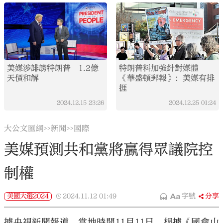
美媒涉誹謗特朗普 1.2億
特朗普料加強針對媒體
天價和解
《華盛頓郵報》：美媒有排
捱
2024.12.15
23:26
2024.12.25
01:24
大公文匯網
新聞
國際
>>
>>
美媒預測共和黨將贏得眾議院控
制權
美國大選2024
2024.11.12
01:49
字號
分享
據央視新聞報道，當地時間11月11日，根據《國會山