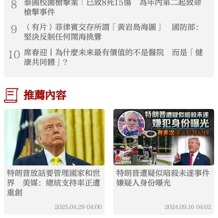
8
泰國校園槍擊案｜已致8死15傷 為年內第二起致命
槍擊事件
9
（有片）菲律賓交存所謂「黃岩島海圖」 國防部：
堅決反制任何鬧海挑釁
10
席春迎丨為什麼未來最有價值的不是醫院 而是「健
康共同體」？
推薦內容
特朗普放話要管理國家和世
特朗普遭疑似暗殺未遂事件
界 美媒：總統支持率正遭
嫌疑人身份曝光
重創
2025.04.29
04:00
2024.09.16
04:02