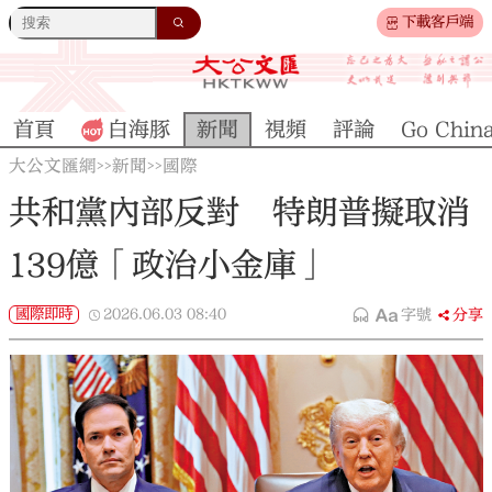
下載客戶端
首頁
白海豚
新聞
視頻
評論
Go Chin
大公文匯網
新聞
國際
>>
>>
共和黨內部反對 特朗普擬取消
139億「政治小金庫」
國際即時
2026.06.03
08:40
字號
分享