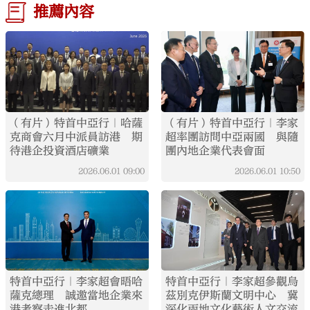
推薦內容
（有片）特首中亞行｜哈薩
（有片）特首中亞行｜李家
克商會六月中派員訪港 期
超率團訪問中亞兩國 與隨
待港企投資酒店礦業
團內地企業代表會面
2026.06.01
09:00
2026.06.01
10:50
特首中亞行｜李家超會晤哈
特首中亞行｜李家超參觀烏
薩克總理 誠邀當地企業來
茲別克伊斯蘭文明中心 冀
港考察走進北都
深化兩地文化藝術人文交流