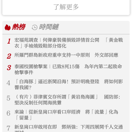
了解更多
熱榜
時間鏈
1
宏福苑調查｜何偉豪裝備損毀詳情首公開 「黃金戰
衣」手袖燒毀鞋部分熔化
2
所羅門群島新政府重申支持一中原則 外交部回應
3
泰國校園槍擊案｜已致8死15傷 為年內第二起致命
槍擊事件
4
「白海豚」逼近浙閩沿海！預計明晚登陸 將如何影
響我國？
5
（有片）菲律賓交存所謂「黃岩島海圖」 國防部：
堅決反制任何鬧海挑釁
6
來論｜從新皇崗口岸看口岸經濟 將「流量」化為
「留量」
7
新皇崗口岸啟用在即 鄧炳強：下周四展開千人交通