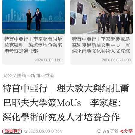
特首中亞行｜李家超會晤哈
特首中亞行｜李家超參觀烏
薩克總理 誠邀當地企業來
茲別克伊斯蘭文明中心 冀
港考察走進北都
深化兩地文化藝術人文交流
2026.06.02
11:01
2026.06.05
14:09
大公文匯網
新聞
香港
>>
>>
特首中亞行｜理大教大與納扎爾
巴耶夫大學簽MoUs 李家超：
深化學術研究及人才培養合作
香港即時
2026.06.03
07:34
字號
分享