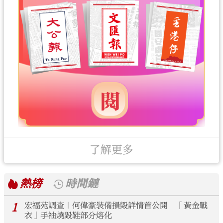
了解更多
熱榜
時間鏈
1
宏福苑調查｜何偉豪裝備損毀詳情首公開 「黃金戰
衣」手袖燒毀鞋部分熔化