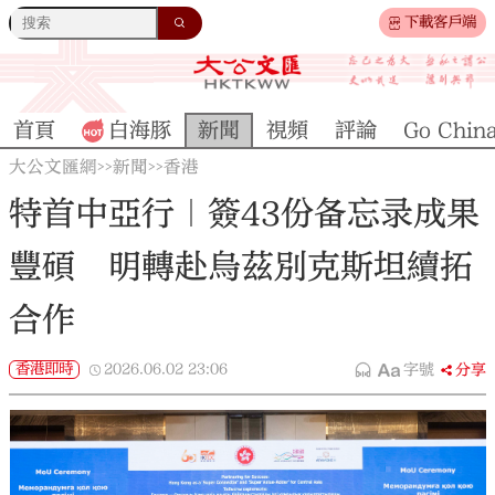
下載客戶端
首頁
白海豚
新聞
視頻
評論
Go Chin
大公文匯網
新聞
香港
>>
>>
特首中亞行｜簽43份备忘录成果
豐碩 明轉赴烏茲別克斯坦續拓
合作
香港即時
2026.06.02
23:06
字號
分享