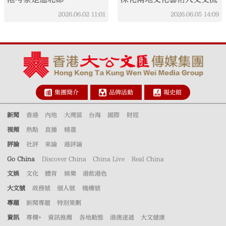
2026.06.02
11:01
2026.06.05
14:09
集團簡介
品牌活動
報史館
新聞
香港
內地
大灣區
台海
國際
財經
視頻
熱點
直播
精選
評論
社評
來論
港評論
Go China
Discover China
China Live
Real China
文娛
文化
體育
娛樂
港飲港色
大文號
政務號
個人號
機構號
專題
新聞專題
特別策劃
資訊
專欄+
資訊推薦
各地動態
港澳速遞
大文健康