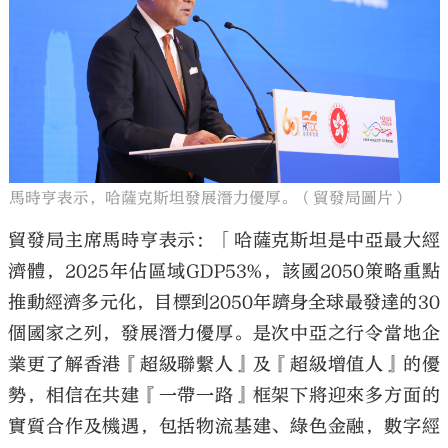
馬時亨表示，哈薩克斯坦發展潛力優厚。（貿發局圖片）
貿發局主席馬時亨表示：「哈薩克斯坦是中亞最大經
濟體，2025年佔區域GDP53%，該國2050策略重點
推動經濟多元化，目標到2050年躋身全球最發達的30
個國家之列，發展潛力優厚。是次中亞之行令當地企
業更了解香港『超級聯繫人』及『超級增值人』的優
勢，相信在共建『一帶一路』框架下將迎來多方面的
實質合作及機遇，包括物流基建、綠色金融，數字經