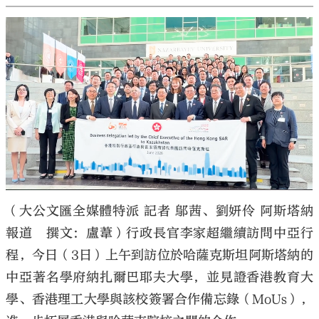
（大公文匯全媒體特派 記者 鄔茜、劉妍伶 阿斯塔納
報道 撰文：盧葦）行政長官李家超繼續訪問中亞行
程，今日（3日）上午到訪位於哈薩克斯坦阿斯塔納的
中亞著名學府納扎爾巴耶夫大學，並見證香港教育大
學、香港理工大學與該校簽署合作備忘錄（MoUs），