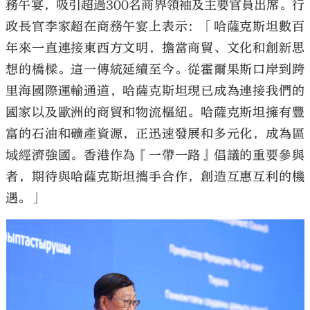
務午宴，吸引超過300名商界領袖及主要官員出席。行
政長官李家超在商務午宴上表示：「哈薩克斯坦數百
年來一直連接東西方文明，擔當商貿、文化和創新思
想的橋樑。這一傳統延續至今。從霍爾果斯口岸到跨
里海國際運輸通道，哈薩克斯坦現已成為連接我們的
國家以及歐洲的商貿和物流樞紐。哈薩克斯坦擁有豐
富的石油和礦產資源，正迅速發展和多元化，成為區
域經濟強國。香港作為『一帶一路』倡議的重要參與
者，期待與哈薩克斯坦攜手合作，創造互惠互利的機
遇。」