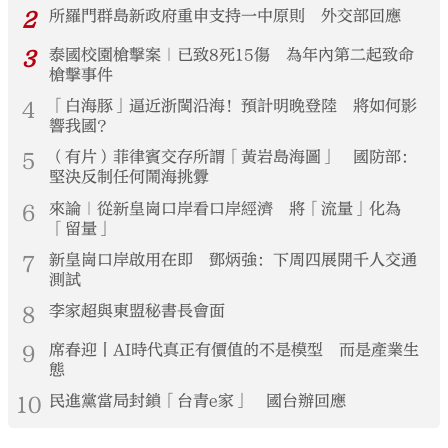
2
所羅門群島新政府重申支持一中原則 外交部回應
3
泰國校園槍擊案｜已致8死15傷 為年內第二起致命
槍擊事件
4
「白海豚」逼近浙閩沿海！預計明晚登陸 將如何影
響我國？
5
（有片）菲律賓交存所謂「黃岩島海圖」 國防部：
堅決反制任何鬧海挑釁
6
來論｜從新皇崗口岸看口岸經濟 將「流量」化為
「留量」
7
新皇崗口岸啟用在即 鄧炳強：下周四展開千人交通
測試
8
李家超與東盟秘書長會面
9
席春迎丨AI時代真正有價值的不是模型 而是產業生
態
10
民進黨當局封鎖「台青e家」 國台辦回應