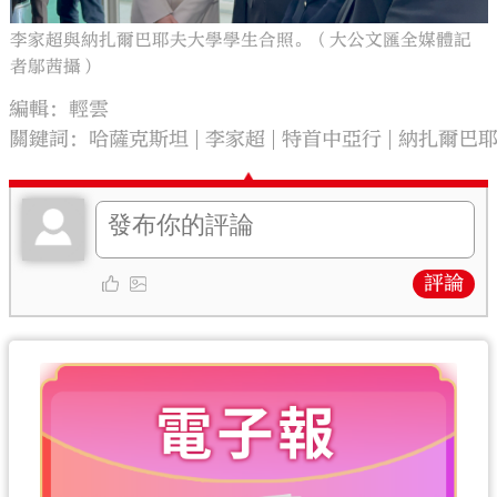
李家超與納扎爾巴耶夫大學學生合照。（大公文匯全媒體記
者鄔茜攝）
編輯：輕雲
關鍵詞：
哈薩克斯坦
李家超
特首中亞行
納扎爾巴
評論