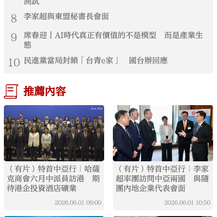
測試
8
李家超與東盟秘書長會面
9
席春迎丨AI時代真正有價值的不是模型 而是產業生
態
10
民進黨當局封鎖「台青e家」 國台辦回應
推薦內容
（有片）特首中亞行｜哈薩
（有片）特首中亞行｜李家
克商會六月中派員訪港 期
超率團訪問中亞兩國 與隨
待港企投資酒店礦業
團內地企業代表會面
2026.06.01
09:00
2026.06.01
10:50