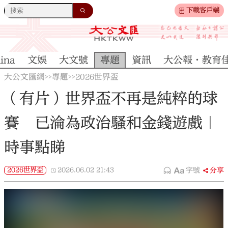
下載客戶端
ina
文娛
大文號
專題
資訊
大公報·教育
大公文匯網
專題
2026世界盃
>>
>>
（有片）世界盃不再是純粹的球
賽 已淪為政治騷和金錢遊戲｜
時事點睇
2026世界盃
2026.06.02
21:43
字號
分享