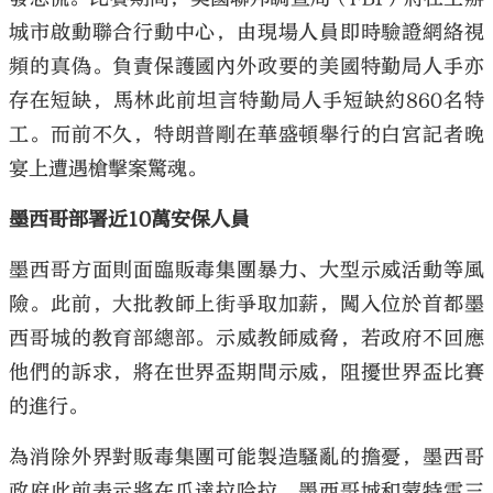
城市啟動聯合行動中心，由現場人員即時驗證網絡視
頻的真偽。負責保護國內外政要的美國特勤局人手亦
存在短缺，馬林此前坦言特勤局人手短缺約860名特
工。而前不久，特朗普剛在華盛頓舉行的白宮記者晚
宴上遭遇槍擊案驚魂。
墨西哥部署近10萬安保人員
墨西哥方面則面臨販毒集團暴力、大型示威活動等風
險。此前，大批教師上街爭取加薪，闖入位於首都墨
西哥城的教育部總部。示威教師威脅，若政府不回應
他們的訴求，將在世界盃期間示威，阻擾世界盃比賽
的進行。
為消除外界對販毒集團可能製造騷亂的擔憂，墨西哥
政府此前表示將在瓜達拉哈拉、墨西哥城和蒙特雷三