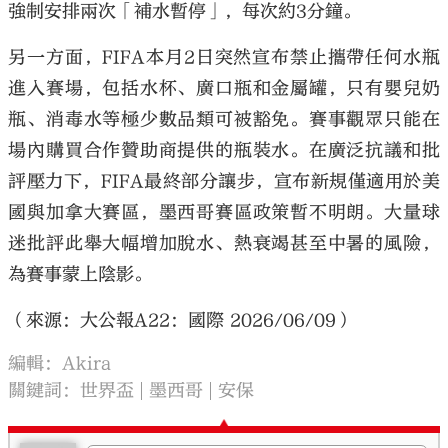
強制安排兩次「補水暫停」，每次約3分鐘。
另一方面，FIFA本月2日突然宣布禁止攜帶任何水瓶
進入賽場，包括水杯、廣口瓶和金屬罐，只有嬰兒奶
瓶、消毒水等極少數品類可被豁免。賽事觀眾只能在
場內購買合作贊助商提供的瓶裝水。在廣泛抗議和批
評壓力下，FIFA最終部分讓步，宣布新規僅適用於美
國與加拿大賽區，墨西哥賽區政策暫不明朗。大量球
迷批評此舉大幅增加脫水、熱衰竭甚至中暑的風險，
為賽事蒙上陰影。
（來源：大公報A22：國際 2026/06/09）
編輯：Akira
關鍵詞：
世界盃
墨西哥
安保