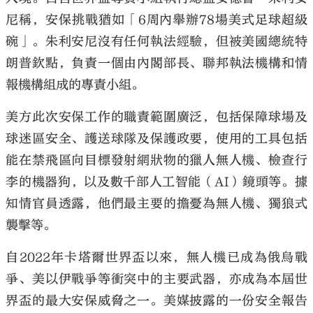
尼稱，安保挑戰猶如「6周內舉辦78場美式足球超級
碗」。朱利安尼沒有任何執法經驗，但被美國總統特
朗普欽點，負責一個由內閣部長、聯邦執法機構和情
報機構組成的專責小組。
美方此次安保工作的職責範圍廣泛，包括保障球場及
球迷區安全、護送球隊及保護政要，使用的工具包括
能在禁飛區向目標發射網狀物的獵人無人機、檢查行
李的機器狗，以及數千部人工智能（AI）鏡頭等。據
知情官員透露，他們最主要的擔憂為無人機、獨狼式
襲擊等。
自2022年卡塔爾世界盃以來，無人機已成為俄烏戰
爭、美以伊戰爭等衝突中的主要武器，亦成為本屆世
界盃的最大安保威脅之一。美媒披露的一份安全報告