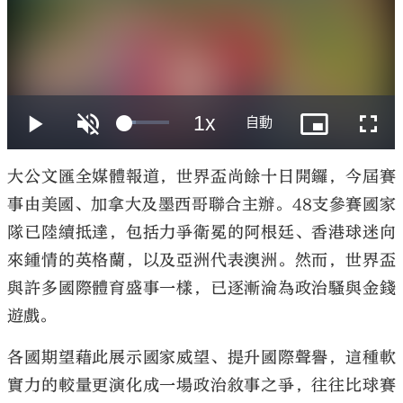
大公文匯
大公文匯全媒體報道，世界盃尚餘十日開鑼，今屆賽
事由美國、加拿大及墨西哥聯合主辦。48支參賽國家
隊已陸續抵達，包括力爭衛冕的阿根廷、香港球迷向
來鍾情的英格蘭，以及亞洲代表澳洲。然而，世界盃
與許多國際體育盛事一樣，已逐漸淪為政治騷與金錢
遊戲。
各國期望藉此展示國家威望、提升國際聲譽，這種軟
實力的較量更演化成一場政治敘事之爭，往往比球賽