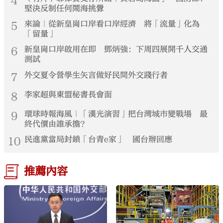
4
堅決反制任何鬧海挑釁
5
來論｜從新皇崗口岸看口岸經濟 將「流量」化為
「留量」
6
新皇崗口岸啟用在即 鄧炳強：下周四展開千人交通
測試
7
外交夏令營學生矢言做好民間外交踐行者
8
李家超與東盟秘書長會面
9
環球時報海風｜「漢光演習」把台灣城市變戰場 最
終代價由誰承擔？
10
民進黨當局封鎖「台青e家」 國台辦回應
推薦內容