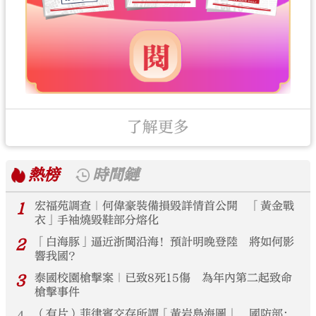
了解更多
熱榜
時間鏈
1
宏福苑調查｜何偉豪裝備損毀詳情首公開 「黃金戰
衣」手袖燒毀鞋部分熔化
2
「白海豚」逼近浙閩沿海！預計明晚登陸 將如何影
響我國？
3
泰國校園槍擊案｜已致8死15傷 為年內第二起致命
槍擊事件
（有片）菲律賓交存所謂「黃岩島海圖」 國防部：