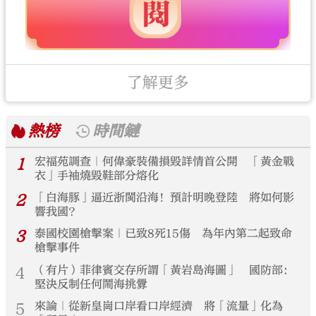
了解更多
熱榜
時間鏈
1
宏福苑調查｜何偉豪裝備損毀詳情首公開 「黃金戰
衣」手袖燒毀鞋部分熔化
2
「白海豚」逼近浙閩沿海！預計明晚登陸 將如何影
響我國？
3
泰國校園槍擊案｜已致8死15傷 為年內第二起致命
槍擊事件
4
（有片）菲律賓交存所謂「黃岩島海圖」 國防部：
堅決反制任何鬧海挑釁
5
來論｜從新皇崗口岸看口岸經濟 將「流量」化為