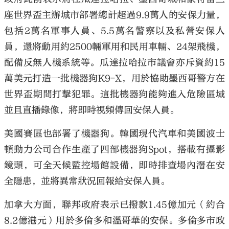
座世界盃主辦城市部署總計超過9.9萬人的安保力量，
包括2萬名軍事人員、5.5萬名警察以及私營安保人
員，還將動用約2500輛軍用和民用車輛、24架飛機，
配備反無人機系統等。瓜達拉哈拉市議會亦斥資約15
萬美元打造一批機器狗K9-X，用於協助墨西哥警方在
世界盃期間打擊犯罪。這批機器狗能夠進入危險區域
並且直播錄像，將即時視頻傳回安保人員。
美國賽區也部署了機器狗。韓國現代汽車和美國波士
頓動力公司合作生產了四部機器狗Spot，搭載有攝影
鏡頭，可全天候監控場館設備，即時排查場內潛在安
全隱患，並將異常狀況回報給安保人員。
加拿大方面，聯邦政府表示已撥款1.45億加元（約合
8.2億港元）用於多倫多和溫哥華的安保。多倫多市政