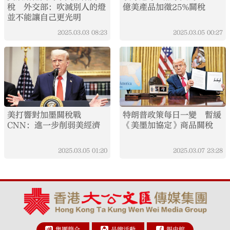
稅 外交部：吹滅別人的燈
億美產品加徵25%關稅
並不能讓自己更光明
2025.03.03
08:23
2025.03.05
00:27
美打響對加墨關稅戰
特朗普政策每日一變 暫緩
CNN：進一步削弱美經濟
《美墨加協定》商品關稅
2025.03.05
01:20
2025.03.07
23:28
集團簡介
品牌活動
報史館