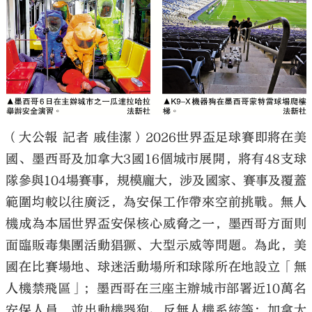
（大公報 記者 戚佳潔）2026世界盃足球賽即將在美
國、墨西哥及加拿大3國16個城市展開，將有48支球
隊參與104場賽事，規模龐大，涉及國家、賽事及覆蓋
範圍均較以往廣泛，為安保工作帶來空前挑戰。無人
機成為本屆世界盃安保核心威脅之一，墨西哥方面則
面臨販毒集團活動猖獗、大型示威等問題。為此，美
國在比賽場地、球迷活動場所和球隊所在地設立「無
人機禁飛區」；墨西哥在三座主辦城市部署近10萬名
安保人員，並出動機器狗、反無人機系統等；加拿大