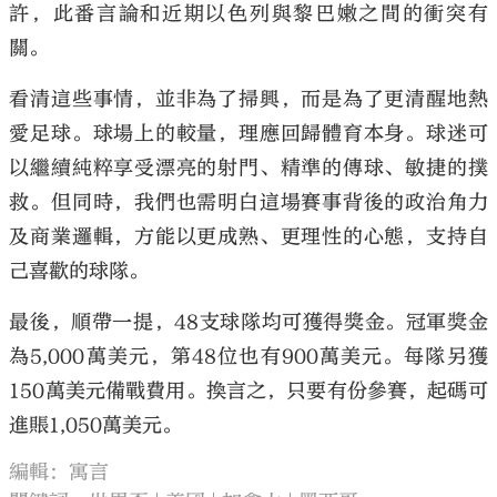
許，此番言論和近期以色列與黎巴嫩之間的衝突有
關。
看清這些事情，並非為了掃興，而是為了更清醒地熱
愛足球。球場上的較量，理應回歸體育本身。球迷可
以繼續純粹享受漂亮的射門、精準的傳球、敏捷的撲
救。但同時，我們也需明白這場賽事背後的政治角力
及商業邏輯，方能以更成熟、更理性的心態，支持自
己喜歡的球隊。
最後，順帶一提，48支球隊均可獲得獎金。冠軍獎金
為5,000萬美元，第48位也有900萬美元。每隊另獲
150萬美元備戰費用。換言之，只要有份參賽，起碼可
進賬1,050萬美元。
編輯：寓言