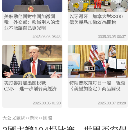
美鼓動他國對中國加徵關
以牙還牙 加拿大對8300
稅 外交部：吹滅別人的燈
億美產品加徵25%關稅
並不能讓自己更光明
2025.03.03
08:23
2025.03.05
00:27
美打響對加墨關稅戰
特朗普政策每日一變 暫緩
CNN：進一步削弱美經濟
《美墨加協定》商品關稅
2025.03.05
01:20
2025.03.07
23:28
大公文匯網
新聞
國際
>>
>>