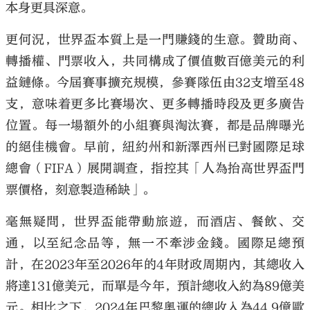
本身更具深意。
更何況，世界盃本質上是一門賺錢的生意。贊助商、
轉播權、門票收入，共同構成了價值數百億美元的利
益鏈條。今屆賽事擴充規模，參賽隊伍由32支增至48
支，意味着更多比賽場次、更多轉播時段及更多廣告
位置。每一場額外的小組賽與淘汰賽，都是品牌曝光
的絕佳機會。早前，紐約州和新澤西州已對國際足球
總會（FIFA）展開調查，指控其「人為抬高世界盃門
票價格，刻意製造稀缺」。
毫無疑問，世界盃能帶動旅遊，而酒店、餐飲、交
通，以至紀念品等，無一不牽涉金錢。國際足總預
計，在2023年至2026年的4年財政周期內，其總收入
將達131億美元，而單是今年，預計總收入約為89億美
元。相比之下，2024年巴黎奧運的總收入為44.9億歐