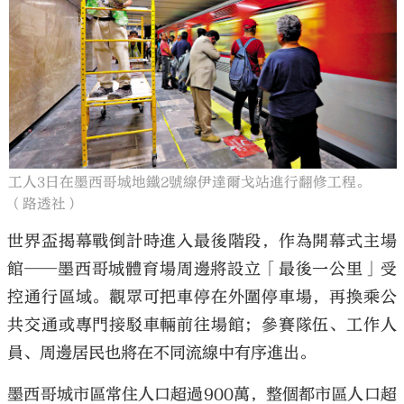
工人3日在墨西哥城地鐵2號線伊達爾戈站進行翻修工程。
（路透社）
世界盃揭幕戰倒計時進入最後階段，作為開幕式主場
館──墨西哥城體育場周邊將設立「最後一公里」受
控通行區域。觀眾可把車停在外圍停車場，再換乘公
共交通或專門接駁車輛前往場館；參賽隊伍、工作人
員、周邊居民也將在不同流線中有序進出。
墨西哥城市區常住人口超過900萬，整個都市區人口超