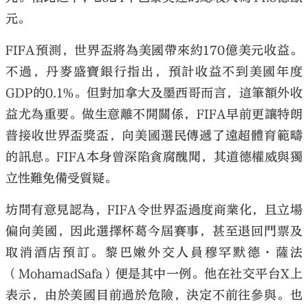
元。
FIFA預測，世界盃將為美國帶來約170億美元收益。
不過，丹麥盛寶銀行指出，預計收益不到美國年度
GDP的0.1%。但對加拿大及墨西哥而言，這筆額外收
益尤為重要。做生意離不開關係，FIFA早前更讓特朗
普接收世界盃獎盃，向美國選民傳遞了遠超體育範疇
的訊息。FIFA本身曾深陷貪腐醜聞，其道德權威與獨
立性難免備受質疑。
坊間有意見認為，FIFA令世界盃過度商業化，且立場
偏向美國，因此選擇杯葛今屆賽事，甚至退回門票及
取消酒店預訂。黎巴嫩外交人員穆罕默德·薩法
（MohamadSafa）便是其中一例。他在社交平台X上
表示，由於美國目前過於危險，決定不前往參與。也