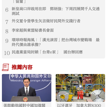
「留量」
6
新皇崗口岸啟用在即 鄧炳強：下周四展開千人交通
測試
7
外交夏令營學生矢言做好民間外交踐行者
8
李家超與東盟秘書長會面
9
環球時報海風｜「漢光演習」把台灣城市變戰場 最
終代價由誰承擔？
10
民進黨當局封鎖「台青e家」 國台辦回應
推薦內容
美鼓動他國對中國加徵關
以牙還牙 加拿大對8300