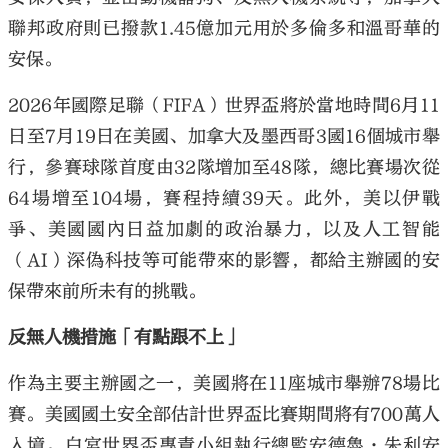
聯邦政府則已撥款1.45億加元用於多倫多和溫哥華的
安保。
2026年國際足聯（FIFA）世界盃將於當地時間6月11
日至7月19日在美國、加拿大及墨西哥3國16個城市舉
行，參賽球隊首度由32隊增加至48隊，總比賽場次從
64場增至104場，賽程持續39天。此外，美以伊戰
爭、美國國內日益加劇的政治暴力，以及人工智能
（AI）深偽科技等可能帶來的影響，都給主辦國的安
保帶來前所未有的挑戰。
反無人機措施「有點跟不上」
作為主要主辦國之一，美國將在11座城市舉辦78場比
賽。美國國土安全部估計世界盃比賽期間將有700萬人
入境。白宮世界盃專責小組執行總監安德魯·朱利安