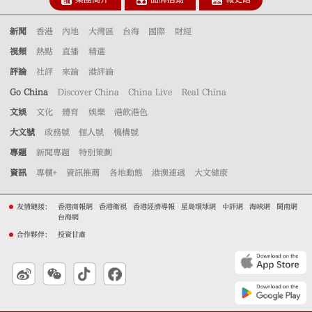
新聞
香港
內地
大灣區
台海
國際
財經
視頻
熱點
直播
精選
評論
社評
來論
港評論
Go China
Discover China
China Live
Real China
文娛
文化
體育
娛樂
港飲港色
大文號
政務號
個人號
機構號
專題
新聞專題
特別策劃
資訊
專欄+
資訊推薦
各地動態
港澳速遞
大文健康
友情鏈接：
香港商報網
香港衛視
香港經濟導報
星島環球網
中評網
海峽網
閩南網
台海網
合作夥伴：
投資甘肅